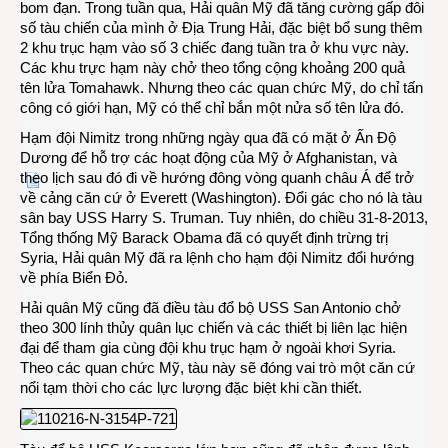
bom đạn. Trong tuần qua, Hải quân Mỹ đã tăng cường gấp đôi
số tàu chiến của mình ở Địa Trung Hải, đặc biệt bổ sung thêm
2 khu trục hạm vào số 3 chiếc đang tuần tra ở khu vực này.
Các khu trực hạm này chở theo tổng cộng khoảng 200 quả
tên lửa Tomahawk. Nhưng theo các quan chức Mỹ, do chỉ tấn
công có giới hạn, Mỹ có thể chỉ bắn một nửa số tên lửa đó.
Hạm đội Nimitz trong những ngày qua đã có mặt ở Ấn Độ
Dương để hỗ trợ các hoạt động của Mỹ ở Afghanistan, và
theo lịch sau đó đi về hướng đông vòng quanh châu Á để trở
về cảng căn cứ ở Everett (Washington). Đổi gác cho nó là tàu
sân bay USS Harry S. Truman. Tuy nhiên, do chiều 31-8-2013,
Tổng thống Mỹ Barack Obama đã có quyết định trừng trị
Syria, Hải quân Mỹ đã ra lệnh cho hạm đội Nimitz đổi hướng
về phía Biển Đỏ.
Hải quân Mỹ cũng đã điều tàu đổ bộ USS San Antonio chở
theo 300 lính thủy quân lục chiến và các thiết bị liên lạc hiện
đại để tham gia cùng đội khu trục hạm ở ngoài khơi Syria.
Theo các quan chức Mỹ, tàu này sẽ đóng vai trò một căn cứ
nổi tạm thời cho các lực lượng đặc biệt khi cần thiết.