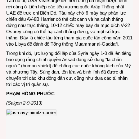
Tàu đổ bộ USS Kearsarge lớn hơn cũng đã nhận được lệnh
rời cảng ở Liên hiệp các tiểu vương quốc Arập Thống nhất
UAE để trực chỉ Biển Đỏ. Tàu này chở 6 máy bay phản lực
chiến đấu AV-8B Harrier có thể cất cánh và hạ cánh thẳng
đứng như trực thăng, 10-12 chiếc máy bay đa mục đích V-22
Osprey cũng có thể hạ cánh thẳng đứng, và một số trực
thăng. Đây là chiếc tàu từng tham gia cuộc tấn công năm 2011
vào Libya để đánh đổ Tổng thống Muammar al-Gaddafi.
Trong khi đó, lực lượng đối lập của Syria ngày 1-9 đã lên tiếng
báo động rằng chính quyền Assad đang sử dụng “lá chắn
người” (human shield) để chống các cuộc không kích của Mỹ
và phương Tây. Súng đạn, tên lửa và binh lính đã được di
chuyển tới các khu dông dân cư, cũng như đưa các tù nhân
tới các vị trí quân sự.
PHẠM HỒNG PHƯỚC
(Saigon 2-9-2013)