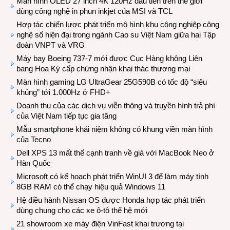
Màn hình OLED 27 inch 4K 120Hz đầu tiên trên thế giới
dùng công nghệ in phun inkjet của MSI và TCL
Hợp tác chiến lược phát triển mô hình khu công nghiệp công
nghệ số hiện đại trong ngành Cao su Việt Nam giữa hai Tập
đoàn VNPT và VRG
Máy bay Boeing 737-7 mới được Cục Hàng không Liên
bang Hoa Kỳ cấp chứng nhận khai thác thương mại
Màn hình gaming LG UltraGear 25G590B có tốc độ “siêu
khủng” tới 1.000Hz ở FHD+
Doanh thu của các dịch vụ viễn thông và truyền hình trả phí
của Việt Nam tiếp tục gia tăng
Mẫu smartphone khái niệm không có khung viền màn hình
của Tecno
Dell XPS 13 mất thế cạnh tranh về giá với MacBook Neo ở
Hàn Quốc
Microsoft có kế hoạch phát triển WinUI 3 để làm máy tính
8GB RAM có thể chạy hiệu quả Windows 11
Hệ điều hành Nissan OS được Honda hợp tác phát triển
dùng chung cho các xe ô-tô thế hệ mới
21 showroom xe máy điện VinFast khai trương tại