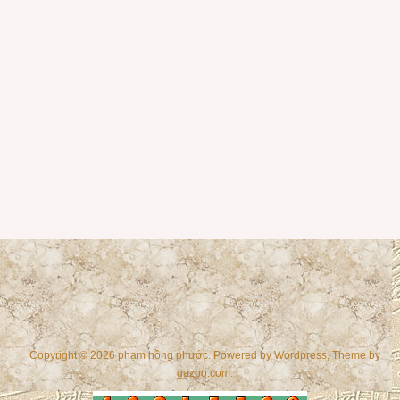
Copyright © 2026 phạm hồng phước. Powered by
Wordpress
, Theme by
gazpo.com
.