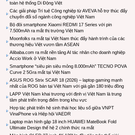
toàn hệ thống Di Động Việt
Các giải pháp Trí tuệ Công nghiệp từ AVEVA hỗ trợ thúc đẩy
chuyển đổi số ngành công nghiệp Việt Nam
Bộ đôi smartphone Xiaomi REDMI 17 Series với pin
7.500mAh ra mắt thị trường Việt Nam
Moonfolks ra mắt tại Việt Nam thúc đẩy hành trình của các
thương hiệu Việt vươn tầm ASEAN
Alibaba.com ra mắt nền tảng AI tác nhân cho doanh nghiệp
Accio Work ở Việt Nam
Smartphone “siêu pin siêu mỏng 8.000mAh” TECNO POVA
Curve 2 5Gra mắt tại Việt Nam
ASUS ROG Strix SCAR 18 (2026) – laptop gaming mạnh
nhất của ROG bán tại Việt Nam với giá gần 180 triệu đồng
LAPP Việt Nam khai trương với định vị Việt Nam là trung
tâm phát triển trọng điểm trong khu vực
Hợp tác phát triển hệ sinh thái học liệu số giữa VNPT
VinaPhone và Hiệp hội VAEDR
Laptop màn hình gập 18 inch HUAWEI MateBook Fold
Ultimate Design thế hệ 2 chính thức ra mắt