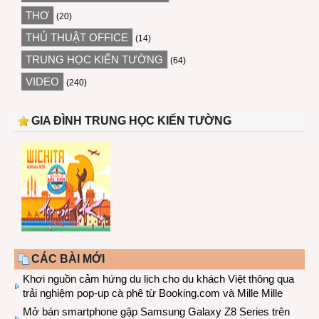
THƠ
(20)
THỦ THUẬT OFFICE
(14)
TRUNG HỌC KIẾN TƯỜNG
(64)
VIDEO
(240)
GIA ĐÌNH TRUNG HỌC KIẾN TƯỜNG
CÁC BÀI MỚI
Khơi nguồn cảm hứng du lịch cho du khách Việt thông qua
trải nghiệm pop-up cà phê từ Booking.com và Mille Mille
Mở bán smartphone gập Samsung Galaxy Z8 Series trên