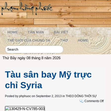
HOME
TẢN MẠN
BÀI VIẾT
THẾ GIỚI CỦA CHÚNG TA
THƠ
HOME
Thứ Bảy ngày 08 tháng 8 năm 2026
Tàu sân bay Mỹ trực
chỉ Syria
Posted by
phphuoc
on September 2, 2013 in
THEO DÒNG THỜI SỰ
on
Comments Off
Tàu
sân