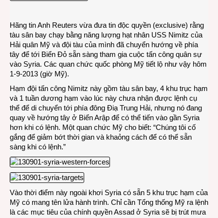
bay
Mỹ
Hãng tin Anh Reuters vừa đưa tin độc quyền (exclusive) rằng
trực
tàu sân bay chạy bằng năng lượng hạt nhân USS Nimitz của
chỉ
Hải quân Mỹ và đội tàu của mình đã chuyển hướng về phía
Syria
tây để tới Biển Đỏ sẵn sàng tham gia cuộc tấn công quân sự
vào Syria. Các quan chức quốc phòng Mỹ tiết lộ như vậy hôm
1-9-2013 (giờ Mỹ).
Hạm đội tấn công Nimitz này gồm tàu sân bay, 4 khu trục hạm
và 1 tuần dương hạm vào lúc này chưa nhận được lệnh cụ
thể để di chuyển tới phía đông Điạ Trung Hải, nhưng nó đang
quay về hướng tây ở Biển Arập để có thể tiến vào gần Syria
hơn khi có lệnh. Một quan chức Mỹ cho biết: “Chúng tôi cố
gắng để giảm bớt thời gian và khaỏng cách để có thể sẵn
sàng khi có lệnh.”
Vào thời điểm này ngoài khơi Syria có sẵn 5 khu trục hạm của
Mỹ có mang tên lửa hành trình. Chỉ cần Tổng thống Mỹ ra lệnh
là các mục tiêu của chính quyền Assad ở Syria sẽ bị trút mưa