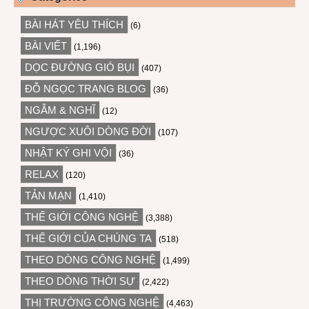
BÀI HÁT YÊU THÍCH
(6)
BÀI VIẾT
(1,196)
DỌC ĐƯỜNG GIÓ BỤI
(407)
ĐỖ NGỌC TRANG BLOG
(36)
NGẪM & NGHĨ
(12)
NGƯỢC XUÔI DÒNG ĐỜI
(107)
NHẬT KÝ GHI VỘI
(36)
RELAX
(120)
TẢN MẠN
(1,410)
THẾ GIỚI CÔNG NGHỆ
(3,388)
THẾ GIỚI CỦA CHÚNG TA
(518)
THEO DÒNG CÔNG NGHỆ
(1,499)
THEO DÒNG THỜI SỰ
(2,422)
THỊ TRƯỜNG CÔNG NGHỆ
(4,463)