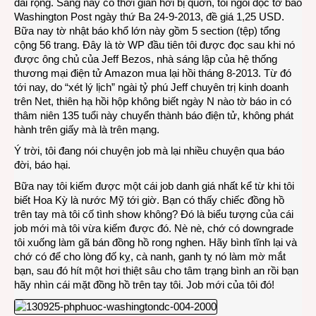
dài rộng. Sáng nay có thời gian hơi bị quởn, tôi ngồi đọc tờ báo
Washington Post ngày thứ Ba 24-9-2013, đề giá 1,25 USD.
Bữa nay tờ nhật báo khổ lớn này gồm 5 section (tệp) tổng
cộng 56 trang. Đây là tờ WP đầu tiên tôi được đọc sau khi nó
được ông chủ của Jeff Bezos, nhà sáng lập của hệ thống
thương mại điện tử Amazon mua lại hồi tháng 8-2013. Từ đó
tới nay, do “xét lý lịch” ngài tỷ phú Jeff chuyên trị kinh doanh
trên Net, thiên hạ hồi hộp không biết ngày N nào tờ báo in có
thâm niên 135 tuổi này chuyển thành báo điện tử, không phát
hành trên giấy mà là trên mạng.
Ý trời, tôi đang nói chuyện job mà lại nhiều chuyện qua báo
đời, báo hại.
Bữa nay tôi kiếm được một cái job danh giá nhất kể từ khi tôi
biết Hoa Kỳ là nước Mỹ tới giờ. Bạn có thấy chiếc đồng hồ
trên tay mà tôi cố tình show không? Đó là biểu tượng của cái
job mới mà tôi vừa kiếm được đó. Nè nè, chớ có downgrade
tôi xuống làm gã bán đồng hồ rong nghen. Hãy bình tĩnh lại và
chớ có để cho lòng đố kỵ, cà nanh, ganh tỵ nó làm mờ mắt
bạn, sau đó hít một hơi thiệt sâu cho tâm trạng bình an rồi bạn
hãy nhìn cái mặt đồng hồ trên tay tôi. Job mới của tôi đó!