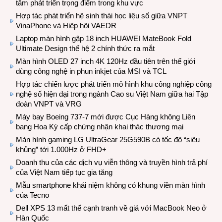
tâm phát triển trọng điểm trong khu vực
Hợp tác phát triển hệ sinh thái học liệu số giữa VNPT
VinaPhone và Hiệp hội VAEDR
Laptop màn hình gập 18 inch HUAWEI MateBook Fold
Ultimate Design thế hệ 2 chính thức ra mắt
Màn hình OLED 27 inch 4K 120Hz đầu tiên trên thế giới
dùng công nghệ in phun inkjet của MSI và TCL
Hợp tác chiến lược phát triển mô hình khu công nghiệp công
nghệ số hiện đại trong ngành Cao su Việt Nam giữa hai Tập
đoàn VNPT và VRG
Máy bay Boeing 737-7 mới được Cục Hàng không Liên
bang Hoa Kỳ cấp chứng nhận khai thác thương mại
Màn hình gaming LG UltraGear 25G590B có tốc độ “siêu
khủng” tới 1.000Hz ở FHD+
Doanh thu của các dịch vụ viễn thông và truyền hình trả phí
của Việt Nam tiếp tục gia tăng
Mẫu smartphone khái niệm không có khung viền màn hình
của Tecno
Dell XPS 13 mất thế cạnh tranh về giá với MacBook Neo ở
Hàn Quốc