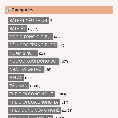
Categories
BÀI HÁT YÊU THÍCH
(6)
BÀI VIẾT
(1,196)
DỌC ĐƯỜNG GIÓ BỤI
(407)
ĐỖ NGỌC TRANG BLOG
(36)
NGẪM & NGHĨ
(12)
NGƯỢC XUÔI DÒNG ĐỜI
(107)
NHẬT KÝ GHI VỘI
(36)
RELAX
(120)
TẢN MẠN
(1,410)
THẾ GIỚI CÔNG NGHỆ
(3,388)
THẾ GIỚI CỦA CHÚNG TA
(517)
THEO DÒNG CÔNG NGHỆ
(1,498)