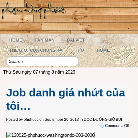
HOME
TẢN MẠN
BÀI VIẾT
THẾ GIỚI CỦA CHÚNG TA
THƠ
HOME
Thứ Sáu ngày 07 tháng 8 năm 2026
Job danh giá nhứt của
tôi…
Posted by
phphuoc
on September 26, 2013 in
DỌC ĐƯỜNG GIÓ BỤI
on
Comments Off
Job
danh