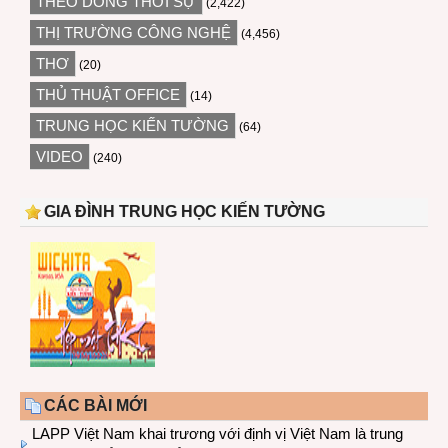
THEO DÒNG THỜI SỰ
(2,422)
THỊ TRƯỜNG CÔNG NGHỆ
(4,456)
THƠ
(20)
THỦ THUẬT OFFICE
(14)
TRUNG HỌC KIẾN TƯỜNG
(64)
VIDEO
(240)
GIA ĐÌNH TRUNG HỌC KIẾN TƯỜNG
CÁC BÀI MỚI
LAPP Việt Nam khai trương với định vị Việt Nam là trung