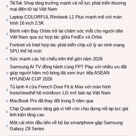
TikTok Shop tăng trưởng mạnh và nỗ lực phát triển thương
mại điện tử tại Việt Nam
Laptop COLORFUL Rimbook L1 Plus mạnh mẽ với màn
hình 16 inch 2.5K
Bệnh viện Bay Orbis trở lại chăm sóc mắt cho người dân
Việt Nam qua sự hợp tác giữa FedEx và Orbis
Fortinet và Intel hợp tác phát triển chip xử lý an ninh mạng
SPU thế hệ mới
Sức mạnh các hộ chiếu trên thế giới năm 2026
Samsung AI TV đồng hành cùng FPT Play với nhiều ưu đãi
giúp người hâm mộ bóng đá xem trực tiếp ASEAN
HYUNDAI CUP 2026
Tủ lạnh 4 cửa French Door Fit & Max với màn hình
InstaViewthế hệ mớiđược LG mở bán tại Việt Nam
MacBook Pro đã thay đổi trong 5 năm qua
Chip Qualcomm tăng giá vì hết còn chịu đựng nổi áp lực giá
linh kiện tăng cao
Một cái nhìn đầu tiên về bộ ba smartphone gập Samsung
Galaxy Z8 Series