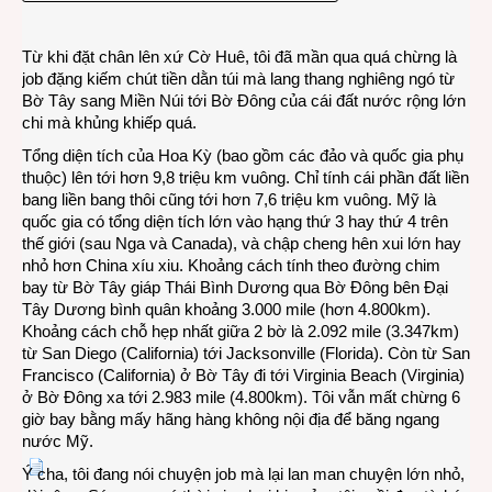
giá
nhứt
Từ khi đặt chân lên xứ Cờ Huê, tôi đã mần qua quá chừng là
của
job đặng kiếm chút tiền dằn túi mà lang thang nghiêng ngó từ
tôi…
Bờ Tây sang Miền Núi tới Bờ Đông của cái đất nước rộng lớn
chi mà khủng khiếp quá.
Tổng diện tích của Hoa Kỳ (bao gồm các đảo và quốc gia phụ
thuộc) lên tới hơn 9,8 triệu km vuông. Chỉ tính cái phần đất liền
bang liền bang thôi cũng tới hơn 7,6 triệu km vuông. Mỹ là
quốc gia có tổng diện tích lớn vào hạng thứ 3 hay thứ 4 trên
thế giới (sau Nga và Canada), và chập cheng hên xui lớn hay
nhỏ hơn China xíu xiu. Khoảng cách tính theo đường chim
bay từ Bờ Tây giáp Thái Bình Dương qua Bờ Đông bên Đại
Tây Dương bình quân khoảng 3.000 mile (hơn 4.800km).
Khoảng cách chỗ hẹp nhất giữa 2 bờ là 2.092 mile (3.347km)
từ San Diego (California) tới Jacksonville (Florida). Còn từ San
Francisco (California) ở Bờ Tây đi tới Virginia Beach (Virginia)
ở Bờ Đông xa tới 2.983 mile (4.800km). Tôi vẫn mất chừng 6
giờ bay bằng mấy hãng hàng không nội địa để băng ngang
nước Mỹ.
Ý cha, tôi đang nói chuyện job mà lại lan man chuyện lớn nhỏ,