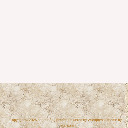
Copyright © 2026 phạm hồng phước. Powered by
Wordpress
, Theme by
gazpo.com
.