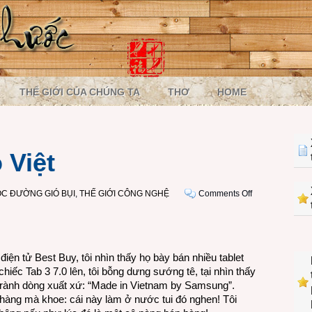
THẾ GIỚI CỦA CHÚNG TA
THƠ
HOME
 Việt
on
C ĐƯỜNG GIÓ BỤI
,
THẾ GIỚI CÔNG NGHỆ
Comments Off
Một
chút
tự
hào
ện tử Best Buy, tôi nhìn thấy họ bày bán nhiều tablet
Việt
ếc Tab 3 7.0 lên, tôi bỗng dưng sướng tê, tại nhìn thấy
nh rành dòng xuất xứ: “Made in Vietnam by Samsung”.
 hàng mà khoe: cái này làm ở nước tui đó nghen! Tôi