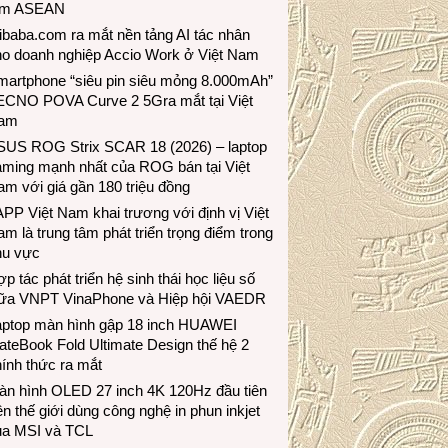
ầm ASEAN
ibaba.com ra mắt nền tảng AI tác nhân
ho doanh nghiệp Accio Work ở Việt Nam
martphone “siêu pin siêu mỏng 8.000mAh”
ECNO POVA Curve 2 5Gra mắt tại Việt
am
SUS ROG Strix SCAR 18 (2026) – laptop
aming mạnh nhất của ROG bán tại Việt
m với giá gần 180 triệu đồng
PP Việt Nam khai trương với định vị Việt
m là trung tâm phát triển trọng điểm trong
hu vực
p tác phát triển hệ sinh thái học liệu số
iữa VNPT VinaPhone và Hiệp hội VAEDR
aptop màn hình gập 18 inch HUAWEI
teBook Fold Ultimate Design thế hệ 2
ính thức ra mắt
àn hình OLED 27 inch 4K 120Hz đầu tiên
ên thế giới dùng công nghệ in phun inkjet
ủa MSI và TCL