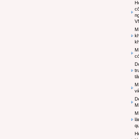
Hợ
cô
n
V
M
k
kh
M
có
Do
tr
tă
M
v
De
M
Mi
l
q
H