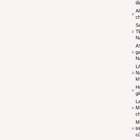
t
Al
c
S
T
N
A
g
Na
LA
Na
k
Hợ
g
L
Ma
ch
M
tr
c