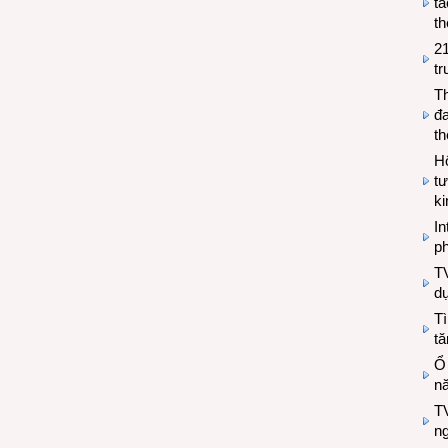
tá
th
2
tr
T
đa
t
Hộ
tư
k
In
ph
T
d
Tì
tă
Ổ
n
TV
n