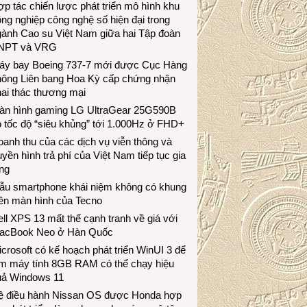
p tác chiến lược phát triển mô hình khu
ng nghiệp công nghệ số hiện đại trong
gành Cao su Việt Nam giữa hai Tập đoàn
NPT và VRG
áy bay Boeing 737-7 mới được Cục Hàng
hông Liên bang Hoa Kỳ cấp chứng nhận
ai thác thương mại
àn hình gaming LG UltraGear 25G590B
 tốc độ “siêu khủng” tới 1.000Hz ở FHD+
anh thu của các dịch vụ viễn thông và
uyền hình trả phí của Việt Nam tiếp tục gia
ng
ẫu smartphone khái niệm không có khung
iền màn hình của Tecno
ll XPS 13 mất thế cạnh tranh về giá với
acBook Neo ở Hàn Quốc
crosoft có kế hoạch phát triển WinUI 3 để
àm máy tính 8GB RAM có thể chạy hiệu
uả Windows 11
ệ điều hành Nissan OS được Honda hợp