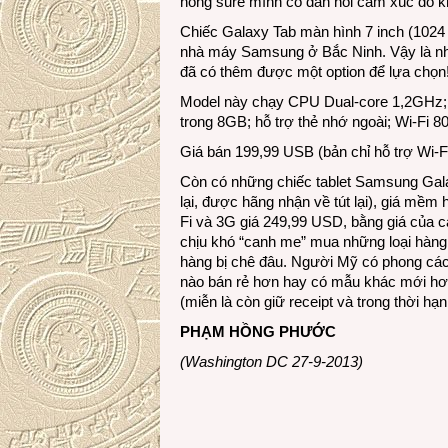
hỗng sure mình có dằn nổi cảm xúc đó k
Chiếc Galaxy Tab màn hình 7 inch (1024
nhà máy Samsung ở Bắc Ninh. Vậy là nhữn
đã có thêm được một option để lựa chọn
Model này chạy CPU Dual-core 1,2GHz; h
trong 8GB; hỗ trợ thẻ nhớ ngoài; Wi-Fi 8
Giá bán 199,99 USB (bản chỉ hỗ trợ Wi-Fi
Còn có những chiếc tablet Samsung Galax
lại, được hãng nhận về tút lại), giá mềm
Fi và 3G giá 249,99 USD, bằng giá của c
chịu khó “canh me” mua những loại hàng “
hàng bị chê đâu. Người Mỹ có phong các
nào bán rẻ hơn hay có mẫu khác mới hơn l
(miễn là còn giữ receipt và trong thời hạ
PHẠM HỒNG PHƯỚC
(Washington DC 27-9-2013)