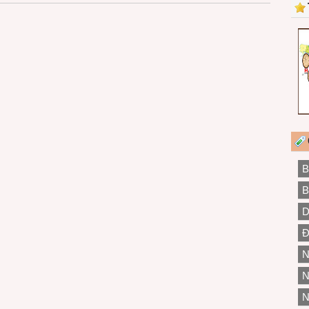
B
B
D
Đ
N
N
N