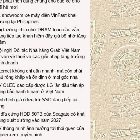
c phát triển dùng chung cho các xe ô-tô
ế hệ mới
1 showroom xe máy điện VinFast khai
ương tại Philippines
hị trường chip nhớ DRAM toàn cầu vẫn
ng tiếp tục khan hiếm đẩy giá bộ nhớ tăng
hêm
i nghị Đối tác Nhà hàng Grab Việt Nam
 vấn về thuế và các giải pháp tăng trưởng
inh doanh
ternet không chỉ cần nhanh, mà còn phải
ủ rộng khắp và ổn định ở mọi góc nhà
V OLED cao cấp được LG lần đầu tiên áp
ụng bảo hành 5 năm ở Việt Nam
nh hình giá ổ lưu trữ SSD đang tiếp tục
ng
 đĩa cứng HDD 50TB của Seagate có khả
ăng xuất xưởng vào năm 2027
 thông minh ảnh hưởng tới thói quen của
gười xem truyền hình