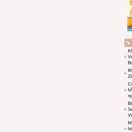
K
Vi
Bo
M
Z8
Cá
hỗ
n
B
Se
V
Mo
hà