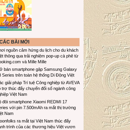
CÁC BÀI MỚI
hơi nguồn cảm hứng du lịch cho du khách
ệt thông qua trải nghiệm pop-up cà phê từ
oking.com và Mille Mille
ở bán smartphone gập Samsung Galaxy
 Series trên toàn hệ thống Di Động Việt
c giải pháp Trí tuệ Công nghiệp từ AVEVA
 trợ thúc đẩy chuyển đổi số ngành công
ghiệp Việt Nam
ộ đôi smartphone Xiaomi REDMI 17
ries với pin 7.500mAh ra mắt thị trường
iệt Nam
onfolks ra mắt tại Việt Nam thúc đẩy
nh trình của các thương hiệu Việt vươn