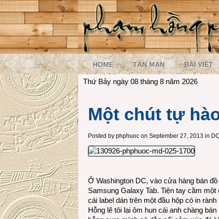
HOME
TẢN MẠN
BÀI VIẾT
Thứ Bảy ngày 08 tháng 8 năm 2026
Một chút tự hào
Posted by
phphuoc
on September 27, 2013 in
DỌ
Ở Washington DC, vào cửa hàng bán đồ đi
Samsung Galaxy Tab. Tiện tay cầm một chi
cái label dán trên một đầu hộp có in rà
Hỗng lẽ tôi lại ôm hun cái anh chàng bán