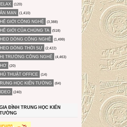
ELAX
(120)
ẢN MẠN
(1,410)
HẾ GIỚI CÔNG NGHỆ
(3,388)
HẾ GIỚI CỦA CHÚNG TA
(518)
HEO DÒNG CÔNG NGHỆ
(1,499)
HEO DÒNG THỜI SỰ
(2,422)
HỊ TRƯỜNG CÔNG NGHỆ
(4,463)
THƠ
(20)
HỦ THUẬT OFFICE
(14)
RUNG HỌC KIẾN TƯỜNG
(64)
IDEO
(240)
GIA ĐÌNH TRUNG HỌC KIẾN
TƯỜNG