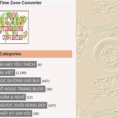
Time Zone Converter
Categories
ÀI HÁT YÊU THÍCH
(6)
ÀI VIẾT
(1,196)
ỌC ĐƯỜNG GIÓ BỤI
(407)
Ỗ NGỌC TRANG BLOG
(36)
GẪM & NGHĨ
(12)
GƯỢC XUÔI DÒNG ĐỜI
(107)
HẬT KÝ GHI VỘI
(36)