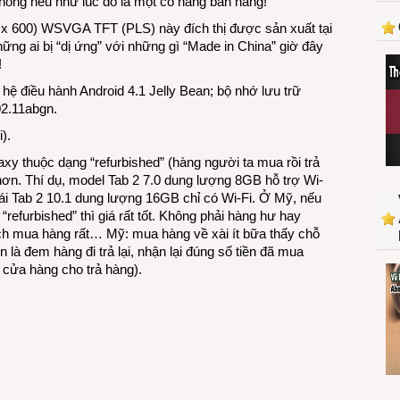
hông nếu như lúc đó là một cô nàng bán hàng!
 x 600) WSVGA TFT (PLS) này đích thị được sản xuất tại
g ai bị “dị ứng” với những gì “Made in China” giờ đây
!
ệ điều hành Android 4.1 Jelly Bean; bộ nhớ lưu trữ
02.11abgn.
).
y thuộc dạng “refurbished” (hàng người ta mua rồi trả
 hơn. Thí dụ, model Tab 2 7.0 dung lượng 8GB hỗ trợ Wi-
ái Tab 2 10.1 dung lượng 16GB chỉ có Wi-Fi. Ở Mỹ, nếu
refurbished” thì giá rất tốt. Không phải hàng hư hay
h mua hàng rất… Mỹ: mua hàng về xài ít bữa thấy chỗ
à đem hàng đi trả lại, nhận lại đúng số tiền đã mua
n cửa hàng cho trả hàng).