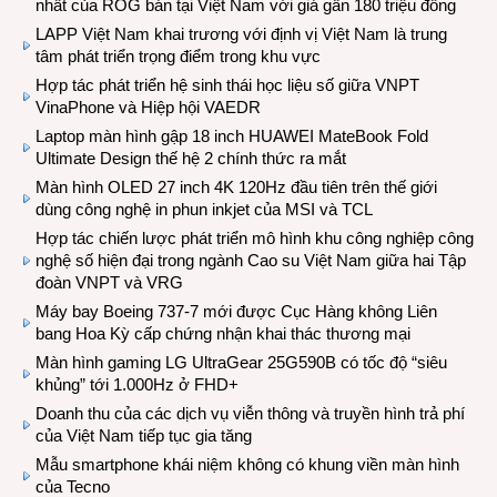
nhất của ROG bán tại Việt Nam với giá gần 180 triệu đồng
LAPP Việt Nam khai trương với định vị Việt Nam là trung
tâm phát triển trọng điểm trong khu vực
Hợp tác phát triển hệ sinh thái học liệu số giữa VNPT
VinaPhone và Hiệp hội VAEDR
Laptop màn hình gập 18 inch HUAWEI MateBook Fold
Ultimate Design thế hệ 2 chính thức ra mắt
Màn hình OLED 27 inch 4K 120Hz đầu tiên trên thế giới
dùng công nghệ in phun inkjet của MSI và TCL
Hợp tác chiến lược phát triển mô hình khu công nghiệp công
nghệ số hiện đại trong ngành Cao su Việt Nam giữa hai Tập
đoàn VNPT và VRG
Máy bay Boeing 737-7 mới được Cục Hàng không Liên
bang Hoa Kỳ cấp chứng nhận khai thác thương mại
Màn hình gaming LG UltraGear 25G590B có tốc độ “siêu
khủng” tới 1.000Hz ở FHD+
Doanh thu của các dịch vụ viễn thông và truyền hình trả phí
của Việt Nam tiếp tục gia tăng
Mẫu smartphone khái niệm không có khung viền màn hình
của Tecno