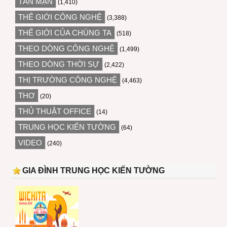
TẢN MẠN
(1,410)
THẾ GIỚI CÔNG NGHỆ
(3,388)
THẾ GIỚI CỦA CHÚNG TA
(518)
THEO DÒNG CÔNG NGHỆ
(1,499)
THEO DÒNG THỜI SỰ
(2,422)
THỊ TRƯỜNG CÔNG NGHỆ
(4,463)
THƠ
(20)
THỦ THUẬT OFFICE
(14)
TRUNG HỌC KIẾN TƯỜNG
(64)
VIDEO
(240)
GIA ĐÌNH TRUNG HỌC KIẾN TƯỜNG