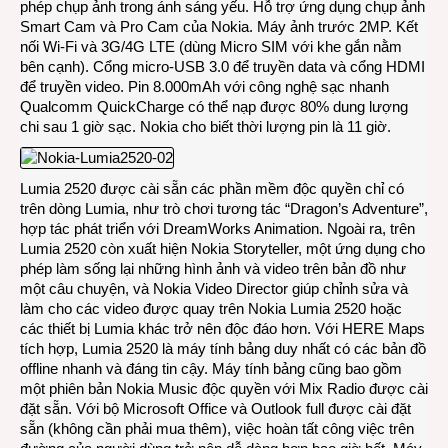
phép chụp ảnh trong ánh sáng yếu. Hỗ trợ ứng dụng chụp ảnh
Smart Cam và Pro Cam của Nokia. Máy ảnh trước 2MP. Kết
nối Wi-Fi và 3G/4G LTE (dùng Micro SIM với khe gắn nằm
bên cạnh). Cổng micro-USB 3.0 để truyền data và cổng HDMI
để truyền video. Pin 8.000mAh với công nghệ sạc nhanh
Qualcomm QuickCharge có thể nạp được 80% dung lượng
chi sau 1 giờ sạc. Nokia cho biết thời lượng pin là 11 giờ.
Lumia 2520 được cài sẵn các phần mềm độc quyền chỉ có
trên dòng Lumia, như trò chơi tương tác “Dragon’s Adventure”,
hợp tác phát triển với DreamWorks Animation. Ngoài ra, trên
Lumia 2520 còn xuất hiện Nokia Storyteller, một ứng dụng cho
phép làm sống lại những hình ảnh và video trên bản đồ như
một câu chuyện, và Nokia Video Director giúp chỉnh sửa và
làm cho các video được quay trên Nokia Lumia 2520 hoặc
các thiết bị Lumia khác trở nên độc đáo hơn. Với HERE Maps
tích hợp, Lumia 2520 là máy tính bảng duy nhất có các bản đồ
offline nhanh và đáng tin cậy. Máy tính bảng cũng bao gồm
một phiên bản Nokia Music độc quyền với Mix Radio được cài
đặt sẵn. Với bộ Microsoft Office và Outlook full được cài đặt
sẵn (không cần phải mua thêm), việc hoàn tất công việc trên