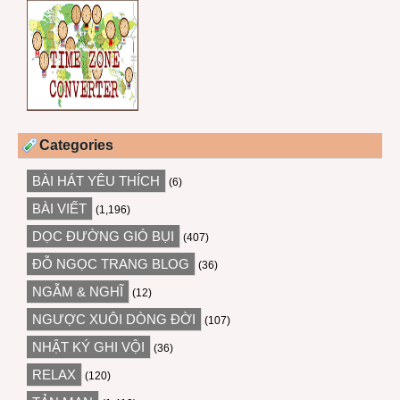
Categories
BÀI HÁT YÊU THÍCH
(6)
BÀI VIẾT
(1,196)
DỌC ĐƯỜNG GIÓ BỤI
(407)
ĐỖ NGỌC TRANG BLOG
(36)
NGẪM & NGHĨ
(12)
NGƯỢC XUÔI DÒNG ĐỜI
(107)
NHẬT KÝ GHI VỘI
(36)
RELAX
(120)