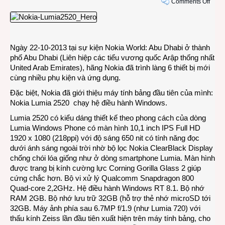
on
Comments Off
Vậy
là
nhà
Noki
Ngày 22-10-2013 tại sự kiện Nokia World: Abu Dhabi ở thành
đã
phố Abu Dhabi (Liên hiệp các tiểu vương quốc Arập thống nhất
có
United Arab Emirates), hãng Nokia đã trình làng 6 thiết bị mới
máy
cùng nhiều phụ kiện và ứng dụng.
tính
bảng:
Đặc biệt, Nokia đã giới thiệu máy tính bảng đầu tiên của mình:
Lumi
Nokia Lumia 2520 chạy hệ điều hành Windows.
2520
Lumia 2520 có kiểu dáng thiết kế theo phong cách của dòng
Lumia Windows Phone có màn hình 10,1 inch IPS Full HD
1920 x 1080 (218ppi) với độ sáng 650 nit có tính năng đọc
dưới ánh sáng ngoài trời nhờ bộ lọc Nokia ClearBlack Display
chống chói lóa giống như ở dòng smartphone Lumia. Màn hình
được trang bị kính cường lực Corning Gorilla Glass 2 giúp
cứng chắc hơn. Bộ vi xử lý Qualcomm Snapdragon 800
Quad-core 2,2GHz. Hệ điều hành Windows RT 8.1. Bộ nhớ
RAM 2GB. Bộ nhớ lưu trữ 32GB (hỗ trợ thẻ nhớ microSD tới
32GB. Máy ảnh phía sau 6.7MP f/1.9 (như Lumia 720) với
thấu kính Zeiss lần đầu tiên xuất hiện trên máy tính bảng, cho