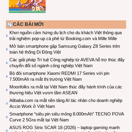
CÁC BÀI MỚI
Khơi nguồn cảm hứng du lịch cho du khách Việt thông qua
trải nghiệm pop-up cà phê từ Booking.com và Mille Mille
Mở bán smartphone gập Samsung Galaxy Z8 Series trên
toàn hệ thống Di Động Việt
Các giải pháp Trí tuệ Công nghiệp từ AVEVA hỗ trợ thúc đẩy
chuyển đổi số ngành công nghiệp Việt Nam
Bộ đôi smartphone Xiaomi REDMI 17 Series với pin
7.500mAh ra mắt thị trường Việt Nam
Moonfolks ra mắt tại Việt Nam thúc đẩy hành trình của các
thương hiệu Việt vươn tầm ASEAN
Alibaba.com ra mắt nền tảng AI tác nhân cho doanh nghiệp
Accio Work ở Việt Nam
Smartphone “siêu pin siêu mỏng 8.000mAh” TECNO POVA
Curve 2 5Gra mắt tại Việt Nam
ASUS ROG Strix SCAR 18 (2026) – laptop gaming mạnh