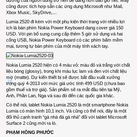
đường của người dùng trở nên dễ dàng hơn bao giờ hết. Máy
cũng được tích hợp sẵn các ứng dụng Microsoft như Mail,
Xbox Music, SkyDrive,…
Lumia 2520 đi kèm với một phụ kiện thời trang với nhiều lợi
ích là bàn phím Nokia Power Keyboard dạng cover giá 150
USD. Với pin bổ sung cung cấp thêm 5 giờ sử dụng và hai
cổng USB, Nokia Power Keyboard có các phím bấm mềm
mại, tương tự bàn phím của một máy tính xách tay.
Nokia Lumia 2520 hiện có 4 màu vỏ: màu đỏ và trắng với chất
liệu bóng (glossy), trong khi màu lục lam và đen với chất liệu
mờ (matte). Dự kiến thiết bị sẽ được bắt đầu xuất xưởng
trong quý 4-2013 với mức giá ước tính 499 USD (chưa bao
gồm thuế và trợ giá). Sản phẩm sẽ ra mắt đầu tiên tại Mỹ,
Anh, Phần Lan, Nga và sau đó đến các quốc gia khác.
Có thể nói, tablet Nokia Lumia 2520 là một smartphone Nokia
Lumia có màn hình 10,1 inch. Và cũng có thể nói, đây là một
đối thủ cạnh tranh “gà nhà đá gà nhà” đối với tablet Microsoft
Surface 2 cũng mới ra lò.
PHẠM HỒNG PHƯỚC