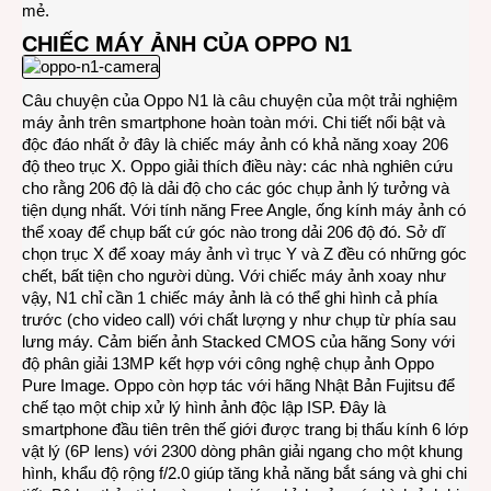
mẻ.
CHIẾC MÁY ẢNH CỦA OPPO N1
Câu chuyện của Oppo N1 là câu chuyện của một trải nghiệm
máy ảnh trên smartphone hoàn toàn mới. Chi tiết nổi bật và
độc đáo nhất ở đây là chiếc máy ảnh có khả năng xoay 206
độ theo trục X. Oppo giải thích điều này: các nhà nghiên cứu
cho rằng 206 độ là dải độ cho các góc chụp ảnh lý tưởng và
tiện dụng nhất. Với tính năng Free Angle, ống kính máy ảnh có
thể xoay để chụp bất cứ góc nào trong dải 206 độ đó. Sở dĩ
chọn trục X để xoay máy ảnh vì trục Y và Z đều có những góc
chết, bất tiện cho người dùng. Với chiếc máy ảnh xoay như
vậy, N1 chỉ cần 1 chiếc máy ảnh là có thể ghi hình cả phía
trước (cho video call) với chất lượng y như chụp từ phía sau
lưng máy. Cảm biến ảnh Stacked CMOS của hãng Sony với
độ phân giải 13MP kết hợp với công nghệ chụp ảnh Oppo
Pure Image. Oppo còn hợp tác với hãng Nhật Bản Fujitsu để
chế tạo một chip xử lý hình ảnh độc lập ISP. Đây là
smartphone đầu tiên trên thế giới được trang bị thấu kính 6 lớp
vật lý (6P lens) với 2300 dòng phân giải ngang cho một khung
hình, khẩu độ rộng f/2.0 giúp tăng khả năng bắt sáng và ghi chi