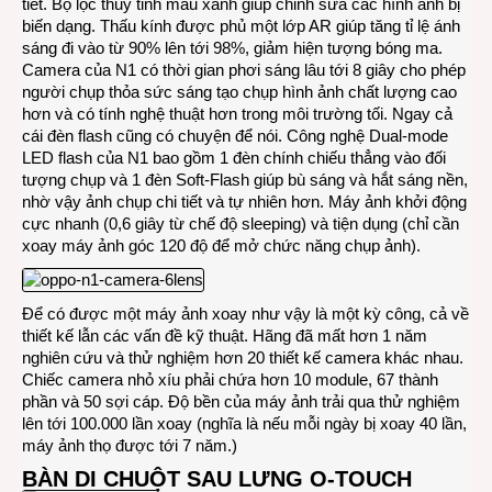
tiết. Bộ lọc thủy tinh màu xanh giúp chỉnh sửa các hình ảnh bị
biến dạng. Thấu kính được phủ một lớp AR giúp tăng tỉ lệ ánh
sáng đi vào từ 90% lên tới 98%, giảm hiện tượng bóng ma.
Camera của N1 có thời gian phơi sáng lâu tới 8 giây cho phép
người chụp thỏa sức sáng tạo chụp hình ảnh chất lượng cao
hơn và có tính nghệ thuật hơn trong môi trường tối. Ngay cả
cái đèn flash cũng có chuyện để nói. Công nghệ Dual-mode
LED flash của N1 bao gồm 1 đèn chính chiếu thẳng vào đối
tượng chụp và 1 đèn Soft-Flash giúp bù sáng và hắt sáng nền,
nhờ vậy ảnh chụp chi tiết và tự nhiên hơn. Máy ảnh khởi động
cực nhanh (0,6 giây từ chế độ sleeping) và tiện dụng (chỉ cần
xoay máy ảnh góc 120 độ để mở chức năng chụp ảnh).
Để có được một máy ảnh xoay như vậy là một kỳ công, cả về
thiết kế lẫn các vấn đề kỹ thuật. Hãng đã mất hơn 1 năm
nghiên cứu và thử nghiệm hơn 20 thiết kế camera khác nhau.
Chiếc camera nhỏ xíu phải chứa hơn 10 module, 67 thành
phần và 50 sợi cáp. Độ bền của máy ảnh trải qua thử nghiệm
lên tới 100.000 lần xoay (nghĩa là nếu mỗi ngày bị xoay 40 lần,
máy ảnh thọ được tới 7 năm.)
BÀN DI CHUỘT SAU LƯNG O-TOUCH