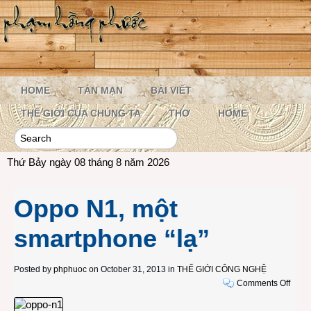
HOME
TẢN MẠN
BÀI VIẾT
THẾ GIỚI CỦA CHÚNG TA
THƠ
HOME
Thứ Bảy ngày 08 tháng 8 năm 2026
Oppo N1, một
smartphone “lạ”
Posted by
phphuoc
on October 31, 2013 in
THẾ GIỚI CÔNG NGHỆ
on
Comments Off
Oppo
N1,