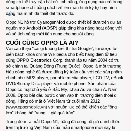
dùng có thể truy cập bất cứ tính năng, ứng dụng nào có trong
smartphone chỉ bằng cách vẽ lên màn hình ký tự hay hình
dạng mà mình đã thiết đặt trước đó.
Oppo N1 hỗ trợ CyanogenMod được thiết kế dựa trên dự án
nguồn mở Android (AOSP) giúp tăng khả năng hoạt động với
vô số tính năng mới tiện dụng cho người dùng.
CUỐI CÙNG OPPO LÀ AI?
Với câu thiệu “cái gì không biết thì tra Google”, tôi được từ
điển bách khoa online Wikipedia cho biết: hãng điện tử tiêu
dùng OPPO Electronics Corp. thành lập từ năm 2004 có trụ
sở chính tại Quảng Đông (Trung Quốc). Oppo là một thương
hiệu công nghệ đã được đăng ký toàn cầu với các sản phẩm
chính như MP3 player, portable media player, LCD-TV, eBook,
DVD/Blu-ray Disc player và mobile phone. Sản phẩm của
Oppo có mặt chủ yếu ở Bắc Mỹ, châu Âu và châu Á. Năm
2008, Oppo bắt đầu bước chân vào thị trường điện thoại di
động. Hãng có mặt ở Việt Nam từ cuối năm 2012
(
www.oppomobile.vn
) với nguồn lực có thể khiến các “ông
lớn” không thể “vung… giá quá trán”.
Trong đêm ra mắt Oppo N1, hãng đã công bố giá chính thức
trên thị trường Việt Nam của mẫu smartphone mới này là