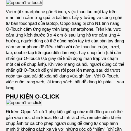
Với một smartphone gần 6 inch, việc thao tác một tay trên
màn hình cảm ứng quả là bất tiện. Lấy ý tưởng và công nghệ
từ bàn touchpad của laptop, Oppo trang bị cho N1 tính năng
O-Touch cảm ứng ngay trên lưng smartphone. Trên khu vực
cảm ứng kích thước 3 x 4 cm ở sau lưng hỗ trợ cảm ứng 4
hướng, người dùng có thể dùng ngón tay trỏ của bàn tay đang
cầm smartphone để điều khiển với các thao tác cuộn, trượt,
tap, double-tap trên giao diện làm việc hay chụp ảnh (chỉ cần
nhấn giữ O-Touch 0,5 giây để khởi động màn trập và chạm
một cái để chụp ảnh). Khi vào mạng xã hội, người dùng có thể
nhấn giữ O-Touch để ghi âm rồi post lên mạng, sau đó trượt
ngón tay qua trái để xóa nội dung vừa ghi âm. Với O-Touch,
việc cuộn trang web, lật trang sách thật dễ dàng từ phía… sau
lưng.
PHỤ KIỆN O-CLICK
Đi kèm Oppo N1 có 1 phụ kiện giống như một đồng xu có thể
gắn vào móc chìa khóa. Đó chính là chiếc remote điều khiển
chụp ảnh từ xa cho phép người dùng dễ dàng tự chụp hình
mình ở khoảng cách xa và với những góc độ “hiểm” (chỉ cần