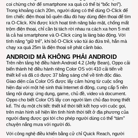
coi chừng chớ để smartphone xa quá có thể bị “bốc hơi”).
Trong khoảng cách 20m, người dùng có thể dùng O-Click để
tìm chiếc điện thoại bỏ quên đâu đó hay dùng điện thoại để tìm
ra O-Click. Khi được kích hoạt tính năng bảo mật, chống mất
trộm điện thoại, chỉ cần bị tách rời nhau ra cách xa hơn 5 mét
là cả hai smartphone và O-Click cùng la làng báo động. Với
tính năng “giữ trẻ”, khi bỏ O-Click vào túi áo đứa trẻ, hắn mà
chạy xa quá 25m là điện thoại sẽ phát cảnh báo.
ANDROID MÀ KHÔNG PHẢI ANDROID
Trên nền tảng hệ điều hành Android 4.2 (Jelly Bean), Oppo cải
biến thành hệ điều hành riêng Color OS với 410 cải tiến về
thiết kế và đã có được 37 bằng sáng chế về tính độc đáo.
Giao diện của Color OS được lấy cảm hứng từ cuộc sống
hiện đại với một hệ sinh thái Internet di động, cung cấp 5 nền
tảng nội dung: ứng dụng, game, chủ đề, video và document.
Oppo cho biết Color OS lấy con người làm chủ đạo trong thiết
kế. Thí dụ một chi tiết: thiết kế thời tiết kết hợp với cuộc gọi,
trên màn hình sẽ hiện lên tình hình thời tiết ở địa phương của
người đang được gọi tới cho phép người dùng có thể “tám”
chuyện nắng mưa với người đó.
Với công nghệ điều khiển bằng cử chỉ Quick Reach, người