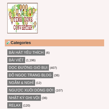
Categories
BÀI HÁT YÊU THÍCH
(6)
BÀI VIẾT
(1,196)
DỌC ĐƯỜNG GIÓ BỤI
(407)
ĐỖ NGỌC TRANG BLOG
(36)
NGẪM & NGHĨ
(12)
NGƯỢC XUÔI DÒNG ĐỜI
(107)
NHẬT KÝ GHI VỘI
(36)
RELAX
(120)