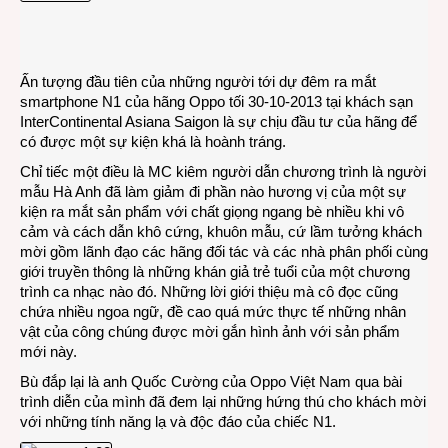
một
smar
“lạ”
Ấn tượng đầu tiên của những người tới dự đêm ra mắt
smartphone N1 của hãng Oppo tối 30-10-2013 tại khách sạn
InterContinental Asiana Saigon là sự chịu đầu tư của hãng để
có được một sự kiện khá là hoành tráng.
Chỉ tiếc một điều là MC kiêm người dẫn chương trình là người
mẫu Hà Anh đã làm giảm đi phần nào hương vị của một sự
kiện ra mắt sản phẩm với chất giọng ngang bè nhiều khi vô
cảm và cách dẫn khô cứng, khuôn mẫu, cứ lầm tưởng khách
mời gồm lãnh đạo các hãng đối tác và các nhà phân phối cùng
giới truyền thông là những khán giả trẻ tuổi của một chương
trình ca nhạc nào đó. Những lời giới thiệu mà cô đọc cũng
chứa nhiều ngoa ngữ, đề cao quá mức thực tế những nhân
vật của công chúng được mời gắn hình ảnh với sản phẩm
mới này.
Bù đắp lại là anh Quốc Cường của Oppo Việt Nam qua bài
trình diễn của mình đã đem lại những hứng thú cho khách mời
với những tính năng lạ và độc đáo của chiếc N1.