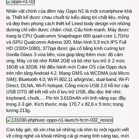
Nhân vật chính của đêm này Oppo N1 là một smartphone khá
lạ. Thiết kế được chau chuốt từ kiểu dáng tới chất liệu, mỏng
và đẹp theo phong cách thiết kế Lined body design với những
đường chỉ viền được chăm chút. Cấu hình mạnh. Máy được
trang bị CPU Qualcomm Snapdragon 600 quad-core 1,7GHz
và GPU Qualcomm Adreno 320. Màn hình 5,9 inch IPS Full
HD (1920×1080), 377ppi được gia cố bằng kính cường lực
Gorilla Glass 3 vừa bền, vừa giúp tăng thêm mức độ cảm
ứng. Máy có bộ nhớ RAM 2GB và bộ nhớ lưu trữ ở 2 mức
16GB và 32GB. Hệ điều hành mới Color OS của Oppo dựa
trên nền tảng Android 4.2. Mạng GMS và WCDMA (xài Micro
SIM); Bluetooth 4.0; Wi-Fi 802.11 a/b/g/n/ac, dual-band, Wi-Fi
Direct, DLNA, Wi-Fi hotspot. Cổng micro USB 2.0 hỗ trợ cáp
USB OTG để kết nối với ổ lưu trữ USB, đầu đọc thẻ nhớ,
keyboard, chuột,… Pin tới 3.610mAh với tính năng sạc đầy
trong 2-3 giờ. Kích thước máy 170,7 x 82,6 x 9 mm; trọng
lượng 213g.
Còn bây giờ, tôi xin chia sẻ những cái nhìn từ một người viết
về công nghệ và khoái những cái gì mang tính sáng tạo, mới