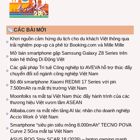
CÁC BÀI MỚI
Khơi nguồn cảm hứng du lịch cho du khách Việt thông qua
trải nghiệm pop-up cà phê từ Booking.com và Mille Mille
Mở bán smartphone gập Samsung Galaxy Z8 Series trên
toàn hệ thống Di Động Việt
Các giải pháp Trí tuệ Công nghiệp từ AVEVA hỗ trợ thúc đẩy
chuyển đổi số ngành công nghiệp Việt Nam
Bộ đôi smartphone Xiaomi REDMI 17 Series với pin
7.500mAh ra mắt thị trường Việt Nam
Moonfolks ra mắt tại Việt Nam thúc đẩy hành trình của các
thương hiệu Việt vươn tầm ASEAN
Alibaba.com ra mắt nền tảng AI tác nhân cho doanh nghiệp
Accio Work ở Việt Nam
Smartphone “siêu pin siêu mỏng 8.000mAh” TECNO POVA
Curve 2 5Gra mắt tại Việt Nam
ASUS ROG Strix SCAR 18 (2026) – laptop gaming mạnh