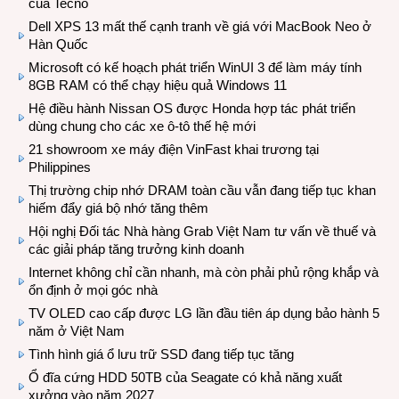
của Tecno
Dell XPS 13 mất thế cạnh tranh về giá với MacBook Neo ở
Hàn Quốc
Microsoft có kế hoạch phát triển WinUI 3 để làm máy tính
8GB RAM có thể chạy hiệu quả Windows 11
Hệ điều hành Nissan OS được Honda hợp tác phát triển
dùng chung cho các xe ô-tô thế hệ mới
21 showroom xe máy điện VinFast khai trương tại
Philippines
Thị trường chip nhớ DRAM toàn cầu vẫn đang tiếp tục khan
hiếm đẩy giá bộ nhớ tăng thêm
Hội nghị Đối tác Nhà hàng Grab Việt Nam tư vấn về thuế và
các giải pháp tăng trưởng kinh doanh
Internet không chỉ cần nhanh, mà còn phải phủ rộng khắp và
ổn định ở mọi góc nhà
TV OLED cao cấp được LG lần đầu tiên áp dụng bảo hành 5
năm ở Việt Nam
Tình hình giá ổ lưu trữ SSD đang tiếp tục tăng
Ổ đĩa cứng HDD 50TB của Seagate có khả năng xuất
xưởng vào năm 2027