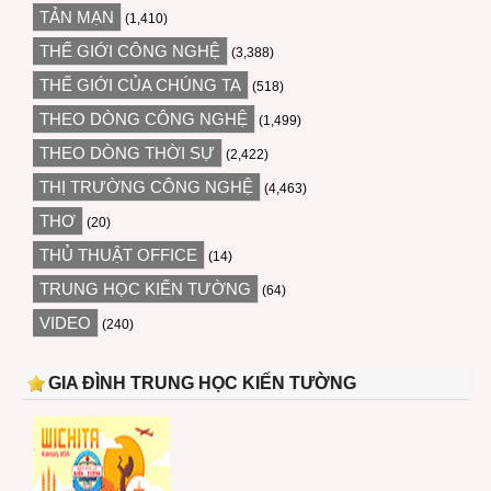
TẢN MẠN
(1,410)
THẾ GIỚI CÔNG NGHỆ
(3,388)
THẾ GIỚI CỦA CHÚNG TA
(518)
THEO DÒNG CÔNG NGHỆ
(1,499)
THEO DÒNG THỜI SỰ
(2,422)
THỊ TRƯỜNG CÔNG NGHỆ
(4,463)
THƠ
(20)
THỦ THUẬT OFFICE
(14)
TRUNG HỌC KIẾN TƯỜNG
(64)
VIDEO
(240)
GIA ĐÌNH TRUNG HỌC KIẾN TƯỜNG