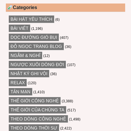
Categories
BÀI HÁT YÊU THÍCH
(6)
BÀI VIẾT
(1,196)
DỌC ĐƯỜNG GIÓ BỤI
(407)
ĐỖ NGỌC TRANG BLOG
(36)
NGẪM & NGHĨ
(12)
NGƯỢC XUÔI DÒNG ĐỜI
(107)
NHẬT KÝ GHI VỘI
(36)
RELAX
(120)
TẢN MẠN
(1,410)
THẾ GIỚI CÔNG NGHỆ
(3,388)
THẾ GIỚI CỦA CHÚNG TA
(517)
THEO DÒNG CÔNG NGHỆ
(1,498)
THEO DÒNG THỜI SỰ
(2,422)