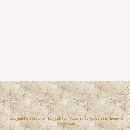
Copyright © 2026 phạm hồng phước. Powered by
Wordpress
, Theme by
gazpo.com
.