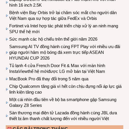
hình 16 inch 2.5K
Bệnh viện Bay Orbis trở lại chăm sóc mắt cho người dân
Việt Nam qua sự hợp tác giữa FedEx và Orbis
Fortinet và Intel hợp tác phát triển chip xử lý an ninh mạng
SPU thế hệ mới
Sức mạnh các hộ chiếu trên thế giới năm 2026
Samsung AI TV đồng hành cùng FPT Play với nhiều ưu đãi
giúp người hâm mộ bóng đá xem trực tiếp ASEAN
HYUNDAI CUP 2026
Tủ lạnh 4 cửa French Door Fit & Max với màn hình
InstaViewthế hệ mớiđược LG mở bán tại Việt Nam
MacBook Pro đã thay đổi trong 5 năm qua
Chip Qualcomm tăng giá vì hết còn chịu đựng nổi áp lực giá
linh kiện tăng cao
Một cái nhìn đầu tiên về bộ ba smartphone gập Samsung
Galaxy Z8 Series
Sàn thương mại điện tử Lazada đồng hành cùng JBL dưa
thiết bị âm thanh chất lượng đến với nhiều người Việt