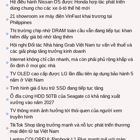
Hệ điều hành Nissan OS được Honda hợp tác phát triển
dùng chung cho các xe ô-tô thế hệ mới
21 showroom xe máy điện VinFast khai trương tại
Philippines
Thị trường chip nhớ DRAM toàn cầu vẫn đang tiếp tục khan
hiếm đẩy giá bộ nhớ tăng thêm
Hội nghị Đối tác Nhà hàng Grab Việt Nam tư vấn về thuế và
các giải pháp tăng trưởng kinh doanh
Internet không chỉ cần nhanh, mà còn phải phủ rộng khắp và
ổn định ở mọi góc nhà
TV OLED cao cấp được LG lần đầu tiên áp dụng bảo hành 5
năm ở Việt Nam
Tình hình giá ổ lưu trữ SSD đang tiếp tục tăng
Ổ đĩa cứng HDD 50TB của Seagate có khả năng xuất
xưởng vào năm 2027
TV thông minh ảnh hưởng tới thói quen của người xem
truyền hình
TikTok Shop tăng trưởng mạnh và nỗ lực phát triển thương
mại điện tử tại Việt Nam
Laptop COLORFUL Rimbook L1 Plus mạnh mẽ với màn