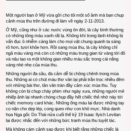
2013
ở
Một người bạn ở Mỹ vừa gởi cho tôi một số ảnh mà bạn chụp
Bờ
cảnh mùa thu trên đường đi làm về ngày 2-11-2013.
Đông
nước
Ở Mỹ, cũng như ở các nước vùng ôn đới, lá cây bình thường
Mỹ
có những tông màu xanh rất lạ. Không khí trong lành không bị
vẩn đục ô nhiễm càng làm cho mọi vật chung quanh ta sáng
rõ hơn, tươi khỏe hơn. Rồi sang mùa thu, lá cây không chỉ
ngả màu vàng mà còn có những màu trung gian từ vàng tới đỏ
và nâu tạo ra một không gian nhiều màu sắc trong cái nắng
vàng nhè nhẹ của mùa thu.
Những người đa sầu, đa cảm dễ bị chông chênh trong mùa
thu. Những ai có chút máu thơ văn lại phải trằn trọc nhiều đêm
với những bài thơ, tản văn tràn đầy cảm xúc mùa thu. Tuy
không còn bị chụp cháy phim như ngày xưa, những người mê
nhiếp ảnh lại nhanh chóng chụp đầy hết chiếc thẻ nhớ này tới
chiếc memory card khác. Những ống màu lại được những tay
cọ nặn cho dẹp lép, cong queo như con khô mực. Nhà danh
họa Nga gốc Do Thái nửa cuối thế kỷ 19 Isaac Ilyich Levitan
lại được nhắc đến với những bức tranh mùa thu tuyệt tác.
Mà không cám cảnh sao được khi biết rằng những chiếc lá