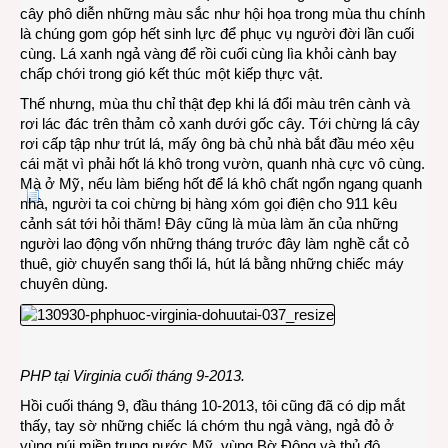
cây phô diễn những màu sắc như hội họa trong mùa thu chính
là chúng gom góp hết sinh lực để phục vụ người đời lần cuối
cùng. Lá xanh ngả vàng để rồi cuối cùng lìa khỏi cành bay
chấp chới trong gió kết thúc một kiếp thực vật.
Thế nhưng, mùa thu chỉ thật đẹp khi lá đổi màu trên cành và
rơi lác đác trên thảm cỏ xanh dưới gốc cây. Tới chừng lá cây
rơi cấp tập như trút lá, mấy ông bà chủ nhà bắt đầu méo xệu
cái mặt vì phải hốt lá khô trong vườn, quanh nhà cực vô cùng.
Mà ở Mỹ, nếu làm biếng hốt để lá khô chất ngổn ngang quanh
nhà, người ta coi chừng bị hàng xóm gọi điện cho 911 kêu
cảnh sát tới hỏi thăm! Đây cũng là mùa làm ăn của những
người lao động vốn những tháng trước đây làm nghề cắt cỏ
thuê, giờ chuyển sang thổi lá, hút lá bằng những chiếc máy
chuyên dùng.
PHP tại Virginia cuối tháng 9-2013.
Hồi cuối tháng 9, đầu tháng 10-2013, tôi cũng đã có dịp mắt
thấy, tay sờ những chiếc lá chớm thu ngả vàng, ngả đỏ ở
vùng núi miền trung nước Mỹ, vùng Bờ Đông và thủ đô