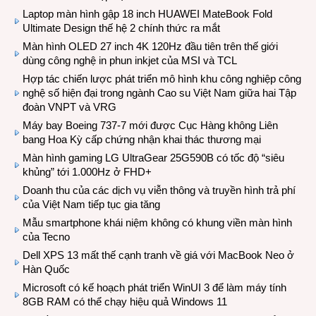
Laptop màn hình gập 18 inch HUAWEI MateBook Fold
Ultimate Design thế hệ 2 chính thức ra mắt
Màn hình OLED 27 inch 4K 120Hz đầu tiên trên thế giới
dùng công nghệ in phun inkjet của MSI và TCL
Hợp tác chiến lược phát triển mô hình khu công nghiệp công
nghệ số hiện đại trong ngành Cao su Việt Nam giữa hai Tập
đoàn VNPT và VRG
Máy bay Boeing 737-7 mới được Cục Hàng không Liên
bang Hoa Kỳ cấp chứng nhận khai thác thương mại
Màn hình gaming LG UltraGear 25G590B có tốc độ “siêu
khủng” tới 1.000Hz ở FHD+
Doanh thu của các dịch vụ viễn thông và truyền hình trả phí
của Việt Nam tiếp tục gia tăng
Mẫu smartphone khái niệm không có khung viền màn hình
của Tecno
Dell XPS 13 mất thế cạnh tranh về giá với MacBook Neo ở
Hàn Quốc
Microsoft có kế hoạch phát triển WinUI 3 để làm máy tính
8GB RAM có thể chạy hiệu quả Windows 11