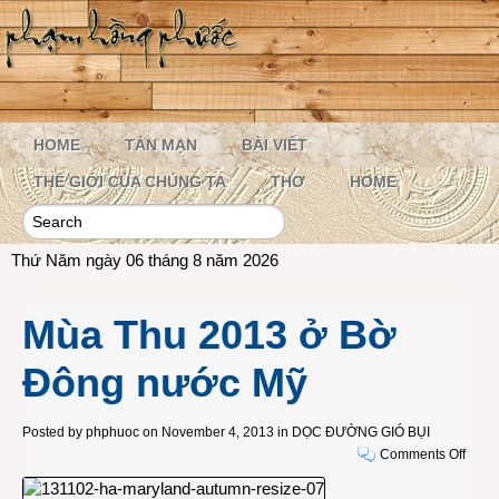
HOME
TẢN MẠN
BÀI VIẾT
THẾ GIỚI CỦA CHÚNG TA
THƠ
HOME
Thứ Năm ngày 06 tháng 8 năm 2026
Mùa Thu 2013 ở Bờ
Đông nước Mỹ
Posted by
phphuoc
on November 4, 2013 in
DỌC ĐƯỜNG GIÓ BỤI
on
Comments Off
Mùa
Thu