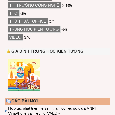
THỊ TRƯỜNG CÔNG NGHỆ
(4,455)
THƠ
(20)
THỦ THUẬT OFFICE
(14)
TRUNG HỌC KIẾN TƯỜNG
(64)
VIDEO
(240)
GIA ĐÌNH TRUNG HỌC KIẾN TƯỜNG
CÁC BÀI MỚI
Hợp tác phát triển hệ sinh thái học liệu số giữa VNPT
VinaPhone và Hiệp hội VAEDR