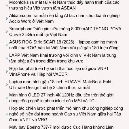
Moonfolks ra mắt tại Việt Nam thúc đẩy hành trình của các
thương hiệu Việt vươn tầm ASEAN
Alibaba.com ra mắt nền tảng AI tác nhân cho doanh nghiệp
Accio Work ở Việt Nam
Smartphone “siêu pin siêu mỏng 8.000mAh” TECNO POVA
Curve 2 5Gra mắt tại Việt Nam
ASUS ROG Strix SCAR 18 (2026) – laptop gaming mạnh
nhất của ROG bán tại Việt Nam với giá gần 180 triệu đồng
LAPP Việt Nam khai trương với định vị Việt Nam là trung
tâm phát triển trọng điểm trong khu vực
Hợp tác phát triển hệ sinh thái học liệu số giữa VNPT
VinaPhone và Hiệp hội VAEDR
Laptop màn hình gập 18 inch HUAWEI MateBook Fold
Ultimate Design thế hệ 2 chính thức ra mắt
Màn hình OLED 27 inch 4K 120Hz đầu tiên trên thế giới
dùng công nghệ in phun inkjet của MSI và TCL
Hợp tác chiến lược phát triển mô hình khu công nghiệp công
nghệ số hiện đại trong ngành Cao su Việt Nam giữa hai Tập
đoàn VNPT và VRG
Máy bay Boeing 737-7 mới được Cục Hàng không Liên