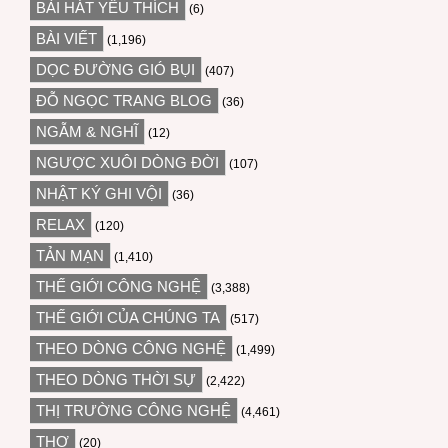
BÀI HÁT YÊU THÍCH
(6)
BÀI VIẾT
(1,196)
DỌC ĐƯỜNG GIÓ BỤI
(407)
ĐỖ NGỌC TRANG BLOG
(36)
NGẪM & NGHĨ
(12)
NGƯỢC XUÔI DÒNG ĐỜI
(107)
NHẬT KÝ GHI VỘI
(36)
RELAX
(120)
TẢN MẠN
(1,410)
THẾ GIỚI CÔNG NGHỆ
(3,388)
THẾ GIỚI CỦA CHÚNG TA
(517)
THEO DÒNG CÔNG NGHỆ
(1,499)
THEO DÒNG THỜI SỰ
(2,422)
THỊ TRƯỜNG CÔNG NGHỆ
(4,461)
THƠ
(20)