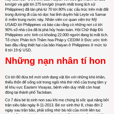
km/giờ và giật tới 275 km/giờ (mạnh nhất trong lịch sử
Philippines) đã tàn phá từ 70 tới 80% các cấu trúc trên mặt đất
trong đường đi của nó dọc hai tỉnh duyên hải Leyte và Samar
ở miền trung nước này. Nhân viên cơ quan viện trợ Mỹ
USAID tới Philippines và báo cáo rằng có những nơi có tới
90% số nhà cửa đã bị phá hủy hoàn toàn. Hội Chữ thập Đỏ
Philippines ước tính có khoảng 22.000 người đang bị mất tích.
Tổ chức Phân tích Thảm họa Pháp y CEDIM ở Đức ước tính
ban đầu rằng thiệt hại của bão Haiyan ở Philippines ở mức từ
8 tới 19 tỷ USD.
Những nạn nhân tí hon
Có tới 80 đứa trẻ mới sinh đang vật lộn với những khó khăn,
thiếu thốn để sống sót trong ngôi nhà thờ nhỏ của trung tâm y
tế khu vực Eastern Visayas, bệnh viện duy nhất còn hoạt
động tại thành phố Tacloban.
Có 7 đứa bé bị sinh non sau khi mẹ chúng bị sốc quá nặng bởi
trận siêu bão ngày 8-11-2013. Bé sơ sinh thứ 8, chào đời 2
ngày sau trận bão, phải sống nhờ bà nội của mình liên tục