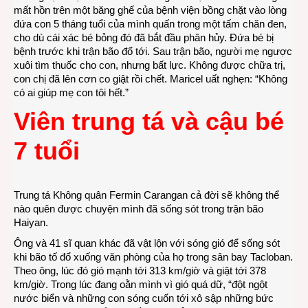
mất hồn trên một băng ghế của bệnh viện bồng chặt vào lòng
đứa con 5 tháng tuổi của mình quấn trong một tấm chăn đen,
cho dù cái xác bé bỏng đó đã bắt đầu phân hủy. Đứa bé bị
bệnh trước khi trận bão đổ tới. Sau trận bão, người mẹ ngược
xuôi tìm thuốc cho con, nhưng bất lực. Không được chữa trị,
con chị đã lên cơn co giật rồi chết. Maricel uất nghẹn: “Không
có ai giúp mẹ con tôi hết.”
Viên trung tá và cậu bé
7 tuổi
Trung tá Không quân Fermin Carangan cả đời sẽ không thể
nào quên được chuyện mình đã sống sót trong trận bão
Haiyan.
Ông và 41 sĩ quan khác đã vật lộn với sóng gió để sống sót
khi bão tố đổ xuống văn phòng của họ trong sân bay Tacloban.
Theo ông, lúc đó gió mạnh tới 313 km/giờ và giật tới 378
km/giờ. Trong lúc đang oằn mình vì gió quá dữ, “đột ngột
nước biển và những con sóng cuốn tới xô sập những bức