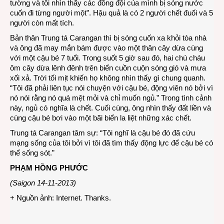
tường và tôi nhìn thấy các đồng đội của mình bị sóng nước
cuốn đi từng người một”. Hậu quả là có 2 người chết đuối và 5
người còn mất tích.
Bản thân Trung tá Carangan thì bị sóng cuốn xa khỏi tòa nhà
và ông đã may mắn bám được vào một thân cây dừa cùng
với một cậu bé 7 tuổi. Trong suốt 5 giờ sau đó, hai chú cháu
ôm cây dừa lênh đênh trên biển cuồn cuộn sóng gió và mưa
xối xả. Trời tối mịt khiến họ không nhìn thấy gì chung quanh.
“Tôi đã phải liên tục nói chuyện với cậu bé, động viên nó bởi vì
nó nói rằng nó quá mệt mỏi và chỉ muốn ngủ.” Trong tình cảnh
này, ngủ có nghĩa là chết. Cuối cùng, ông nhìn thấy đất liền và
cùng cậu bé bơi vào một bãi biển la liệt những xác chết.
Trung tá Carangan tâm sự: “Tôi nghĩ là cậu bé đó đã cứu
mạng sống của tôi bởi vì tôi đã tìm thấy động lực để cậu bé có
thể sống sót.”
PHẠM HỒNG PHƯỚC
(Saigon 14-11-2013)
+ Nguồn ảnh: Internet. Thanks.