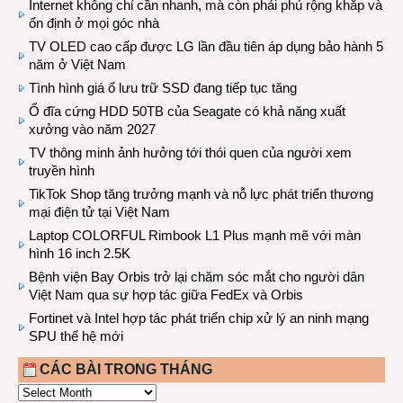
Internet không chỉ cần nhanh, mà còn phải phủ rộng khắp và
ổn định ở mọi góc nhà
TV OLED cao cấp được LG lần đầu tiên áp dụng bảo hành 5
năm ở Việt Nam
Tình hình giá ổ lưu trữ SSD đang tiếp tục tăng
Ổ đĩa cứng HDD 50TB của Seagate có khả năng xuất
xưởng vào năm 2027
TV thông minh ảnh hưởng tới thói quen của người xem
truyền hình
TikTok Shop tăng trưởng mạnh và nỗ lực phát triển thương
mại điện tử tại Việt Nam
Laptop COLORFUL Rimbook L1 Plus mạnh mẽ với màn
hình 16 inch 2.5K
Bệnh viện Bay Orbis trở lại chăm sóc mắt cho người dân
Việt Nam qua sự hợp tác giữa FedEx và Orbis
Fortinet và Intel hợp tác phát triển chip xử lý an ninh mạng
SPU thế hệ mới
CÁC BÀI TRONG THÁNG
CÁC