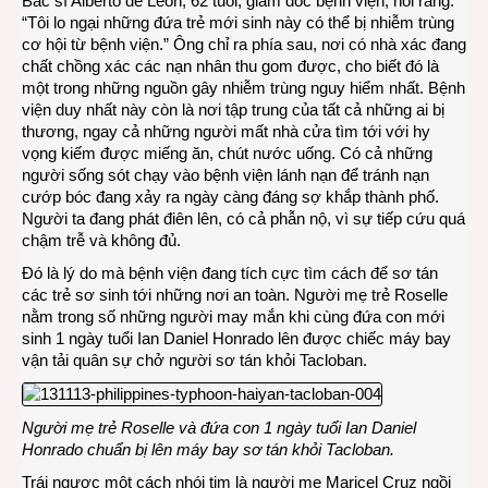
Bác sĩ Alberto de Leon, 62 tuổi, giám đốc bệnh viện, nói rằng:
“Tôi lo ngại những đứa trẻ mới sinh này có thể bị nhiễm trùng
cơ hội từ bệnh viện.” Ông chỉ ra phía sau, nơi có nhà xác đang
chất chồng xác các nạn nhân thu gom được, cho biết đó là
một trong những nguồn gây nhiễm trùng nguy hiểm nhất. Bệnh
viện duy nhất này còn là nơi tập trung của tất cả những ai bị
thương, ngay cả những người mất nhà cửa tìm tới với hy
vọng kiếm được miếng ăn, chút nước uống. Có cả những
người sống sót chạy vào bệnh viện lánh nạn để tránh nạn
cướp bóc đang xảy ra ngày càng đáng sợ khắp thành phố.
Người ta đang phát điên lên, có cả phẫn nộ, vì sự tiếp cứu quá
chậm trễ và không đủ.
Đó là lý do mà bệnh viện đang tích cực tìm cách để sơ tán
các trẻ sơ sinh tới những nơi an toàn. Người mẹ trẻ Roselle
nằm trong số những người may mắn khi cùng đứa con mới
sinh 1 ngày tuổi Ian Daniel Honrado lên được chiếc máy bay
vận tải quân sự chở người sơ tán khỏi Tacloban.
Người mẹ trẻ Roselle và đứa con 1 ngày tuổi Ian Daniel
Honrado chuẩn bị lên máy bay sơ tán khỏi Tacloban.
Trái ngược một cách nhói tim là người mẹ Maricel Cruz ngồi