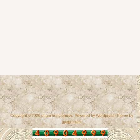
Copyright © 2026 phạm hồng phước. Powered by
Wordpress
, Theme by
gazpo.com
.