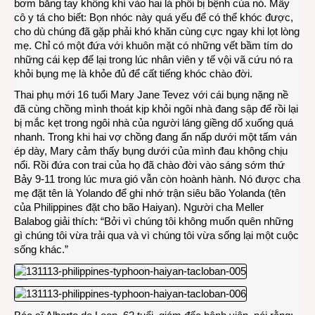
bơm bằng tay không khí vào hai lá phổi bị bệnh của nó. Mấy
cô y tá cho biết: Bọn nhóc này quá yếu để có thể khóc được,
cho dù chúng đã gặp phải khó khăn cùng cực ngay khi lọt lòng
mẹ. Chỉ có một đứa với khuôn mặt có những vết bầm tím do
những cái kẹp để lại trong lúc nhân viên y tế vội vã cứu nó ra
khỏi bụng mẹ là khỏe đủ để cất tiếng khóc chào đời.
Thai phụ mới 16 tuổi Mary Jane Tevez với cái bụng nặng nề
đã cùng chồng mình thoát kịp khỏi ngôi nhà đang sập để rồi lại
bị mắc kẹt trong ngôi nhà của người láng giềng dổ xuống quá
nhanh. Trong khi hai vợ chồng đang ẩn nấp dưới một tấm ván
ép dày, Mary cảm thấy bụng dưới của mình đau không chịu
nổi. Rồi đứa con trai của họ đã chào đời vào sáng sớm thứ
Bảy 9-11 trong lúc mưa gió vẫn còn hoành hành. Nó được cha
mẹ đặt tên là Yolando để ghi nhớ trận siêu bão Yolanda (tên
của Philippines đặt cho bão Haiyan). Người cha Meller
Balabog giải thích: “Bởi vì chúng tôi không muốn quên những
gì chúng tôi vừa trải qua và vì chúng tôi vừa sống lại một cuộc
sống khác.”