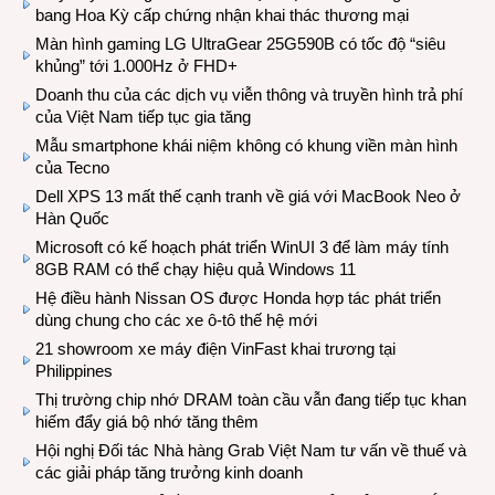
bang Hoa Kỳ cấp chứng nhận khai thác thương mại
Màn hình gaming LG UltraGear 25G590B có tốc độ “siêu
khủng” tới 1.000Hz ở FHD+
Doanh thu của các dịch vụ viễn thông và truyền hình trả phí
của Việt Nam tiếp tục gia tăng
Mẫu smartphone khái niệm không có khung viền màn hình
của Tecno
Dell XPS 13 mất thế cạnh tranh về giá với MacBook Neo ở
Hàn Quốc
Microsoft có kế hoạch phát triển WinUI 3 để làm máy tính
8GB RAM có thể chạy hiệu quả Windows 11
Hệ điều hành Nissan OS được Honda hợp tác phát triển
dùng chung cho các xe ô-tô thế hệ mới
21 showroom xe máy điện VinFast khai trương tại
Philippines
Thị trường chip nhớ DRAM toàn cầu vẫn đang tiếp tục khan
hiếm đẩy giá bộ nhớ tăng thêm
Hội nghị Đối tác Nhà hàng Grab Việt Nam tư vấn về thuế và
các giải pháp tăng trưởng kinh doanh