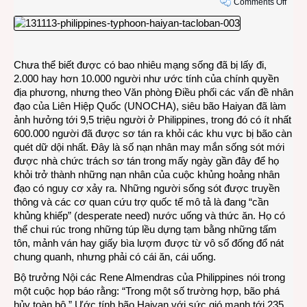
on
Comments Off
Nhữn
câu
chuy
từ
Chưa thể biết được có bao nhiêu mạng sống đã bị lấy đi,
“vùng
2.000 hay hơn 10.000 người như ước tính của chính quyền
đất
địa phương, nhưng theo Văn phòng Điều phối các vấn đề nhân
chết”
đạo của Liên Hiệp Quốc (UNOCHA), siêu bão Haiyan đã làm
Tacl
ảnh hưởng tới 9,5 triệu người ở Philippines, trong đó có ít nhất
600.000 người đã được sơ tán ra khỏi các khu vực bị bão càn
quét dữ dội nhất. Đây là số nạn nhân may mắn sống sót mới
được nhà chức trách sơ tán trong mấy ngày gần đây để họ
khỏi trở thành những nạn nhân của cuộc khủng hoảng nhân
đạo có nguy cơ xảy ra. Những người sống sót được truyền
thông và các cơ quan cứu trợ quốc tế mô tả là đang “cần
khủng khiếp” (desperate need) nước uống và thức ăn. Họ có
thể chui rúc trong những túp lều dựng tạm bằng những tấm
tôn, mảnh ván hay giấy bìa lượm được từ vô số đống đổ nát
chung quanh, nhưng phải có cái ăn, cái uống.
Bộ trưởng Nội các Rene Almendras của Philippines nói trong
một cuộc họp báo rằng: “Trong một số trường hợp, bão phá
hủy toàn bộ.” Ước tính bão Haiyan với sức gió mạnh tới 235