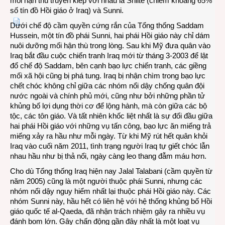
mối hận thù truyền kiếp với nhau là Shiite (chiếm khoảng 65%
số tín đồ Hồi giáo ở Iraq) và Sunni.
Dưới chế độ cầm quyền cứng rắn của Tổng thống Saddam
Hussein, một tín đồ phái Sunni, hai phái Hồi giáo này chỉ dám
nuôi dưỡng mối hận thù trong lòng. Sau khi Mỹ đưa quân vào
Iraq bắt đầu cuộc chiến tranh Iraq mới từ tháng 3-2003 để lật
đổ chế độ Saddam, bên cạnh bạo lực chiến tranh, các giềng
mối xã hội cũng bị phá tung. Iraq bị nhận chìm trong bạo lực
chết chóc không chỉ giữa các nhóm nổi dậy chống quân đội
nước ngoài và chính phủ mới, cũng như bởi những phần tử
khủng bố lợi dụng thời cơ để lộng hành, mà còn giữa các bộ
tộc, các tôn giáo. Và tất nhiên khốc liệt nhất là sự đối đầu giữa
hai phái Hồi giáo với những vụ tấn công, bạo lực ăn miếng trả
miếng xảy ra hầu như mỗi ngày. Từ khi Mỹ rút hết quân khỏi
Iraq vào cuối năm 2011, tình trạng người Iraq tự giết chóc lẫn
nhau hầu như bị thả nổi, ngày càng leo thang đẫm máu hơn.
Cho dù Tổng thống Iraq hiện nay Jalal Talabani (cầm quyền từ
năm 2005) cũng là một người thuộc phái Sunni, nhưng các
nhóm nổi dậy nguy hiểm nhất lại thuộc phái Hồi giáo này. Các
nhóm Sunni này, hầu hết có liên hệ với hệ thống khủng bố Hồi
giáo quốc tế al-Qaeda, đã nhận trách nhiệm gây ra nhiều vụ
đánh bom lớn. Gây chấn động gần đây nhất là một loạt vụ