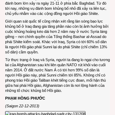
đánh bom lớn xảy ra ngày 21-11 ở phía bắc Baghdad. Từ đó
tới nay, những vụ đánh bom khủng bố nhỏ đã xảy ra liên tục,
chủ yếu nhằm vào các cộng đồng người Hồi giáo Shiite.
Giới quan sát quốc tế cũng nhận xét rằng làn sóng bạo lực
khủng bố ở Iraq đang gia tăng phần nào còn bị ảnh hưởng bởi
cuộc khủng hoảng kéo dài hơn 2 năm nay ở nước Syria láng
giềng – nơi chính quyền của Tổng thống Bashar al-Assad do
phái Shiite kiểm soát. Khác với Iraq, Syria có tới 60% số dân
là người Hồi giáo phái Sunni lại do phái Shiite (chỉ chiếm 13%
số dân) cầm quyền.
Từ thực trạng ở Iraq và Syria, người ta đang lo ngại cho tương
lai của Afghanistan sau khi liên quân NATO rút khỏi vào cuối
năm 2014. Ở đất nước Nam Á có tới hơn 99% số dân là
người Hồi giáo này, phái Sunni chiếm tới 85%. Không chỉ có
phong trào Hồi giáo Taliban khét tiếng cực đoan, mối hận thù
giữa hai phái Hồi giáo, Afghanistan còn là nơi lộng hành của
những tổ chức khủng bố Hồi giáo.
PHẠM HỒNG PHƯỚC
(Saigon 22-12-2013)