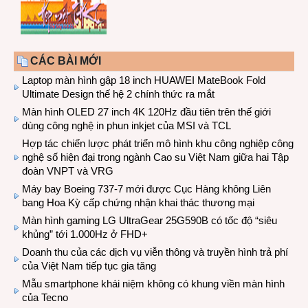
CÁC BÀI MỚI
Laptop màn hình gập 18 inch HUAWEI MateBook Fold
Ultimate Design thế hệ 2 chính thức ra mắt
Màn hình OLED 27 inch 4K 120Hz đầu tiên trên thế giới
dùng công nghệ in phun inkjet của MSI và TCL
Hợp tác chiến lược phát triển mô hình khu công nghiệp công
nghệ số hiện đại trong ngành Cao su Việt Nam giữa hai Tập
đoàn VNPT và VRG
Máy bay Boeing 737-7 mới được Cục Hàng không Liên
bang Hoa Kỳ cấp chứng nhận khai thác thương mại
Màn hình gaming LG UltraGear 25G590B có tốc độ “siêu
khủng” tới 1.000Hz ở FHD+
Doanh thu của các dịch vụ viễn thông và truyền hình trả phí
của Việt Nam tiếp tục gia tăng
Mẫu smartphone khái niệm không có khung viền màn hình
của Tecno