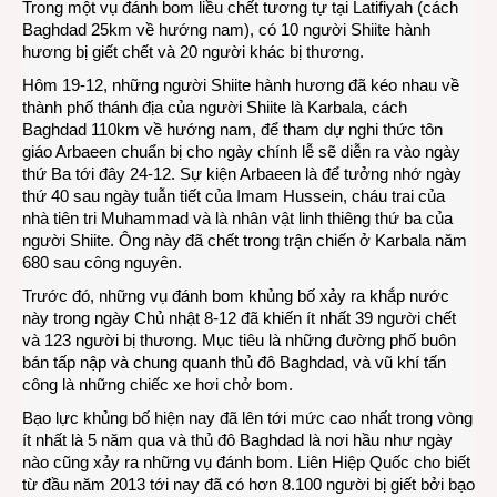
Trong một vụ đánh bom liều chết tương tự tại Latifiyah (cách
Baghdad 25km về hướng nam), có 10 người Shiite hành
hương bị giết chết và 20 người khác bị thương.
Hôm 19-12, những người Shiite hành hương đã kéo nhau về
thành phố thánh địa của người Shiite là Karbala, cách
Baghdad 110km về hướng nam, để tham dự nghi thức tôn
giáo Arbaeen chuẩn bị cho ngày chính lễ sẽ diễn ra vào ngày
thứ Ba tới đây 24-12. Sự kiện Arbaeen là để tưởng nhớ ngày
thứ 40 sau ngày tuẫn tiết của Imam Hussein, cháu trai của
nhà tiên tri Muhammad và là nhân vật linh thiêng thứ ba của
người Shiite. Ông này đã chết trong trận chiến ở Karbala năm
680 sau công nguyên.
Trước đó, những vụ đánh bom khủng bố xảy ra khắp nước
này trong ngày Chủ nhật 8-12 đã khiến ít nhất 39 người chết
và 123 người bị thương. Mục tiêu là những đường phố buôn
bán tấp nập và chung quanh thủ đô Baghdad, và vũ khí tấn
công là những chiếc xe hơi chở bom.
Bạo lực khủng bố hiện nay đã lên tới mức cao nhất trong vòng
ít nhất là 5 năm qua và thủ đô Baghdad là nơi hầu như ngày
nào cũng xảy ra những vụ đánh bom. Liên Hiệp Quốc cho biết
từ đầu năm 2013 tới nay đã có hơn 8.100 người bị giết bởi bạo