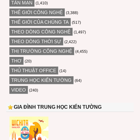
TẢN MẠN
(1,410)
THẾ GIỚI CÔNG NGHỆ
(3,388)
THẾ GIỚI CỦA CHÚNG TA
(517)
THEO DÒNG CÔNG NGHỆ
(1,497)
THEO DÒNG THỜI SỰ
(2,422)
THỊ TRƯỜNG CÔNG NGHỆ
(4,455)
THƠ
(20)
THỦ THUẬT OFFICE
(14)
TRUNG HỌC KIẾN TƯỜNG
(64)
VIDEO
(240)
GIA ĐÌNH TRUNG HỌC KIẾN TƯỜNG