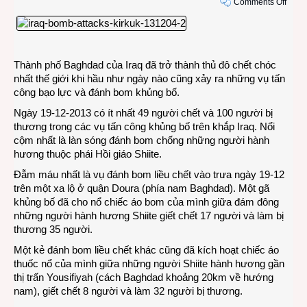
on
Comments Off
Vì
sao
thủ
đô
Thành phố Baghdad của Iraq đã trở thành thủ đô chết chóc
Bagh
nhất thế giới khi hầu như ngày nào cũng xảy ra những vụ tấn
ngày
công bạo lực và đánh bom khủng bố.
nào
cũng
Ngày 19-12-2013 có ít nhất 49 người chết và 100 người bị
bị
thương trong các vụ tấn công khủng bố trên khắp Iraq. Nổi
đánh
cộm nhất là làn sóng đánh bom chống những người hành
bom
hương thuộc phái Hồi giáo Shiite.
khủn
Đẫm máu nhất là vụ đánh bom liều chết vào trưa ngày 19-12
bố?
trên một xa lộ ở quận Doura (phía nam Baghdad). Một gã
khủng bố đã cho nổ chiếc áo bom của mình giữa đám đông
những người hành hương Shiite giết chết 17 người và làm bị
thương 35 người.
Một kẻ đánh bom liều chết khác cũng đã kích hoạt chiếc áo
thuốc nổ của mình giữa những người Shiite hành hương gần
thị trấn Yousifiyah (cách Baghdad khoảng 20km về hướng
nam), giết chết 8 người và làm 32 người bị thương.