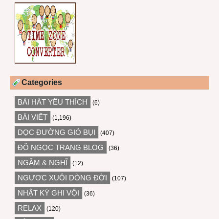
Categories
BÀI HÁT YÊU THÍCH
(6)
BÀI VIẾT
(1,196)
DỌC ĐƯỜNG GIÓ BỤI
(407)
ĐỖ NGỌC TRANG BLOG
(36)
NGẪM & NGHĨ
(12)
NGƯỢC XUÔI DÒNG ĐỜI
(107)
NHẬT KÝ GHI VỘI
(36)
RELAX
(120)