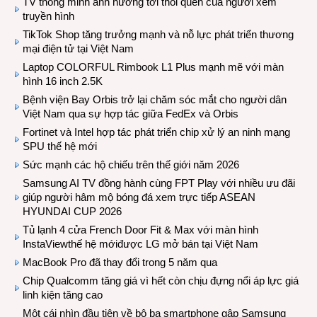
TV thông minh ảnh hưởng tới thói quen của người xem
truyền hình
TikTok Shop tăng trưởng mạnh và nỗ lực phát triển thương
mại điện tử tại Việt Nam
Laptop COLORFUL Rimbook L1 Plus mạnh mẽ với màn
hình 16 inch 2.5K
Bệnh viện Bay Orbis trở lại chăm sóc mắt cho người dân
Việt Nam qua sự hợp tác giữa FedEx và Orbis
Fortinet và Intel hợp tác phát triển chip xử lý an ninh mạng
SPU thế hệ mới
Sức mạnh các hộ chiếu trên thế giới năm 2026
Samsung AI TV đồng hành cùng FPT Play với nhiều ưu đãi
giúp người hâm mộ bóng đá xem trực tiếp ASEAN
HYUNDAI CUP 2026
Tủ lạnh 4 cửa French Door Fit & Max với màn hình
InstaViewthế hệ mớiđược LG mở bán tại Việt Nam
MacBook Pro đã thay đổi trong 5 năm qua
Chip Qualcomm tăng giá vì hết còn chịu đựng nổi áp lực giá
linh kiện tăng cao
Một cái nhìn đầu tiên về bộ ba smartphone gập Samsung