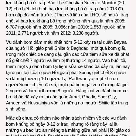
lực khủng bố ở Iraq. Báo The Christian Science Monitor (20-
12) cho biết tình hình bạo lực khủng bố ở Iraq năm 2013 đã
hơn gấp đôi năm trước. (Theo số liệu của LHQ, số người Iraq
chết vì bạo lực khủng bố trong những năm qua là năm 2008:
6.787 người; năm 2009: 3.056; năm 2010: 2.953 người; năm
2011: 2.771 người; và năm 2012: 3.238 người).
Vụ đánh bom đẫm máu nhất hôm 5-12 xảy ra tại quận Bayaa
của người Hồi giáo phái Shiite ở Baghdad, một quả bom giấu
trong một chiếc xe đang đậu gần các cửa tiệm sửa xe đã phát
nổ giết chết 7 người và làm bị thương 14 người. Vào buổi tối,
thêm một vụ đánh bom tại tiệm sửa xe khác đã xảy ra, lần này
tại quận Taji của người Hồi giáo phái Sunni, giết chết 3 người
và làm bị thương 10 người. Tại Radhwaniya, một khu do
người Sunni chiếm đa số, một quả bom gài ven đường đã giết
2 người và làm bị thương 8 người. Hàng loạt vụ đánh bom xe
hơi khác đã xảy ra tại các quận Amel, Ghadir, Sadr City,
Ameen và Hussainiya vốn là những nơi người Shiite tập trung
sinh sống.
Mặc dù chưa có nhóm nào nhận trách nhiệm về các vụ đánh
bom khủng bố ngày 8-12 ở Iraq, nhưng rõ ràng đây lại là
những vụ bạo lực ăn miếng trả miếng giữa hai phái Hồi giáo có