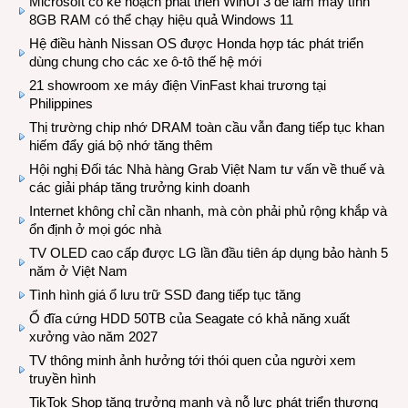
Microsoft có kế hoạch phát triển WinUI 3 để làm máy tính
8GB RAM có thể chạy hiệu quả Windows 11
Hệ điều hành Nissan OS được Honda hợp tác phát triển
dùng chung cho các xe ô-tô thế hệ mới
21 showroom xe máy điện VinFast khai trương tại
Philippines
Thị trường chip nhớ DRAM toàn cầu vẫn đang tiếp tục khan
hiếm đẩy giá bộ nhớ tăng thêm
Hội nghị Đối tác Nhà hàng Grab Việt Nam tư vấn về thuế và
các giải pháp tăng trưởng kinh doanh
Internet không chỉ cần nhanh, mà còn phải phủ rộng khắp và
ổn định ở mọi góc nhà
TV OLED cao cấp được LG lần đầu tiên áp dụng bảo hành 5
năm ở Việt Nam
Tình hình giá ổ lưu trữ SSD đang tiếp tục tăng
Ổ đĩa cứng HDD 50TB của Seagate có khả năng xuất
xưởng vào năm 2027
TV thông minh ảnh hưởng tới thói quen của người xem
truyền hình
TikTok Shop tăng trưởng mạnh và nỗ lực phát triển thương