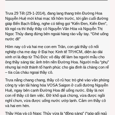
bị
papar
Trưa 29 Tết (29-1-2014), đang lang thang trên Đường Hoa
kia
Nguyễn Huệ mới khai mạc tối hôm trước, tới gần cuối đường
chộp
giáp Bến Bạch Đằng, nghe có tiếng gọi “Kiến Đen, Kiến Đen”,
tôi ngó ra thì thấy thầy cô Nguyễn Văn Hòa và Nguyễn Thị
Ngọc Thủy đang đứng bên ngoài hàng rào vẫy tay. “Ghé uống
nước đi!”
Hôm nay cô và hai mẹ con em Trân, con gái thầy cô nối
nghiệp cha mẹ dạy ở Đại học Kinh tế TP.HCM, diện áo dài
xinh ơi là đẹp từ Thủ Đức vô đây để làm ba người mẫu cho
ông thầy sáng tác ảnh trên nền Đường Hoa. Người mẫu “phụ”
nhưng lại một thành tố hạnh phúc cho gia đình là chàng con rể
– tía của cháu ngoại thầy cô.
Trưa nắng chang chang, thầy cô rủ học trò ghé vào văn phòng
công ty vận tải hàng hóa VOSA Saigon ở cuối đường Nguyễn
Huệ, ngay bên cạnh Đường Hoa để uống nước. Đây là nơi
con rể thầy cô làm việc. Đỡ khổ quá chừng, vừa được ngồi
nghỉ chưn, vừa được uống nước ướp lạnh. Cảm ơn thầy cô
và hai em hén.
Thầy Hòa và cô Ngọc Thủy vừa là “đồng sàng” (“góp gối ngủ