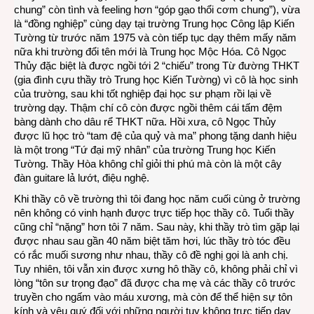
chung” còn tình và feeling hơn “góp gạo thổi cơm chung”), vừa
là “đồng nghiệp” cùng dạy tại trường Trung học Công lập Kiến
Tường từ trước năm 1975 và còn tiếp tục dạy thêm mấy năm
nữa khi trường đổi tên mới là Trung học Mộc Hóa. Cô Ngọc
Thủy đặc biệt là được ngồi tới 2 “chiếu” trong Từ đường THKT
(gia đình cựu thầy trò Trung học Kiến Tường) vì cô là học sinh
của trường, sau khi tốt nghiệp đại học sư phạm rồi lại về
trường dạy. Thậm chí cô còn được ngồi thêm cái tấm đệm
bàng dành cho dâu rể THKT nữa. Hồi xưa, cô Ngọc Thủy
được lũ học trò “tam đệ của quỷ và ma” phong tặng danh hiệu
là một trong “Tứ đại mỹ nhân” của trường Trung học Kiến
Tường. Thầy Hòa không chỉ giỏi thi phú mà còn là một cây
đàn guitare lả lướt, điệu nghệ.
Khi thầy cô về trường thì tôi đang học năm cuối cùng ở trường
nên không có vinh hạnh được trực tiếp học thầy cô. Tuổi thầy
cũng chỉ “nặng” hơn tôi 7 năm. Sau này, khi thầy trò tìm gặp lại
được nhau sau gần 40 năm biệt tăm hơi, lúc thầy trò tóc đều
có rắc muối sương như nhau, thầy cô đề nghị gọi là anh chị.
Tuy nhiên, tôi vẫn xin được xưng hô thầy cô, không phải chỉ vì
lòng “tôn sư trọng đạo” đã được cha mẹ và các thầy cô trước
truyền cho ngấm vào máu xương, mà còn để thể hiện sự tôn
kính và yêu quý đối với những người tuy không trực tiếp dạy