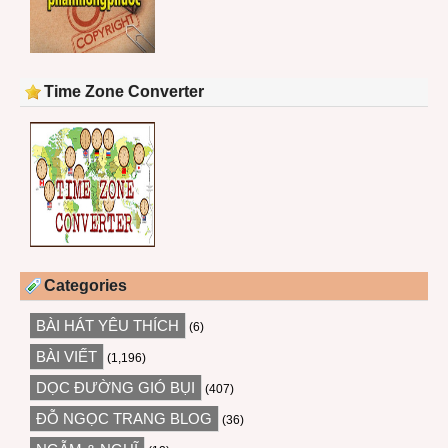
Time Zone Converter
Categories
BÀI HÁT YÊU THÍCH
(6)
BÀI VIẾT
(1,196)
DỌC ĐƯỜNG GIÓ BỤI
(407)
ĐỖ NGỌC TRANG BLOG
(36)