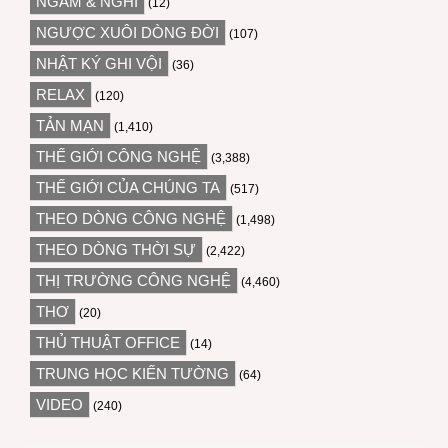
NGẪM & NGHĨ
(12)
NGƯỢC XUÔI DÒNG ĐỜI
(107)
NHẬT KÝ GHI VỘI
(36)
RELAX
(120)
TẢN MẠN
(1,410)
THẾ GIỚI CÔNG NGHỆ
(3,388)
THẾ GIỚI CỦA CHÚNG TA
(517)
THEO DÒNG CÔNG NGHỆ
(1,498)
THEO DÒNG THỜI SỰ
(2,422)
THỊ TRƯỜNG CÔNG NGHỆ
(4,460)
THƠ
(20)
THỦ THUẬT OFFICE
(14)
TRUNG HỌC KIẾN TƯỜNG
(64)
VIDEO
(240)