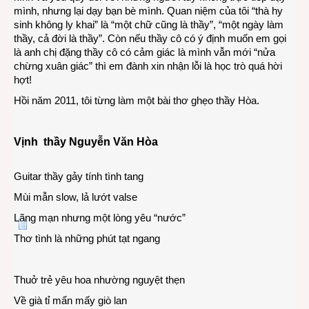
mình, nhưng lại dạy bạn bè mình. Quan niệm của tôi “thà hy
sinh không ly khai” là “một chữ cũng là thầy”, “một ngày làm
thầy, cả đời là thầy”.
Còn nếu thầy cô có ý định muốn em gọi
là anh chị đặng thầy cô có cảm giác là mình vẫn mới “nửa
chừng xuân giác” thì em đành xin nhận lỗi là học trò quá hời
hợt!
Hồi năm 2011, tôi từng làm một bài thơ ghẹo thầy Hòa.
Vịnh thầy Nguyễn Văn Hòa
Guitar thầy gảy tính tình tang
Mùi mẫn slow, lả lướt valse
Lãng mạn nhưng một lòng yêu “nước”
Thơ tình là những phút tạt ngang
Thuở trẻ yêu hoa nhường nguyệt thẹn
Về già tỉ mẩn mấy giò lan