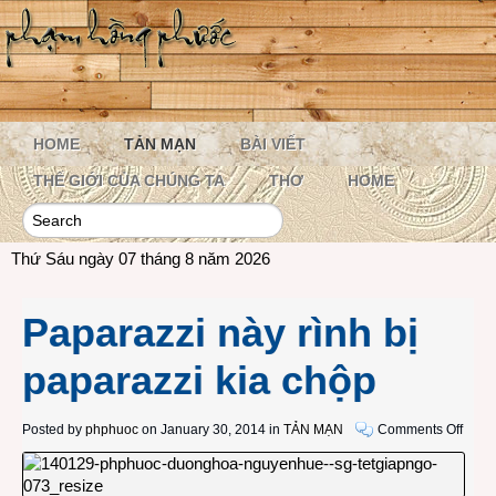
HOME
TẢN MẠN
BÀI VIẾT
THẾ GIỚI CỦA CHÚNG TA
THƠ
HOME
Thứ Sáu ngày 07 tháng 8 năm 2026
Paparazzi này rình bị
paparazzi kia chộp
on
Posted by
phphuoc
on January 30, 2014 in
TẢN MẠN
Comments Off
Papar
này
rình