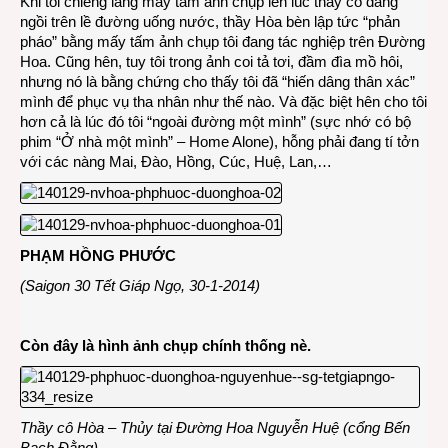
Khi tôi chiềng làng mấy tấm ảnh chụp lén lúc thầy cô đang
ngồi trên lề đường uống nước, thầy Hòa bèn lập tức “phản
pháo” bằng mấy tấm ảnh chụp tôi đang tác nghiệp trên Đường
Hoa. Cũng hên, tuy tôi trong ảnh coi tả tơi, đầm đìa mồ hôi,
nhưng nó là bằng chứng cho thấy tôi đã “hiến dâng thân xác”
mình để phục vụ tha nhân như thế nào. Và đặc biệt hên cho tôi
hơn cả là lúc đó tôi “ngoài đường một mình” (sực nhớ có bộ
phim “Ở nhà một mình” – Home Alone), hỗng phải đang tí tởn
với các nàng Mai, Đào, Hồng, Cúc, Huệ, Lan,…
PHẠM HỒNG PHƯỚC
(Saigon 30 Tết Giáp Ngọ, 30-1-2014)
Còn đây là hình ảnh chụp chính thống nè.
Thầy cô Hòa – Thủy tại Đường Hoa Nguyễn Huệ (cổng Bến
Bạch Đằng).