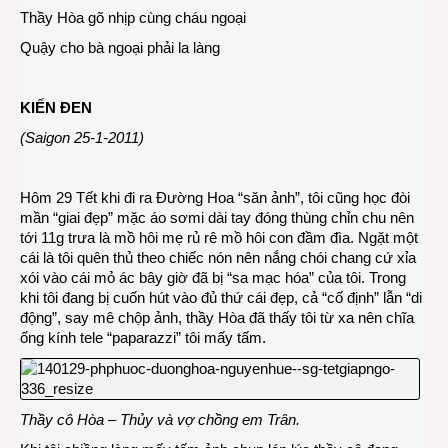
Thầy Hòa gõ nhịp cùng cháu ngoại
Quậy cho bà ngoại phải la làng
KIẾN ĐEN
(Saigon 25-1-2011)
Hôm 29 Tết khi đi ra Đường Hoa “săn ảnh”, tôi cũng học đòi
mần “giai đẹp” mặc áo sơmi dài tay đóng thùng chỉn chu nên
tới 11g trưa là mồ hôi mẹ rủ rê mồ hôi con đầm đìa. Ngặt một
cái là tôi quên thủ theo chiếc nón nên nắng chói chang cứ xỉa
xói vào cái mỏ ác bây giờ đã bị “sa mạc hóa” của tôi. Trong
khi tôi đang bị cuốn hút vào đủ thứ cái đẹp, cả “cố định” lẫn “di
động”, say mê chộp ảnh, thầy Hòa đã thấy tôi từ xa nên chĩa
ống kính tele “paparazzi” tôi mấy tấm.
Thầy cô Hòa – Thủy và vợ chồng em Trân.