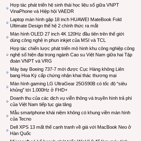
Hợp tác phát triển hệ sinh thái học liệu số giữa VNPT
VinaPhone và Hiệp hội VAEDR
Laptop màn hình gập 18 inch HUAWEI MateBook Fold
Ultimate Design thế hệ 2 chính thức ra mắt
Màn hình OLED 27 inch 4K 120Hz đầu tiên trên thế giới
dùng công nghệ in phun inkjet của MSI và TCL
Hợp tác chiến lược phát triển mô hình khu công nghiệp công
nghệ số hiện đại trong ngành Cao su Việt Nam giữa hai Tập
đoàn VNPT và VRG
Máy bay Boeing 737-7 mới được Cục Hàng không Liên
bang Hoa Kỳ cấp chứng nhận khai thác thương mại
Màn hình gaming LG UltraGear 25G590B có tốc độ “siêu
khủng” tới 1.000Hz ở FHD+
Doanh thu của các dịch vụ viễn thông và truyền hình trả phí
của Việt Nam tiếp tục gia tăng
Mẫu smartphone khái niệm không có khung viền màn hình
của Tecno
Dell XPS 13 mất thế cạnh tranh về giá với MacBook Neo ở
Hàn Quốc