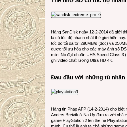
Thẻ nhớ SD có tốc độ nhanh
Hãng SanDisk ngày 12-2-2014 đã giới 
là có tốc độ nhanh nhất thế giới hiện na
tốc độ tối đa tới 280MB/s (đọc) và 250
được tối ưu hóa cho các máy ảnh số DS
mới. Nó đạt chuẩn UHS Speed Class 3 (U
ghi video chất lượng Ultra HD 4K.
Đau đầu với những tù nhân
Hãng tin Pháp AFP (14-2-2014) cho biết
Anders Breivik ở Na Uy đưa ra với nhà 
game PlayStation 2 lên thế hệ PlayStati
mình. Cụ thể là anh ta chê những game 