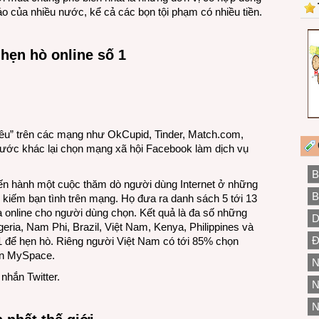
o của nhiều nước, kể cả các bọn tội phạm có nhiều tiền.
hẹn hò online số 1
 yêu” trên các mạng như OkCupid, Tinder, Match.com,
nước khác lại chọn mạng xã hội Facebook làm dịch vụ
B
tiến hành một cuộc thăm dò người dùng Internet ở những
B
m kiếm bạn tình trên mạng. Họ đưa ra danh sách 5 tới 13
à online cho người dùng chọn. Kết quả là đa số những
D
eria, Nam Phi, Brazil, Việt Nam, Kenya, Philippines và
Đ
1 để hẹn hò. Riêng người Việt Nam có tới 85% chọn
ọn MySpace.
N
nhắn Twitter.
N
N