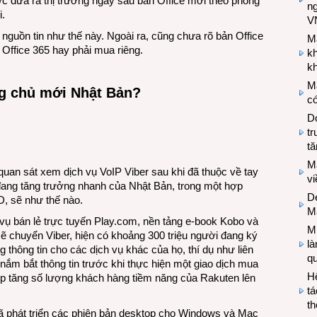
ợc đưa ra thị trường ngay sau bản Office mới theo phong
n
i.
V
 nguồn tin như thế này. Ngoài ra, cũng chưa rõ bản Office
M
 Office 365 hay phải mua riêng.
k
kh
M
ông chủ mới Nhật Bản?
có
Do
tr
tă
M
 quan sát xem dịch vụ VoIP Viber sau khi đã thuộc về tay
v
đang tăng trưởng nhanh của Nhật Bản, trong một hợp
De
D, sẽ như thế nào.
M
vụ bán lẻ trực tuyến Play.com, nền tảng e-book Kobo và
Mi
sẽ chuyển Viber, hiện có khoảng 300 triệu người đang ký
l
g thông tin cho các dịch vụ khác của họ, thí dụ như liên
q
nắm bắt thông tin trước khi thực hiện một giao dịch mua
H
úp tăng số lượng khách hàng tiềm năng của Rakuten lên
tá
th
đã phát triển các phiên bản desktop cho Windows và Mac