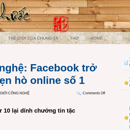
THẾ GIỚI CỦA CHÚNG TA
THƠ
HOME
nghệ: Facebook trở
ẹn hò online số 1
on
 GIỚI CÔNG NGHỆ
Comments Off
Một
ngày
r 10 lại dính chưởng tin tặc
công
nghệ:
Facebook
trở