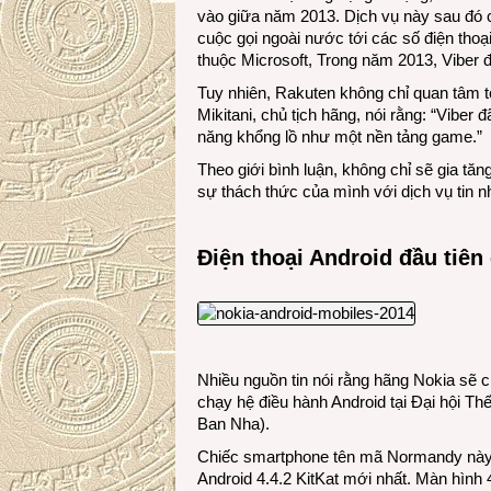
vào giữa năm 2013. Dịch vụ này sau đó 
cuộc gọi ngoài nước tới các số điện tho
thuộc Microsoft, Trong năm 2013, Viber 
Tuy nhiên, Rakuten không chỉ quan tâm tới
Mikitani, chủ tịch hãng, nói rằng: “Viber 
năng khổng lồ như một nền tảng game.”
Theo giới bình luận, không chỉ sẽ gia tăn
sự thách thức của mình với dịch vụ tin 
Điện thoại Android đầu tiên
Nhiều nguồn tin nói rằng hãng Nokia sẽ ch
chạy hệ điều hành Android tại Đại hội T
Ban Nha).
Chiếc smartphone tên mã Normandy này 
Android 4.4.2 KitKat mới nhất. Màn hình