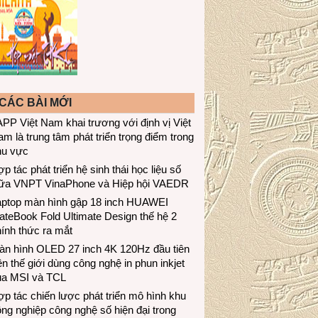
CÁC BÀI MỚI
PP Việt Nam khai trương với định vị Việt
m là trung tâm phát triển trọng điểm trong
hu vực
p tác phát triển hệ sinh thái học liệu số
iữa VNPT VinaPhone và Hiệp hội VAEDR
aptop màn hình gập 18 inch HUAWEI
teBook Fold Ultimate Design thế hệ 2
ính thức ra mắt
àn hình OLED 27 inch 4K 120Hz đầu tiên
ên thế giới dùng công nghệ in phun inkjet
ủa MSI và TCL
p tác chiến lược phát triển mô hình khu
ng nghiệp công nghệ số hiện đại trong