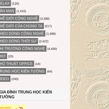
ELAX
(120)
ẢN MẠN
(1,410)
HẾ GIỚI CÔNG NGHỆ
(3,388)
HẾ GIỚI CỦA CHÚNG TA
(517)
HEO DÒNG CÔNG NGHỆ
(1,498)
HEO DÒNG THỜI SỰ
(2,422)
HỊ TRƯỜNG CÔNG NGHỆ
(4,456)
THƠ
(20)
HỦ THUẬT OFFICE
(14)
RUNG HỌC KIẾN TƯỜNG
(64)
IDEO
(240)
GIA ĐÌNH TRUNG HỌC KIẾN
TƯỜNG