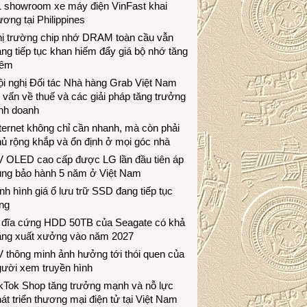
1 showroom xe máy điện VinFast khai
ương tại Philippines
hị trường chip nhớ DRAM toàn cầu vẫn
ng tiếp tục khan hiếm đẩy giá bộ nhớ tăng
hêm
i nghị Đối tác Nhà hàng Grab Việt Nam
 vấn về thuế và các giải pháp tăng trưởng
inh doanh
ternet không chỉ cần nhanh, mà còn phải
ủ rộng khắp và ổn định ở mọi góc nhà
V OLED cao cấp được LG lần đầu tiên áp
ụng bảo hành 5 năm ở Việt Nam
nh hình giá ổ lưu trữ SSD đang tiếp tục
ng
 đĩa cứng HDD 50TB của Seagate có khả
ăng xuất xưởng vào năm 2027
 thông minh ảnh hưởng tới thói quen của
gười xem truyền hình
ikTok Shop tăng trưởng mạnh và nỗ lực
át triển thương mại điện tử tại Việt Nam