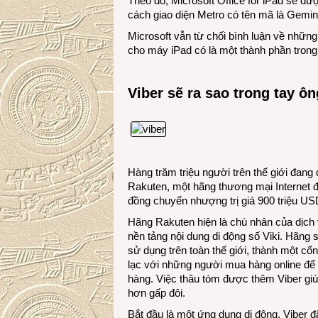
Theo đó, Microsoft Office for iPad sẽ đư
cách giao diện Metro có tên mã là Gemin
Microsoft vẫn từ chối bình luận về những
cho máy iPad có là một thành phần trong
Viber sẽ ra sao trong tay 
Hàng trăm triệu người trên thế giới đang
Rakuten, một hãng thương mại Internet 
đồng chuyển nhượng trị giá 900 triệu US
Hãng Rakuten hiện là chù nhân của dịch 
nền tảng nội dung di động số Viki. Hãng 
sử dụng trên toàn thế giới, thành một cổn
lạc với những người mua hàng online để 
hàng. Việc thâu tóm được thêm Viber gi
hơn gấp đôi.
Bắt đầu là một ứng dụng di động, Viber 