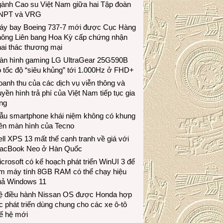
gành Cao su Việt Nam giữa hai Tập đoàn
NPT và VRG
áy bay Boeing 737-7 mới được Cục Hàng
hông Liên bang Hoa Kỳ cấp chứng nhận
ai thác thương mại
àn hình gaming LG UltraGear 25G590B
 tốc độ “siêu khủng” tới 1.000Hz ở FHD+
anh thu của các dịch vụ viễn thông và
uyền hình trả phí của Việt Nam tiếp tục gia
ng
ẫu smartphone khái niệm không có khung
iền màn hình của Tecno
ll XPS 13 mất thế cạnh tranh về giá với
acBook Neo ở Hàn Quốc
crosoft có kế hoạch phát triển WinUI 3 để
àm máy tính 8GB RAM có thể chạy hiệu
uả Windows 11
ệ điều hành Nissan OS được Honda hợp
c phát triển dùng chung cho các xe ô-tô
ế hệ mới