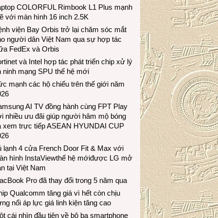
aptop COLORFUL Rimbook L1 Plus mạnh
 với màn hình 16 inch 2.5K
nh viện Bay Orbis trở lại chăm sóc mắt
ho người dân Việt Nam qua sự hợp tác
iữa FedEx và Orbis
rtinet và Intel hợp tác phát triển chip xử lý
n ninh mạng SPU thế hệ mới
c mạnh các hộ chiếu trên thế giới năm
026
amsung AI TV đồng hành cùng FPT Play
i nhiều ưu đãi giúp người hâm mộ bóng
á xem trực tiếp ASEAN HYUNDAI CUP
026
 lạnh 4 cửa French Door Fit & Max với
àn hình InstaViewthế hệ mớiđược LG mở
n tại Việt Nam
acBook Pro đã thay đổi trong 5 năm qua
ip Qualcomm tăng giá vì hết còn chịu
ng nổi áp lực giá linh kiện tăng cao
t cái nhìn đầu tiên về bộ ba smartphone