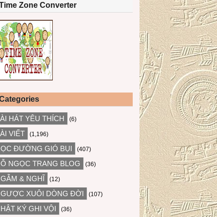
Time Zone Converter
Categories
ÀI HÁT YÊU THÍCH
(6)
ÀI VIẾT
(1,196)
ỌC ĐƯỜNG GIÓ BỤI
(407)
Ỗ NGỌC TRANG BLOG
(36)
GẪM & NGHĨ
(12)
GƯỢC XUÔI DÒNG ĐỜI
(107)
HẬT KÝ GHI VỘI
(36)