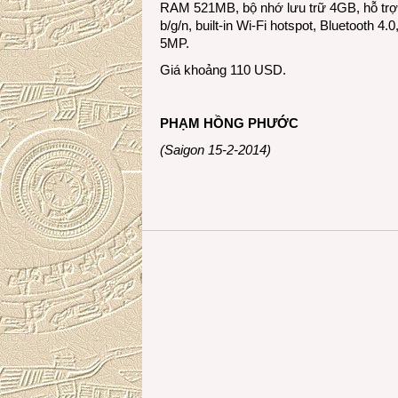
RAM 521MB, bộ nhớ lưu trữ 4GB, hỗ trợ
b/g/n, built-in Wi-Fi hotspot, Bluetooth 4
5MP.
Giá khoảng 110 USD.
PHẠM HỒNG PHƯỚC
(Saigon 15-2-2014)