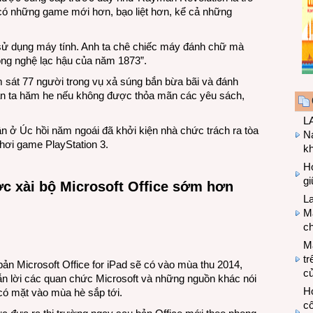
i có những game mới hơn, bạo liệt hơn, kể cả những
sử dụng máy tính. Anh ta chê chiếc máy đánh chữ mà
ông nghệ lạc hậu của năm 1873”.
m sát 77 người trong vụ xả súng bắn bừa bãi và đánh
ắn ta hăm he nếu không được thỏa mãn các yêu sách,
LA
 ở Úc hồi năm ngoái đã khởi kiện nhà chức trách ra tòa
Na
hơi game PlayStation 3.
k
Hợ
g
c xài bộ Microsoft Office sớm hơn
L
Ma
ch
M
tr
bản Microsoft Office for iPad sẽ có vào mùa thu 2014,
c
ẫn lời các quan chức Microsoft và những nguồn khác nói
Hợ
ó mặt vào mùa hè sắp tới.
cô