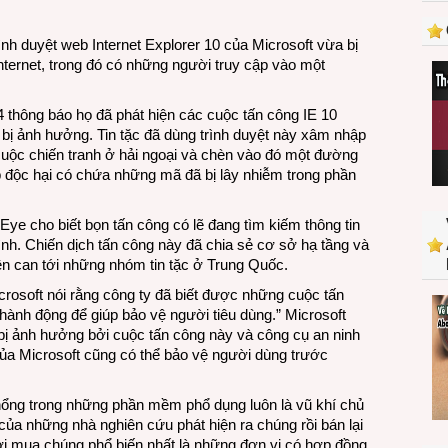
thành
dịch
ình duyệt web Internet Explorer 10 của Microsoft vừa bị
vụ
nternet, trong đó có những người truy cập vào một
hẹn
hò
online
 thông báo họ đã phát hiện các cuộc tấn công IE 10
số
bị ảnh hưởng. Tin tặc đã dùng trình duyệt này xâm nhập
1
cuộc chiến tranh ở hải ngoại và chèn vào đó một đường
eb độc hại có chứa những mã đã bị lây nhiễm trong phần
ye cho biết bọn tấn công có lẽ đang tìm kiếm thông tin
nh. Chiến dịch tấn công này đã chia sẻ cơ sở hạ tầng và
ên can tới những nhóm tin tặc ở Trung Quốc.
crosoft nói rằng công ty đã biết được những cuộc tấn
 hành động để giúp bảo vệ người tiêu dùng.” Microsoft
 bị ảnh hưởng bởi cuộc tấn công này và công cụ an ninh
của Microsoft cũng có thể bảo vệ người dùng trước
hổng trong những phần mềm phổ dụng luôn là vũ khí chủ
 của những nhà nghiên cứu phát hiện ra chúng rồi bán lại
i mua chúng phổ biến nhất là những đơn vị có hợp đồng