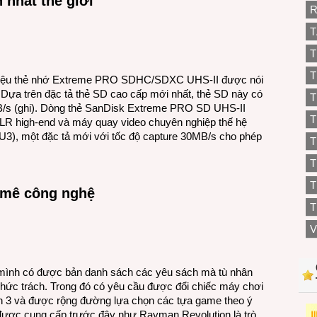
 nhất thế giới
R
T
T
T
thiệu thẻ nhớ Extreme PRO SDHC/SDXC UHS-II được nói
y. Dựa trên đặc tả thẻ SD cao cấp mới nhất, thẻ SD này có
T
MB/s (ghi). Dòng thẻ SanDisk Extreme PRO SD UHS-II
T
LR high-end và máy quay video chuyên nghiệp thế hệ
3), một đặc tả mới với tốc độ capture 30MB/s cho phép
T
T
 mê công nghệ
T
V
 mình có được bản danh sách các yêu sách mà tù nhân
chức trách. Trong đó có yêu cầu được đổi chiếc máy chơi
on 3 và được rộng đường lựa chọn các tựa game theo ý
được cung cấp trước đây như Rayman Revolution là trò