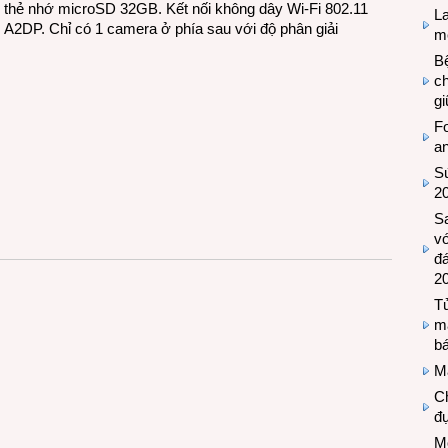
 thẻ nhớ microSD 32GB. Kết nối không dây Wi-Fi 802.11
L
.0, A2DP. Chỉ có 1 camera ở phía sau với độ phân giải
mẽ
Bệ
c
g
Fo
a
Sứ
2
S
vớ
đ
2
Tủ
m
bá
M
Ch
đự
Mộ