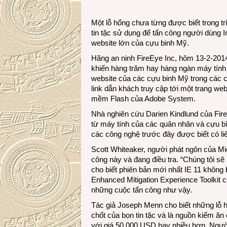
Một lỗ hổng chưa từng được biết trong tr
tin tặc sử dụng để tấn công người dùng I
website lớn của cựu binh Mỹ.
Hãng an ninh FireEye Inc, hôm 13-2-2014
khiến hàng trăm hay hàng ngàn máy tính 
website của các cựu binh Mỹ trong các 
link dẫn khách truy cập tới một trang w
mềm Flash của Adobe System.
Nhà nghiên cứu Darien Kindlund của FireE
từ máy tính của các quân nhân và cựu bì
các công nghệ trước đây được biết có li
Scott Whiteaker, người phát ngôn của Mi
công này và đang điều tra. “Chúng tôi sẽ
cho biết phiên bản mới nhất IE 11 không
Enhanced Mitigation Experience Toolkit 
những cuộc tấn công như vậy.
Tác giả Joseph Menn cho biết những lỗ 
chốt của bọn tin tặc và là nguồn kiếm ăn
với giá 50.000 USD hay nhiều hơn. Ngườ