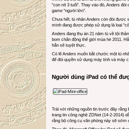
“con nít 3 tuổi”. Thay vào đó, Anders đò
game “người lớn”.
Chưa hết. tù nhân Anders còn đòi được 
mình đang được phép sử dụng là loại “c
Anders đang thụ án 21 năm tù về tội thả
bom chấn động thế giới mùa hè 2011. H
hắn sẽ tuyệt thực.
Có lẽ Anders muốn bắt chước một tù nhân
để đòi quyền sử dụng máy tính và máy c
Người dùng iPad có thể đượ
Trái với những nguồn tin trước đây rằng 
trang tin công nghệ ZDNet (14-2-2014) d
rằng bộ công cụ văn phòng này sẽ sớm c