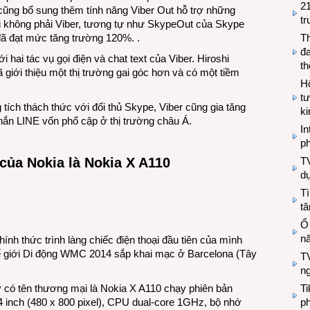
2
cũng bổ sung thêm tính năng Viber Out hỗ trợ những
tr
ại không phải Viber, tương tự như SkypeOut của Skype
đã đạt mức tăng trường 120%. .
T
đa
 hai tác vụ gọi điện và chat text của Viber. Hiroshi
t
đã giới thiệu một thị trường gai góc hơn và có một tiềm
Hộ
tư
g tích thách thức với đối thủ Skype, Viber cũng gia tăng
k
nhắn LINE vốn phổ cập ở thị trường châu Á.
In
ph
 của Nokia là Nokia X A110
T
d
Tì
tă
Ổ
n
ính thức trình làng chiếc điện thoại đầu tiên của mình
hế giới Di động WMC 2014 sắp khai mạc ở Barcelona (Tây
TV
n
có tên thương mại là Nokia X A110 chạy phiên bản
T
 4 inch (480 x 800 pixel), CPU dual-core 1GHz, bộ nhớ
ph