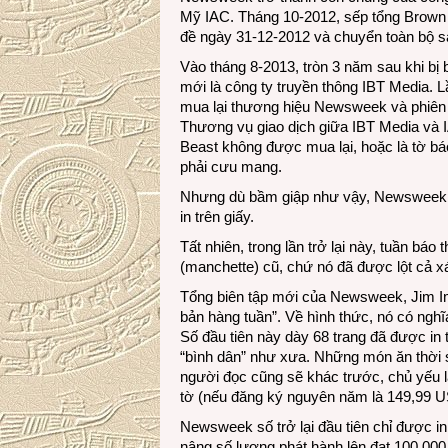
Mỹ IAC. Tháng 10-2012, sếp tổng Brown
đề ngày 31-12-2012 và chuyển toàn bộ s
Vào tháng 8-2013, tròn 3 năm sau khi b
mới là công ty truyền thông IBT Media. 
mua lại thương hiệu Newsweek và phiên 
Thương vụ giao dịch giữa IBT Media và I
Beast không được mua lại, hoặc là tờ 
phải cưu mang.
Nhưng dù bầm giập như vậy, Newsweek giờ 
in trên giấy.
Tất nhiên, trong lần trở lại này, tuần b
(manchette) cũ, chứ nó đã được lột cả xá
Tổng biên tập mới của Newsweek, Jim Imp
bản hàng tuần”. Về hình thức, nó có ngh
Số đầu tiên này dày 68 trang đã được in
“bình dân” như xưa. Những món ăn thời s
người đọc cũng sẽ khác trước, chủ yếu
tờ (nếu đăng ký nguyên năm là 149,99 U
Newsweek số trở lại đầu tiên chỉ được i
nâng số lượng phát hành lên đạt 100.000