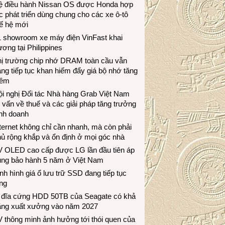
ệ điều hành Nissan OS được Honda hợp
c phát triển dùng chung cho các xe ô-tô
ế hệ mới
1 showroom xe máy điện VinFast khai
ương tại Philippines
hị trường chip nhớ DRAM toàn cầu vẫn
ng tiếp tục khan hiếm đẩy giá bộ nhớ tăng
hêm
i nghị Đối tác Nhà hàng Grab Việt Nam
 vấn về thuế và các giải pháp tăng trưởng
inh doanh
ternet không chỉ cần nhanh, mà còn phải
ủ rộng khắp và ổn định ở mọi góc nhà
V OLED cao cấp được LG lần đầu tiên áp
ụng bảo hành 5 năm ở Việt Nam
nh hình giá ổ lưu trữ SSD đang tiếp tục
ng
 đĩa cứng HDD 50TB của Seagate có khả
ăng xuất xưởng vào năm 2027
 thông minh ảnh hưởng tới thói quen của