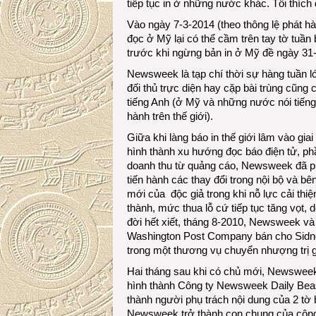
tiếp tục in ở những nước khác. Tôi thích 
Vào ngày 7-3-2014 (theo thông lệ phát hà
đọc ở Mỹ lại có thể cầm trên tay tờ tuần
trước khi ngừng bản in ở Mỹ đề ngày 31
Newsweek là tạp chí thời sự hàng tuần lớ
đối thủ trực diện hay cặp bài trùng cũng
tiếng Anh (ở Mỹ và những nước nói tiếng
hành trên thế giới).
Giữa khi làng báo in thế giới lâm vào giai
hình thành xu hướng đọc báo điện tử, phầ
doanh thu từ quảng cáo, Newsweek đã phả
tiến hành các thay đổi trong nội bộ và b
mới của độc giả trong khi nỗ lực cải thi
thành, mức thua lỗ cứ tiếp tục tăng vọt,
đời hết xiết, tháng 8-2010, Newsweek v
Washington Post Company bán cho Sidne
trong một thương vụ chuyển nhượng trị
Hai tháng sau khi có chủ mới, Newsweek
hình thành Công ty Newsweek Daily Beast
thành người phụ trách nội dung của 2 tờ
Newsweek trở thành con chung của công 