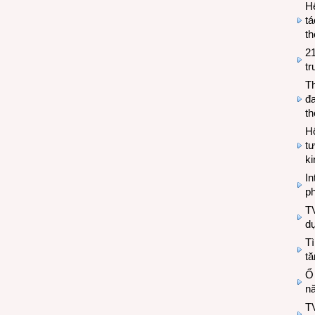
H
tá
th
2
tr
T
đa
t
Hộ
tư
k
In
ph
T
d
Tì
tă
Ổ
n
TV