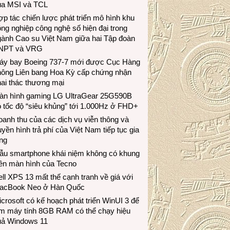
ủa MSI và TCL
p tác chiến lược phát triển mô hình khu
ng nghiệp công nghệ số hiện đại trong
gành Cao su Việt Nam giữa hai Tập đoàn
NPT và VRG
áy bay Boeing 737-7 mới được Cục Hàng
hông Liên bang Hoa Kỳ cấp chứng nhận
ai thác thương mại
àn hình gaming LG UltraGear 25G590B
 tốc độ “siêu khủng” tới 1.000Hz ở FHD+
anh thu của các dịch vụ viễn thông và
uyền hình trả phí của Việt Nam tiếp tục gia
ng
ẫu smartphone khái niệm không có khung
iền màn hình của Tecno
ll XPS 13 mất thế cạnh tranh về giá với
acBook Neo ở Hàn Quốc
crosoft có kế hoạch phát triển WinUI 3 để
àm máy tính 8GB RAM có thể chạy hiệu
uả Windows 11