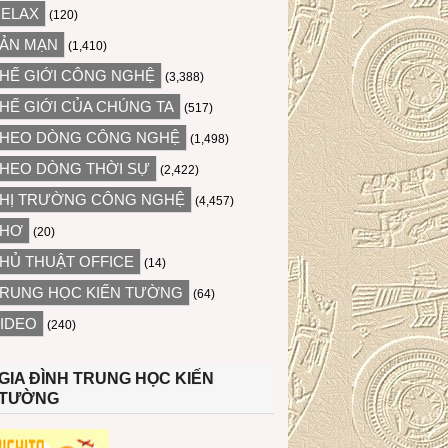
ELAX
(120)
ẢN MẠN
(1,410)
HẾ GIỚI CÔNG NGHỆ
(3,388)
HẾ GIỚI CỦA CHÚNG TA
(517)
HEO DÒNG CÔNG NGHỆ
(1,498)
HEO DÒNG THỜI SỰ
(2,422)
HỊ TRƯỜNG CÔNG NGHỆ
(4,457)
THƠ
(20)
HỦ THUẬT OFFICE
(14)
RUNG HỌC KIẾN TƯỜNG
(64)
IDEO
(240)
GIA ĐÌNH TRUNG HỌC KIẾN
TƯỜNG