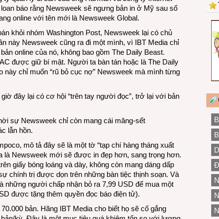
 loan báo rằng Newsweek sẽ ngưng bản in ở Mỹ sau số
ang online với tên mới là Newsweek Global.
ị bán khỏi nhóm Washington Post, Newsweek lại có chủ
Lần này Newsweek cũng ra đi một mình, vì IBT Media chỉ
bản online của nó, không bao gồm The Daily Beast.
AC được giữ bí mật. Người ta bàn tán hoặc là The Daily
báo này chỉ muốn “rũ bỏ cục nợ” Newsweek mà mình từng
đây lại có cơ hội “trên tay người đọc”, trở lại với bản
B
áo thời sự Newsweek chỉ còn mang cái măng-sết
c lẫn hồn.
B
oco, mô tả đây sẽ là một tờ “tạp chí hàng tháng xuất
D
ĩa là Newsweek mới sẽ được in đẹp hơn, sang trọng hơn.
 trên giấy bóng loáng và dày, không còn mang dáng dấp
Đ
ự chính trị được dọn trên những bàn tiệc thịnh soạn. Và
N
 là những người chấp nhận bỏ ra 7,99 USD để mua một
SD được tặng thêm quyền đọc báo điện tử).
N
n 70.000 bản. Hãng IBT Media cho biết họ sẽ cố gắng
N
 bản/kỳ. Đây là một mục tiêu quá khiêm tốn so với lượng