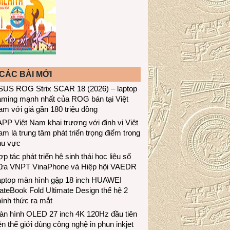
CÁC BÀI MỚI
SUS ROG Strix SCAR 18 (2026) – laptop
aming mạnh nhất của ROG bán tại Việt
m với giá gần 180 triệu đồng
PP Việt Nam khai trương với định vị Việt
m là trung tâm phát triển trọng điểm trong
hu vực
p tác phát triển hệ sinh thái học liệu số
iữa VNPT VinaPhone và Hiệp hội VAEDR
aptop màn hình gập 18 inch HUAWEI
teBook Fold Ultimate Design thế hệ 2
ính thức ra mắt
àn hình OLED 27 inch 4K 120Hz đầu tiên
ên thế giới dùng công nghệ in phun inkjet