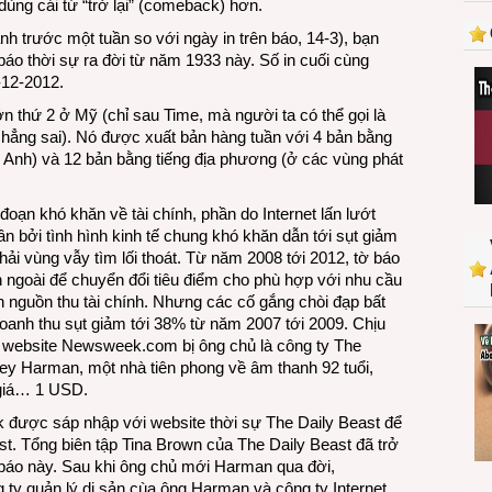
dùng cái từ “trở lại” (comeback) hơn.
lại
kệ
nh trước một tuần so với ngày in trên báo, 14-3), bạn
báo
 báo thời sự ra đời từ năm 1933 này. Số in cuối cùng
-12-2012.
n thứ 2 ở Mỹ (chỉ sau Time, mà người ta có thể gọi là
 chẳng sai). Nó được xuất bản hàng tuần với 4 bản bằng
 Anh) và 12 bản bằng tiếng địa phương (ở các vùng phát
 đoạn khó khăn về tài chính, phần do Internet lấn lướt
n bởi tình hình kinh tế chung khó khăn dẫn tới sụt giảm
i vùng vẫy tìm lối thoát. Từ năm 2008 tới 2012, tờ báo
ên ngoài để chuyển đổi tiêu điểm cho phù hợp với nhu cầu
ện nguồn thu tài chính. Nhưng các cố gắng chòi đạp bất
 doanh thu sụt giảm tới 38% từ năm 2007 tới 2009. Chịu
à website Newsweek.com bị ông chủ là công ty The
y Harman, một nhà tiên phong về âm thanh 92 tuổi,
 giá… 1 USD.
 được sáp nhập với website thời sự The Daily Beast để
. Tổng biên tập Tina Brown của The Daily Beast đã trở
 báo này. Sau khi ông chủ mới Harman qua đời,
ty quản lý di sản cùa ông Harman và công ty Internet