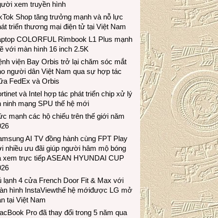
gười xem truyền hình
ikTok Shop tăng trưởng mạnh và nỗ lực
át triển thương mại điện tử tại Việt Nam
aptop COLORFUL Rimbook L1 Plus mạnh
 với màn hình 16 inch 2.5K
nh viện Bay Orbis trở lại chăm sóc mắt
ho người dân Việt Nam qua sự hợp tác
iữa FedEx và Orbis
rtinet và Intel hợp tác phát triển chip xử lý
n ninh mạng SPU thế hệ mới
c mạnh các hộ chiếu trên thế giới năm
026
amsung AI TV đồng hành cùng FPT Play
i nhiều ưu đãi giúp người hâm mộ bóng
á xem trực tiếp ASEAN HYUNDAI CUP
026
 lạnh 4 cửa French Door Fit & Max với
àn hình InstaViewthế hệ mớiđược LG mở
n tại Việt Nam
acBook Pro đã thay đổi trong 5 năm qua