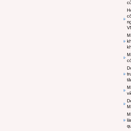
c
Hợ
cô
n
V
M
k
kh
M
có
Do
tr
tă
M
v
De
M
Mi
l
q