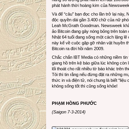
phát hành thời hoàng kim của Newsweek lê
Và để “câu” bạn đọc cho lần trở lại này,
độc quyền dài gần 3.400 chữ của nữ phón
Leah McGrath Goodman. Newsweek khẳng
ảo Bitcoin đang gây nóng bỏng trên toà
Nhật 64 tuổi đang sống một cách lặng lẽ 
này kể về cuộc gặp gỡ nhân vật huyền tho
Bitcoin ra đời hồi năm 2009.
Chắc chắn IBT Media có những niềm tin 
giang hồ trên kệ báo giữa lúc không còn 
lối thoát cho rất nhiều tờ báo khác trên 
Tôi thì tin rằng nếu đừng đặt ra những m
thức in và điện tử, nói chung là biết “
không sống tốt thì cũng sống khỏe!
PHẠM HỒNG PHƯỚC
(Saigon 7-3-2014)