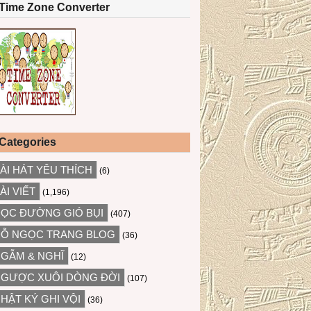
Time Zone Converter
Categories
ÀI HÁT YÊU THÍCH
(6)
ÀI VIẾT
(1,196)
ỌC ĐƯỜNG GIÓ BỤI
(407)
Ỗ NGỌC TRANG BLOG
(36)
GẪM & NGHĨ
(12)
GƯỢC XUÔI DÒNG ĐỜI
(107)
HẬT KÝ GHI VỘI
(36)