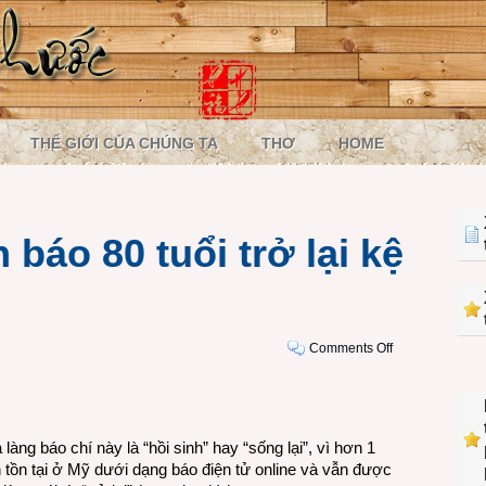
THẾ GIỚI CỦA CHÚNG TA
THƠ
HOME
báo 80 tuổi trở lại kệ
on
Comments Off
Newsweek,
tuần
báo
80
ng báo chí này là “hồi sinh” hay “sống lại”, vì hơn 1
tuổi
tồn tại ở Mỹ dưới dạng báo điện tử online và vẫn được
trở