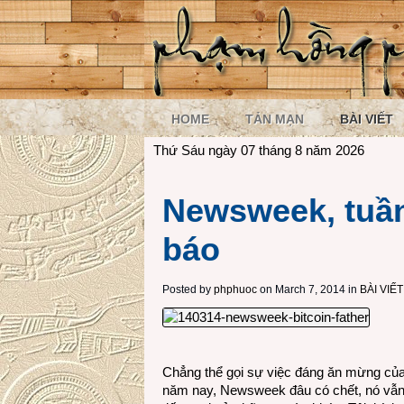
HOME
TẢN MẠN
BÀI VIẾT
Thứ Sáu ngày 07 tháng 8 năm 2026
Newsweek, tuần 
báo
Posted by
phphuoc
on March 7, 2014 in
BÀI VIẾT
Chẳng thể gọi sự việc đáng ăn mừng của là
năm nay, Newsweek đâu có chết, nó vẫn 