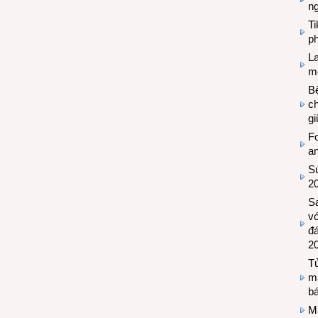
n
T
ph
L
mẽ
Bệ
c
g
Fo
a
Sứ
2
S
vớ
đ
2
Tủ
m
bá
M