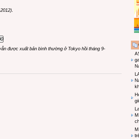
-2012).
vẫn được xuất bản bình thường ở Tokyo hồi tháng 9-
A
g
Na
LA
Na
k
Hợ
g
L
Ma
ch
M
tr