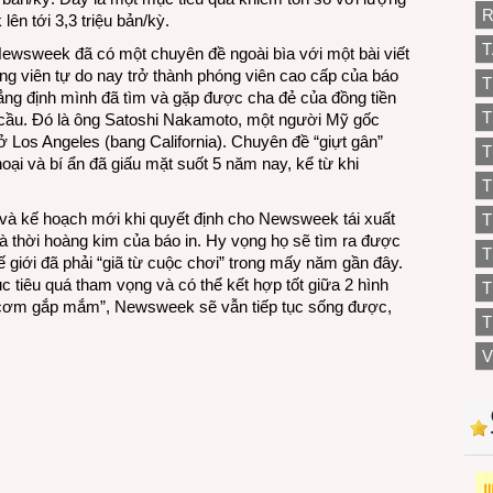
R
n tới 3,3 triệu bản/kỳ.
T
 Newsweek đã có một chuyên đề ngoài bìa với một bài viết
g viên tự do nay trở thành phóng viên cao cấp của báo
T
 định mình đã tìm và gặp được cha đẻ của đồng tiền
T
n cầu. Đó là ông Satoshi Nakamoto, một người Mỹ gốc
ở Los Angeles (bang California). Chuyên đề “giựt gân”
T
ại và bí ẩn đã giấu mặt suốt 5 năm nay, kể từ khi
T
và kế hoạch mới khi quyết định cho Newsweek tái xuất
T
là thời hoàng kim của báo in. Hy vọng họ sẽ tìm ra được
thế giới đã phải “giã từ cuộc chơi” trong mấy năm gần đây.
ục tiêu quá tham vọng và có thể kết hợp tốt giữa 2 hình
T
liệu cơm gắp mắm”, Newsweek sẽ vẫn tiếp tục sống được,
T
V