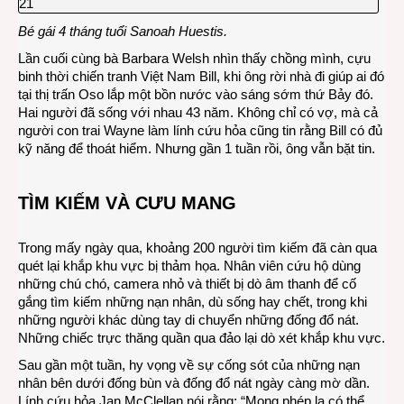
Bé gái 4 tháng tuổi Sanoah Huestis.
Lần cuối cùng bà Barbara Welsh nhìn thấy chồng mình, cựu
binh thời chiến tranh Việt Nam Bill, khi ông rời nhà đi giúp ai đó
tại thị trấn Oso lắp một bồn nước vào sáng sớm thứ Bảy đó.
Hai người đã sống với nhau 43 năm. Không chỉ có vợ, mà cả
người con trai Wayne làm lính cứu hỏa cũng tin rằng Bill có đủ
kỹ năng để thoát hiểm. Nhưng gần 1 tuần rồi, ông vẫn bặt tin.
TÌM KIẾM VÀ CƯU MANG
Trong mấy ngày qua, khoảng 200 người tìm kiếm đã càn qua
quét lại khắp khu vực bị thảm họa. Nhân viên cứu hộ dùng
những chú chó, camera nhỏ và thiết bị dò âm thanh để cố
gắng tìm kiếm những nạn nhân, dù sống hay chết, trong khi
những người khác dùng tay di chuyển những đống đổ nát.
Những chiếc trực thăng quần qua đảo lại dò xét khắp khu vực.
Sau gần một tuần, hy vọng về sự cống sót của những nạn
nhân bên dưới đống bùn và đống đổ nát ngày càng mờ dần.
Lính cứu hỏa Jan McClellan nói rằng: “Mong phép lạ có thể