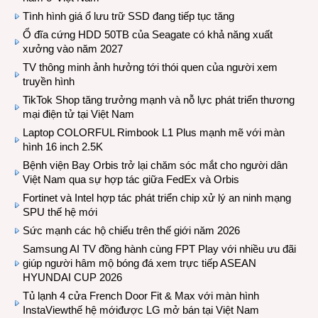
Tình hình giá ổ lưu trữ SSD đang tiếp tục tăng
Ổ đĩa cứng HDD 50TB của Seagate có khả năng xuất
xưởng vào năm 2027
TV thông minh ảnh hưởng tới thói quen của người xem
truyền hình
TikTok Shop tăng trưởng mạnh và nỗ lực phát triển thương
mại điện tử tại Việt Nam
Laptop COLORFUL Rimbook L1 Plus mạnh mẽ với màn
hình 16 inch 2.5K
Bệnh viện Bay Orbis trở lại chăm sóc mắt cho người dân
Việt Nam qua sự hợp tác giữa FedEx và Orbis
Fortinet và Intel hợp tác phát triển chip xử lý an ninh mạng
SPU thế hệ mới
Sức mạnh các hộ chiếu trên thế giới năm 2026
Samsung AI TV đồng hành cùng FPT Play với nhiều ưu đãi
giúp người hâm mộ bóng đá xem trực tiếp ASEAN
HYUNDAI CUP 2026
Tủ lạnh 4 cửa French Door Fit & Max với màn hình
InstaViewthế hệ mớiđược LG mở bán tại Việt Nam