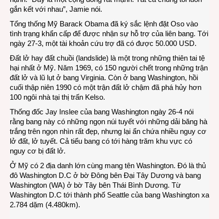
gắn kết với nhau”, Jamie nói.
Tổng thống Mỹ Barack Obama đã ký sắc lệnh đặt Oso vào
tình trạng khẩn cấp để được nhận sự hỗ trợ của liên bang. Tới
ngày 27-3, một tài khoản cứu trợ đã có được 50.000 USD.
Đất lở hay đất chuồi (landslide) là một trong những thiên tai tệ
hại nhất ở Mỹ. Năm 1969, có 150 người chết trong những trận
đất lở và lũ lụt ở bang Virginia. Còn ở bang Washington, hồi
cuối thập niên 1990 có một trận đất lở chậm đã phá hủy hơn
100 ngôi nhà tại thị trấn Kelso.
Thống đốc Jay Inslee của bang Washington ngày 26-4 nói
rằng bang này có những ngọn núi tuyết với những dải băng hà
trắng trên ngọn nhìn rất đẹp, nhưng lại ẩn chứa nhiều nguy cơ
lở đất, lở tuyết. Cả tiểu bang có tới hàng trăm khu vực có
nguy cơ bị đất lở.
Ở Mỹ có 2 địa danh lớn cùng mang tên Washington. Đó là thủ
đô Washington D.C ở bờ Đông bên Đại Tây Dương và bang
Washington (WA) ở bờ Tây bên Thái Bình Dương. Từ
Washington D.C tới thành phố Seattle của bang Washington xa
2.784 dặm (4.480km).