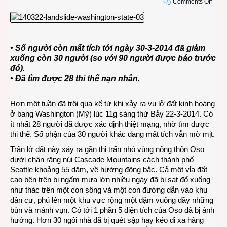
on
Comments Off
Buổi
sáng
thứ
Bảy
• Số người còn mất tích tới ngày 30-3-2014 đã giảm
tai
xuống còn 30 người (so với 90 người được báo trước
ương
đó).
ở
• Đã tìm được 28 thi thể nạn nhân.
bang
Wash
Hơn một tuần đã trôi qua kể từ khi xảy ra vụ lở đất kinh hoàng
ở bang Washington (Mỹ) lúc 11g sáng thứ Bảy 22-3-2014. Có
ít nhất 28 người đã được xác định thiệt mạng, nhờ tìm được
thi thể. Số phận của 30 người khác đang mất tích vẫn mờ mịt.
Trận lở đất này xảy ra gần thị trấn nhỏ vùng nông thôn Oso
dưới chân rặng núi Cascade Mountains cách thành phố
Seattle khoảng 55 dặm, về hướng đông bắc. Cả một vỉa đất
cao bên trên bị ngấm mưa lớn nhiều ngày đã bị sạt đổ xuống
như thác trên một con sông và một con đường dẫn vào khu
dân cư, phủ lên một khu vực rộng một dặm vuông đầy những
bùn và mảnh vụn. Có tới 1 phần 5 diện tích của Oso đã bị ảnh
hưởng. Hơn 30 ngôi nhà đã bị quét sập hay kéo đi xa hàng