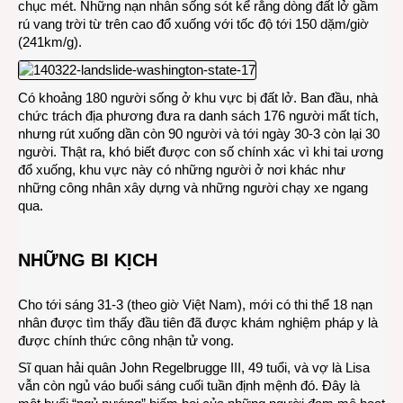
chục mét. Những nạn nhân sống sót kể rằng dòng đất lở gầm
rú vang trời từ trên cao đổ xuống với tốc độ tới 150 dặm/giờ
(241km/g).
Có khoảng 180 người sống ở khu vực bị đất lở. Ban đầu, nhà
chức trách địa phương đưa ra danh sách 176 người mất tích,
nhưng rút xuống dần còn 90 người và tới ngày 30-3 còn lại 30
người. Thật ra, khó biết được con số chính xác vì khi tai ương
đổ xuống, khu vực này có những người ở nơi khác như
những công nhân xây dựng và những người chạy xe ngang
qua.
NHỮNG BI KỊCH
Cho tới sáng 31-3 (theo giờ Việt Nam), mới có thi thể 18 nạn
nhân được tìm thấy đầu tiên đã được khám nghiệm pháp y là
được chính thức công nhận tử vong.
Sĩ quan hải quân John Regelbrugge III, 49 tuổi, và vợ là Lisa
vẫn còn ngủ váo buổi sáng cuối tuần định mệnh đó. Đây là