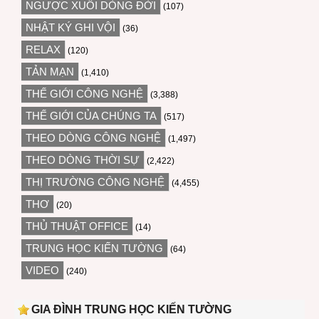
NGƯỢC XUÔI DÒNG ĐỜI
(107)
NHẬT KÝ GHI VỘI
(36)
RELAX
(120)
TẢN MẠN
(1,410)
THẾ GIỚI CÔNG NGHỆ
(3,388)
THẾ GIỚI CỦA CHÚNG TA
(517)
THEO DÒNG CÔNG NGHỆ
(1,497)
THEO DÒNG THỜI SỰ
(2,422)
THỊ TRƯỜNG CÔNG NGHỆ
(4,455)
THƠ
(20)
THỦ THUẬT OFFICE
(14)
TRUNG HỌC KIẾN TƯỜNG
(64)
VIDEO
(240)
GIA ĐÌNH TRUNG HỌC KIẾN TƯỜNG