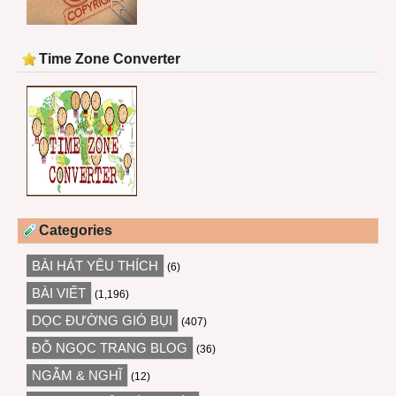
Time Zone Converter
Categories
BÀI HÁT YÊU THÍCH
(6)
BÀI VIẾT
(1,196)
DỌC ĐƯỜNG GIÓ BỤI
(407)
ĐỖ NGỌC TRANG BLOG
(36)
NGẪM & NGHĨ
(12)