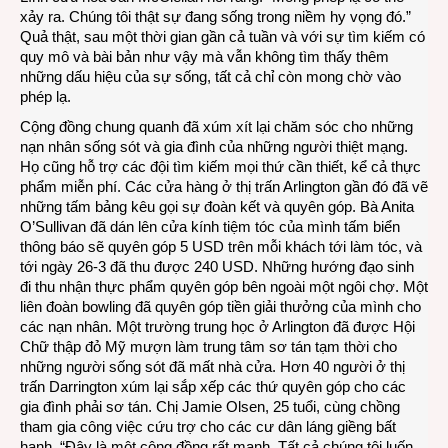
xảy ra. Chúng tôi thật sự đang sống trong niềm hy vọng đó.”
Quả thật, sau một thời gian gần cả tuần và với sự tìm kiếm có
quy mô và bài bản như vậy mà vẫn không tìm thấy thêm
những dấu hiệu của sự sống, tất cả chỉ còn mong chờ vào
phép lạ.
Cộng đồng chung quanh đã xúm xít lại chăm sóc cho những
nạn nhân sống sót và gia đình của những người thiệt mạng.
Họ cũng hỗ trợ các đội tìm kiếm mọi thứ cần thiết, kể cả thực
phẩm miễn phí. Các cửa hàng ở thị trấn Arlington gần đó đã vẽ
những tấm bảng kêu gọi sự đoàn kết và quyên góp. Bà Anita
O’Sullivan đã dán lên cửa kính tiệm tóc của mình tấm biển
thông báo sẽ quyên góp 5 USD trên mỗi khách tới làm tóc, và
tới ngày 26-3 đã thu được 240 USD. Những hướng đạo sinh
đi thu nhận thực phẩm quyên góp bên ngoài một ngôi chợ. Một
liên đoàn bowling đã quyên góp tiền giải thưởng của mình cho
các nạn nhân. Một trường trung học ở Arlington đã được Hội
Chữ thập đỏ Mỹ mượn làm trung tâm sơ tán tạm thời cho
những người sống sót đã mất nhà cửa. Hơn 40 người ở thị
trấn Darrington xúm lại sắp xếp các thứ quyên góp cho các
gia đình phải sơ tán. Chị Jamie Olsen, 25 tuổi, cùng chồng
tham gia công việc cứu trợ cho các cư dân láng giềng bất
hạnh. “Đây là một cộng đồng rất mạnh. Tất cả chúng tôi luốn