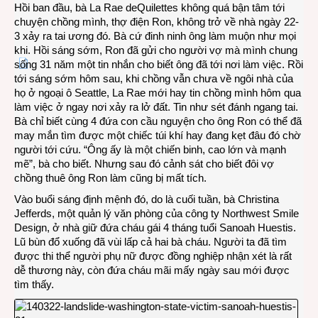
Hồi ban đầu, bà La Rae deQuilettes không quá bận tâm tới
chuyện chồng mình, thợ điện Ron, không trở về nhà ngày 22-
3 xảy ra tai ương đó. Bà cứ đinh ninh ông làm muộn như mọi
khi. Hồi sáng sớm, Ron đã gửi cho người vợ mà mình chung
sống 31 năm một tin nhắn cho biết ông đã tới nơi làm việc. Rồi
tới sáng sớm hôm sau, khi chồng vẫn chưa về ngôi nhà của
họ ở ngoại ô Seattle, La Rae mới hay tin chồng mình hôm qua
làm việc ở ngay nơi xảy ra lở đất. Tin như sét đánh ngang tai.
Bà chỉ biết cùng 4 đứa con cầu nguyện cho ông Ron có thể đã
may mắn tìm được một chiếc túi khí hay đang kẹt đâu đó chờ
người tới cứu. “Ông ấy là một chiến binh, cao lớn và mạnh
mẽ”, bà cho biết. Nhưng sau đó cảnh sát cho biết đôi vợ
chồng thuê ông Ron làm cũng bị mất tích.
Vào buổi sáng định mệnh đó, do là cuối tuần, bà Christina
Jefferds, một quản lý văn phòng của công ty Northwest Smile
Design, ở nhà giữ đứa cháu gái 4 tháng tuổi Sanoah Huestis.
Lũ bùn đổ xuống đã vùi lấp cả hai bà cháu. Người ta đã tìm
được thi thể người phụ nữ được đồng nghiệp nhận xét là rất
dễ thương này, còn đứa cháu mãi mấy ngày sau mới được
tìm thấy.