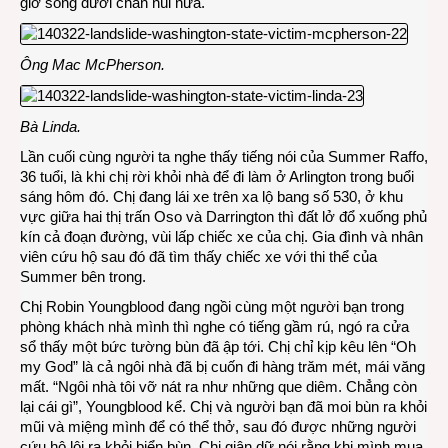
giờ sống dưới chân núi nữa.
Ông Mac McPherson.
Bà Linda.
Lần cuối cùng người ta nghe thấy tiếng nói của Summer Raffo,
36 tuổi, là khi chị rời khỏi nhà để đi làm ở Arlington trong buổi
sáng hôm đó. Chị đang lái xe trên xa lộ bang số 530, ở khu
vực giữa hai thị trấn Oso và Darrington thì đất lở đổ xuống phủ
kín cả đoạn đường, vùi lấp chiếc xe của chị. Gia đình và nhân
viên cứu hộ sau đó đã tìm thấy chiếc xe với thi thể của
Summer bên trong.
Chị Robin Youngblood đang ngồi cùng một người bạn trong
phòng khách nhà mình thì nghe có tiếng gầm rú, ngó ra cửa
sổ thấy một bức tường bùn đã ập tới. Chị chỉ kịp kêu lên “Oh
my God” là cả ngôi nhà đã bị cuốn đi hàng trăm mét, mái văng
mất. “Ngôi nhà tôi vỡ nát ra như những que diêm. Chẳng còn
lại cái gì”, Youngblood kể. Chị và người bạn đã moi bùn ra khỏi
mũi và miệng mình để có thể thở, sau đó được những người
cứu hộ lôi ra khỏi biển bùn. Chị giận dữ nói rằng khi mình mua