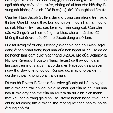
ngôi nhà này mấy năm trước, chẳng có ai báo cho biết đây là
vùng đất không ổn định. “Đó là một tội ác”, Youngblood ấm ức.
Cậu bé 4 tuổi Jacob Spillers đang ở trong căn phòng trên lầu ở
thị trấn Ose khi dòng thác bùn đổ tới biến ngôi nhà thành đống
đổ nát. Nhờ ở trên lầu, cậu bé may mắn sống sót. Còn cha
cậu và 3 người anh em cùng mẹ khác cha ở nhà dưới đã
không thoát được. Lúc đó, mẹ Jacob đang ở sở làm.
Lúc tai ương đổ xuống, Delaney Webb và hôn phu Alan Bejvl
đang ở bên nhau trong ngôi nhà của bên ngoại mình. Họ đã có
kế hoạch làm đám cưới vào tháng 8-2014. Mẹ của Delaney là
Nichole Rivera ở Houston (bang Texas) đã thấy con gái mình
lần cuối trên một status mà cô đưa lên Facebook sáng sớm
ngày thứ Bảy chết chóc đó. Rồi sau đó, mặc cho bà kiên trì
gọi điện thoại, không có ai trả lời nữa.
Dì của bà Rivera là Debbie Satterlee giờ đây đã hết hy vọng
tìm được anh trai, chị dâu và đứa cháu gái của mình. Khu nhà
này trước đây cha mẹ của bà Rivera đã dự định biến thành
một khu nghĩa trang gia đình. Bà Rivera nghẹn ngào: “Nếu như
chúng tôi không tìm được thi thể một người thân nào thì họ đã
ở đúng chỗ rồi.”