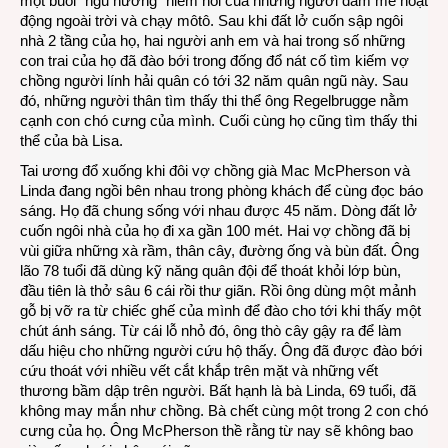
một buổi “ngủ nướng” hiếm hoi của những người đam mê hoạt
động ngoài trời và chạy môtô. Sau khi đất lở cuốn sập ngôi
nhà 2 tầng của họ, hai người anh em và hai trong số những
con trai của họ đã đào bới trong đống đổ nát cố tìm kiếm vợ
chồng người lính hải quân có tới 32 năm quân ngũ này. Sau
đó, những người thân tìm thấy thi thể ông Regelbrugge nằm
cạnh con chó cưng của mình. Cuối cùng họ cũng tìm thấy thi
thể của bà Lisa.
Tai ương đổ xuống khi đôi vợ chồng già Mac McPherson và
Linda đang ngồi bên nhau trong phòng khách để cùng đọc báo
sáng. Họ đã chung sống với nhau được 45 năm. Dòng đất lở
cuốn ngôi nhà của họ đi xa gần 100 mét. Hai vợ chồng đã bị
vùi giữa những xà rầm, thân cây, đường ống và bùn đất. Ông
lão 78 tuổi đã dùng kỹ năng quân đội để thoát khỏi lớp bùn,
đầu tiên là thở sâu 6 cái rồi thư giãn. Rồi ông dùng một mảnh
gỗ bị vỡ ra từ chiếc ghế của mình để đào cho tới khi thấy một
chút ánh sáng. Từ cái lỗ nhỏ đó, ông thò cây gậy ra để làm
dấu hiệu cho những người cứu hộ thấy. Ông đã được đào bới
cứu thoát với nhiều vết cắt khắp trên mặt và những vết
thương bầm dập trên người. Bất hạnh là bà Linda, 69 tuổi, đã
không may mắn như chồng. Bà chết cùng một trong 2 con chó
cưng của họ. Ông McPherson thề rằng từ nay sẽ không bao