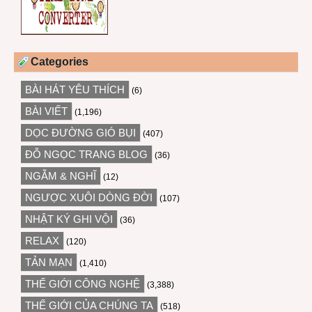
Categories
BÀI HÁT YÊU THÍCH
(6)
BÀI VIẾT
(1,196)
DỌC ĐƯỜNG GIÓ BỤI
(407)
ĐỖ NGỌC TRANG BLOG
(36)
NGẪM & NGHĨ
(12)
NGƯỢC XUÔI DÒNG ĐỜI
(107)
NHẬT KÝ GHI VỘI
(36)
RELAX
(120)
TẢN MẠN
(1,410)
THẾ GIỚI CÔNG NGHỆ
(3,388)
THẾ GIỚI CỦA CHÚNG TA
(518)