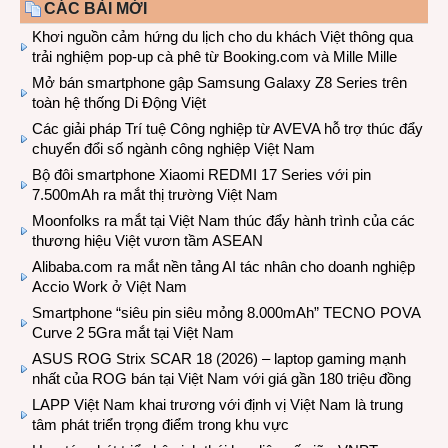
CÁC BÀI MỚI
Khơi nguồn cảm hứng du lịch cho du khách Việt thông qua
trải nghiệm pop-up cà phê từ Booking.com và Mille Mille
Mở bán smartphone gập Samsung Galaxy Z8 Series trên
toàn hệ thống Di Động Việt
Các giải pháp Trí tuệ Công nghiệp từ AVEVA hỗ trợ thúc đẩy
chuyển đổi số ngành công nghiệp Việt Nam
Bộ đôi smartphone Xiaomi REDMI 17 Series với pin
7.500mAh ra mắt thị trường Việt Nam
Moonfolks ra mắt tại Việt Nam thúc đẩy hành trình của các
thương hiệu Việt vươn tầm ASEAN
Alibaba.com ra mắt nền tảng AI tác nhân cho doanh nghiệp
Accio Work ở Việt Nam
Smartphone “siêu pin siêu mỏng 8.000mAh” TECNO POVA
Curve 2 5Gra mắt tại Việt Nam
ASUS ROG Strix SCAR 18 (2026) – laptop gaming mạnh
nhất của ROG bán tại Việt Nam với giá gần 180 triệu đồng
LAPP Việt Nam khai trương với định vị Việt Nam là trung
tâm phát triển trọng điểm trong khu vực