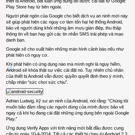
dùng
thiết bị Android, bất luận ứng dụng đó được cài đặt từ Google
Andro
Play Store hay từ bên ngoài.
Người phát ngôn của Google cho biết dịch vụ an ninh mới này
sẽ giúp phát hiện các nguy cơ làm tổn hại hệ thống Android,
bảo vệ người dùng khỏi những âm mưu gián điệp, thu thập
thông tin về bạn hay gửi các tin nhắn SMS trái phép và mạo
danh bạn.
Google sẽ cho xuất hiện những màn hình cảnh báo nếu như
phát hiện có nguy cơ.
Khi phát hiện có ứng dụng nào mà mình nghi là nguy hiểm,
Android sẽ khóa thật sự việc cài đặt nó. Tuy nhiên chủ nhân
của thiết bị Android vẫn được quyền quyết định theo ý mình,
chấp nhận “sức chơi sức chịu”.
Adrian Ludwig, kỹ sư an ninh của Android, nói rằng: “Chúng tôi
muốn bảo đảm rằng các người dùng của mình được bảo vệ
ngay cả khi họ đang cài đặt những ứng dụng bên ngoài Google
Play.”
Ứng dụng Verify Apps với tính năng mới bắt đầu được cung
cấp từ ngày 10-4-2014. Tất cả các thiết bị chạy từ Android 2.3