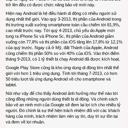
trở lên đều có được chức năng bảo vệ mới này.
Hiện nay Android là hệ điều hành di động có nhiều người sử
dụng nhất thế giới. Vào quý 3-2013, thị phần của Android trong
thị trường xuất xưởng smartphone toàn cầu chiếm tới 81,9%,
cao nhất trước nay. Tới quý 4-2013, chủ yếu do Apple mới
tung ra iPhone 5s và iPhone 5c, thị phần của Android giảm
xuống còn 77,8% và thị phần của iOS tăng lên 17,8% từ 12,1%
của quý trước. Ngay cả ở Mỹ, đất Thánh của Apple, Android
cũng chiếm thị phần 50% so với 40% của iOS. Vào thời điểm
tháng 9-2013, có 1 tỷ thiết bị chạy Android đã được kích hoạt.
Google Play Store cũng là kho ứng dụng di động lớn nhất thế
giới với hơn 1 triệu ứng dụng. Tính tới tháng 7-2013, có hơn
50 triệu lượt tải ứng dụng Android về cho smartphone và
tablet.
Nói như vậy để cho thấy Android ảnh hưởng như thế nào tới
cộng đồng những người dùng thiết bị di động. Và chính sách
bảo vệ an ninh mới của Google sẽ đem lại lợi ích cho nhiều tỷ
người. Đó chính là sự thể hiện trách nhiệm đối với các khách
hàng của mình, trách nhiệm làm nên uy tín, duy trì sự tồn tại
và đem về lợi nhuận.