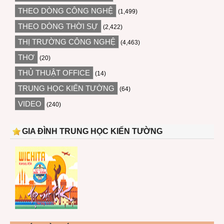
THEO DÒNG CÔNG NGHỆ
(1,499)
THEO DÒNG THỜI SỰ
(2,422)
THỊ TRƯỜNG CÔNG NGHỆ
(4,463)
THƠ
(20)
THỦ THUẬT OFFICE
(14)
TRUNG HỌC KIẾN TƯỜNG
(64)
VIDEO
(240)
GIA ĐÌNH TRUNG HỌC KIẾN TƯỜNG