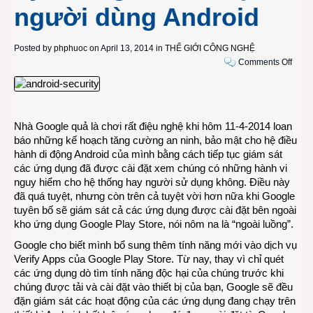
người dùng Android
Posted by
phphuoc
on April 13, 2014 in
THẾ GIỚI CÔNG NGHỆ
on
Comments Off
Khi
Vươn
quốc
Goog
Nhà Google quả là chơi rất điệu nghệ khi hôm 11-4-2014 loan
ra
báo những kế hoạch tăng cường an ninh, bảo mật cho hệ điều
tay
hành di động Android của mình bằng cách tiếp tục giám sát
Thạc
các ứng dụng đã được cài đặt xem chúng có những hành vi
Sanh
nguy hiểm cho hệ thống hay người sử dụng không. Điều này
chém
đã quá tuyệt, nhưng còn trên cả tuyệt vời hơn nữa khi Google
chằn,
tuyên bố sẽ giám sát cả các ứng dụng được cài đặt bên ngoài
triệt
kho ứng dụng Google Play Store, nói nôm na là “ngoài luồng”.
Lý
Thôn
Google cho biết mình bổ sung thêm tính năng mới vào dịch vụ
để
Verify Apps của Google Play Store. Từ nay, thay vì chỉ quét
bảo
các ứng dụng dò tìm tính năng độc hại của chúng trước khi
vệ
chúng được tải và cài đặt vào thiết bị của bạn, Google sẽ đều
ngườ
đặn giám sát các hoạt động của các ứng dụng đang chạy trên