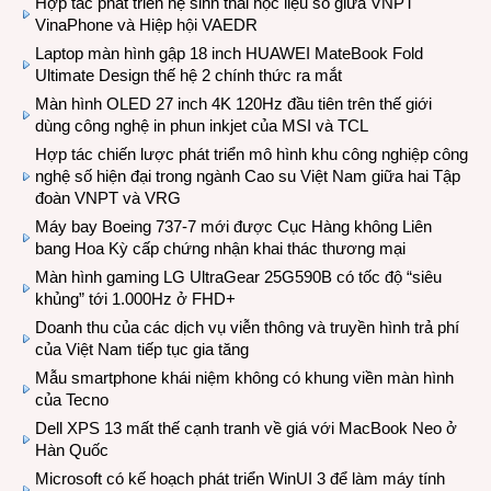
Hợp tác phát triển hệ sinh thái học liệu số giữa VNPT
VinaPhone và Hiệp hội VAEDR
Laptop màn hình gập 18 inch HUAWEI MateBook Fold
Ultimate Design thế hệ 2 chính thức ra mắt
Màn hình OLED 27 inch 4K 120Hz đầu tiên trên thế giới
dùng công nghệ in phun inkjet của MSI và TCL
Hợp tác chiến lược phát triển mô hình khu công nghiệp công
nghệ số hiện đại trong ngành Cao su Việt Nam giữa hai Tập
đoàn VNPT và VRG
Máy bay Boeing 737-7 mới được Cục Hàng không Liên
bang Hoa Kỳ cấp chứng nhận khai thác thương mại
Màn hình gaming LG UltraGear 25G590B có tốc độ “siêu
khủng” tới 1.000Hz ở FHD+
Doanh thu của các dịch vụ viễn thông và truyền hình trả phí
của Việt Nam tiếp tục gia tăng
Mẫu smartphone khái niệm không có khung viền màn hình
của Tecno
Dell XPS 13 mất thế cạnh tranh về giá với MacBook Neo ở
Hàn Quốc
Microsoft có kế hoạch phát triển WinUI 3 để làm máy tính