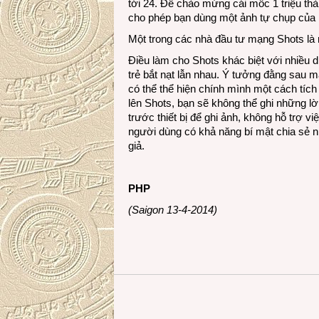
tới 24. Để chào mừng cái mốc 1 triệu th
cho phép bạn dùng một ảnh tự chụp của m
Một trong các nhà đầu tư mạng Shots là mộ
Điều làm cho Shots khác biệt với nhiều d
trẻ bắt nạt lẫn nhau. Ý tưởng đằng sau m
có thể thể hiện chính mình một cách tích
lên Shots, bạn sẽ không thể ghi những 
trước thiết bị để ghi ảnh, không hỗ trợ v
người dùng có khả năng bí mật chia sẻ 
giả.
PHP
(Saigon 13-4-2014)