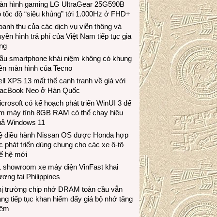
àn hình gaming LG UltraGear 25G590B
 tốc độ “siêu khủng” tới 1.000Hz ở FHD+
anh thu của các dịch vụ viễn thông và
uyền hình trả phí của Việt Nam tiếp tục gia
ng
ẫu smartphone khái niệm không có khung
iền màn hình của Tecno
ll XPS 13 mất thế cạnh tranh về giá với
acBook Neo ở Hàn Quốc
crosoft có kế hoạch phát triển WinUI 3 để
àm máy tính 8GB RAM có thể chạy hiệu
uả Windows 11
ệ điều hành Nissan OS được Honda hợp
c phát triển dùng chung cho các xe ô-tô
ế hệ mới
1 showroom xe máy điện VinFast khai
ương tại Philippines
hị trường chip nhớ DRAM toàn cầu vẫn
ng tiếp tục khan hiếm đẩy giá bộ nhớ tăng
hêm