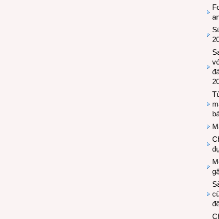
Fo
a
Sứ
2
S
vớ
đ
2
Tủ
m
bá
M
Ch
đự
Mộ
g
S
cù
đế
C