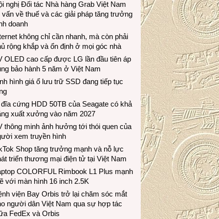
i nghị Đối tác Nhà hàng Grab Việt Nam
 vấn về thuế và các giải pháp tăng trưởng
inh doanh
ternet không chỉ cần nhanh, mà còn phải
ủ rộng khắp và ổn định ở mọi góc nhà
V OLED cao cấp được LG lần đầu tiên áp
ụng bảo hành 5 năm ở Việt Nam
nh hình giá ổ lưu trữ SSD đang tiếp tục
ng
 đĩa cứng HDD 50TB của Seagate có khả
ăng xuất xưởng vào năm 2027
 thông minh ảnh hưởng tới thói quen của
gười xem truyền hình
ikTok Shop tăng trưởng mạnh và nỗ lực
át triển thương mại điện tử tại Việt Nam
aptop COLORFUL Rimbook L1 Plus mạnh
 với màn hình 16 inch 2.5K
nh viện Bay Orbis trở lại chăm sóc mắt
ho người dân Việt Nam qua sự hợp tác
iữa FedEx và Orbis