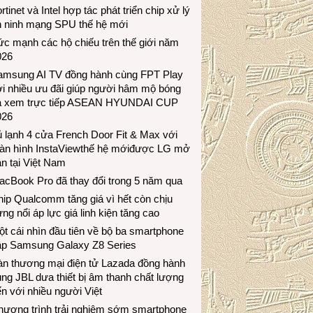
rtinet và Intel hợp tác phát triển chip xử lý
n ninh mạng SPU thế hệ mới
c mạnh các hộ chiếu trên thế giới năm
026
amsung AI TV đồng hành cùng FPT Play
i nhiều ưu đãi giúp người hâm mộ bóng
á xem trực tiếp ASEAN HYUNDAI CUP
026
 lạnh 4 cửa French Door Fit & Max với
àn hình InstaViewthế hệ mớiđược LG mở
n tại Việt Nam
acBook Pro đã thay đổi trong 5 năm qua
ip Qualcomm tăng giá vì hết còn chịu
ng nổi áp lực giá linh kiện tăng cao
t cái nhìn đầu tiên về bộ ba smartphone
ập Samsung Galaxy Z8 Series
àn thương mại điện tử Lazada đồng hành
ng JBL dưa thiết bị âm thanh chất lượng
n với nhiều người Việt
hương trình trải nghiệm sớm smartphone