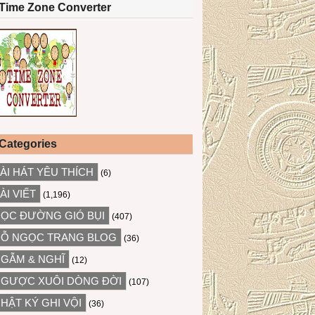
Time Zone Converter
Categories
ÀI HÁT YÊU THÍCH
(6)
ÀI VIẾT
(1,196)
ỌC ĐƯỜNG GIÓ BỤI
(407)
Ỗ NGỌC TRANG BLOG
(36)
GẪM & NGHĨ
(12)
GƯỢC XUÔI DÒNG ĐỜI
(107)
HẬT KÝ GHI VỘI
(36)