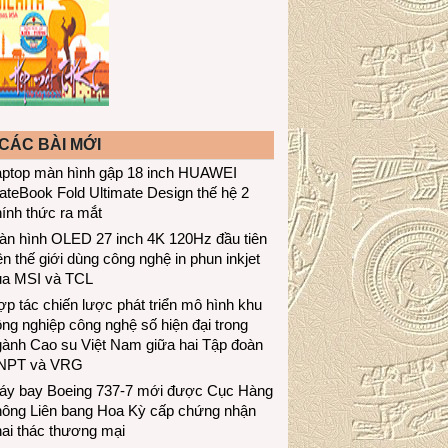
CÁC BÀI MỚI
aptop màn hình gập 18 inch HUAWEI
teBook Fold Ultimate Design thế hệ 2
ính thức ra mắt
àn hình OLED 27 inch 4K 120Hz đầu tiên
ên thế giới dùng công nghệ in phun inkjet
ủa MSI và TCL
p tác chiến lược phát triển mô hình khu
ng nghiệp công nghệ số hiện đại trong
gành Cao su Việt Nam giữa hai Tập đoàn
NPT và VRG
áy bay Boeing 737-7 mới được Cục Hàng
hông Liên bang Hoa Kỳ cấp chứng nhận
ai thác thương mại