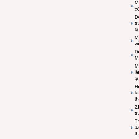
M
có
Do
tr
tă
M
v
De
M
Mi
l
q
H
tá
th
2
tr
T
đa
t