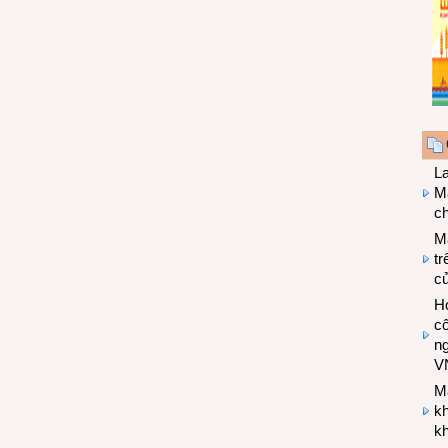
L
Ma
ch
M
tr
c
Hợ
cô
n
V
M
k
kh