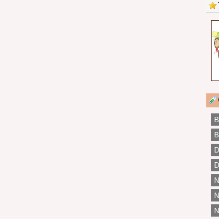
B
B
D
Đ
N
N
N