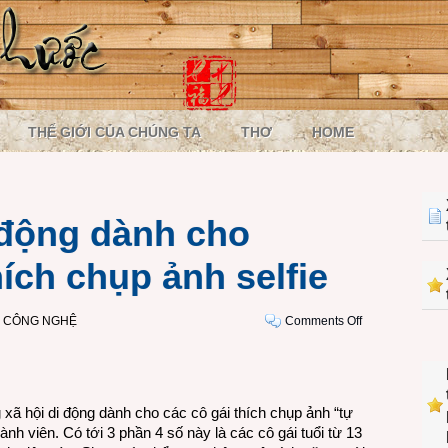
THẾ GIỚI CỦA CHÚNG TA
THƠ
HOME
 động dành cho
ích chụp ảnh selfie
on
I CÔNG NGHỆ
Comments Off
Mạng
xã
hội
di
xã hội di động dành cho các cô gái thích chụp ảnh “tự
động
ành viên. Có tới 3 phần 4 số này là các cô gái tuổi từ 13
dành