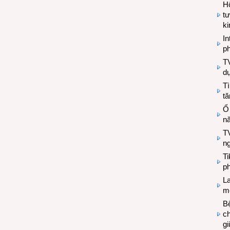
Hộ
tư
k
In
ph
T
d
Tì
tă
Ổ
n
TV
n
T
ph
L
mẽ
Bệ
c
g