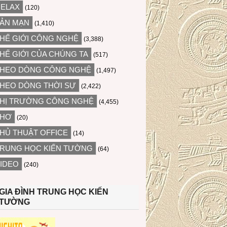
ELAX
(120)
ẢN MẠN
(1,410)
HẾ GIỚI CÔNG NGHỆ
(3,388)
HẾ GIỚI CỦA CHÚNG TA
(517)
HEO DÒNG CÔNG NGHỆ
(1,497)
HEO DÒNG THỜI SỰ
(2,422)
HỊ TRƯỜNG CÔNG NGHỆ
(4,455)
THƠ
(20)
HỦ THUẬT OFFICE
(14)
RUNG HỌC KIẾN TƯỜNG
(64)
IDEO
(240)
GIA ĐÌNH TRUNG HỌC KIẾN
TƯỜNG