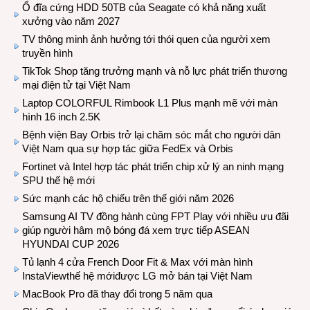
Ổ đĩa cứng HDD 50TB của Seagate có khả năng xuất
xưởng vào năm 2027
TV thông minh ảnh hưởng tới thói quen của người xem
truyền hình
TikTok Shop tăng trưởng mạnh và nỗ lực phát triển thương
mại điện tử tại Việt Nam
Laptop COLORFUL Rimbook L1 Plus mạnh mẽ với màn
hình 16 inch 2.5K
Bệnh viện Bay Orbis trở lại chăm sóc mắt cho người dân
Việt Nam qua sự hợp tác giữa FedEx và Orbis
Fortinet và Intel hợp tác phát triển chip xử lý an ninh mạng
SPU thế hệ mới
Sức mạnh các hộ chiếu trên thế giới năm 2026
Samsung AI TV đồng hành cùng FPT Play với nhiều ưu đãi
giúp người hâm mộ bóng đá xem trực tiếp ASEAN
HYUNDAI CUP 2026
Tủ lạnh 4 cửa French Door Fit & Max với màn hình
InstaViewthế hệ mớiđược LG mở bán tại Việt Nam
MacBook Pro đã thay đổi trong 5 năm qua