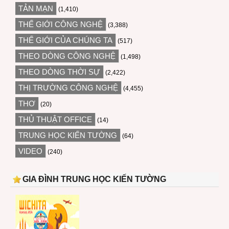
TẢN MẠN
(1,410)
THẾ GIỚI CÔNG NGHỆ
(3,388)
THẾ GIỚI CỦA CHÚNG TA
(517)
THEO DÒNG CÔNG NGHỆ
(1,498)
THEO DÒNG THỜI SỰ
(2,422)
THỊ TRƯỜNG CÔNG NGHỆ
(4,455)
THƠ
(20)
THỦ THUẬT OFFICE
(14)
TRUNG HỌC KIẾN TƯỜNG
(64)
VIDEO
(240)
GIA ĐÌNH TRUNG HỌC KIẾN TƯỜNG