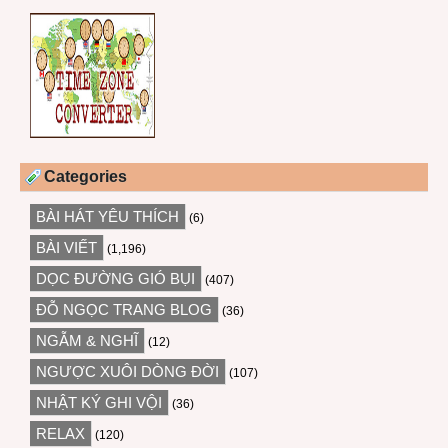
Categories
BÀI HÁT YÊU THÍCH
(6)
BÀI VIẾT
(1,196)
DỌC ĐƯỜNG GIÓ BỤI
(407)
ĐỖ NGỌC TRANG BLOG
(36)
NGẪM & NGHĨ
(12)
NGƯỢC XUÔI DÒNG ĐỜI
(107)
NHẬT KÝ GHI VỘI
(36)
RELAX
(120)