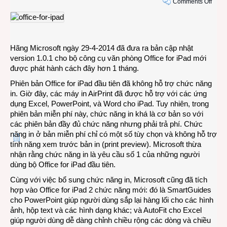
on
Comments Off
Bộ
Office
for
iPad
Hãng Microsoft ngày 29-4-2014 đã đưa ra bản cập nhật
được
version 1.0.1 cho bộ công cụ văn phòng Office for iPad mới
cập
được phát hành cách đây hơn 1 tháng.
nhật
mới
Phiên bản Office for iPad đầu tiên đã không hỗ trợ chức năng
với
in. Giờ đây, các máy in AirPrint đã được hỗ trợ với các ứng
chức
dụng Excel, PowerPoint, và Word cho iPad. Tuy nhiên, trong
năng
phiên bản miễn phí này, chức năng in khá là cơ bản so với
in
các phiên bản đầy đủ chức năng nhưng phải trả phí. Chức
ấn
năng in ở bản miễn phí chỉ có một số tùy chọn và không hỗ trợ
tính năng xem trước bản in (print preview). Microsoft thừa
nhận rằng chức năng in là yêu cầu số 1 của những người
dùng bộ Office for iPad đầu tiên.
Cùng với việc bổ sung chức năng in, Microsoft cũng đã tích
hợp vào Office for iPad 2 chức năng mới: đó là SmartGuides
cho PowerPoint giúp người dùng sắp lại hàng lối cho các hình
ảnh, hộp text và các hình dạng khác; và AutoFit cho Excel
giúp người dùng dễ dàng chỉnh chiều rộng các dòng và chiều