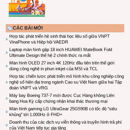
CÁC BÀI MỚI
Hợp tác phát triển hệ sinh thái học liệu số giữa VNPT
VinaPhone và Hiệp hội VAEDR
Laptop màn hình gập 18 inch HUAWEI MateBook Fold
Ultimate Design thế hệ 2 chính thức ra mắt
Màn hình OLED 27 inch 4K 120Hz đầu tiên trên thế giới
dùng công nghệ in phun inkjet của MSI và TCL
Hợp tác chiến lược phát triển mô hình khu công nghiệp công
nghệ số hiện đại trong ngành Cao su Việt Nam giữa hai Tập
đoàn VNPT và VRG
Máy bay Boeing 737-7 mới được Cục Hàng không Liên
bang Hoa Kỳ cấp chứng nhận khai thác thương mại
Màn hình gaming LG UltraGear 25G590B có tốc độ “siêu
khủng” tới 1.000Hz ở FHD+
Doanh thu của các dịch vụ viễn thông và truyền hình trả phí
của Việt Nam tiếp tục gia tăng