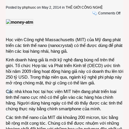
Posted by
phphuoc
on May 2, 2014 in
THẾ GIỚI CÔNG NGHỆ
on
Comments Off
Công
nghệ
mới
phát
Học viện Công nghệ Massachusetts (MIT) của Mỹ đang phát
hiện
triển các tinh thể nano (nanocrystal) có thể được dùng để phát
hàng
hiện các loại hàng nhái, hàng giả.
nhái,
hàng
Kinh doanh hàng giả là một kỹ nghệ đang bùng nổ trên thế
giả
giới. Tổ chức Hợp tác và Phát triển Kinh tế (OECD) ước tính
bằng
hồi năm 2009 rằng hoạt động hàng giả này có doanh thu lên tới
nhữn
250 tỷ USD. Trong thập niên qua, ngành kỹ nghệ phi pháp này
tinh
mở rộng chóng mặt, thứ gì cũng có thể làm giả.
thể
Các nhà khoa học tại học viện MIT hiện đang phát triển loại
tí
tinh thể nano cực nhỏ có thể gắn vào các hàng hóa chính
hon
hãng. Người dùng hàng ngày có thể dò thấy được các tinh thể
chứng thực này bằng chính smartphone của mình.
Các tinh thể nano của MIT dài khoảng 200 micron, tức bằng
bề rộng một cọng tóc. Chúng có thể được nhuộm với những
khoáng chất đất hiếm với những hoa văn polymer độc nhất vô