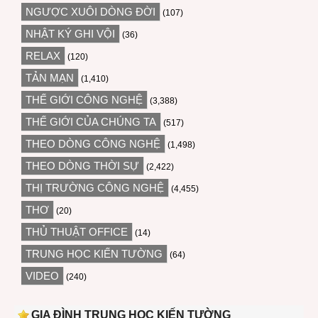
NGƯỢC XUÔI DÒNG ĐỜI
(107)
NHẬT KÝ GHI VỘI
(36)
RELAX
(120)
TẢN MẠN
(1,410)
THẾ GIỚI CÔNG NGHỆ
(3,388)
THẾ GIỚI CỦA CHÚNG TA
(517)
THEO DÒNG CÔNG NGHỆ
(1,498)
THEO DÒNG THỜI SỰ
(2,422)
THỊ TRƯỜNG CÔNG NGHỆ
(4,455)
THƠ
(20)
THỦ THUẬT OFFICE
(14)
TRUNG HỌC KIẾN TƯỜNG
(64)
VIDEO
(240)
GIA ĐÌNH TRUNG HỌC KIẾN TƯỜNG