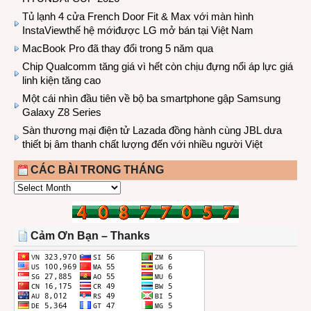
Tủ lạnh 4 cửa French Door Fit & Max với màn hình
InstaViewthế hệ mớiđược LG mở bán tại Việt Nam
MacBook Pro đã thay đổi trong 5 năm qua
Chip Qualcomm tăng giá vì hết còn chịu đựng nổi áp lực giá
linh kiện tăng cao
Một cái nhìn đầu tiên về bộ ba smartphone gập Samsung
Galaxy Z8 Series
Sàn thương mại điện tử Lazada đồng hành cùng JBL dưa
thiết bị âm thanh chất lượng đến với nhiều người Việt
CÁC BÀI TRONG THÁNG
CÁC
BÀI
TRONG
THÁNG
Cảm Ơn Bạn – Thanks