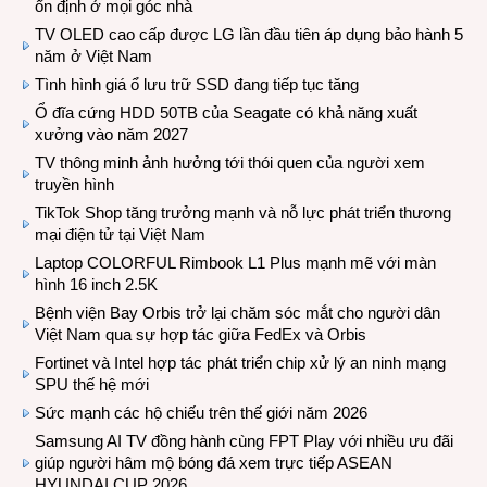
ổn định ở mọi góc nhà
TV OLED cao cấp được LG lần đầu tiên áp dụng bảo hành 5
năm ở Việt Nam
Tình hình giá ổ lưu trữ SSD đang tiếp tục tăng
Ổ đĩa cứng HDD 50TB của Seagate có khả năng xuất
xưởng vào năm 2027
TV thông minh ảnh hưởng tới thói quen của người xem
truyền hình
TikTok Shop tăng trưởng mạnh và nỗ lực phát triển thương
mại điện tử tại Việt Nam
Laptop COLORFUL Rimbook L1 Plus mạnh mẽ với màn
hình 16 inch 2.5K
Bệnh viện Bay Orbis trở lại chăm sóc mắt cho người dân
Việt Nam qua sự hợp tác giữa FedEx và Orbis
Fortinet và Intel hợp tác phát triển chip xử lý an ninh mạng
SPU thế hệ mới
Sức mạnh các hộ chiếu trên thế giới năm 2026
Samsung AI TV đồng hành cùng FPT Play với nhiều ưu đãi
giúp người hâm mộ bóng đá xem trực tiếp ASEAN
HYUNDAI CUP 2026