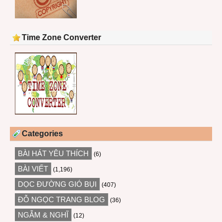
Time Zone Converter
Categories
BÀI HÁT YÊU THÍCH
(6)
BÀI VIẾT
(1,196)
DỌC ĐƯỜNG GIÓ BỤI
(407)
ĐỖ NGỌC TRANG BLOG
(36)
NGẪM & NGHĨ
(12)