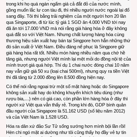
trong khi họ quá ngán ngẩm giá cả đắt đỏ của nước mình,
gồng muốn lắc lư con tàu đi, thì nhiều người nước ngoài lại đổ
sang đây. Tôi thì bằng trải nghiệm của một người hơn 20 lần
qua Singaporte, đi từ lúc tỷ giá 1 SGD ăn 4.000 VND tới nay
đã ăn tới 17.000 VND mà nói rằng giá hàng hóa ở đây không
quá đắt so với Việt Nam. Nhưng chất lượng hàng hóa cùng
thương hiệu sản xuất hay bán tại Singpore hơn hẳn những thứ
đó sản xuất ở Việt Nam. Điều đáng nể phục là Singpore giữ
giá hàng hóa rất tốt. Nhiều món hàng nhiều năm qua chớ hề
tăng giá, nhưng người Việt mình lại mệt mỏi do đồng nội tệ của
mình trượt giá quá hớp. Thí dụ 1 chai nước đóng chai 10 năm
nay vẫn giữ giá 50 xu (loại chai 500ml), nhưng quy ra tiền Việt
thì đã tăng từ 2.000 đồng lên 8.500 đồng hiện nay.
Có thể nói rằng ngoại trừ một số mặt hàng hoặc do Singapore
không sản xuất hay do không khuyến khích tiêu dùng (như
rượu bia,…) nên có giá cao, còn phần lớn hàng hóa ở đây thì
người xứ Việt qua vẫn thấy rẻ. Trong khi đó, GDP bình quân
đầu người của Singapore là 51.162 USD (số liệu năm 2012)
và của Việt Nam là 1.528 USD.
Hóa ra dân xứ đảo Sư Tử sống sướng hơn mình bội lần rồi!
Hèn chi ngó mặt ai dường như tôi cũng thấy họ đầy vẻ tự tin