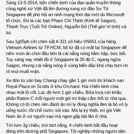
Sáng 13-5-2014, bốn
chiến binh của đạo quân truyền thông
công nghệ xứ Việt đã lên đường sang xứ đảo Sư Tử
Singapore để phó hội an ninh mạng thời đại mới do Microsoft
tổ chức. Đó là các bạn Phạm Chí Thịnh (Kinh tế Saigon),
Thanh Trực (Tuổi Trẻ Online), Nguyễn Đô (Thế giới Vi tính) và
tui.
Sau 1g05ph cỡi chim sắt A 321 số hiệu VN651 của hãng
Vietnam Airlines từ TP.HCM, bộ tứ đã có mặt tại Singapore để
nếm món ăn chơi đầu tiên là cái nắng nóng hầm hập, bức bối.
Tuy sáng nay nhiệt độ ở Singapore là 35 độ C, ngang ngửa
Saigon, nhưng cái nắng nóng ở vùng biển đảo khó chịu hơn rin
rít mùi muối mặn.
Xe đón từ sân bay Changi chạy gần 1 giờ mới tới khách sạn
Royal Plaza on Scotts ở khu Orchard. Hai chiến binh chia
nhau một lô cốt. Lúc đó hơn 1 giờ chiều. Bữa trưa với khẩu
phẩn Ration C mỗi người một gói mì thập cẩm thồ từ nhà qua.
Không có tô chén nên đành ăn mì ly đúng nghĩa đen là bỏ vô ly
uống nước rồi chế nước sôi vào. Mà lạ kỳ thiệt, mì gói Việt
Nam ăn ở xứ người sao mà ngon gấp bội lần ở nhà.
Tới hơn 3g chiều, trời bớt nắng, 4 chiến binh bắt đầu hoạt
động trên đường phố Singapore. Tội nghiệp những người dân