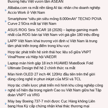
thương hiệu Việt vươn tầm ASEAN
Alibaba.com ra mắt nền tảng AI tác nhân cho doanh nghiệp
Accio Work ở Việt Nam
Smartphone “siêu pin siêu mỏng 8.000mAh” TECNO POVA
Curve 2 5Gra mắt tại Việt Nam
ASUS ROG Strix SCAR 18 (2026) – laptop gaming mạnh
nhất của ROG bán tại Việt Nam với giá gần 180 triệu đồng
LAPP Việt Nam khai trương với định vị Việt Nam là trung
tâm phát triển trọng điểm trong khu vực
Hợp tác phát triển hệ sinh thái học liệu số giữa VNPT
VinaPhone và Hiệp hội VAEDR
Laptop màn hình gập 18 inch HUAWEI MateBook Fold
Ultimate Design thế hệ 2 chính thức ra mắt
Màn hình OLED 27 inch 4K 120Hz đầu tiên trên thế giới
dùng công nghệ in phun inkjet của MSI và TCL
Hợp tác chiến lược phát triển mô hình khu công nghiệp công
nghệ số hiện đại trong ngành Cao su Việt Nam giữa hai Tập
đoàn VNPT và VRG
Máy bay Boeing 737-7 mới được Cục Hàng không Liên
bang Hoa Kỳ cấp chứng nhận khai thác thương mại