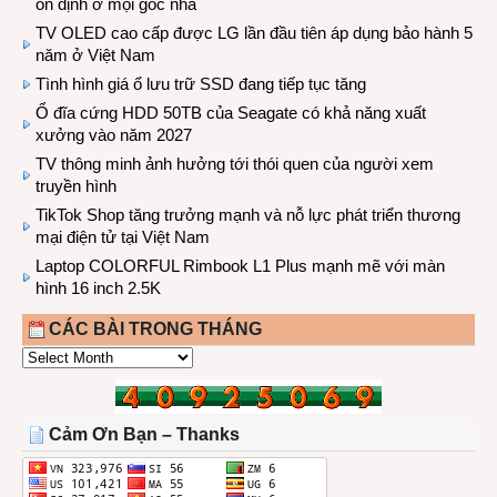
ổn định ở mọi góc nhà
TV OLED cao cấp được LG lần đầu tiên áp dụng bảo hành 5
năm ở Việt Nam
Tình hình giá ổ lưu trữ SSD đang tiếp tục tăng
Ổ đĩa cứng HDD 50TB của Seagate có khả năng xuất
xưởng vào năm 2027
TV thông minh ảnh hưởng tới thói quen của người xem
truyền hình
TikTok Shop tăng trưởng mạnh và nỗ lực phát triển thương
mại điện tử tại Việt Nam
Laptop COLORFUL Rimbook L1 Plus mạnh mẽ với màn
hình 16 inch 2.5K
CÁC BÀI TRONG THÁNG
CÁC
BÀI
TRONG
THÁNG
Cảm Ơn Bạn – Thanks