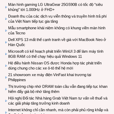
Màn hình gaming LG UltraGear 25G590B có tốc độ “siêu
khủng” tới 1.000Hz ở FHD+
Doanh thu của các dịch vụ viễn thông và truyền hình trả phí
của Việt Nam tiếp tục gia tăng
Mẫu smartphone khái niệm không có khung viền màn hình
của Tecno
Dell XPS 13 mất thế cạnh tranh về giá với MacBook Neo ở
Hàn Quốc
Microsoft có kế hoạch phát triển WinUI 3 để làm máy tính
8GB RAM có thể chạy hiệu quả Windows 11
Hệ điều hành Nissan OS được Honda hợp tác phát triển
dùng chung cho các xe ô-tô thế hệ mới
21 showroom xe máy điện VinFast khai trương tại
Philippines
Thị trường chip nhớ DRAM toàn cầu vẫn đang tiếp tục khan
hiếm đẩy giá bộ nhớ tăng thêm
Hội nghị Đối tác Nhà hàng Grab Việt Nam tư vấn về thuế và
các giải pháp tăng trưởng kinh doanh
Internet không chỉ cần nhanh, mà còn phải phủ rộng khắp và