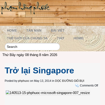
HOME
TẢN MẠN
BÀI VIẾT
THẾ GIỚI CỦA CHÚNG TA
THƠ
HOME
Thứ Bảy ngày 08 tháng 8 năm 2026
Trở lại Singapore
Posted by
phphuoc
on May 13, 2014 in
DỌC ĐƯỜNG GIÓ BỤI
on
Comments Off
Trở
lại
Sing