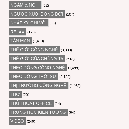
NGẪM & NGHĨ
(12)
NGƯỢC XUÔI DÒNG ĐỜI
(107)
NHẬT KÝ GHI VỘI
(36)
RELAX
(120)
TẢN MẠN
(1,410)
THẾ GIỚI CÔNG NGHỆ
(3,388)
THẾ GIỚI CỦA CHÚNG TA
(518)
THEO DÒNG CÔNG NGHỆ
(1,499)
THEO DÒNG THỜI SỰ
(2,422)
THỊ TRƯỜNG CÔNG NGHỆ
(4,463)
THƠ
(20)
THỦ THUẬT OFFICE
(14)
TRUNG HỌC KIẾN TƯỜNG
(64)
VIDEO
(240)