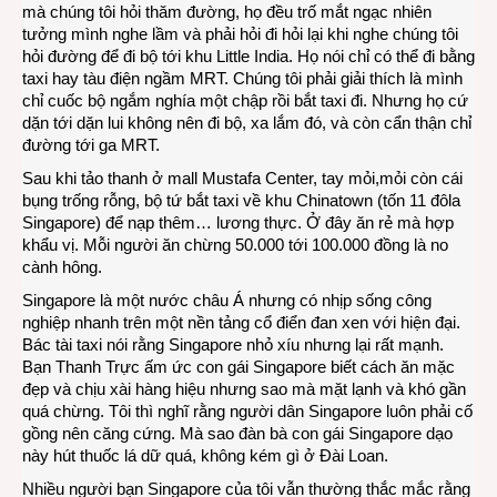
mà chúng tôi hỏi thăm đường, họ đều trố mắt ngạc nhiên
tưởng mình nghe lầm và phải hỏi đi hỏi lại khi nghe chúng tôi
hỏi đường để đi bộ tới khu Little India. Họ nói chỉ có thể đi bằng
taxi hay tàu điện ngầm MRT. Chúng tôi phải giải thích là mình
chỉ cuốc bộ ngắm nghía một chập rồi bắt taxi đi. Nhưng họ cứ
dặn tới dặn lui không nên đi bộ, xa lắm đó, và còn cẩn thận chỉ
đường tới ga MRT.
Sau khi tảo thanh ở mall Mustafa Center, tay mỏi,mỏi còn cái
bụng trống rỗng, bộ tứ bắt taxi về khu Chinatown (tốn 11 đôla
Singapore) để nạp thêm… lương thực. Ở đây ăn rẻ mà hợp
khẩu vị. Mỗi người ăn chừng 50.000 tới 100.000 đồng là no
cành hông.
Singapore là một nước châu Á nhưng có nhịp sống công
nghiệp nhanh trên một nền tảng cổ điển đan xen với hiện đại.
Bác tài taxi nói rằng Singapore nhỏ xíu nhưng lại rất mạnh.
Bạn Thanh Trực ấm ức con gái Singapore biết cách ăn mặc
đẹp và chịu xài hàng hiệu nhưng sao mà mặt lạnh và khó gần
quá chừng. Tôi thì nghĩ rằng người dân Singapore luôn phải cố
gồng nên căng cứng. Mà sao đàn bà con gái Singapore dạo
này hút thuốc lá dữ quá, không kém gì ở Đài Loan.
Nhiều người bạn Singapore của tôi vẫn thường thắc mắc rằng