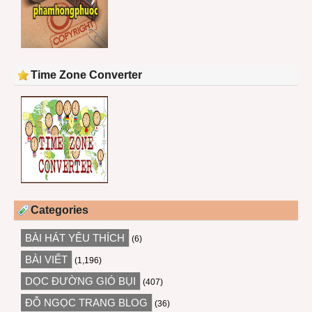
Time Zone Converter
Categories
BÀI HÁT YÊU THÍCH
(6)
BÀI VIẾT
(1,196)
DỌC ĐƯỜNG GIÓ BỤI
(407)
ĐỖ NGỌC TRANG BLOG
(36)