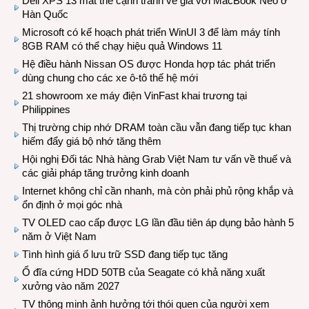
Dell XPS 13 mất thế cạnh tranh về giá với MacBook Neo ở
Hàn Quốc
Microsoft có kế hoạch phát triển WinUI 3 để làm máy tính
8GB RAM có thể chạy hiệu quả Windows 11
Hệ điều hành Nissan OS được Honda hợp tác phát triển
dùng chung cho các xe ô-tô thế hệ mới
21 showroom xe máy điện VinFast khai trương tại
Philippines
Thị trường chip nhớ DRAM toàn cầu vẫn đang tiếp tục khan
hiếm đẩy giá bộ nhớ tăng thêm
Hội nghị Đối tác Nhà hàng Grab Việt Nam tư vấn về thuế và
các giải pháp tăng trưởng kinh doanh
Internet không chỉ cần nhanh, mà còn phải phủ rộng khắp và
ổn định ở mọi góc nhà
TV OLED cao cấp được LG lần đầu tiên áp dụng bảo hành 5
năm ở Việt Nam
Tình hình giá ổ lưu trữ SSD đang tiếp tục tăng
Ổ đĩa cứng HDD 50TB của Seagate có khả năng xuất
xưởng vào năm 2027
TV thông minh ảnh hưởng tới thói quen của người xem