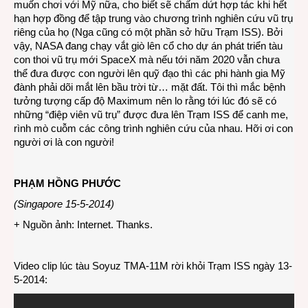
muốn chơi với Mỹ nữa, cho biết sẽ chấm dứt hợp tác khi hết
hạn hợp đồng để tập trung vào chương trình nghiên cứu vũ trụ
riêng của họ (Nga cũng có một phần sở hữu Trạm ISS). Bởi
vậy, NASA đang chạy vắt giò lên cổ cho dự án phát triển tàu
con thoi vũ trụ mới SpaceX mà nếu tới năm 2020 vẫn chưa
thể đưa được con người lên quỹ đạo thì các phi hành gia Mỹ
đành phải dõi mắt lên bầu trời từ… mặt đất. Tôi thì mắc bệnh
tưởng tượng cấp độ Maximum nên lo rằng tới lúc đó sẽ có
những “điệp viên vũ trụ” được đưa lên Trạm ISS để canh me,
rình mò cuỗm các công trình nghiên cứu của nhau. Hỡi ơi con
người ơi là con người!
PHẠM HỒNG PHƯỚC
(Singapore 15-5-2014)
+ Nguồn ảnh: Internet. Thanks.
Video clip lúc tàu Soyuz TMA-11M rời khỏi Trạm ISS ngày 13-
5-2014: