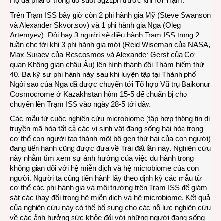
Họ đã phải ở trong đó suốt 3g21ph trước khi rời Trạm.
Trên Trạm ISS bây giờ còn 2 phi hành gia Mỹ (Steve Swanson
và Alexander Skvortsov) và 1 phi hành gia Nga (Oleg
Artemyev). Đội bay 3 người sẽ điều hành Trạm ISS trong 2
tuần cho tới khi 3 phi hành gia mới (Reid Wiseman của NASA,
Max Suraev của Roscosmos và Alexander Gerst của Cơ
quan Không gian châu Âu) lên hình thành đội Thám hiểm thứ
40. Ba kỹ sư phi hành này sau khi luyện tập tại Thành phố
Ngôi sao của Nga đã được chuyển tới Tổ hợp Vũ trụ Baikonur
Cosmodrome ở Kazakhstan hôm 15-5 để chuẩn bị cho
chuyến lên Trạm ISS vào ngày 28-5 tới đây.
Các mẫu từ cuộc nghiên cứu microbiome (tập hợp thông tin di
truyền mã hóa tất cả các vi sinh vật đang sống hài hòa trong
cơ thể con người tạo thành một bộ gen thứ hai của con người)
đang tiến hành cũng được đưa về Trái đất lần này. Nghiên cứu
này nhằm tìm xem sự ảnh hưởng của việc du hành trong
không gian đối với hệ miễn dịch và hệ microbiome của con
người. Người ta cũng tiến hành lấy theo định kỳ các mẫu từ
cơ thể các phi hành gia và môi trường trên Trạm ISS để giám
sát các thay đổi trong hệ miễn dịch và hệ microbiome. Kết quả
của nghiên cứu này có thể bổ sung cho các nỗ lực nghiên cứu
về các ảnh hưởng sức khỏe đối với những người đang sống