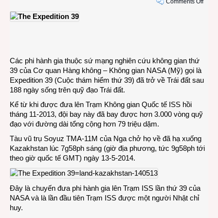
on
Comments Off
Đội
phi
hành
gia
thứ
39
Các phi hành gia thuộc sứ mạng nghiên cứu không gian thứ
trở
39 của Cơ quan Hàng không – Không gian NASA (Mỹ) gọi là
về
Expedition 39 (Cuộc thám hiểm thứ 39) đã trở về Trái đất sau
Trái
188 ngày sống trên quỹ đạo Trái đất.
đất
Kể từ khi được đưa lên Trạm Không gian Quốc tế ISS hồi
sau
tháng 11-2013, đội bay này đã bay được hơn 3.000 vòng quỹ
188
đạo với đường dài tổng cộng hơn 79 triệu dặm.
ngày
sống
Tàu vũ trụ Soyuz TMA-11M của Nga chở họ về đã hạ xuống
trên
Kazakhstan lúc 7g58ph sáng (giờ địa phương, tức 9g58ph tới
quỹ
theo giờ quốc tế GMT) ngày 13-5-2014.
đạo
Đây là chuyến đưa phi hành gia lên Trạm ISS lần thứ 39 của
NASA và là lần đầu tiên Trạm ISS được một người Nhật chỉ
huy.