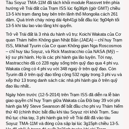
Tàu Soyuz TMA-11M đã tách khỏi module Rassvet trên phía
hướng về Trái đất của Trạm ISS lúc 6g36ph (giờ GMT) chiều
13-5 khi trạm đang bay bên trên lãnh thổ Mongolia cách 261
dặm. Quá trình cháy nóng dài 4ph41gi bắt đầu lúc 9g04ph tối
13-5 khi tàu lao vào tầng khí quyển.
Trở về Trái đất là 3 nhà du hành vũ trụ: Koichi Wakata của Cơ
quan Thám hiểm Không gian Nhật Bản (JAEA) – chỉ huy Trạm
ISS, Mikhail Tyurin của Cơ quan Không gian Nga Roscosmos
– chỉ huy tàu Soyuz, và Rick Mastracchio của NASA (Mỹ) –
kỹ sư phi hành. Họ là các phi hành gia lão luyện. Tới nay,
Mastracchio đã có 228 ngày sống trên quỹ đạo qua 4 phi vụ.
Wakata cũng có 4 phi vụ với 348 ngaỳ ở trên quỹ đạo. Còn
Tyurin đã ở trên quỹ đạo tổng cộng 532 ngày trong 3 phi vụ và
xếp thứ 13 trong danh sách các nhà phi hành gia ở trên quỹ
đạo lâu nhất..
Ngày hôm trước (12-5-2014) trên Trạm ISS đã diễn ra lễ bàn
giao quyền chỉ huy Trạm giữa Wakata của Đội bay 39 với phi
hành gia Mỹ Steve Swanson để bắt đầu cho phi vụ Thám hiểm
thứ 40 (chính thức bắt đầu khi tàu Soyuz rời khỏi Trạm. Sau
thủ tục chia tay, 3 phi hành gia trở về Trái đất đã vào tàu
Soyuz TMA-11M và đóng cửa sập lại lúc 3g15ph chiều 13-5.