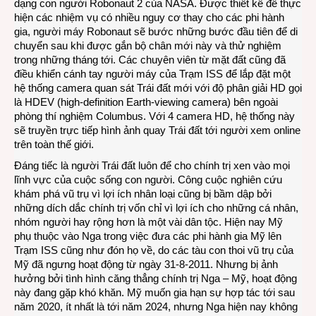
dạng con người Robonaut 2 của NASA. Được thiết kế để thực
hiện các nhiệm vụ có nhiều nguy cơ thay cho các phi hành
gia, người máy Robonaut sẽ bước những bước đầu tiên để di
chuyển sau khi được gắn bộ chân mới này và thử nghiệm
trong những tháng tới. Các chuyên viên từ mặt đất cũng đã
điều khiển cánh tay người máy của Trạm ISS để lắp đặt một
hệ thống camera quan sát Trái đất mới với độ phân giải HD gọi
là HDEV (high-definition Earth-viewing camera) bên ngoài
phòng thí nghiệm Columbus. Với 4 camera HD, hệ thống này
sẽ truyền trực tiếp hình ảnh quay Trái đất tới người xem online
trên toàn thế giới.
Đáng tiếc là người Trái đất luôn để cho chính trị xen vào mọi
lĩnh vực của cuộc sống con người. Công cuộc nghiên cứu
khám phá vũ trụ vì lợi ích nhân loại cũng bị bầm dập bởi
những dích dắc chính trị vốn chỉ vì lợi ích cho những cá nhân,
nhóm người hay rộng hơn là một vài dân tộc. Hiện nay Mỹ
phụ thuộc vào Nga trong việc đưa các phi hành gia Mỹ lên
Trạm ISS cũng như đón họ về, do các tàu con thoi vũ trụ của
Mỹ đã ngưng hoạt động từ ngày 31-8-2011. Nhưng bị ảnh
hưởng bởi tình hình căng thẳng chính trị Nga – Mỹ, hoạt động
này đang gặp khó khăn. Mỹ muốn gia hạn sự hợp tác tới sau
năm 2020, ít nhất là tới năm 2024, nhưng Nga hiện nay không