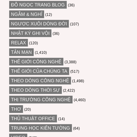
ĐỖ NGỌC TRANG BLOG
(36)
NGẪM & NGHĨ
(12)
NGƯỢC XUÔI DÒNG ĐỜI
(107)
NHẬT KÝ GHI VỘI
(36)
RELAX
(120)
TẢN MẠN
(1,410)
THẾ GIỚI CÔNG NGHỆ
(3,388)
THẾ GIỚI CỦA CHÚNG TA
(517)
THEO DÒNG CÔNG NGHỆ
(1,498)
THEO DÒNG THỜI SỰ
(2,422)
THỊ TRƯỜNG CÔNG NGHỆ
(4,460)
THƠ
(20)
THỦ THUẬT OFFICE
(14)
TRUNG HỌC KIẾN TƯỜNG
(64)