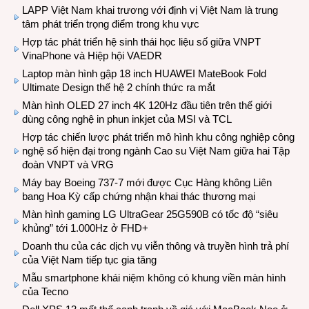
LAPP Việt Nam khai trương với định vị Việt Nam là trung
tâm phát triển trọng điểm trong khu vực
Hợp tác phát triển hệ sinh thái học liệu số giữa VNPT
VinaPhone và Hiệp hội VAEDR
Laptop màn hình gập 18 inch HUAWEI MateBook Fold
Ultimate Design thế hệ 2 chính thức ra mắt
Màn hình OLED 27 inch 4K 120Hz đầu tiên trên thế giới
dùng công nghệ in phun inkjet của MSI và TCL
Hợp tác chiến lược phát triển mô hình khu công nghiệp công
nghệ số hiện đại trong ngành Cao su Việt Nam giữa hai Tập
đoàn VNPT và VRG
Máy bay Boeing 737-7 mới được Cục Hàng không Liên
bang Hoa Kỳ cấp chứng nhận khai thác thương mại
Màn hình gaming LG UltraGear 25G590B có tốc độ “siêu
khủng” tới 1.000Hz ở FHD+
Doanh thu của các dịch vụ viễn thông và truyền hình trả phí
của Việt Nam tiếp tục gia tăng
Mẫu smartphone khái niệm không có khung viền màn hình
của Tecno