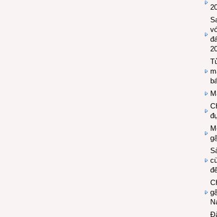
2
S
vớ
đ
2
Tủ
m
bá
M
Ch
đự
Mộ
g
S
cù
đế
C
gậ
N
Đ