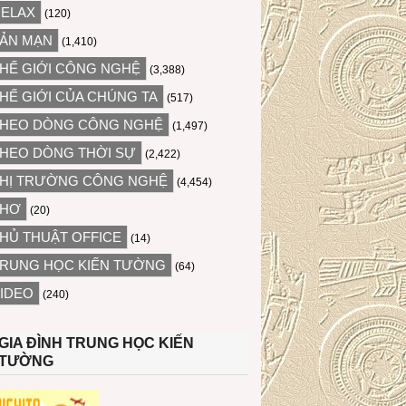
ELAX
(120)
ẢN MẠN
(1,410)
HẾ GIỚI CÔNG NGHỆ
(3,388)
HẾ GIỚI CỦA CHÚNG TA
(517)
HEO DÒNG CÔNG NGHỆ
(1,497)
HEO DÒNG THỜI SỰ
(2,422)
HỊ TRƯỜNG CÔNG NGHỆ
(4,454)
THƠ
(20)
HỦ THUẬT OFFICE
(14)
RUNG HỌC KIẾN TƯỜNG
(64)
IDEO
(240)
GIA ĐÌNH TRUNG HỌC KIẾN
TƯỜNG