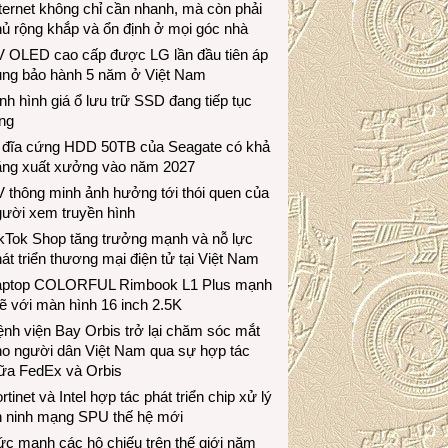
ternet không chỉ cần nhanh, mà còn phải
ủ rộng khắp và ổn định ở mọi góc nhà
V OLED cao cấp được LG lần đầu tiên áp
ụng bảo hành 5 năm ở Việt Nam
nh hình giá ổ lưu trữ SSD đang tiếp tục
ng
 đĩa cứng HDD 50TB của Seagate có khả
ăng xuất xưởng vào năm 2027
 thông minh ảnh hưởng tới thói quen của
gười xem truyền hình
ikTok Shop tăng trưởng mạnh và nỗ lực
át triển thương mại điện tử tại Việt Nam
aptop COLORFUL Rimbook L1 Plus mạnh
 với màn hình 16 inch 2.5K
nh viện Bay Orbis trở lại chăm sóc mắt
ho người dân Việt Nam qua sự hợp tác
iữa FedEx và Orbis
rtinet và Intel hợp tác phát triển chip xử lý
n ninh mạng SPU thế hệ mới
c mạnh các hộ chiếu trên thế giới năm