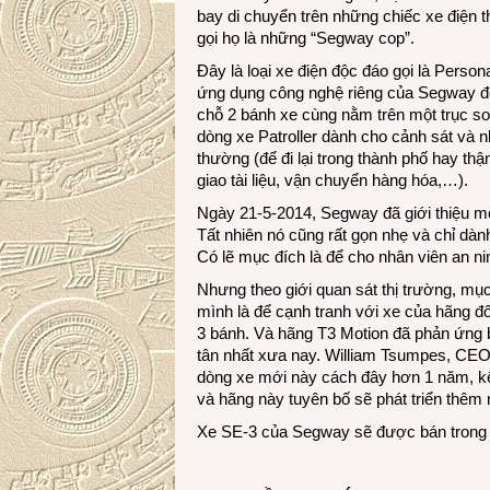
bay di chuyển trên những chiếc xe điện 
gọi họ là những “Segway cop”.
Đây là loại xe điện độc đáo gọi là Perso
ứng dụng công nghệ riêng của Segway để
chỗ 2 bánh xe cùng nằm trên một trục so
dòng xe Patroller dành cho cảnh sát và n
thường (để đi lại trong thành phố hay th
giao tài liệu, vận chuyển hàng hóa,…).
Ngày 21-5-2014, Segway đã giới thiệu một
Tất nhiên nó cũng rất gọn nhẹ và chỉ dà
Có lẽ mục đích là để cho nhân viên an ni
Nhưng theo giới quan sát thị trường, mụ
mình là để cạnh tranh với xe của hãng đối
3 bánh. Và hãng T3 Motion đã phản ứng bằ
tân nhất xưa nay. William Tsumpes, CEO c
dòng xe mới này cách đây hơn 1 năm, k
và hãng này tuyên bố sẽ phát triển thêm 
Xe SE-3 của Segway sẽ được bán trong t