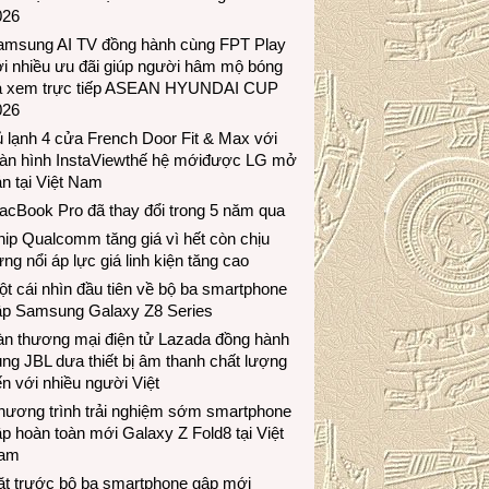
026
amsung AI TV đồng hành cùng FPT Play
i nhiều ưu đãi giúp người hâm mộ bóng
á xem trực tiếp ASEAN HYUNDAI CUP
026
 lạnh 4 cửa French Door Fit & Max với
àn hình InstaViewthế hệ mớiđược LG mở
n tại Việt Nam
acBook Pro đã thay đổi trong 5 năm qua
ip Qualcomm tăng giá vì hết còn chịu
ng nổi áp lực giá linh kiện tăng cao
t cái nhìn đầu tiên về bộ ba smartphone
ập Samsung Galaxy Z8 Series
àn thương mại điện tử Lazada đồng hành
ng JBL dưa thiết bị âm thanh chất lượng
n với nhiều người Việt
hương trình trải nghiệm sớm smartphone
p hoàn toàn mới Galaxy Z Fold8 tại Việt
am
ặt trước bộ ba smartphone gập mới