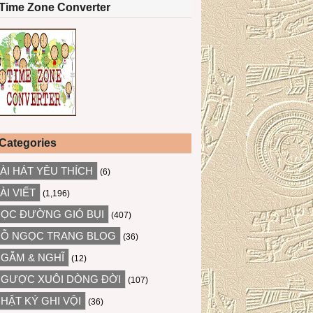
Time Zone Converter
Categories
ÀI HÁT YÊU THÍCH
(6)
ÀI VIẾT
(1,196)
ỌC ĐƯỜNG GIÓ BỤI
(407)
Ỗ NGỌC TRANG BLOG
(36)
GẪM & NGHĨ
(12)
GƯỢC XUÔI DÒNG ĐỜI
(107)
HẬT KÝ GHI VỘI
(36)