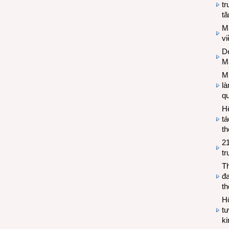
tr
tă
M
v
De
M
Mi
l
q
H
tá
th
2
tr
T
đa
t
Hộ
tư
k