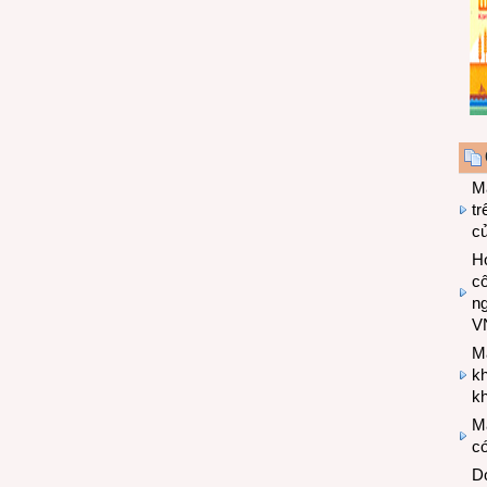
M
tr
c
Hợ
cô
n
V
M
k
kh
M
có
Do