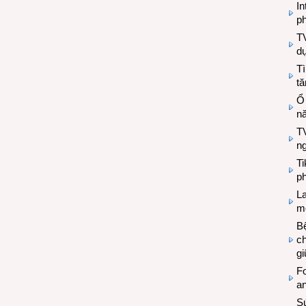
In
ph
T
d
Tì
tă
Ổ
n
TV
n
T
ph
L
mẽ
Bệ
c
g
Fo
a
Sứ