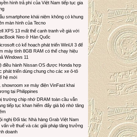
uyền hình trả phí của Việt Nam tiếp tục gia
ng
ẫu smartphone khái niệm không có khung
iền màn hình của Tecno
ll XPS 13 mất thế cạnh tranh về giá với
acBook Neo ở Hàn Quốc
crosoft có kế hoạch phát triển WinUI 3 để
àm máy tính 8GB RAM có thể chạy hiệu
uả Windows 11
ệ điều hành Nissan OS được Honda hợp
c phát triển dùng chung cho các xe ô-tô
ế hệ mới
1 showroom xe máy điện VinFast khai
ương tại Philippines
hị trường chip nhớ DRAM toàn cầu vẫn
ng tiếp tục khan hiếm đẩy giá bộ nhớ tăng
hêm
i nghị Đối tác Nhà hàng Grab Việt Nam
 vấn về thuế và các giải pháp tăng trưởng
inh doanh