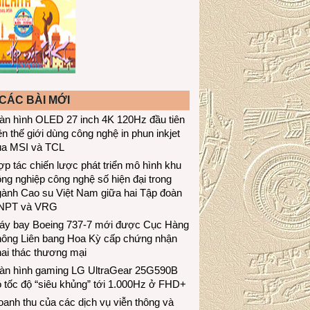
CÁC BÀI MỚI
àn hình OLED 27 inch 4K 120Hz đầu tiên
ên thế giới dùng công nghệ in phun inkjet
ủa MSI và TCL
p tác chiến lược phát triển mô hình khu
ng nghiệp công nghệ số hiện đại trong
gành Cao su Việt Nam giữa hai Tập đoàn
NPT và VRG
áy bay Boeing 737-7 mới được Cục Hàng
hông Liên bang Hoa Kỳ cấp chứng nhận
ai thác thương mại
àn hình gaming LG UltraGear 25G590B
 tốc độ “siêu khủng” tới 1.000Hz ở FHD+
anh thu của các dịch vụ viễn thông và