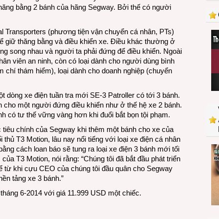
đời
thăng bằng 2 bánh của hãng Segway. Bởi thế có người
thành
cảnh
nal Transporters (phương tiện vận chuyển cá nhân, PTs)
sát
 giữ thăng bằng và điều khiển xe. Điều khác thường ở
3
ng song nhau và người ta phải đứng để điều khiển. Ngoài
bánh
hân viên an ninh, còn có loại dành cho người dùng bình
ậm chí thám hiểm), loại dành cho doanh nghiệp (chuyển
 dòng xe điện tuần tra mới SE-3 Patroller có tới 3 bánh.
nh cho một người đứng điều khiển như ở thế hệ xe 2 bánh.
nh có tư thế vững vàng hơn khi đuổi bắt bọn tội phạm.
c tiêu chính của Segway khi thêm một bánh cho xe của
 thủ T3 Motion, lâu nay nổi tiếng với loại xe điện cá nhân
ng cách loan báo sẽ tung ra loại xe điện 3 bánh mới tối
ủa T3 Motion, nói rằng: “Chúng tôi đã bắt đầu phát triển
ể từ khi cựu CEO của chúng tôi đầu quân cho Segway
nền tảng xe 3 bánh.”
háng 6-2014 với giá 11.999 USD một chiếc.