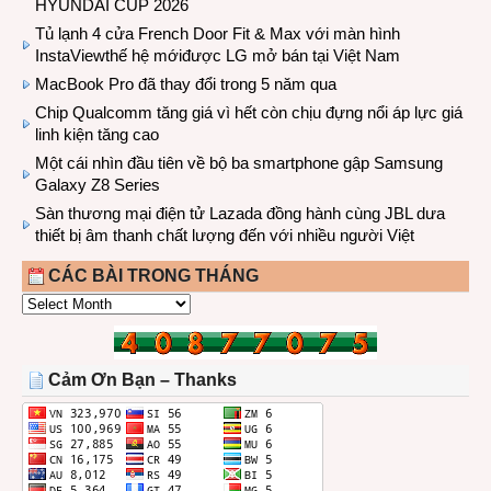
HYUNDAI CUP 2026
Tủ lạnh 4 cửa French Door Fit & Max với màn hình
InstaViewthế hệ mớiđược LG mở bán tại Việt Nam
MacBook Pro đã thay đổi trong 5 năm qua
Chip Qualcomm tăng giá vì hết còn chịu đựng nổi áp lực giá
linh kiện tăng cao
Một cái nhìn đầu tiên về bộ ba smartphone gập Samsung
Galaxy Z8 Series
Sàn thương mại điện tử Lazada đồng hành cùng JBL dưa
thiết bị âm thanh chất lượng đến với nhiều người Việt
CÁC BÀI TRONG THÁNG
CÁC
BÀI
TRONG
THÁNG
Cảm Ơn Bạn – Thanks