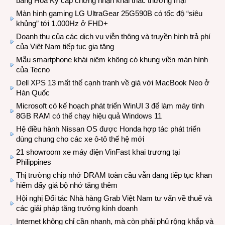
bang Hoa Kỳ cấp chứng nhận khai thác thương mại
Màn hình gaming LG UltraGear 25G590B có tốc độ “siêu
khủng” tới 1.000Hz ở FHD+
Doanh thu của các dịch vụ viễn thông và truyền hình trả phí
của Việt Nam tiếp tục gia tăng
Mẫu smartphone khái niệm không có khung viền màn hình
của Tecno
Dell XPS 13 mất thế cạnh tranh về giá với MacBook Neo ở
Hàn Quốc
Microsoft có kế hoạch phát triển WinUI 3 để làm máy tính
8GB RAM có thể chạy hiệu quả Windows 11
Hệ điều hành Nissan OS được Honda hợp tác phát triển
dùng chung cho các xe ô-tô thế hệ mới
21 showroom xe máy điện VinFast khai trương tại
Philippines
Thị trường chip nhớ DRAM toàn cầu vẫn đang tiếp tục khan
hiếm đẩy giá bộ nhớ tăng thêm
Hội nghị Đối tác Nhà hàng Grab Việt Nam tư vấn về thuế và
các giải pháp tăng trưởng kinh doanh
Internet không chỉ cần nhanh, mà còn phải phủ rộng khắp và