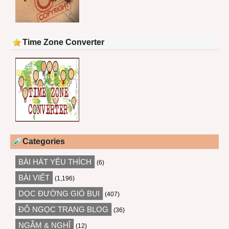
Time Zone Converter
Categories
BÀI HÁT YÊU THÍCH
(6)
BÀI VIẾT
(1,196)
DỌC ĐƯỜNG GIÓ BỤI
(407)
ĐỖ NGỌC TRANG BLOG
(36)
NGẪM & NGHĨ
(12)