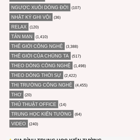
NGƯỢC XUÔI DÒNG ĐỜI
(107)
NHẬT KÝ GHI VỘI
(36)
RELAX
(120)
TẢN MẠN
(1,410)
THẾ GIỚI CÔNG NGHỆ
(3,388)
THẾ GIỚI CỦA CHÚNG TA
(517)
THEO DÒNG CÔNG NGHỆ
(1,498)
THEO DÒNG THỜI SỰ
(2,422)
THỊ TRƯỜNG CÔNG NGHỆ
(4,455)
THƠ
(20)
THỦ THUẬT OFFICE
(14)
TRUNG HỌC KIẾN TƯỜNG
(64)
VIDEO
(240)