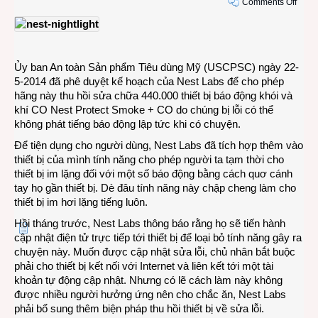
on
Comments Off
Nest
Labs
khốn
đốn
Ủy ban An toàn Sản phẩm Tiêu dùng Mỹ (USCPSC) ngày 22-
khi
5-2014 đã phê duyệt kế hoạch của Nest Labs để cho phép
máy
hãng này thu hồi sửa chữa 440.000 thiết bị báo động khói và
báo
khí CO Nest Protect Smoke + CO do chúng bị lỗi có thể
động
không phát tiếng báo động lập tức khi có chuyện.
lại
bị…
Để tiện dụng cho người dùng, Nest Labs đã tích hợp thêm vào
câm
thiết bị của mình tính năng cho phép người ta tạm thời cho
thiết bị im lặng đối với một số báo động bằng cách quơ cánh
tay họ gần thiết bị. Dè đâu tính năng này chập cheng làm cho
thiết bị im hơi lặng tiếng luôn.
Hồi tháng trước, Nest Labs thông báo rằng họ sẽ tiến hành
cập nhật điện tử trực tiếp tới thiết bị để loại bỏ tính năng gây ra
chuyện này. Muốn được cập nhật sửa lỗi, chủ nhân bắt buộc
phải cho thiết bị kết nối với Internet và liên kết tới một tài
khoản tự động cập nhật. Nhưng có lẽ cách làm này không
được nhiều người hưởng ứng nên cho chắc ăn, Nest Labs
phải bổ sung thêm biện pháp thu hồi thiết bị về sửa lỗi.