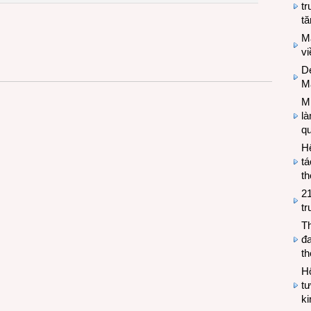
tr
tă
M
v
De
M
Mi
l
q
H
tá
th
2
tr
T
đa
t
Hộ
tư
k