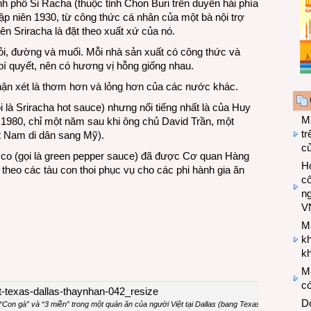
nh phố Si Racha (thuộc tỉnh Chon Buri trên duyên hải phía
hập niên 1930, từ công thức cá nhân của một bà nội trợ
n Sriracha là đặt theo xuất xứ của nó.
ỏi, đường và muối. Mỗi nhà sản xuất có công thức và
bí quyết, nên có hương vị hỗng giống nhau.
ận xét là thơm hơn và lỏng hơn của các nước khác.
i là Sriracha hot sauce) nhưng nổi tiếng nhất là của Huy
M
 1980, chỉ một năm sau khi ông chủ David Trần, một
tr
ệt Nam di dân sang Mỹ).
c
sco (gọi là green pepper sauce) đã được Cơ quan Hàng
Hợ
eo các tàu con thoi phục vụ cho các phi hành gia ăn
cô
n
V
M
k
kh
M
có
Do
 “Con gà” và “3 miền” trong một quán ăn của người Việt tại Dallas (bang Texas).