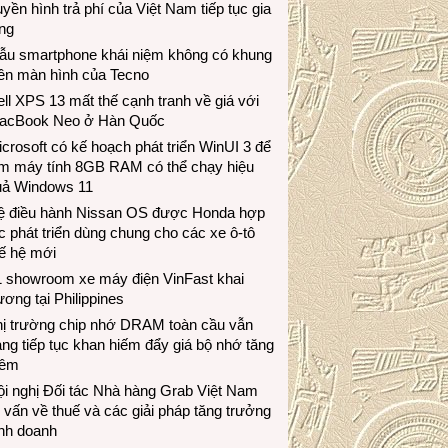
uyền hình trả phí của Việt Nam tiếp tục gia
ng
ẫu smartphone khái niệm không có khung
iền màn hình của Tecno
ll XPS 13 mất thế cạnh tranh về giá với
acBook Neo ở Hàn Quốc
crosoft có kế hoạch phát triển WinUI 3 để
àm máy tính 8GB RAM có thể chạy hiệu
uả Windows 11
ệ điều hành Nissan OS được Honda hợp
c phát triển dùng chung cho các xe ô-tô
ế hệ mới
1 showroom xe máy điện VinFast khai
ương tại Philippines
hị trường chip nhớ DRAM toàn cầu vẫn
ng tiếp tục khan hiếm đẩy giá bộ nhớ tăng
hêm
i nghị Đối tác Nhà hàng Grab Việt Nam
 vấn về thuế và các giải pháp tăng trưởng
inh doanh