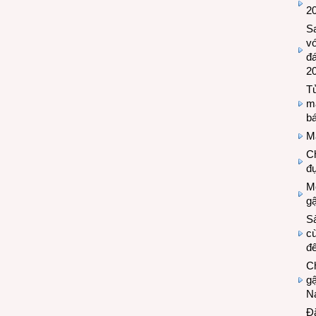
2
S
vớ
đ
2
Tủ
m
bá
M
Ch
đự
Mộ
g
S
cù
đế
C
gậ
N
Đ