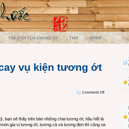
THẾ GIỚI CỦA CHÚNG TA
THƠ
HOME
cay vụ kiện tương ớt
on
Comments Off
Hết
nóng
thêm
cay
, bạn sẽ thấy trên bàn những chai tương ớt, hầu hết là
vụ
 món gia vị tương ớt, tương cà và tương đen thì cũng na
kiện