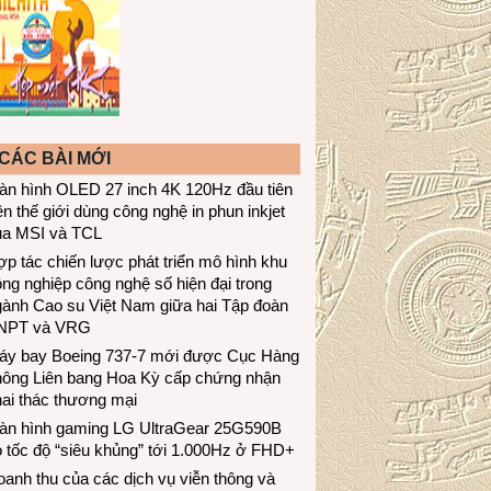
CÁC BÀI MỚI
àn hình OLED 27 inch 4K 120Hz đầu tiên
ên thế giới dùng công nghệ in phun inkjet
ủa MSI và TCL
p tác chiến lược phát triển mô hình khu
ng nghiệp công nghệ số hiện đại trong
gành Cao su Việt Nam giữa hai Tập đoàn
NPT và VRG
áy bay Boeing 737-7 mới được Cục Hàng
hông Liên bang Hoa Kỳ cấp chứng nhận
ai thác thương mại
àn hình gaming LG UltraGear 25G590B
 tốc độ “siêu khủng” tới 1.000Hz ở FHD+
anh thu của các dịch vụ viễn thông và