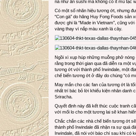
ná như ăn sushi mà không có ít mù tạc w
Có một số nhãn hiệu tương ớt, nhưng đư
“Con gà” do hãng Huy Fong Foods sản xuất
được ghi là “Made in Vietnam”, cũng vớ
vàng thay vì nắp màu xanh lá cây.
Ngồi xì xụp húp những muỗng phở nóng ca
rằng trong thời gian qua đã diễn ra một 
tương ớt với thành phố Irwindale, một đ
chế biến tương ớt ở đây do chúng “có mù
May mắn cho các fan của tương ớt là tối
nhất trí bác bỏ lời khiếu kiện nhân danh
Sriracha.
Quyết định này đã kết thúc cuộc tranh c
với mối lo cho một tương lai sẽ khan hi
Chắc chắn các nhà chế biến tương ớt s
thành phố Irwindale đã nhận ra sự quá đ
Irwindale, đã nói với báo chí sau khi có 