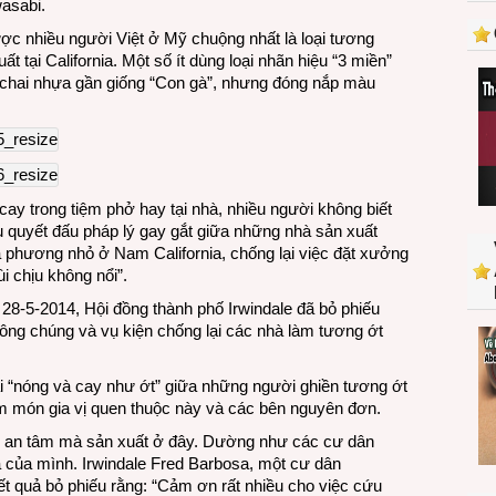
asabi.
tương
ớt
ợc nhiều người Việt ở Mỹ chuộng nhất là loại tương
Việt
 tại California. Một số ít dùng loại nhãn hiệu “3 miền”
ở
i chai nhựa gần giống “Con gà”, nhưng đóng nắp màu
Mỹ
y trong tiệm phở hay tại nhà, nhiều người không biết
vụ quyết đấu pháp lý gay gắt giữa những nhà sản xuất
ịa phương nhỏ ở Nam California, chống lại việc đặt xưởng
i chịu không nổi”.
 28-5-2014, Hội đồng thành phố Irwindale đã bỏ phiếu
 công chúng và vụ kiện chống lại các nhà làm tương ớt
ãi “nóng và cay như ớt” giữa những người ghiền tương ớt
ếm món gia vị quen thuộc này và các bên nguyên đơn.
ẽ an tâm mà sản xuất ở đây. Dường như các cư dân
à của mình. Irwindale Fred Barbosa, một cư dân
kết quả bỏ phiếu rằng: “Cảm ơn rất nhiều cho việc cứu