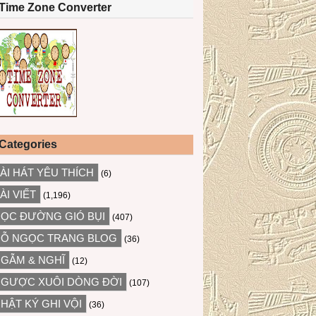
Time Zone Converter
Categories
ÀI HÁT YÊU THÍCH
(6)
ÀI VIẾT
(1,196)
ỌC ĐƯỜNG GIÓ BỤI
(407)
Ỗ NGỌC TRANG BLOG
(36)
GẪM & NGHĨ
(12)
GƯỢC XUÔI DÒNG ĐỜI
(107)
HẬT KÝ GHI VỘI
(36)