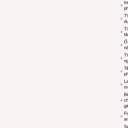
In
ph
T
d
Tì
tă
Ổ
n
TV
n
T
ph
L
mẽ
Bệ
c
g
Fo
a
Sứ