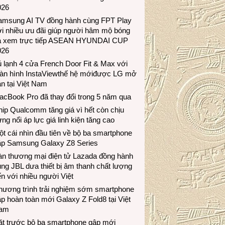
026
amsung AI TV đồng hành cùng FPT Play
i nhiều ưu đãi giúp người hâm mộ bóng
á xem trực tiếp ASEAN HYUNDAI CUP
026
 lạnh 4 cửa French Door Fit & Max với
àn hình InstaViewthế hệ mớiđược LG mở
n tại Việt Nam
acBook Pro đã thay đổi trong 5 năm qua
ip Qualcomm tăng giá vì hết còn chịu
ng nổi áp lực giá linh kiện tăng cao
t cái nhìn đầu tiên về bộ ba smartphone
ập Samsung Galaxy Z8 Series
àn thương mại điện tử Lazada đồng hành
ng JBL dưa thiết bị âm thanh chất lượng
n với nhiều người Việt
hương trình trải nghiệm sớm smartphone
p hoàn toàn mới Galaxy Z Fold8 tại Việt
am
ặt trước bộ ba smartphone gập mới