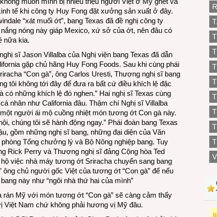
không muốn mình bị nhiều triệu người Việt ở Mỹ ghét và
R
h kinh tế khi công ty Huy Fong đặt xưởng sản xuất ở đây.
indale “xát muối ớt”, bang Texas đã đề nghị công ty
T
 nắng nóng này giáp Mexico, xứ sở của ớt, nên đâu có
T
ê nữa kia.
T
nghị sĩ Jason Villalba của Nghị viện bang Texas đã dẫn
lifornia gặp chủ hãng Huy Fong Foods. Sau khi cùng phái
T
iracha “Con gà”, ông Carlos Uresti, Thượng nghị sĩ bang
T
ng tôi không tới đây để đưa ra bất cứ điều khích lệ đặc
à có những khích lệ đó nghen.” Hai nghị sĩ Texas cùng
T
á nhân như California đâu. Thậm chí Nghị sĩ Villalba
là một người ái mộ cuồng nhiệt món tương ớt Con gà này.
cơ hội, chúng tôi sẽ hành động ngay.” Phái đoàn bang Texas
T
hậu, gồm những nghị sĩ bang, những đại diện của Văn
n phòng Tổng chưởng lý và Bộ Nông nghiệp bang. Tuy
T
ng Rick Perry và Thượng nghị sĩ đảng Cộng hòa Ted
V
g hộ việc nhà máy tương ớt Sriracha chuyển sang bang
” ông chủ người gốc Việt của tương ớt “Con gà” để nếu
 bang này như “ngôi nhà thứ hai của mình”
gà rán Mỹ với món tương ớt “Con gà” sẽ càng cảm thấy
ị Việt Nam chứ không phải hương vị Mỹ đâu.