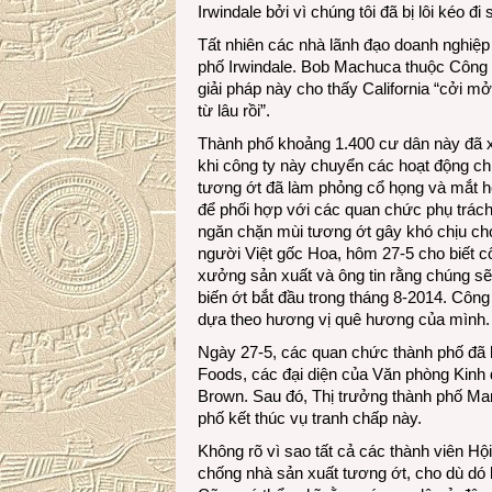
Irwindale bởi vì chúng tôi đã bị lôi kéo đi
Tất nhiên các nhà lãnh đạo doanh nghiệp
phố Irwindale. Bob Machuca thuộc Công ty
giải pháp này cho thấy California “cởi mở
từ lâu rồi”.
Thành phố khoảng 1.400 cư dân này đã x
khi công ty này chuyển các hoạt động ch
tương ớt đã làm phỏng cổ họng và mắt h
để phối hợp với các quan chức phụ trác
ngăn chặn mùi tương ớt gây khó chịu cho
người Việt gốc Hoa, hôm 27-5 cho biết c
xưởng sản xuất và ông tin rằng chúng sẽ
biến ớt bắt đầu trong tháng 8-2014. Côn
dựa theo hương vị quê hương của mình.
Ngày 27-5, các quan chức thành phố đã 
Foods, các đại diện của Văn phòng Kinh 
Brown. Sau đó, Thị trưởng thành phố Ma
phố kết thúc vụ tranh chấp này.
Không rõ vì sao tất cả các thành viên Hộ
chống nhà sản xuất tương ớt, cho dù dó 