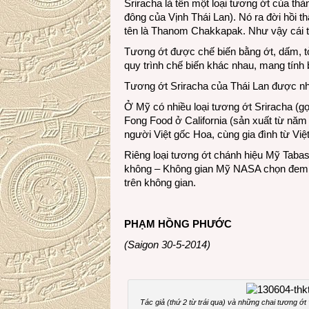
Sriracha là tên một loại tương ớt của thà
đông của Vịnh Thái Lan). Nó ra đời hồi t
tên là Thanom Chakkapak. Như vậy cái tê
Tương ớt được chế biến bằng ớt, dấm, t
quy trình chế biến khác nhau, mang tính 
Tương ớt Sriracha của Thái Lan được nh
Ở Mỹ có nhiều loại tương ớt Sriracha (gọ
Fong Food ở California (sản xuất từ năm
người Việt gốc Hoa, cùng gia đình từ Vi
Riêng loại tương ớt chánh hiệu Mỹ Taba
không – Không gian Mỹ NASA chọn đem th
trên không gian.
PHẠM HỒNG PHƯỚC
(Saigon 30-5-2014)
Tác giả (thứ 2 từ trái qua) và những chai tương ớt