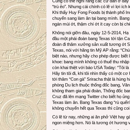
Cũng có thể nghĩ rằng các cư dân ở đây 
“trù ẻo”. Nhưng cái chính có lẽ vì lợi íc
Khi thấy Huy Fong Foods bị thành phố Irw
chuyển sang làm ăn tại bang mình. Bang
ngán mùi ớt, thậm chí ớt ít cay còn bị ch
Không nói giỡn đâu, ngày 12-5-2014, Hạ 
đầu một phái đoàn bang Texas tới tận Ca
đoàn đi thăm xưởng sản xuất tương ớt Sr
Texas, nói với hãng tin Mỹ AP rằng: “Chú
biệt nào, nhưng hãy cho phép được biết l
khoe: bang mình không có thuế thu nhập c
còn khai thiệt với báo USA Today: “Tôi 
Hãy tin tôi đi, khi tôi nhìn thấy có một 
tới thăm “Con gà” Sriracha thật là hùng 
phòng Du lịch thuộc thống đốc bang, Vă
không tham gia phái đoàn, Thống đốc ba
Cruz đã lên mạng Twitter cho biết họ ủn
Texas làm ăn. Bang Texas đang “rù quến
không chuyển hết qua Texas thì cũng coi
Có lẽ từ nay, những ai ăn phở Việt hay 
ngon miệng hơn. Nó là tương ớt hương v