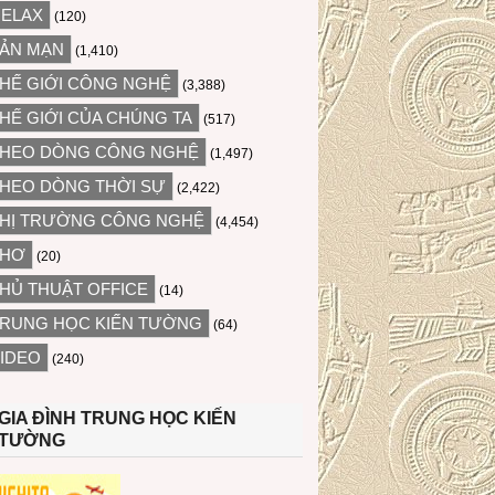
ELAX
(120)
ẢN MẠN
(1,410)
HẾ GIỚI CÔNG NGHỆ
(3,388)
HẾ GIỚI CỦA CHÚNG TA
(517)
HEO DÒNG CÔNG NGHỆ
(1,497)
HEO DÒNG THỜI SỰ
(2,422)
HỊ TRƯỜNG CÔNG NGHỆ
(4,454)
THƠ
(20)
HỦ THUẬT OFFICE
(14)
RUNG HỌC KIẾN TƯỜNG
(64)
IDEO
(240)
GIA ĐÌNH TRUNG HỌC KIẾN
TƯỜNG