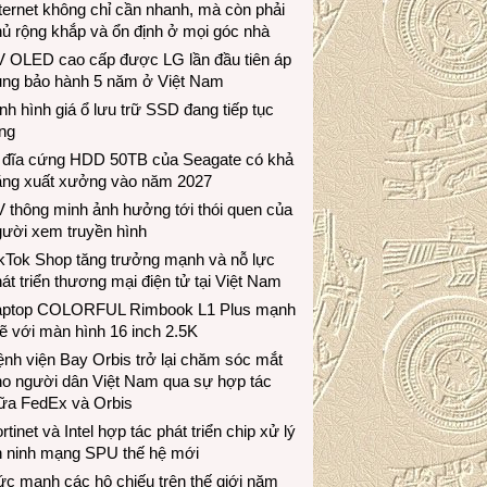
ternet không chỉ cần nhanh, mà còn phải
ủ rộng khắp và ổn định ở mọi góc nhà
V OLED cao cấp được LG lần đầu tiên áp
ụng bảo hành 5 năm ở Việt Nam
nh hình giá ổ lưu trữ SSD đang tiếp tục
ng
 đĩa cứng HDD 50TB của Seagate có khả
ăng xuất xưởng vào năm 2027
 thông minh ảnh hưởng tới thói quen của
gười xem truyền hình
ikTok Shop tăng trưởng mạnh và nỗ lực
át triển thương mại điện tử tại Việt Nam
aptop COLORFUL Rimbook L1 Plus mạnh
 với màn hình 16 inch 2.5K
nh viện Bay Orbis trở lại chăm sóc mắt
ho người dân Việt Nam qua sự hợp tác
iữa FedEx và Orbis
rtinet và Intel hợp tác phát triển chip xử lý
n ninh mạng SPU thế hệ mới
c mạnh các hộ chiếu trên thế giới năm