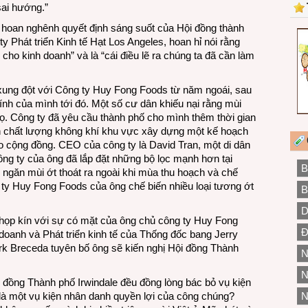
 sai hướng.”
 hoan nghênh quyết định sáng suốt của Hội đồng thành
 Phát triển Kinh tế Hạt Los Angeles, hoan hỉ nói rằng
 cho kinh doanh” và là “cái điều lẽ ra chúng ta đã cần làm
ung đột với Công ty Huy Fong Foods từ năm ngoái, sau
ính của mình tới đó. Một số cư dân khiếu nại rằng mùi
ọ. Công ty đã yêu cầu thành phố cho mình thêm thời gian
h chất lượng không khí khu vực xây dựng một kế hoạch
 cộng đồng. CEO của công ty là David Tran, một di dân
ông ty của ông đã lắp đặt những bộ lọc mạnh hơn tại
B
 ngăn mùi ớt thoát ra ngoài khi mùa thu hoạch và chế
g ty Huy Fong Foods của ông chế biến nhiều loại tương ớt
B
D
họp kín với sự có mặt của ông chủ công ty Huy Fong
Đ
doanh và Phát triển kinh tế của Thống đốc bang Jerry
rk Breceda tuyên bố ông sẽ kiến nghị Hội đồng Thành
N
N
i đồng Thành phố Irwindale đều đồng lòng bác bỏ vụ kiện
là một vụ kiện nhân danh quyền lợi của công chúng?
N