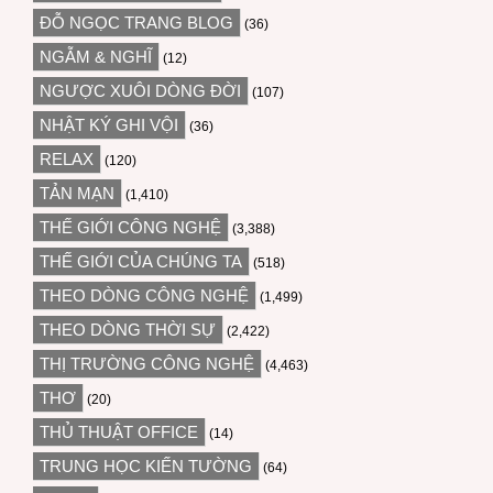
ĐỖ NGỌC TRANG BLOG
(36)
NGẪM & NGHĨ
(12)
NGƯỢC XUÔI DÒNG ĐỜI
(107)
NHẬT KÝ GHI VỘI
(36)
RELAX
(120)
TẢN MẠN
(1,410)
THẾ GIỚI CÔNG NGHỆ
(3,388)
THẾ GIỚI CỦA CHÚNG TA
(518)
THEO DÒNG CÔNG NGHỆ
(1,499)
THEO DÒNG THỜI SỰ
(2,422)
THỊ TRƯỜNG CÔNG NGHỆ
(4,463)
THƠ
(20)
THỦ THUẬT OFFICE
(14)
TRUNG HỌC KIẾN TƯỜNG
(64)