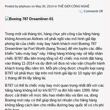
Posted by
phphuoc
on May 30, 2014 in
THẾ GIỚI CÔNG NGHỆ
on
Comments Off
Ráo
riết
luyện
tay
Trong một vài tháng tới, hàng chục phi công của hãng hàng
lái
không American Airlines sẽ phải ngồi vào mô hình giả lập
cho
phòng lái của chiếc máy bay hành khách mới Boeing 787
siêu
Dreamliner tại Fort Worth (bang Texas) để rèn luyện các điều
máy
khiển “siêu máy bay” này. Hãng hàng không này sẽ tiếp nhận
bay
chiếc B787 đầu tiên trong tổng số 42 chiếc mà mình đặt hàng
hàng
vào tháng 11-2014 và dự định sẽ đưa nó vào vận chuyển hành
khôn
khách trong đầu năm tới. Mỗi phi công được chuyển loại sang
Boei
B787 sẽ phải thực tập trên mô hình giả lập từ 10 ngày tới gần
787
1 tháng để thi lấy bằng lái.
Dream
B787 có thể là chiếc máy bay mới quan trọng nhất đối với các
hãng hàng không kể từ khi B777 ra đời hồi năm 1999. Nhờ
được cải thiện về mức tiêu hao nhiên liệu và tầm xa, dòng
Boeing mới này có thể giúp tăng lợi nhuận cho hãng hàng
không bằng cách làm cho nhiều đường bay quốc tế có chi phí
thấp hơn.