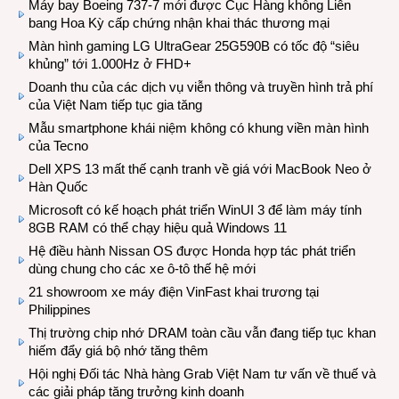
Máy bay Boeing 737-7 mới được Cục Hàng không Liên
bang Hoa Kỳ cấp chứng nhận khai thác thương mại
Màn hình gaming LG UltraGear 25G590B có tốc độ “siêu
khủng” tới 1.000Hz ở FHD+
Doanh thu của các dịch vụ viễn thông và truyền hình trả phí
của Việt Nam tiếp tục gia tăng
Mẫu smartphone khái niệm không có khung viền màn hình
của Tecno
Dell XPS 13 mất thế cạnh tranh về giá với MacBook Neo ở
Hàn Quốc
Microsoft có kế hoạch phát triển WinUI 3 để làm máy tính
8GB RAM có thể chạy hiệu quả Windows 11
Hệ điều hành Nissan OS được Honda hợp tác phát triển
dùng chung cho các xe ô-tô thế hệ mới
21 showroom xe máy điện VinFast khai trương tại
Philippines
Thị trường chip nhớ DRAM toàn cầu vẫn đang tiếp tục khan
hiếm đẩy giá bộ nhớ tăng thêm
Hội nghị Đối tác Nhà hàng Grab Việt Nam tư vấn về thuế và
các giải pháp tăng trưởng kinh doanh