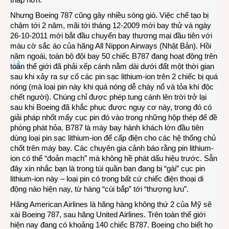
Nhưng Boeing 787 cũng gây nhiều sóng gió. Việc chế tạo bị
chậm tới 2 năm, mãi tới tháng 12-2009 mới bay thử và ngày
26-10-2011 mới bắt đầu chuyến bay thương mại đầu tiên với
màu cờ sắc áo của hãng All Nippon Airways (Nhật Bản). Hồi
năm ngoái, toàn bộ đội bay 50 chiếc B787 đang hoạt động trên
toàn thế giới đã phải xếp cánh nằm dài dưới đất một thời gian
sau khi xảy ra sự cố các pin sạc lithium-ion trên 2 chiếc bị quá
nóng (mà loại pin này khi quá nóng dễ cháy nổ và tỏa khí độc
chết người). Chúng chỉ được phép tung cánh lên trời trở lại
sau khi Boeing đã khắc phục được nguy cơ này, trong đó có
giải pháp nhốt mấy cục pin đó vào trong những hộp thép để đề
phòng phát hỏa. B787 là máy bay hành khách lớn đầu tiên
dùng loại pin sạc lithium-ion để cấp điện cho các hệ thống chủ
chốt trên máy bay. Các chuyên gia cảnh báo rằng pin lithium-
ion có thể “đoản mạch” mà không hề phát dấu hiệu trước. Sẵn
đây xin nhắc bạn là trong túi quần bạn đang bị “gài” cục pin
lithium-ion này – loại pin có trong bất cứ chiếc điện thoại di
động nào hiện nay, từ hàng “cùi bắp” tới “thượng lưu”.
Hãng American Airlines là hãng hàng không thứ 2 của Mỹ sẽ
xài Boeing 787, sau hãng United Airlines. Trên toàn thế giới
hiện nay đang có khoảng 140 chiếc B787. Boeing cho biết họ