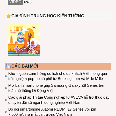
VIDEO
(240)
GIA ĐÌNH TRUNG HỌC KIẾN TƯỜNG
CÁC BÀI MỚI
Khơi nguồn cảm hứng du lịch cho du khách Việt thông qua
trải nghiệm pop-up cà phê từ Booking.com và Mille Mille
Mở bán smartphone gập Samsung Galaxy Z8 Series trên
toàn hệ thống Di Động Việt
Các giải pháp Trí tuệ Công nghiệp từ AVEVA hỗ trợ thúc đẩy
chuyển đổi số ngành công nghiệp Việt Nam
Bộ đôi smartphone Xiaomi REDMI 17 Series với pin
7.500mAh ra mắt thị trường Việt Nam