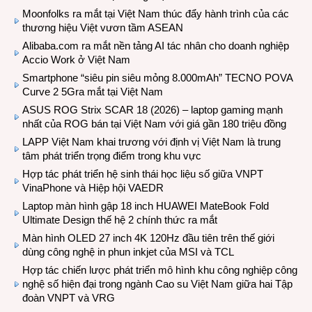
Moonfolks ra mắt tại Việt Nam thúc đẩy hành trình của các
thương hiệu Việt vươn tầm ASEAN
Alibaba.com ra mắt nền tảng AI tác nhân cho doanh nghiệp
Accio Work ở Việt Nam
Smartphone “siêu pin siêu mỏng 8.000mAh” TECNO POVA
Curve 2 5Gra mắt tại Việt Nam
ASUS ROG Strix SCAR 18 (2026) – laptop gaming mạnh
nhất của ROG bán tại Việt Nam với giá gần 180 triệu đồng
LAPP Việt Nam khai trương với định vị Việt Nam là trung
tâm phát triển trọng điểm trong khu vực
Hợp tác phát triển hệ sinh thái học liệu số giữa VNPT
VinaPhone và Hiệp hội VAEDR
Laptop màn hình gập 18 inch HUAWEI MateBook Fold
Ultimate Design thế hệ 2 chính thức ra mắt
Màn hình OLED 27 inch 4K 120Hz đầu tiên trên thế giới
dùng công nghệ in phun inkjet của MSI và TCL
Hợp tác chiến lược phát triển mô hình khu công nghiệp công
nghệ số hiện đại trong ngành Cao su Việt Nam giữa hai Tập
đoàn VNPT và VRG