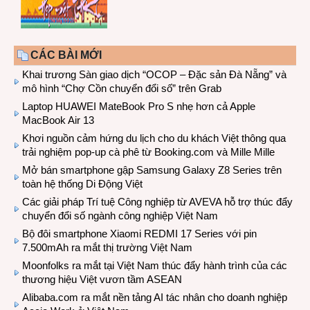
CÁC BÀI MỚI
Khai trương Sàn giao dịch “OCOP – Đặc sản Đà Nẵng” và
mô hình “Chợ Cồn chuyển đổi số” trên Grab
Laptop HUAWEI MateBook Pro S nhẹ hơn cả Apple
MacBook Air 13
Khơi nguồn cảm hứng du lịch cho du khách Việt thông qua
trải nghiệm pop-up cà phê từ Booking.com và Mille Mille
Mở bán smartphone gập Samsung Galaxy Z8 Series trên
toàn hệ thống Di Động Việt
Các giải pháp Trí tuệ Công nghiệp từ AVEVA hỗ trợ thúc đẩy
chuyển đổi số ngành công nghiệp Việt Nam
Bộ đôi smartphone Xiaomi REDMI 17 Series với pin
7.500mAh ra mắt thị trường Việt Nam
Moonfolks ra mắt tại Việt Nam thúc đẩy hành trình của các
thương hiệu Việt vươn tầm ASEAN
Alibaba.com ra mắt nền tảng AI tác nhân cho doanh nghiệp