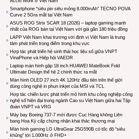
Accio Work ở Việt Nam
Smartphone “siêu pin siêu mỏng 8.000mAh” TECNO POVA
Curve 2 5Gra mắt tại Việt Nam
ASUS ROG Strix SCAR 18 (2026) – laptop gaming mạnh
nhất của ROG bán tại Việt Nam với giá gần 180 triệu đồng
LAPP Việt Nam khai trương với định vị Việt Nam là trung
tâm phát triển trọng điểm trong khu vực
Hợp tác phát triển hệ sinh thái học liệu số giữa VNPT
VinaPhone và Hiệp hội VAEDR
Laptop màn hình gập 18 inch HUAWEI MateBook Fold
Ultimate Design thế hệ 2 chính thức ra mắt
Màn hình OLED 27 inch 4K 120Hz đầu tiên trên thế giới
dùng công nghệ in phun inkjet của MSI và TCL
Hợp tác chiến lược phát triển mô hình khu công nghiệp công
nghệ số hiện đại trong ngành Cao su Việt Nam giữa hai Tập
đoàn VNPT và VRG
Máy bay Boeing 737-7 mới được Cục Hàng không Liên
bang Hoa Kỳ cấp chứng nhận khai thác thương mại
Màn hình gaming LG UltraGear 25G590B có tốc độ “siêu
khủng” tới 1.000Hz ở FHD+