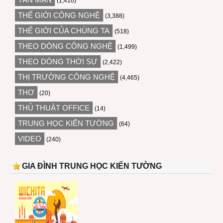
(1,410)
THẾ GIỚI CÔNG NGHỆ
(3,388)
THẾ GIỚI CỦA CHÚNG TA
(518)
THEO DÒNG CÔNG NGHỆ
(1,499)
THEO DÒNG THỜI SỰ
(2,422)
THỊ TRƯỜNG CÔNG NGHỆ
(4,465)
THƠ
(20)
THỦ THUẬT OFFICE
(14)
TRUNG HỌC KIẾN TƯỜNG
(64)
VIDEO
(240)
GIA ĐÌNH TRUNG HỌC KIẾN TƯỜNG