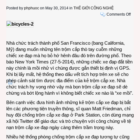
Posted by
phphuoc
on May 30, 2014 in
THẾ GIỚI CÔNG NGHỆ
on
Comments Off
San
Franc
bẫy
bọn
Nhà chức trách thành phố San Francisco (bang California,
trộm
Mỹ) đang muốn những tên trộm cắp thò tay cuỗm những
cắp
chiếc xe đạp mà họ bỏ hớ hênh đâu đó trên đường phố. Theo
bằng
báo New York Times (27-5-2014), những chiếc xe đạp đắt tiền
nhữn
này chính là mồi nhử vì chúng được gắn thiết bị định vị GPS.
chiếc
Khi bị lấy mất, hệ thống theo dấu vết tích hợp trên xe sẽ cho
xe
phép cảnh sát tìm được địa điểm của kẻ trộm cắp xe. Nhà
đạp
chức trách hy vọng nhờ vậy mà bọn trộm cắp xe đạp sẽ dè
có
chừng và bớt lộng hành vì không biết chiếc xe nào là “xe mồi”.
gắn
GPS
Bên cạnh việc đưa hình ảnh những kẻ trộm cắp xe đạp bị bắt
lên các phương tiện truyền thông, sĩ quan Matt Friedman, chỉ
huy đội chống trộm cắp xe đạp ở Park Station, còn dùng mạng
xã hội Twitter để giáo dục và trò chuyện với công chúng về tệ
nạn trộm cắp xe đạp ngày càng thêm trầm trọng này.
Nhiều hệ thống phòng chống trộm cắp xe đạp tương tự cũng