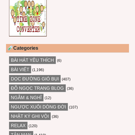
Categories
BÀI HÁT YÊU THÍCH
(6)
BÀI VIẾT
(1,196)
DỌC ĐƯỜNG GIÓ BỤI
(407)
ĐỖ NGỌC TRANG BLOG
(36)
NGẪM & NGHĨ
(12)
NGƯỢC XUÔI DÒNG ĐỜI
(107)
NHẬT KÝ GHI VỘI
(36)
RELAX
(120)
TẢN MẠN