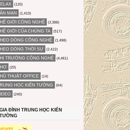
ELAX
(120)
ẢN MẠN
(1,410)
HẾ GIỚI CÔNG NGHỆ
(3,388)
HẾ GIỚI CỦA CHÚNG TA
(517)
HEO DÒNG CÔNG NGHỆ
(1,498)
HEO DÒNG THỜI SỰ
(2,422)
HỊ TRƯỜNG CÔNG NGHỆ
(4,461)
THƠ
(20)
HỦ THUẬT OFFICE
(14)
RUNG HỌC KIẾN TƯỜNG
(64)
IDEO
(240)
GIA ĐÌNH TRUNG HỌC KIẾN
TƯỜNG