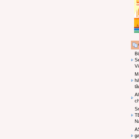
B
Se
V
Mo
hà
t
Al
c
S
T
N
A
g