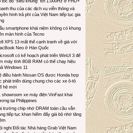
 tốc độ “siêu khủng” tới 1.000Hz ở FHD+
anh thu của các dịch vụ viễn thông và
uyền hình trả phí của Việt Nam tiếp tục gia
ng
ẫu smartphone khái niệm không có khung
iền màn hình của Tecno
ll XPS 13 mất thế cạnh tranh về giá với
acBook Neo ở Hàn Quốc
crosoft có kế hoạch phát triển WinUI 3 để
àm máy tính 8GB RAM có thể chạy hiệu
uả Windows 11
ệ điều hành Nissan OS được Honda hợp
c phát triển dùng chung cho các xe ô-tô
ế hệ mới
1 showroom xe máy điện VinFast khai
ương tại Philippines
hị trường chip nhớ DRAM toàn cầu vẫn
ng tiếp tục khan hiếm đẩy giá bộ nhớ tăng
hêm
i nghị Đối tác Nhà hàng Grab Việt Nam