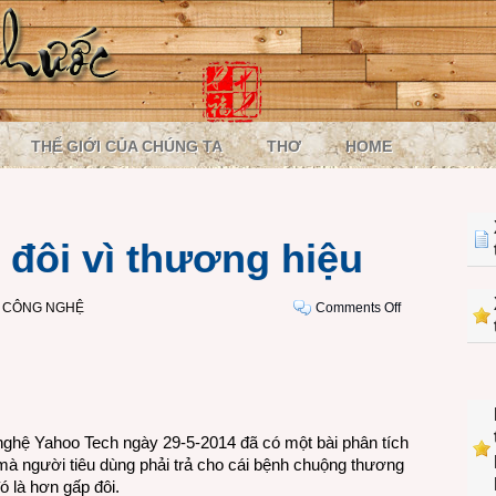
THẾ GIỚI CỦA CHÚNG TA
THƠ
HOME
p đôi vì thương hiệu
on
I CÔNG NGHỆ
Comments Off
Phải
trả
giá
gấp
đôi
vì
ghệ Yahoo Tech ngày 29-5-2014 đã có một bài phân tích
thương
á mà người tiêu dùng phải trả cho cái bệnh chuộng thương
hiệu
ó là hơn gấp đôi.