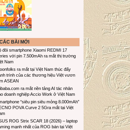
CÁC BÀI MỚI
ộ đôi smartphone Xiaomi REDMI 17
ries với pin 7.500mAh ra mắt thị trường
iệt Nam
onfolks ra mắt tại Việt Nam thúc đẩy
nh trình của các thương hiệu Việt vươn
ầm ASEAN
ibaba.com ra mắt nền tảng AI tác nhân
ho doanh nghiệp Accio Work ở Việt Nam
martphone “siêu pin siêu mỏng 8.000mAh”
ECNO POVA Curve 2 5Gra mắt tại Việt
am
SUS ROG Strix SCAR 18 (2026) – laptop
aming mạnh nhất của ROG bán tại Việt