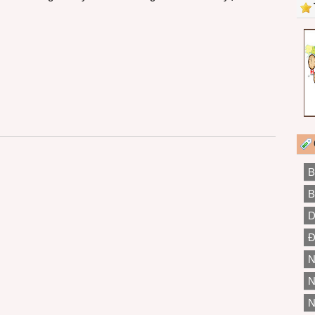
B
B
D
Đ
N
N
N