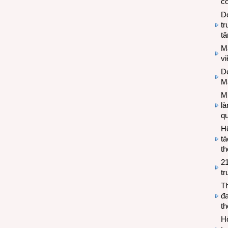
có
Do
tr
tă
M
v
De
M
Mi
l
q
H
tá
th
2
tr
T
đa
t
Hộ