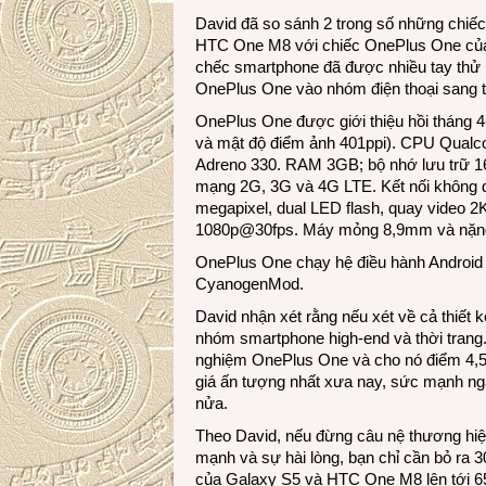
David đã so sánh 2 trong số những chiế
HTC One M8 với chiếc OnePlus One của
chếc smartphone đã được nhiều tay thử n
OnePlus One vào nhóm điện thoại sang t
OnePlus One được giới thiệu hồi tháng 4
và mật độ điểm ảnh 401ppi). CPU Qua
Adreno 330. RAM 3GB; bộ nhớ lưu trữ 1
mạng 2G, 3G và 4G LTE. Kết nối không d
megapixel, dual LED flash, quay video 
1080p@30fps. Máy mỏng 8,9mm và nặn
OnePlus One chạy hệ điều hành Android 
CyanogenMod.
David nhận xét rằng nếu xét về cả thiết
nhóm smartphone high-end và thời trang
nghiệm OnePlus One và cho nó điểm 4,5/
giá ấn tượng nhất xưa nay, sức mạnh ng
nửa.
Theo David, nếu đừng câu nệ thương hiệu
mạnh và sự hài lòng, bạn chỉ cần bỏ ra 
của Galaxy S5 và HTC One M8 lên tới 6