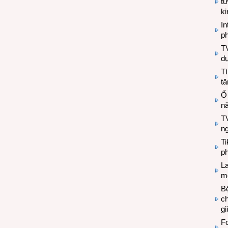
tư
k
In
ph
T
d
Tì
tă
Ổ
n
TV
n
T
ph
L
mẽ
Bệ
c
g
Fo