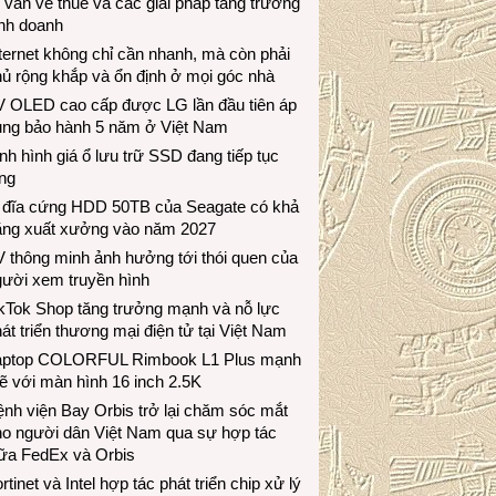
 vấn về thuế và các giải pháp tăng trưởng
inh doanh
ternet không chỉ cần nhanh, mà còn phải
ủ rộng khắp và ổn định ở mọi góc nhà
V OLED cao cấp được LG lần đầu tiên áp
ụng bảo hành 5 năm ở Việt Nam
nh hình giá ổ lưu trữ SSD đang tiếp tục
ng
 đĩa cứng HDD 50TB của Seagate có khả
ăng xuất xưởng vào năm 2027
 thông minh ảnh hưởng tới thói quen của
gười xem truyền hình
ikTok Shop tăng trưởng mạnh và nỗ lực
át triển thương mại điện tử tại Việt Nam
aptop COLORFUL Rimbook L1 Plus mạnh
 với màn hình 16 inch 2.5K
nh viện Bay Orbis trở lại chăm sóc mắt
ho người dân Việt Nam qua sự hợp tác
iữa FedEx và Orbis
rtinet và Intel hợp tác phát triển chip xử lý