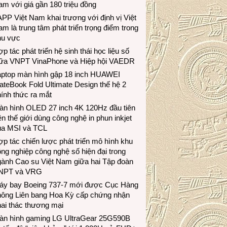
m với giá gần 180 triệu đồng
PP Việt Nam khai trương với định vị Việt
m là trung tâm phát triển trọng điểm trong
hu vực
p tác phát triển hệ sinh thái học liệu số
iữa VNPT VinaPhone và Hiệp hội VAEDR
aptop màn hình gập 18 inch HUAWEI
teBook Fold Ultimate Design thế hệ 2
ính thức ra mắt
àn hình OLED 27 inch 4K 120Hz đầu tiên
ên thế giới dùng công nghệ in phun inkjet
ủa MSI và TCL
p tác chiến lược phát triển mô hình khu
ng nghiệp công nghệ số hiện đại trong
gành Cao su Việt Nam giữa hai Tập đoàn
NPT và VRG
áy bay Boeing 737-7 mới được Cục Hàng
hông Liên bang Hoa Kỳ cấp chứng nhận
ai thác thương mại
àn hình gaming LG UltraGear 25G590B