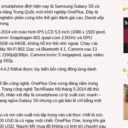
c smartphone đỉnh hiện nay là Samsung Galaxy S5 và
 hãng Trung Quốc mới khởi nghiệp OnePlus. Đây là
ghiệm phần cứng trên thế giới đánh giá cao. David xếp
rọng.
-2014 với màn hình IPS LCD 5,5 inch (1080 x 1920 pixel,
lcomm Snapdragon 801 quad-core 2,5GHz và GPU
6GB và 64GB, không hỗ trợ thẻ nhớ ngoài. Chạy các
ây Wi-Fi 802.11ac và Bluetooth 4.1. Camera sau 13
2K 2160p@30fps. Camera trước 5 megapixel, quay video
g 162g.
4.4.2 KitKat được tùy biến bởi cộng đồng lừng danh
 kế lẫn công nghệ, OnePlus One xứng đáng nằm trong
. Trang công nghệ TechRadar hồi tháng 5-2014 đã thử
5, nhận xét đây là smartphone có tỷ suất sức mạnh –
ang ngửa Galaxy S5 nhưng có giá bán lẻ chỉ bằng một
 và nơi sản xuất mà tập trung vào cái thực chất là sức
300 USD là có ngay một chiếc OnePlus One, trong khi giá
50 USD. Người Mỹ mua đồ không có tính tới chuyện sau