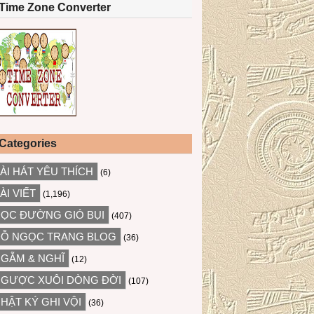
Time Zone Converter
Categories
ÀI HÁT YÊU THÍCH
(6)
ÀI VIẾT
(1,196)
ỌC ĐƯỜNG GIÓ BỤI
(407)
Ỗ NGỌC TRANG BLOG
(36)
GẪM & NGHĨ
(12)
GƯỢC XUÔI DÒNG ĐỜI
(107)
HẬT KÝ GHI VỘI
(36)