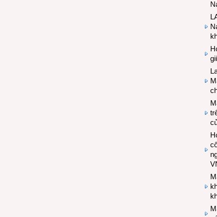
Na
LA
Na
k
Hợ
g
L
Ma
ch
M
tr
c
Hợ
cô
n
V
M
k
kh
M