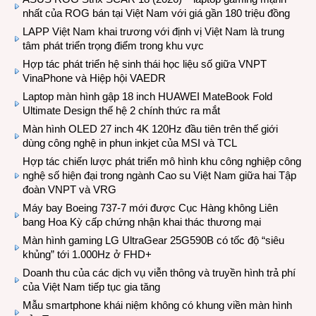
nhất của ROG bán tại Việt Nam với giá gần 180 triệu đồng
LAPP Việt Nam khai trương với định vị Việt Nam là trung
tâm phát triển trọng điểm trong khu vực
Hợp tác phát triển hệ sinh thái học liệu số giữa VNPT
VinaPhone và Hiệp hội VAEDR
Laptop màn hình gập 18 inch HUAWEI MateBook Fold
Ultimate Design thế hệ 2 chính thức ra mắt
Màn hình OLED 27 inch 4K 120Hz đầu tiên trên thế giới
dùng công nghệ in phun inkjet của MSI và TCL
Hợp tác chiến lược phát triển mô hình khu công nghiệp công
nghệ số hiện đại trong ngành Cao su Việt Nam giữa hai Tập
đoàn VNPT và VRG
Máy bay Boeing 737-7 mới được Cục Hàng không Liên
bang Hoa Kỳ cấp chứng nhận khai thác thương mại
Màn hình gaming LG UltraGear 25G590B có tốc độ “siêu
khủng” tới 1.000Hz ở FHD+
Doanh thu của các dịch vụ viễn thông và truyền hình trả phí
của Việt Nam tiếp tục gia tăng
Mẫu smartphone khái niệm không có khung viền màn hình