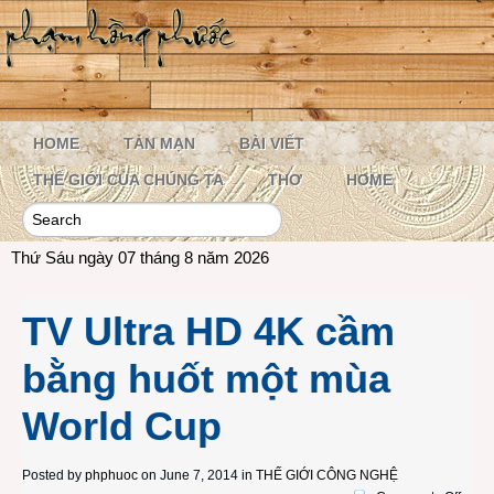
HOME
TẢN MẠN
BÀI VIẾT
THẾ GIỚI CỦA CHÚNG TA
THƠ
HOME
Thứ Sáu ngày 07 tháng 8 năm 2026
TV Ultra HD 4K cầm
bằng huốt một mùa
World Cup
Posted by
phphuoc
on June 7, 2014 in
THẾ GIỚI CÔNG NGHỆ