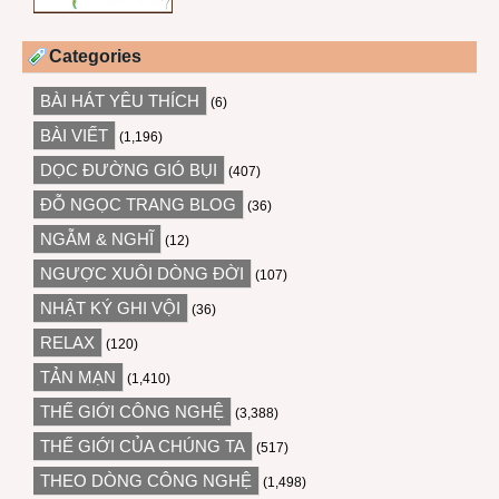
Categories
BÀI HÁT YÊU THÍCH
(6)
BÀI VIẾT
(1,196)
DỌC ĐƯỜNG GIÓ BỤI
(407)
ĐỖ NGỌC TRANG BLOG
(36)
NGẪM & NGHĨ
(12)
NGƯỢC XUÔI DÒNG ĐỜI
(107)
NHẬT KÝ GHI VỘI
(36)
RELAX
(120)
TẢN MẠN
(1,410)
THẾ GIỚI CÔNG NGHỆ
(3,388)
THẾ GIỚI CỦA CHÚNG TA
(517)
THEO DÒNG CÔNG NGHỆ
(1,498)