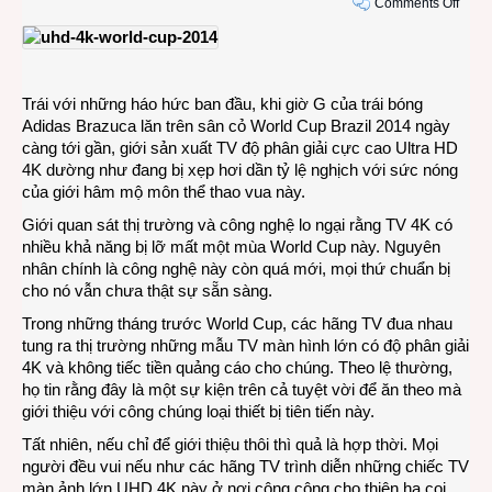
on
Comments Off
TV
Ultra
HD
4K
Trái với những háo hức ban đầu, khi giờ G của trái bóng
cầm
Adidas Brazuca lăn trên sân cỏ World Cup Brazil 2014 ngày
bằng
càng tới gần, giới sản xuất TV độ phân giải cực cao Ultra HD
huốt
4K dường như đang bị xẹp hơi dần tỷ lệ nghịch với sức nóng
một
của giới hâm mộ môn thể thao vua này.
mùa
Worl
Giới quan sát thị trường và công nghệ lo ngại rằng TV 4K có
Cup
nhiều khả năng bị lỡ mất một mùa World Cup này. Nguyên
nhân chính là công nghệ này còn quá mới, mọi thứ chuẩn bị
cho nó vẫn chưa thật sự sẵn sàng.
Trong những tháng trước World Cup, các hãng TV đua nhau
tung ra thị trường những mẫu TV màn hình lớn có độ phân giải
4K và không tiếc tiền quảng cáo cho chúng. Theo lệ thường,
họ tin rằng đây là một sự kiện trên cả tuyệt vời để ăn theo mà
giới thiệu với công chúng loại thiết bị tiên tiến này.
Tất nhiên, nếu chỉ để giới thiệu thôi thì quả là hợp thời. Mọi
người đều vui nếu như các hãng TV trình diễn những chiếc TV
màn ảnh lớn UHD 4K này ở nơi công cộng cho thiên hạ coi