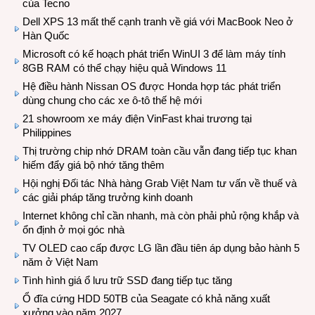
của Tecno
Dell XPS 13 mất thế cạnh tranh về giá với MacBook Neo ở
Hàn Quốc
Microsoft có kế hoạch phát triển WinUI 3 để làm máy tính
8GB RAM có thể chạy hiệu quả Windows 11
Hệ điều hành Nissan OS được Honda hợp tác phát triển
dùng chung cho các xe ô-tô thế hệ mới
21 showroom xe máy điện VinFast khai trương tại
Philippines
Thị trường chip nhớ DRAM toàn cầu vẫn đang tiếp tục khan
hiếm đẩy giá bộ nhớ tăng thêm
Hội nghị Đối tác Nhà hàng Grab Việt Nam tư vấn về thuế và
các giải pháp tăng trưởng kinh doanh
Internet không chỉ cần nhanh, mà còn phải phủ rộng khắp và
ổn định ở mọi góc nhà
TV OLED cao cấp được LG lần đầu tiên áp dụng bảo hành 5
năm ở Việt Nam
Tình hình giá ổ lưu trữ SSD đang tiếp tục tăng
Ổ đĩa cứng HDD 50TB của Seagate có khả năng xuất
xưởng vào năm 2027