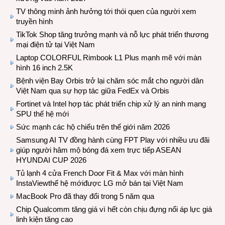
TV thông minh ảnh hưởng tới thói quen của người xem
truyền hình
TikTok Shop tăng trưởng mạnh và nỗ lực phát triển thương
mại điện tử tại Việt Nam
Laptop COLORFUL Rimbook L1 Plus mạnh mẽ với màn
hình 16 inch 2.5K
Bệnh viện Bay Orbis trở lại chăm sóc mắt cho người dân
Việt Nam qua sự hợp tác giữa FedEx và Orbis
Fortinet và Intel hợp tác phát triển chip xử lý an ninh mạng
SPU thế hệ mới
Sức mạnh các hộ chiếu trên thế giới năm 2026
Samsung AI TV đồng hành cùng FPT Play với nhiều ưu đãi
giúp người hâm mộ bóng đá xem trực tiếp ASEAN
HYUNDAI CUP 2026
Tủ lạnh 4 cửa French Door Fit & Max với màn hình
InstaViewthế hệ mớiđược LG mở bán tại Việt Nam
MacBook Pro đã thay đổi trong 5 năm qua
Chip Qualcomm tăng giá vì hết còn chịu đựng nổi áp lực giá
linh kiện tăng cao