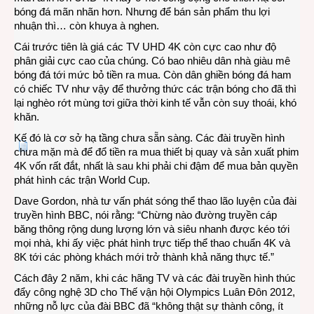
bóng đá mãn nhãn hơn. Nhưng để bán sản phẩm thu lợi
nhuận thì… còn khuya à nghen.
Cái trước tiên là giá các TV UHD 4K còn cực cao như độ
phân giải cực cao của chúng. Có bao nhiêu dân nhà giàu mê
bóng đá tới mức bỏ tiền ra mua. Còn dân ghiền bóng đá ham
có chiếc TV như vậy để thưởng thức các trận bóng cho đã thì
lại nghèo rớt mùng tơi giữa thời kinh tế vẫn còn suy thoái, khó
khăn.
Kế đó là cơ sở hạ tầng chưa sẵn sàng. Các đài truyền hình
chưa mặn mà để đổ tiền ra mua thiết bị quay và sản xuất phim
4K vốn rất đắt, nhất là sau khi phải chi đậm để mua bản quyền
phát hình các trận World Cup.
Dave Gordon, nhà tư vấn phát sóng thể thao lão luyện của đài
truyền hình BBC, nói rằng: “Chừng nào đường truyền cáp
băng thông rộng dung lượng lớn và siêu nhanh được kéo tới
mọi nhà, khi ấy việc phát hình trực tiếp thể thao chuẩn 4K và
8K tới các phòng khách mới trở thành khả năng thực tế.”
Cách đây 2 năm, khi các hãng TV và các đài truyền hình thúc
đẩy công nghệ 3D cho Thế vận hội Olympics Luân Đôn 2012,
những nỗ lực của đài BBC đã “không thật sự thành công, ít