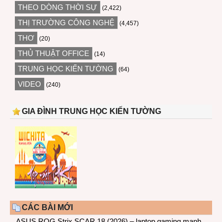
THEO DÒNG THỜI SỰ
(2,422)
THỊ TRƯỜNG CÔNG NGHỆ
(4,457)
THƠ
(20)
THỦ THUẬT OFFICE
(14)
TRUNG HỌC KIẾN TƯỜNG
(64)
VIDEO
(240)
GIA ĐÌNH TRUNG HỌC KIẾN TƯỜNG
CÁC BÀI MỚI
ASUS ROG Strix SCAR 18 (2026) – laptop gaming mạnh