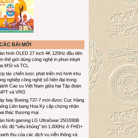
CÁC BÀI MỚI
àn hình OLED 27 inch 4K 120Hz đầu tiên
ên thế giới dùng công nghệ in phun inkjet
ủa MSI và TCL
p tác chiến lược phát triển mô hình khu
ng nghiệp công nghệ số hiện đại trong
gành Cao su Việt Nam giữa hai Tập đoàn
NPT và VRG
áy bay Boeing 737-7 mới được Cục Hàng
hông Liên bang Hoa Kỳ cấp chứng nhận
ai thác thương mại
àn hình gaming LG UltraGear 25G590B
 tốc độ “siêu khủng” tới 1.000Hz ở FHD+
anh thu của các dịch vụ viễn thông và