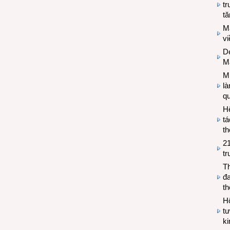
tr
tă
M
v
De
M
Mi
l
q
H
tá
th
2
tr
T
đa
t
Hộ
tư
k