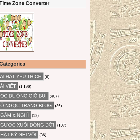
Time Zone Converter
Categories
ÀI HÁT YÊU THÍCH
(6)
ÀI VIẾT
(1,196)
ỌC ĐƯỜNG GIÓ BỤI
(407)
Ỗ NGỌC TRANG BLOG
(36)
GẪM & NGHĨ
(12)
GƯỢC XUÔI DÒNG ĐỜI
(107)
HẬT KÝ GHI VỘI
(36)