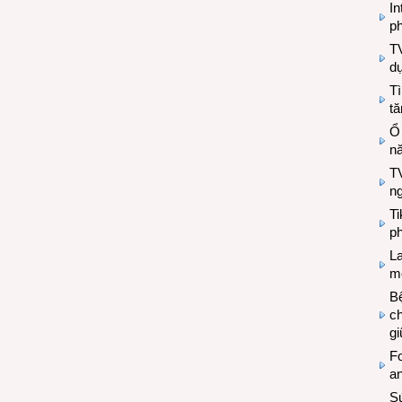
In
ph
T
d
Tì
tă
Ổ
n
TV
n
T
ph
L
mẽ
Bệ
c
g
Fo
a
Sứ