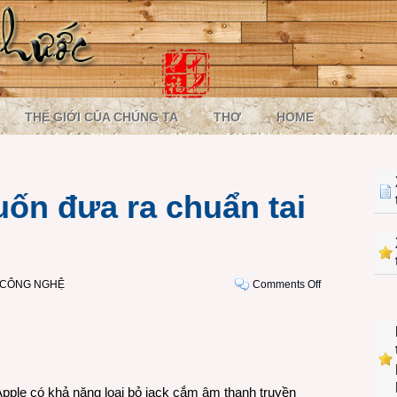
THẾ GIỚI CỦA CHÚNG TA
THƠ
HOME
uốn đưa ra chuẩn tai
on
I CÔNG NGHỆ
Comments Off
Vì
sao
Apple
muốn
đưa
ra
Apple có khả năng loại bỏ jack cắm âm thanh truyền