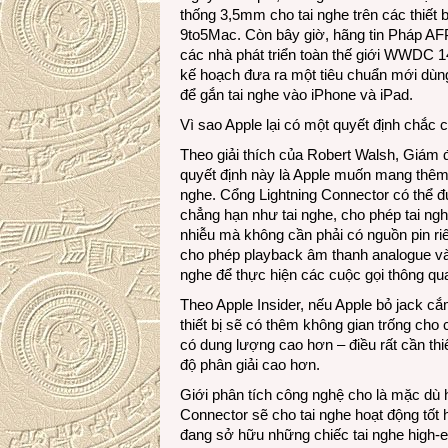
thống 3,5mm cho tai nghe trên các thiết b
9to5Mac. Còn bây giờ, hãng tin Pháp AFP 
các nhà phát triển toàn thế giới WWDC 14 
kế hoạch đưa ra một tiêu chuẩn mới dùng
để gắn tai nghe vào iPhone và iPad.
Vì sao Apple lại có một quyết định chắc 
Theo giải thích của Robert Walsh, Giám 
quyết định này là Apple muốn mang thêm
nghe. Cổng Lightning Connector có thể đư
chẳng hạn như tai nghe, cho phép tai ng
nhiễu mà không cần phải có nguồn pin r
cho phép playback âm thanh analogue và 
nghe để thực hiện các cuộc gọi thông q
Theo Apple Insider, nếu Apple bỏ jack c
thiết bị sẽ có thêm không gian trống cho 
có dung lượng cao hơn – điều rất cần th
độ phân giải cao hơn.
Giới phân tích công nghệ cho là mặc dù h
Connector sẽ cho tai nghe hoạt động tốt
đang sở hữu những chiếc tai nghe high-e