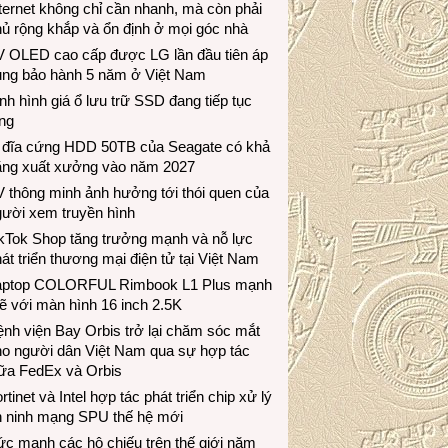
ternet không chỉ cần nhanh, mà còn phải
ủ rộng khắp và ổn định ở mọi góc nhà
V OLED cao cấp được LG lần đầu tiên áp
ụng bảo hành 5 năm ở Việt Nam
nh hình giá ổ lưu trữ SSD đang tiếp tục
ng
 đĩa cứng HDD 50TB của Seagate có khả
ăng xuất xưởng vào năm 2027
 thông minh ảnh hưởng tới thói quen của
gười xem truyền hình
ikTok Shop tăng trưởng mạnh và nỗ lực
át triển thương mại điện tử tại Việt Nam
aptop COLORFUL Rimbook L1 Plus mạnh
 với màn hình 16 inch 2.5K
nh viện Bay Orbis trở lại chăm sóc mắt
ho người dân Việt Nam qua sự hợp tác
iữa FedEx và Orbis
rtinet và Intel hợp tác phát triển chip xử lý
n ninh mạng SPU thế hệ mới
c mạnh các hộ chiếu trên thế giới năm