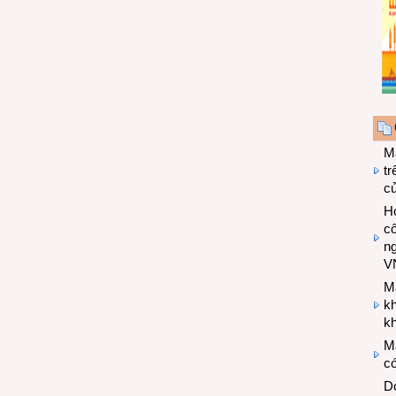
M
tr
c
Hợ
cô
n
V
M
k
kh
M
có
Do