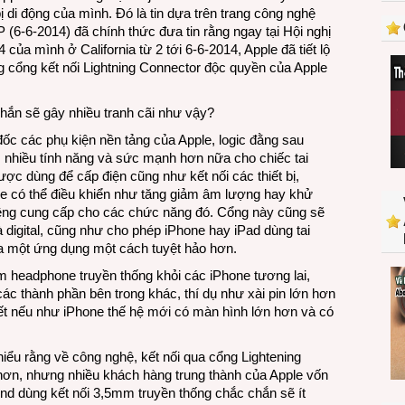
chuẩn
ị di động của mình. Đó là tin dựa trên trang công nghệ
tai
(6-6-2014) đã chính thức đưa tin rằng ngay tại Hội nghị
nghe
của mình ở California từ 2 tới 6-6-2014, Apple đã tiết lộ
mới?
 cổng kết nối Lightning Connector độc quyền của Apple
chắn sẽ gây nhiều tranh cãi như vậy?
đốc các phụ kiện nền tảng của Apple, logic đằng sau
 nhiều tính năng và sức mạnh hơn nữa cho chiếc tai
ợc dùng để cấp điện cũng như kết nối các thiết bị,
he có thể điều khiển như tăng giảm âm lượng hay khử
iêng cung cấp cho các chức năng đó. Cổng này cũng sẽ
digital, cũng như cho phép iPhone hay iPad dùng tai
ua một ứng dụng một cách tuyệt hảo hơn.
ắm headphone truyền thống khỏi các iPhone tương lai,
các thành phần bên trong khác, thí dụ như xài pin lớn hơn
iết nếu như iPhone thế hệ mới có màn hình lớn hơn và có
iểu rằng về công nghệ, kết nối qua cổng Lightening
 hơn, nhưng nhiều khách hàng trung thành của Apple vốn
nd dùng kết nối 3,5mm truyền thống chắc chắn sẽ ít