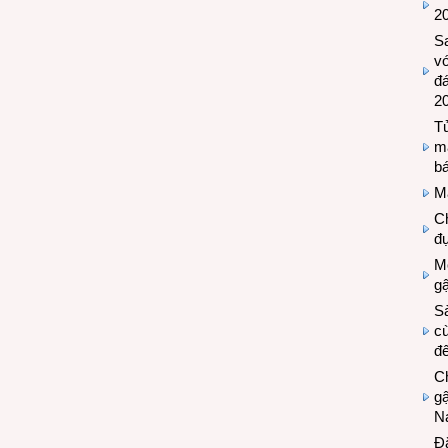
2
S
vớ
đ
2
Tủ
m
bá
M
Ch
đự
Mộ
g
S
cù
đế
C
gậ
N
Đ