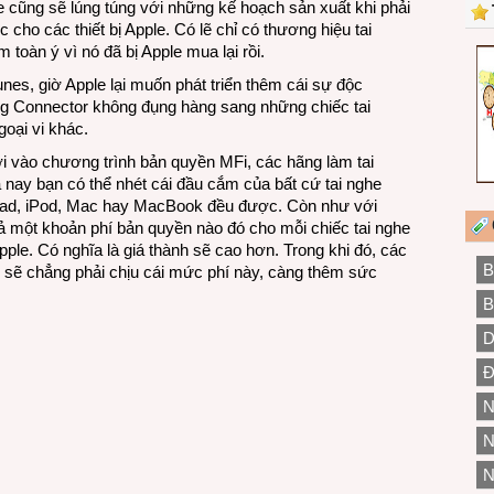
e cũng sẽ lúng túng với những kế hoạch sản xuất khi phải
cho các thiết bị Apple. Có lẽ chỉ có thương hiệu tai
 toàn ý vì nó đã bị Apple mua lại rồi.
unes, giờ Apple lại muốn phát triển thêm cái sự độc
ng Connector không đụng hàng sang những chiếc tai
ngoại vi khác.
i vào chương trình bản quyền MFi, các hãng làm tai
a nay bạn có thể nhét cái đầu cắm của bất cứ tai nghe
iPad, iPod, Mac hay MacBook đều được. Còn như với
rả một khoản phí bản quyền nào đó cho mỗi chiếc tai nghe
Apple. Có nghĩa là giá thành sẽ cao hơn. Trong khi đó, các
B
e sẽ chẳng phải chịu cái mức phí này, càng thêm sức
B
D
Đ
N
N
N