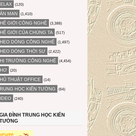
ELAX
(120)
ẢN MẠN
(1,410)
HẾ GIỚI CÔNG NGHỆ
(3,388)
HẾ GIỚI CỦA CHÚNG TA
(517)
HEO DÒNG CÔNG NGHỆ
(1,497)
HEO DÒNG THỜI SỰ
(2,422)
HỊ TRƯỜNG CÔNG NGHỆ
(4,454)
THƠ
(20)
HỦ THUẬT OFFICE
(14)
RUNG HỌC KIẾN TƯỜNG
(64)
IDEO
(240)
GIA ĐÌNH TRUNG HỌC KIẾN
TƯỜNG