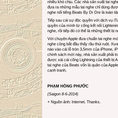
nhiều khó chịu. Các nhà sản xuất tai ngh
đưa ra những mẫu tai nghe chỉ dùng được 
nghe nổi tiếng Beats By Dr Dre là toàn tâm
Tiếp sau cái sự độc quyền với dịch vụ iT
quyền của mình từ cổng kết nối Lighteni
nghe, rồi tiếp đó có thể là những thiết bị 
Với chuyện Apple đưa chuẩn tai nghe mớ
nghe cũng bắt đầu thấy rầu thúi ruột. Xư
nào vào cái lỗ tròn 3,5mm của iPhone, 
chính sách mới này, nhà sản xuất phải t
được xài cái cổng Lightning của thiết bị 
tai nghe của Beats vốn là quân của Appl
cạnh tranh.
PHẠM HỒNG PHƯỚC
(Saigon 8-6-2014)
+ Nguồn ảnh: Internet. Thanks.