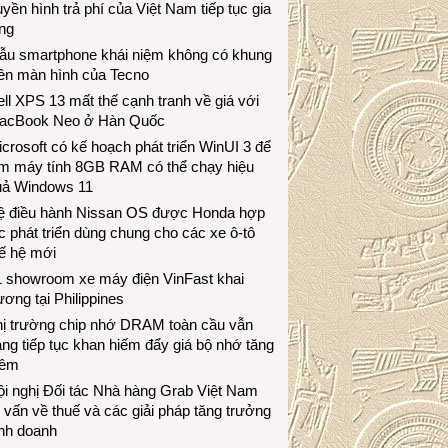
uyền hình trả phí của Việt Nam tiếp tục gia
ng
ẫu smartphone khái niệm không có khung
iền màn hình của Tecno
ll XPS 13 mất thế cạnh tranh về giá với
acBook Neo ở Hàn Quốc
crosoft có kế hoạch phát triển WinUI 3 để
àm máy tính 8GB RAM có thể chạy hiệu
uả Windows 11
ệ điều hành Nissan OS được Honda hợp
c phát triển dùng chung cho các xe ô-tô
ế hệ mới
1 showroom xe máy điện VinFast khai
ương tại Philippines
hị trường chip nhớ DRAM toàn cầu vẫn
ng tiếp tục khan hiếm đẩy giá bộ nhớ tăng
hêm
i nghị Đối tác Nhà hàng Grab Việt Nam
 vấn về thuế và các giải pháp tăng trưởng
inh doanh