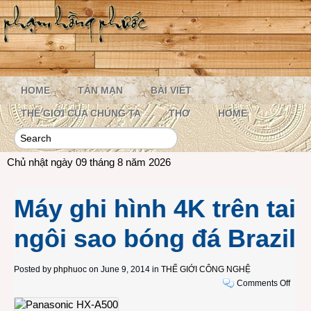
HOME
TẢN MẠN
BÀI VIẾT
THẾ GIỚI CỦA CHÚNG TA
THƠ
HOME
Chủ nhật ngày 09 tháng 8 năm 2026
Máy ghi hình 4K trên tai
ngôi sao bóng đá Brazil
Posted by
phphuoc
on June 9, 2014 in
THẾ GIỚI CÔNG NGHỆ
on
Comments Off
Máy
ghi