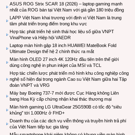
ASUS ROG Strix SCAR 18 (2026) – laptop gaming mạnh
nhất của ROG bán tại Việt Nam với giá gần 180 triệu đồng
LAPP Việt Nam khai trương với định vị Việt Nam là trung
tâm phát triển trọng điểm trong khu vực
Hợp tác phát triển hệ sinh thái học liệu số giữa VNPT
VinaPhone và Hiệp hội VAEDR
Laptop màn hình gập 18 inch HUAWEI MateBook Fold
Ultimate Design thế hệ 2 chính thức ra mắt
Màn hình OLED 27 inch 4K 120Hz đầu tiên trên thế giới
dùng công nghệ in phun inkjet của MSI và TCL
Hợp tác chiến lược phát triển mô hình khu công nghiệp công
nghệ số hiện đại trong ngành Cao su Việt Nam giữa hai Tập
đoàn VNPT và VRG
Máy bay Boeing 737-7 mới được Cục Hàng không Liên
bang Hoa Kỳ cấp chứng nhận khai thác thương mại
Màn hình gaming LG UltraGear 25G590B có tốc độ “siêu
khủng” tới 1.000Hz ở FHD+
Doanh thu của các dịch vụ viễn thông và truyền hình trả phí
của Việt Nam tiếp tục gia tăng
Mẫu smartphone khái niệm không có khung viền màn hình