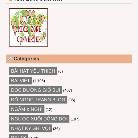
Categories
BÀI HÁT YÊU THÍCH
(6)
BÀI VIẾT
(1,196)
DỌC ĐƯỜNG GIÓ BỤI
(407)
ĐỖ NGỌC TRANG BLOG
(36)
NGẪM & NGHĨ
(12)
NGƯỢC XUÔI DÒNG ĐỜI
(107)
NHẬT KÝ GHI VỘI
(36)
RELAX