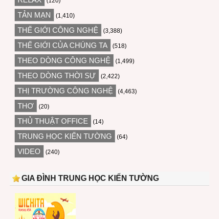
(120)
TẢN MẠN
(1,410)
THẾ GIỚI CÔNG NGHỆ
(3,388)
THẾ GIỚI CỦA CHÚNG TA
(518)
THEO DÒNG CÔNG NGHỆ
(1,499)
THEO DÒNG THỜI SỰ
(2,422)
THỊ TRƯỜNG CÔNG NGHỆ
(4,463)
THƠ
(20)
THỦ THUẬT OFFICE
(14)
TRUNG HỌC KIẾN TƯỜNG
(64)
VIDEO
(240)
GIA ĐÌNH TRUNG HỌC KIẾN TƯỜNG