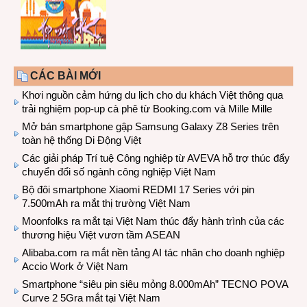
CÁC BÀI MỚI
Khơi nguồn cảm hứng du lịch cho du khách Việt thông qua
trải nghiệm pop-up cà phê từ Booking.com và Mille Mille
Mở bán smartphone gập Samsung Galaxy Z8 Series trên
toàn hệ thống Di Động Việt
Các giải pháp Trí tuệ Công nghiệp từ AVEVA hỗ trợ thúc đẩy
chuyển đổi số ngành công nghiệp Việt Nam
Bộ đôi smartphone Xiaomi REDMI 17 Series với pin
7.500mAh ra mắt thị trường Việt Nam
Moonfolks ra mắt tại Việt Nam thúc đẩy hành trình của các
thương hiệu Việt vươn tầm ASEAN
Alibaba.com ra mắt nền tảng AI tác nhân cho doanh nghiệp
Accio Work ở Việt Nam
Smartphone “siêu pin siêu mỏng 8.000mAh” TECNO POVA
Curve 2 5Gra mắt tại Việt Nam