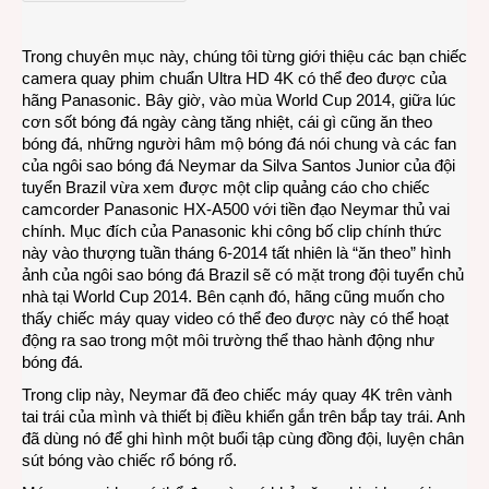
hình
4K
Trong chuyên mục này, chúng tôi từng giới thiệu các bạn chiếc
trên
camera quay phim chuẩn Ultra HD 4K có thể đeo được của
tai
hãng Panasonic. Bây giờ, vào mùa World Cup 2014, giữa lúc
ngôi
cơn sốt bóng đá ngày càng tăng nhiệt, cái gì cũng ăn theo
sao
bóng đá, những người hâm mộ bóng đá nói chung và các fan
bóng
của ngôi sao bóng đá Neymar da Silva Santos Junior của đội
đá
tuyển Brazil vừa xem được một clip quảng cáo cho chiếc
Brazil
camcorder Panasonic HX-A500 với tiền đạo Neymar thủ vai
chính. Mục đích của Panasonic khi công bố clip chính thức
này vào thượng tuần tháng 6-2014 tất nhiên là “ăn theo” hình
ảnh của ngôi sao bóng đá Brazil sẽ có mặt trong đội tuyển chủ
nhà tại World Cup 2014. Bên cạnh đó, hãng cũng muốn cho
thấy chiếc máy quay video có thể đeo được này có thể hoạt
động ra sao trong một môi trường thể thao hành động như
bóng đá.
Trong clip này, Neymar đã đeo chiếc máy quay 4K trên vành
tai trái của mình và thiết bị điều khiển gắn trên bắp tay trái. Anh
đã dùng nó để ghi hình một buổi tập cùng đồng đội, luyện chân
sút bóng vào chiếc rổ bóng rổ.