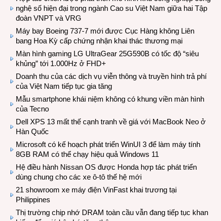
nghệ số hiện đại trong ngành Cao su Việt Nam giữa hai Tập
đoàn VNPT và VRG
Máy bay Boeing 737-7 mới được Cục Hàng không Liên
bang Hoa Kỳ cấp chứng nhận khai thác thương mại
Màn hình gaming LG UltraGear 25G590B có tốc độ “siêu
khủng” tới 1.000Hz ở FHD+
Doanh thu của các dịch vụ viễn thông và truyền hình trả phí
của Việt Nam tiếp tục gia tăng
Mẫu smartphone khái niệm không có khung viền màn hình
của Tecno
Dell XPS 13 mất thế cạnh tranh về giá với MacBook Neo ở
Hàn Quốc
Microsoft có kế hoạch phát triển WinUI 3 để làm máy tính
8GB RAM có thể chạy hiệu quả Windows 11
Hệ điều hành Nissan OS được Honda hợp tác phát triển
dùng chung cho các xe ô-tô thế hệ mới
21 showroom xe máy điện VinFast khai trương tại
Philippines
Thị trường chip nhớ DRAM toàn cầu vẫn đang tiếp tục khan