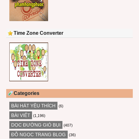
Time Zone Converter
Categories
BÀI HÁT YÊU THÍCH
(6)
BÀI VIẾT
(1,196)
DỌC ĐƯỜNG GIÓ BỤI
(407)
ĐỖ NGỌC TRANG BLOG
(36)