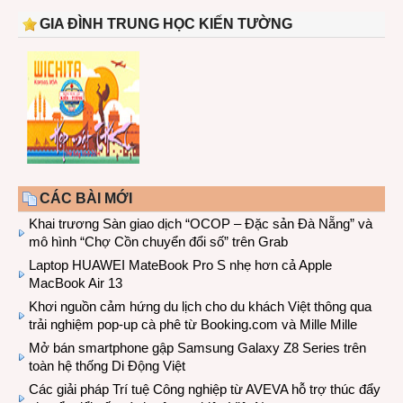
GIA ĐÌNH TRUNG HỌC KIẾN TƯỜNG
CÁC BÀI MỚI
Khai trương Sàn giao dịch “OCOP – Đặc sản Đà Nẵng” và
mô hình “Chợ Cồn chuyển đổi số” trên Grab
Laptop HUAWEI MateBook Pro S nhẹ hơn cả Apple
MacBook Air 13
Khơi nguồn cảm hứng du lịch cho du khách Việt thông qua
trải nghiệm pop-up cà phê từ Booking.com và Mille Mille
Mở bán smartphone gập Samsung Galaxy Z8 Series trên
toàn hệ thống Di Động Việt
Các giải pháp Trí tuệ Công nghiệp từ AVEVA hỗ trợ thúc đẩy