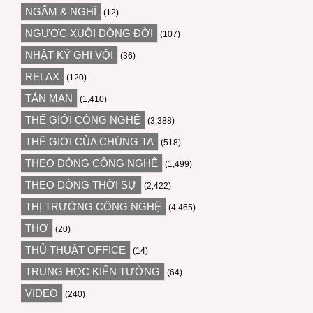
NGẪM & NGHĨ
(12)
NGƯỢC XUÔI DÒNG ĐỜI
(107)
NHẬT KÝ GHI VỘI
(36)
RELAX
(120)
TẢN MẠN
(1,410)
THẾ GIỚI CÔNG NGHỆ
(3,388)
THẾ GIỚI CỦA CHÚNG TA
(518)
THEO DÒNG CÔNG NGHỆ
(1,499)
THEO DÒNG THỜI SỰ
(2,422)
THỊ TRƯỜNG CÔNG NGHỆ
(4,465)
THƠ
(20)
THỦ THUẬT OFFICE
(14)
TRUNG HỌC KIẾN TƯỜNG
(64)
VIDEO
(240)