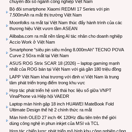
chuyển đổi số ngành công nghiệp Việt Nam
Bộ đôi smartphone Xiaomi REDMI 17 Series với pin
7.500mAh ra mắt thị trường Việt Nam
Moonfolks ra mắt tại Việt Nam thúc đẩy hành trình của các
thương hiệu Việt vươn tầm ASEAN
Alibaba.com ra mắt nền tảng AI tác nhân cho doanh nghiệp
Accio Work ở Việt Nam
Smartphone “siêu pin siêu mỏng 8.000mAh” TECNO POVA
Curve 2 5Gra mắt tại Việt Nam
ASUS ROG Strix SCAR 18 (2026) – laptop gaming mạnh
nhất của ROG bán tại Việt Nam với giá gần 180 triệu đồng
LAPP Việt Nam khai trương với định vị Việt Nam là trung
tâm phát triển trọng điểm trong khu vực
Hợp tác phát triển hệ sinh thái học liệu số giữa VNPT
VinaPhone và Hiệp hội VAEDR
Laptop màn hình gập 18 inch HUAWEI MateBook Fold
Ultimate Design thế hệ 2 chính thức ra mắt
Màn hình OLED 27 inch 4K 120Hz đầu tiên trên thế giới
dùng công nghệ in phun inkjet của MSI và TCL
Hợp tác chiến lược phát triển mô hình khu công nghiệp công