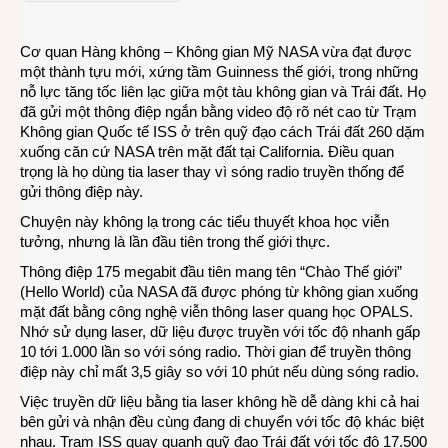
Trái
đất
Cơ quan Hàng không – Không gian Mỹ NASA vừa đạt được
đến
một thành tựu mới, xứng tầm Guinness thế giới, trong những
từ
nỗ lực tăng tốc liên lạc giữa một tàu không gian và Trái đất. Họ
khôn
đã gửi một thông điệp ngắn bằng video độ rõ nét cao từ Trạm
gian
Không gian Quốc tế ISS ở trên quỹ đạo cách Trái đất 260 dặm
xuống căn cứ NASA trên mặt đất tại California. Điều quan
trọng là họ dùng tia laser thay vì sóng radio truyền thống để
gửi thông điệp này.
Chuyện này không lạ trong các tiểu thuyết khoa học viễn
tưởng, nhưng là lần đầu tiên trong thế giới thực.
Thông điệp 175 megabit đầu tiên mang tên “Chào Thế giới”
(Hello World) của NASA đã được phóng từ không gian xuống
mặt đất bằng công nghệ viễn thông laser quang học OPALS.
Nhớ sử dụng laser, dữ liệu được truyền với tốc độ nhanh gấp
10 tới 1.000 lần so với sóng radio. Thời gian để truyền thông
điệp này chỉ mất 3,5 giây so với 10 phút nếu dùng sóng radio.
Việc truyền dữ liệu bằng tia laser không hề dễ dàng khi cả hai
bên gửi và nhận đều cùng đang di chuyển với tốc độ khác biệt
nhau. Trạm ISS quay quanh quỹ đạo Trái đất với tốc độ 17.500