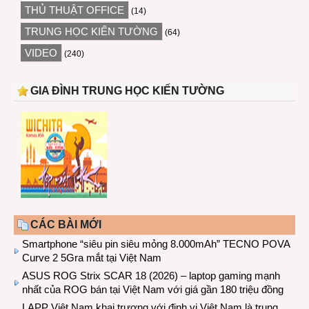
THỦ THUẬT OFFICE
(14)
TRUNG HỌC KIẾN TƯỜNG
(64)
VIDEO
(240)
GIA ĐÌNH TRUNG HỌC KIẾN TƯỜNG
CÁC BÀI MỚI
Smartphone “siêu pin siêu mỏng 8.000mAh” TECNO POVA
Curve 2 5Gra mắt tại Việt Nam
ASUS ROG Strix SCAR 18 (2026) – laptop gaming mạnh
nhất của ROG bán tại Việt Nam với giá gần 180 triệu đồng
LAPP Việt Nam khai trương với định vị Việt Nam là trung