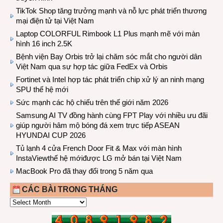
TikTok Shop tăng trưởng mạnh và nỗ lực phát triển thương
mại điện tử tại Việt Nam
Laptop COLORFUL Rimbook L1 Plus mạnh mẽ với màn
hình 16 inch 2.5K
Bệnh viện Bay Orbis trở lại chăm sóc mắt cho người dân
Việt Nam qua sự hợp tác giữa FedEx và Orbis
Fortinet và Intel hợp tác phát triển chip xử lý an ninh mạng
SPU thế hệ mới
Sức mạnh các hộ chiếu trên thế giới năm 2026
Samsung AI TV đồng hành cùng FPT Play với nhiều ưu đãi
giúp người hâm mộ bóng đá xem trực tiếp ASEAN
HYUNDAI CUP 2026
Tủ lạnh 4 cửa French Door Fit & Max với màn hình
InstaViewthế hệ mớiđược LG mở bán tại Việt Nam
MacBook Pro đã thay đổi trong 5 năm qua
CÁC BÀI TRONG THÁNG
CÁC
BÀI
TRONG