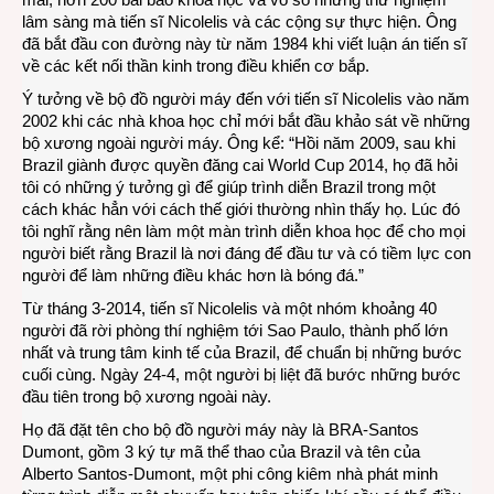
lâm sàng mà tiến sĩ Nicolelis và các cộng sự thực hiện. Ông
đã bắt đầu con đường này từ năm 1984 khi viết luận án tiến sĩ
về các kết nối thần kinh trong điều khiển cơ bắp.
Ý tưởng về bộ đồ người máy đến với tiến sĩ Nicolelis vào năm
2002 khi các nhà khoa học chỉ mới bắt đầu khảo sát về những
bộ xương ngoài người máy. Ông kể: “Hồi năm 2009, sau khi
Brazil giành được quyền đăng cai World Cup 2014, họ đã hỏi
tôi có những ý tưởng gì để giúp trình diễn Brazil trong một
cách khác hẳn với cách thế giới thường nhìn thấy họ. Lúc đó
tôi nghĩ rằng nên làm một màn trình diễn khoa học để cho mọi
người biết rằng Brazil là nơi đáng để đầu tư và có tiềm lực con
người để làm những điều khác hơn là bóng đá.”
Từ tháng 3-2014, tiến sĩ Nicolelis và một nhóm khoảng 40
người đã rời phòng thí nghiệm tới Sao Paulo, thành phố lớn
nhất và trung tâm kinh tế của Brazil, để chuẩn bị những bước
cuối cùng. Ngày 24-4, một người bị liệt đã bước những bước
đầu tiên trong bộ xương ngoài này.
Họ đã đặt tên cho bộ đồ người máy này là BRA-Santos
Dumont, gồm 3 ký tự mã thể thao của Brazil và tên của
Alberto Santos-Dumont, một phi công kiêm nhà phát minh