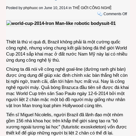
Posted by
phphuoc
on June 10, 2014 in
THẾ GIỚI CÔNG NGHỆ
on
Comments Off
Ngườ
liệt
dùng
công
Thiệt là thú vị quá đi, Brazil không phải là một cường quốc
nghệ
công nghệ, nhưng vòng chung kết giải bóng đá thế giới World
ngườ
Cup 2014 sắp khai mạc ở đất nước Nam Mỹ này lại có nhiều
máy
ứng dụng công nghệ lý thú.
Iron
Man
Chúng ta đã nói về công nghệ goal-line (đường ranh ghi bàn)
để
được ứng dụng để giúp xác định chính xác bàn thắng hết còn
khai
bị nghi ngờ, tranh cãi, dẫn tới hậm hực mất vui. Nay là công
bóng
nghệ người máy. Quả bóng Brazuca đầu tiên sẽ được đá khai
Worl
mạc World Cup trên sân Sao Paulo ngày 12-6-2014 bởi một
Cup
người liệt 2 chân mặc một bộ đồ người máy giống như nhân
Brazil
vật Iron Man trong loạt phim Hollywood cùng tên.
Tiến sĩ Miguel Nicolelis, người Brazil đã lãnh đạo một nhóm
gồm 156 nhà khoa học trên khắp thế giới sáng tạo ra “bộ
xương ngoài tương lai học” (futuristic exoskeleton) vốn được
thiết kế để giúp những người bị liệt 2 chân có thể đi lại.