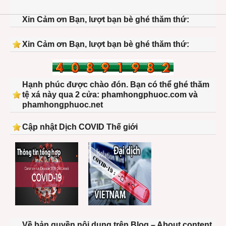
Xin Cảm ơn Bạn, lượt bạn bè ghé thăm thứ:
Xin Cảm ơn Bạn, lượt bạn bè ghé thăm thứ:
Hạnh phúc được chào đón. Bạn có thể ghé thăm
tệ xá này qua 2 cửa: phamhongphuoc.com và
phamhongphuoc.net
Cập nhật Dịch COVID Thế giới
Về bản quyền nội dung trên Blog – About content