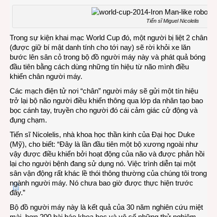
Tiến sĩ Miguel Nicolelis
Trong sự kiện khai mạc World Cup đó, một người bị liệt 2 chân
(được giữ bí mật danh tính cho tới nay) sẽ rời khỏi xe lăn
bước lên sân cỏ trong bộ đồ người máy này và phát quả bóng
đầu tiên bằng cách dùng những tín hiệu từ não mình điều
khiển chân người máy.
Các mạch điện tử nơi “chân” người máy sẽ gửi một tín hiệu
trở lại bộ não người điều khiển thông qua lớp da nhân tạo bao
bọc cánh tay, truyền cho người đó cái cảm giác cử động và
đụng chạm.
Tiến sĩ Nicolelis, nhà khoa học thần kinh của Đại học Duke
(Mỹ), cho biết: “Đây là lần đầu tiên một bộ xương ngoài như
vậy được điều khiển bởi hoạt động của não và được phản hồi
lại cho người bệnh đang sử dụng nó. Việc trình diễn tại một
sân vận động rất khác lề thói thông thường của chúng tôi trong
ngành người máy. Nó chưa bao giờ được thực hiện trước
đây.”
Bộ đồ người máy này là kết quả của 30 năm nghiên cứu miệt
mài, hơn 200 bài báo khoa học và vô số những thử nghiệm