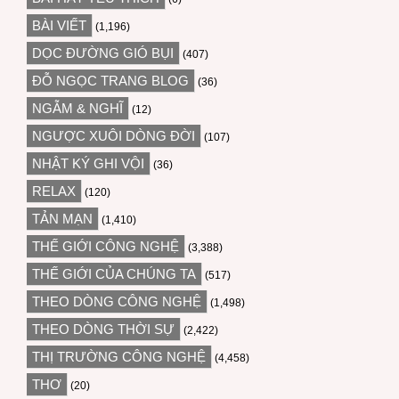
BÀI VIẾT
(1,196)
DỌC ĐƯỜNG GIÓ BỤI
(407)
ĐỖ NGỌC TRANG BLOG
(36)
NGẪM & NGHĨ
(12)
NGƯỢC XUÔI DÒNG ĐỜI
(107)
NHẬT KÝ GHI VỘI
(36)
RELAX
(120)
TẢN MẠN
(1,410)
THẾ GIỚI CÔNG NGHỆ
(3,388)
THẾ GIỚI CỦA CHÚNG TA
(517)
THEO DÒNG CÔNG NGHỆ
(1,498)
THEO DÒNG THỜI SỰ
(2,422)
THỊ TRƯỜNG CÔNG NGHỆ
(4,458)
THƠ
(20)