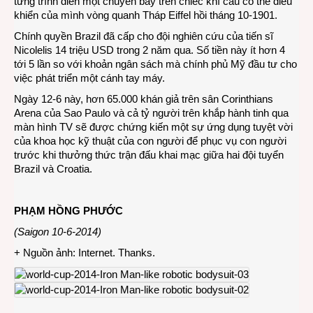
từng trình diễn một chuyến bay trên chiếc khí cầu có thể điều
khiển của mình vòng quanh Tháp Eiffel hồi tháng 10-1901.
Chính quyền Brazil đã cấp cho đội nghiên cứu của tiến sĩ
Nicolelis 14 triệu USD trong 2 năm qua. Số tiền này ít hơn 4
tới 5 lần so với khoản ngân sách mà chính phủ Mỹ đầu tư cho
việc phát triển một cánh tay máy.
Ngày 12-6 này, hơn 65.000 khán giả trên sân Corinthians
Arena của Sao Paulo và cả tỷ người trên khắp hành tinh qua
màn hình TV sẽ được chứng kiến một sự ứng dụng tuyệt vời
của khoa học kỹ thuật của con người để phục vụ con người
trước khi thưởng thức trận đấu khai mạc giữa hai đội tuyển
Brazil và Croatia.
PHẠM HỒNG PHƯỚC
(Saigon 10-6-2014)
+ Nguồn ảnh: Internet. Thanks.