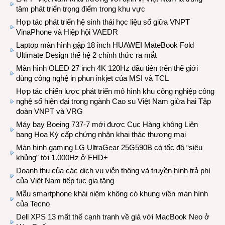
tâm phát triển trọng điểm trong khu vực
Hợp tác phát triển hệ sinh thái học liệu số giữa VNPT
VinaPhone và Hiệp hội VAEDR
Laptop màn hình gập 18 inch HUAWEI MateBook Fold
Ultimate Design thế hệ 2 chính thức ra mắt
Màn hình OLED 27 inch 4K 120Hz đầu tiên trên thế giới
dùng công nghệ in phun inkjet của MSI và TCL
Hợp tác chiến lược phát triển mô hình khu công nghiệp công
nghệ số hiện đại trong ngành Cao su Việt Nam giữa hai Tập
đoàn VNPT và VRG
Máy bay Boeing 737-7 mới được Cục Hàng không Liên
bang Hoa Kỳ cấp chứng nhận khai thác thương mại
Màn hình gaming LG UltraGear 25G590B có tốc độ “siêu
khủng” tới 1.000Hz ở FHD+
Doanh thu của các dịch vụ viễn thông và truyền hình trả phí
của Việt Nam tiếp tục gia tăng
Mẫu smartphone khái niệm không có khung viền màn hình
của Tecno
Dell XPS 13 mất thế cạnh tranh về giá với MacBook Neo ở