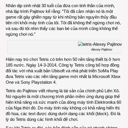
Nhân dịp sinh nhật 30 tuổi của đứa con tinh thần của mình,
nhà lập trình Pajitnov kể rằng: “Tôi đã cảm nhận nó là một
game rất gây ghiền ngay từ khi những bản nguyên thủy đầu
tiên rời khỏi máy tính của tôi. Tôi đã không thể ngừng chơi nó,
và sau đó tôi nhìn thấy các bạn bè của mình cũng không thể
ngừng chơi nó.”
Alexey Pajitnov
Hiện nay trò chơi Tetris có trên hơn 50 nền tảng thiết bị ở hơn
185 nước. Ngày 14-3-2014, Công ty Tetris công bố hợp đồng
đối tác với nhà xuất bản Ubisoft và nhà phát triển SoMa Play
đưa Tetris vào các nền tảng game mới nhất là Microsoft Xbox
One và Sony Playstation 4.
Tetris do Pajitnov viết nhưng là tài sản của chính phủ Liên Xô.
Nó nguyên là một chương trình phần mềm ứng dụng giúp thể
hiện khả năng và sức mạnh của dòng máy tính Elektronika 60
của Nga thời đó. Do máy tính này không có khả năng hiển thị
đồ họa, các text được dùng dưới dạng các khối (block). Đó là
lý do Tetris dùng các hình khối để chơi.
Sau khi Tetris ra đời, các bản đánh cắp của nó nhanh chóng