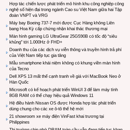
Hợp tác chiến lược phát triển mô hình khu công nghiệp công
nghệ số hiện đại trong ngành Cao su Việt Nam giữa hai Tập
đoàn VNPT và VRG
Máy bay Boeing 737-7 mới được Cục Hàng không Liên
bang Hoa Kỳ cấp chứng nhận khai thác thương mại
Màn hình gaming LG UltraGear 25G590B có tốc độ “siêu
khủng” tới 1.000Hz ở FHD+
Doanh thu của các dịch vụ viễn thông và truyền hình trả phí
của Việt Nam tiếp tục gia tăng
Mẫu smartphone khái niệm không có khung viền màn hình
của Tecno
Dell XPS 13 mất thế cạnh tranh về giá với MacBook Neo ở
Hàn Quốc
Microsoft có kế hoạch phát triển WinUI 3 để làm máy tính
8GB RAM có thể chạy hiệu quả Windows 11
Hệ điều hành Nissan OS được Honda hợp tác phát triển
dùng chung cho các xe ô-tô thế hệ mới
21 showroom xe máy điện VinFast khai trương tại
Philippines
Thị trường chip nhớ DRAM toàn cầu vẫn đang tiếp tục khan