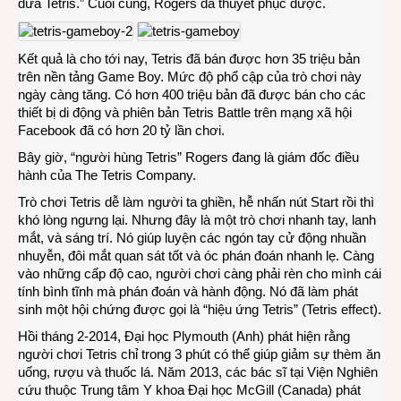
đưa Tetris.” Cuối cùng, Rogers đã thuyết phục được.
Kết quả là cho tới nay, Tetris đã bán được hơn 35 triệu bản
trên nền tảng Game Boy. Mức độ phổ cập của trò chơi này
ngày càng tăng. Có hơn 400 triệu bản đã được bán cho các
thiết bị di động và phiên bản Tetris Battle trên mạng xã hội
Facebook đã có hơn 20 tỷ lần chơi.
Bây giờ, “người hùng Tetris” Rogers đang là giám đốc điều
hành của The Tetris Company.
Trò chơi Tetris dễ làm người ta ghiền, hễ nhấn nút Start rồi thì
khó lòng ngưng lại. Nhưng đây là một trò chơi nhanh tay, lanh
mắt, và sáng trí. Nó giúp luyện các ngón tay cử động nhuần
nhuyễn, đôi mắt quan sát tốt và óc phán đoán nhanh lẹ. Càng
vào những cấp độ cao, người chơi càng phải rèn cho mình cái
tính bình tĩnh mà phán đoán và hành động. Nó đã làm phát
sinh một hội chứng được gọi là “hiệu ứng Tetris” (Tetris effect).
Hồi tháng 2-2014, Đại học Plymouth (Anh) phát hiện rằng
người chơi Tetris chỉ trong 3 phút có thể giúp giảm sự thèm ăn
uống, rượu và thuốc lá. Năm 2013, các bác sĩ tại Viện Nghiên
cứu thuộc Trung tâm Y khoa Đại học McGill (Canada) phát