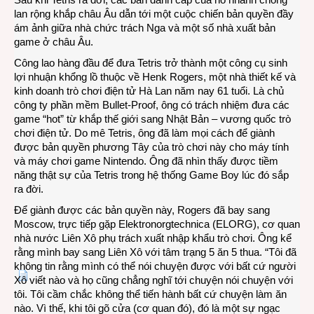
lan rộng khắp châu Âu dẫn tới một cuộc chiến bản quyền đầy
ám ảnh giữa nhà chức trách Nga và một số nhà xuất bản
game ở châu Âu.
Công lao hàng đầu để đưa Tetris trở thành một công cụ sinh
lợi nhuận khổng lồ thuộc về Henk Rogers, một nhà thiết kế và
kinh doanh trò chơi điện tử Hà Lan năm nay 61 tuổi. Là chủ
công ty phần mềm Bullet-Proof, ông có trách nhiệm đưa các
game “hot” từ khắp thế giới sang Nhật Bản – vương quốc trò
chơi điện tử. Do mê Tetris, ông đã làm mọi cách để giành
được bản quyền phương Tây của trò chơi này cho máy tính
và máy chơi game Nintendo. Ông đã nhìn thấy được tiềm
năng thật sự của Tetris trong hệ thống Game Boy lúc đó sắp
ra đời.
Để giành được các bản quyền này, Rogers đã bay sang
Moscow, trực tiếp gặp Elektronorgtechnica (ELORG), cơ quan
nhà nước Liên Xô phụ trách xuất nhập khẩu trò chơi. Ông kể
rằng mình bay sang Liên Xô với tâm trạng 5 ăn 5 thua. “Tôi đã
không tin rằng mình có thể nói chuyện được với bất cứ người
Xô viết nào và họ cũng chẳng nghĩ tới chuyện nói chuyện với
tôi. Tôi cầm chắc không thể tiến hành bất cứ chuyện làm ăn
nào. Vì thế, khi tôi gõ cửa (cơ quan đó), đó là một sự ngạc