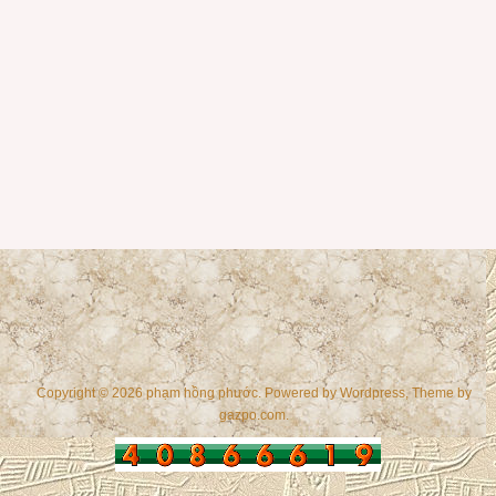
Copyright © 2026 phạm hồng phước. Powered by
Wordpress
, Theme by
gazpo.com
.