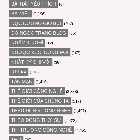
BÀI HÁT YÊU THÍCH
(6)
BÀI VIẾT
(1,196)
DỌC ĐƯỜNG GIÓ BỤI
(407)
ĐỖ NGỌC TRANG BLOG
(36)
NGẪM & NGHĨ
(12)
NGƯỢC XUÔI DÒNG ĐỜI
(107)
NHẬT KÝ GHI VỘI
(36)
RELAX
(120)
TẢN MẠN
(1,410)
THẾ GIỚI CÔNG NGHỆ
(3,388)
THẾ GIỚI CỦA CHÚNG TA
(517)
THEO DÒNG CÔNG NGHỆ
(1,497)
THEO DÒNG THỜI SỰ
(2,422)
THỊ TRƯỜNG CÔNG NGHỆ
(4,455)
THƠ