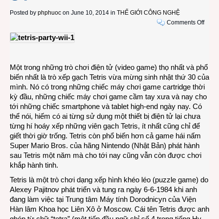
Posted by
phphuoc
on June 10, 2014 in
THẾ GIỚI CÔNG NGHỆ
on
Comments Off
Happ
Birth
Tetris
sau
Một trong những trò chơi điện tử (video game) thọ nhất và phổ
30
biến nhất là trò xếp gạch Tetris vừa mừng sinh nhật thứ 30 của
năm,
mình. Nó có trong những chiếc máy chơi game cartridge thời
thế
kỳ đầu, những chiếc máy chơi game cầm tay xưa và nay cho
giới
tới những chiếc smartphone và tablet high-end ngày nay. Có
vẫn
thể nói, hiếm có ai từng sử dụng một thiết bị điện tử lại chưa
hào
từng hí hoáy xếp những viên gạch Tetris, ít nhất cũng chỉ để
hứng
giết thời giờ trống. Tetris còn phổ biến hơn cả game hái nấm
chơi
Super Mario Bros. của hãng Nintendo (Nhật Bản) phát hành
xếp
sau Tetris một năm mà cho tới nay cũng vẫn còn được chơi
gạch
khắp hành tinh.
Tetris là một trò chơi dạng xếp hình khéo léo (puzzle game) do
Alexey Pajitnov phát triển và tung ra ngày 6-6-1984 khi anh
đang làm việc tại Trung tâm Máy tính Dorodnicyn của Viện
Hàn lâm Khoa học Liên Xô ở Moscow. Cái tên Tetris được anh
ghép từ chữ “tetra” (một tiếp đầu ngữ chỉ số 4 trong tiếng Hy