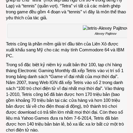
Lạp) và “tennis” (quần vợt). “Tetra” vì tất cả các mảnh ghép
trong game đều gồm 4 đoạn và “tennis” vì đây là môn thể thao
yêu thích của tác giả.
Alexey Pajitnov
Tetris cũng là phần mềm giải trí đầu tiên của Liên Xô được
xuất khẩu sang Mỹ cho các máy tính Commodore 64 và IBM
PC.
Trong số đặc biệt kỷ niệm kỳ xuất bản thứ 100, tạp chí hàng
tháng Electronic Gaming Monthly đã xếp Tetris vào vị trí số 1
trong bảng danh sách “Game vĩ đại nhất của mọi thời đại”.
Năm 2007, trang Web IGN đã xếp Tetris vào số 2 trong danh
sách “100 trò chơi điện tử vĩ đại nhất mọi thời đại”. Vào tháng
1-2010, Tetris công bố đã bán được hơn 170 triệu bản (bao
gồm khoảng 70 triệu bản tại các cửa hàng và hơn 100 triệu
bản được tải về cho điện thoại di động), trở thành trò chơi
được download có trả tiền lớn nhất mọi thời đại. Còn theo số
liệu mà Yahoo Games đưa ra hôm 7-6-2014, Tetris đã bán
được hơn 140 triệu bản bán lẻ, bỏ xa lắc xa lơ bất cứ một trò
chơi điện tử nào.