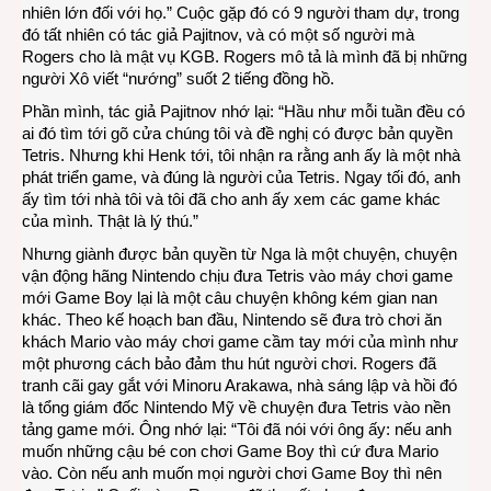
nhiên lớn đối với họ.” Cuộc gặp đó có 9 người tham dự, trong
đó tất nhiên có tác giả Pajitnov, và có một số người mà
Rogers cho là mật vụ KGB. Rogers mô tả là mình đã bị những
người Xô viết “nướng” suốt 2 tiếng đồng hồ.
Phần mình, tác giả Pajitnov nhớ lại: “Hầu như mỗi tuần đều có
ai đó tìm tới gõ cửa chúng tôi và đề nghị có được bản quyền
Tetris. Nhưng khi Henk tới, tôi nhận ra rằng anh ấy là một nhà
phát triển game, và đúng là người của Tetris. Ngay tối đó, anh
ấy tìm tới nhà tôi và tôi đã cho anh ấy xem các game khác
của mình. Thật là lý thú.”
Nhưng giành được bản quyền từ Nga là một chuyện, chuyện
vận động hãng Nintendo chịu đưa Tetris vào máy chơi game
mới Game Boy lại là một câu chuyện không kém gian nan
khác. Theo kế hoạch ban đầu, Nintendo sẽ đưa trò chơi ăn
khách Mario vào máy chơi game cầm tay mới của mình như
một phương cách bảo đảm thu hút người chơi. Rogers đã
tranh cãi gay gắt với Minoru Arakawa, nhà sáng lập và hồi đó
là tổng giám đốc Nintendo Mỹ về chuyện đưa Tetris vào nền
tảng game mới. Ông nhớ lại: “Tôi đã nói với ông ấy: nếu anh
muốn những cậu bé con chơi Game Boy thì cứ đưa Mario
vào. Còn nếu anh muốn mọi người chơi Game Boy thì nên