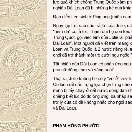
lực quá khích chống Trung Quốc xâm ph
nghiệp Đài Loan đã bị những kẻ quá khíc
Đạo diễn Lee sinh ở Pingtung (miền nam 
Ngay lập tức sau câu trả lời của Jolie, 
“ném đá” cô tả tơi. Thậm chí họ còn kêu
Trung Quốc gọi việc làm của Jolie là “phả
Đài Loan”. Một người đã viết trên mạng 
Loan và Trung Quốc là 2 nước riêng rẽ, 
chói đã trở thành một trò cười ngu ngốc.”
Tất nhiên dân Đài Loan có phản ứng ngược
phụ nữ dũng cảm và sáng suốt”.
Thật ra, Jolie không hề có ý “vô lễ” vớ
Cô luôn rất cẩn trọng lựa chọn từng chữ
mình bị tẩy chay ở đất nước đông dân nhấ
chẳng biết lúc đó do ông ứng, bà nhập sa
trợ lý của cô đã không nhắc cho ngôi s
và Đài Loan.
PHẠM HỒNG PHƯỚC