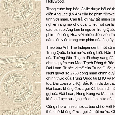
Hollywood.
Trong cuộc họp báo, Joilie được hỏi cô th
diễn Ang Lee (Lý An) của bộ phim “Brok
tính với nhau. Câu trả lời này tất nhiên 
nghiến răng mà cho qua. Chết một cái là
các bạn coi Ang Lee là người Trung Quố
phim nói tiếng Hoa với nhiều diễn viên T
các diễn viên trong các phim của ông ấy l
Theo báo Anh The Independent, một số n
Trung Quốc là hai nước riêng biệt. Năm 
của Tưởng Giới Thạch đã chạy sang đảo Đ
chính quyền của Mao Trạch Đông ở Bắc 
Đài Loan. Trước vị thế của Trung Quốc, 
Nghị quyết số 2758 công nhận chính quy
chính thức của Trung Quốc tại LHQ và P
tức Đài Loan ở LHQ. Bắc Kinh đã đòi các
Đài Loan, không được gọi Đài Loan là mộ
gọi của Đài Loan, Hong Kong và Macao. T
không được sử dụng cờ chính thức của 
Cũng như ở nhiều nước, báo chí ở Việt 
thổ, chớ không được gọi là một nước. C