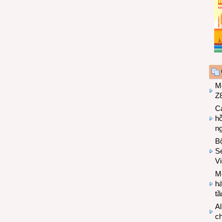
M
Z8
Cá
hỗ
n
B
Se
V
Mo
hà
t
Al
c