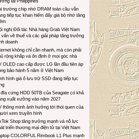
ương tại Philippines
hị trường chip nhớ DRAM toàn cầu vẫn
ng tiếp tục khan hiếm đẩy giá bộ nhớ tăng
hêm
i nghị Đối tác Nhà hàng Grab Việt Nam
 vấn về thuế và các giải pháp tăng trưởng
inh doanh
ternet không chỉ cần nhanh, mà còn phải
ủ rộng khắp và ổn định ở mọi góc nhà
V OLED cao cấp được LG lần đầu tiên áp
ụng bảo hành 5 năm ở Việt Nam
nh hình giá ổ lưu trữ SSD đang tiếp tục
ng
 đĩa cứng HDD 50TB của Seagate có khả
ăng xuất xưởng vào năm 2027
 thông minh ảnh hưởng tới thói quen của
gười xem truyền hình
ikTok Shop tăng trưởng mạnh và nỗ lực
át triển thương mại điện tử tại Việt Nam
aptop COLORFUL Rimbook L1 Plus mạnh