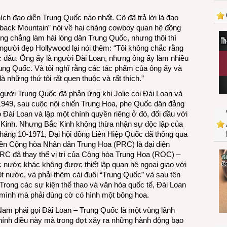
miệng”
ở
ích đạo diễn Trung Quốc nào nhất. Cô đã trả lời là đạo
Trung
eback Mountain” nói về hai chàng cowboy quan hệ đồng
Quốc
cũng chẳng làm hài lòng dân Trung Quốc, nhưng thôi thì
 người đẹp Hollywood lại nói thêm: “Tôi không chắc rằng
c đâu. Ông ấy là người Đài Loan, nhưng ông ấy làm nhiều
rung Quốc. Và tôi nghĩ rằng các tác phẩm của ông ấy và
à những thứ tôi rất quen thuộc và rất thích.”
gười Trung Quốc đã phản ứng khi Jolie coi Đài Loan và
1949, sau cuộc nội chiến Trung Hoa, phe Quốc dân đảng
ài Loan và lập một chính quyền riêng ở đó, đối đầu với
Kinh. Nhưng Bắc Kinh không thừa nhận sự độc lập của
tháng 10-1971, Đại hội đồng Liên Hiệp Quốc đã thông qua
ền Cộng hòa Nhân dân Trung Hoa (PRC) là đại diện
RC đã thay thế vị trí của Cộng hòa Trung Hoa (ROC) –
 nước khác không được thiết lập quan hệ ngoại giao với
t nước, và phải thêm cái đuôi “Trung Quốc” và sau tên
rong các sự kiện thể thao và văn hóa quốc tế, Đài Loan
mình mà phải dùng cờ có hình một bông hoa.
Nam phải gọi Đài Loan – Trung Quốc là một vùng lãnh
hính điều này mà trong đợt xảy ra những hành động bạo