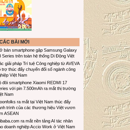
CÁC BÀI MỚI
ở bán smartphone gập Samsung Galaxy
 Series trên toàn hệ thống Di Động Việt
c giải pháp Trí tuệ Công nghiệp từ AVEVA
 trợ thúc đẩy chuyển đổi số ngành công
ghiệp Việt Nam
ộ đôi smartphone Xiaomi REDMI 17
ries với pin 7.500mAh ra mắt thị trường
iệt Nam
onfolks ra mắt tại Việt Nam thúc đẩy
nh trình của các thương hiệu Việt vươn
ầm ASEAN
ibaba.com ra mắt nền tảng AI tác nhân
ho doanh nghiệp Accio Work ở Việt Nam