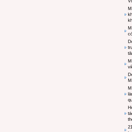
V
M
k
kh
M
có
Do
tr
tă
M
v
De
M
Mi
l
q
H
tá
th
2