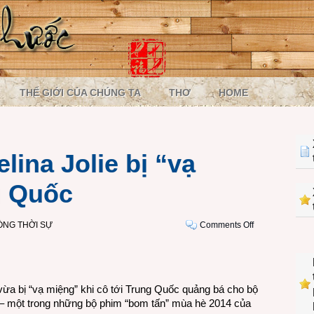
THẾ GIỚI CỦA CHÚNG TA
THƠ
HOME
ina Jolie bị “vạ
g Quốc
on
ÒNG THỜI SỰ
Comments Off
Người
đẹp
Angelina
Jolie
vừa bị “vạ miệng” khi cô tới Trung Quốc quảng bá cho bộ
bị
h – một trong những bộ phim “bom tấn” mùa hè 2014 của
“vạ