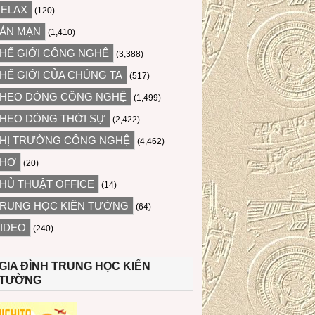
ELAX
(120)
ẢN MẠN
(1,410)
HẾ GIỚI CÔNG NGHỆ
(3,388)
HẾ GIỚI CỦA CHÚNG TA
(517)
HEO DÒNG CÔNG NGHỆ
(1,499)
HEO DÒNG THỜI SỰ
(2,422)
HỊ TRƯỜNG CÔNG NGHỆ
(4,462)
THƠ
(20)
HỦ THUẬT OFFICE
(14)
RUNG HỌC KIẾN TƯỜNG
(64)
IDEO
(240)
GIA ĐÌNH TRUNG HỌC KIẾN
TƯỜNG