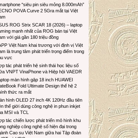
martphone “siêu pin siêu mỏng 8.000mAh”
ECNO POVA Curve 2 5Gra mắt tại Việt
am
SUS ROG Strix SCAR 18 (2026) – laptop
aming mạnh nhất của ROG bán tại Việt
m với giá gần 180 triệu đồng
PP Việt Nam khai trương với định vị Việt
m là trung tâm phát triển trọng điểm trong
hu vực
p tác phát triển hệ sinh thái học liệu số
iữa VNPT VinaPhone và Hiệp hội VAEDR
aptop màn hình gập 18 inch HUAWEI
teBook Fold Ultimate Design thế hệ 2
ính thức ra mắt
àn hình OLED 27 inch 4K 120Hz đầu tiên
ên thế giới dùng công nghệ in phun inkjet
ủa MSI và TCL
p tác chiến lược phát triển mô hình khu
ng nghiệp công nghệ số hiện đại trong
gành Cao su Việt Nam giữa hai Tập đoàn