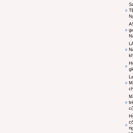
S
T
N
A
g
Na
LA
Na
k
Hợ
g
L
Ma
ch
M
tr
c
Hợ
cô
n