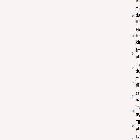
tr
T
đa
t
Hộ
tư
k
In
ph
T
d
Tì
tă
Ổ
n
TV
n
T
ph
L