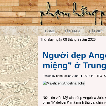
HOME
TẢN MẠN
BÀI VIẾT
Thứ Bảy ngày 08 tháng 8 năm 2026
Người đẹp Angel
miệng” ở Trun
Posted by
phphuoc
on June 11, 2014 in
THEO D
Nữ diễn viên Mỹ xinh đẹp Angelina Jolie 
phim “Maleficent” mà mình thủ vai chín