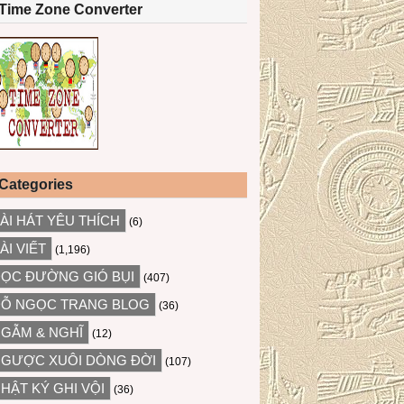
Time Zone Converter
Categories
ÀI HÁT YÊU THÍCH
(6)
ÀI VIẾT
(1,196)
ỌC ĐƯỜNG GIÓ BỤI
(407)
Ỗ NGỌC TRANG BLOG
(36)
GẪM & NGHĨ
(12)
GƯỢC XUÔI DÒNG ĐỜI
(107)
HẬT KÝ GHI VỘI
(36)