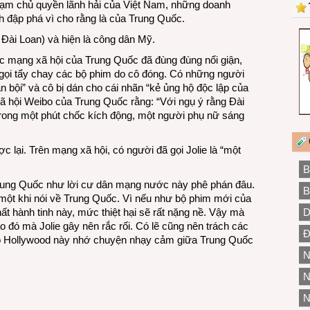
ạm chủ quyền lãnh hải của Việt Nam, những doanh
h đập phá vì cho rằng là của Trung Quốc.
Đài Loan) và hiện là công dân Mỹ.
các mạng xã hội của Trung Quốc đã đùng đùng nổi giận,
 gọi tẩy chay các bộ phim do cô đóng. Có những người
n bội” và cô bị dán cho cái nhãn “kẻ ủng hộ độc lập của
xã hội Weibo của Trung Quốc rằng: “Với ngụ ý rằng Đài
trong một phút chốc kích động, một người phụ nữ sáng
 lại. Trên mạng xã hội, có người đã gọi Jolie là “một
B
i Trung Quốc như lời cư dân mạng nước này phê phán đâu.
B
 một khi nói về Trung Quốc. Vì nếu như bộ phim mới của
t hành tinh này, mức thiệt hại sẽ rất nặng nề. Vậy mà
D
o đó mà Jolie gây nên rắc rối. Có lẽ cũng nên trách các
Đ
ao Hollywood này nhớ chuyện nhạy cảm giữa Trung Quốc
N
N
N