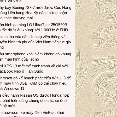
NPT và VRG
áy bay Boeing 737-7 mới được Cục Hàng
hông Liên bang Hoa Kỳ cấp chứng nhận
ai thác thương mại
àn hình gaming LG UltraGear 25G590B
 tốc độ “siêu khủng” tới 1.000Hz ở FHD+
anh thu của các dịch vụ viễn thông và
uyền hình trả phí của Việt Nam tiếp tục gia
ng
ẫu smartphone khái niệm không có khung
iền màn hình của Tecno
ll XPS 13 mất thế cạnh tranh về giá với
acBook Neo ở Hàn Quốc
crosoft có kế hoạch phát triển WinUI 3 để
àm máy tính 8GB RAM có thể chạy hiệu
uả Windows 11
ệ điều hành Nissan OS được Honda hợp
c phát triển dùng chung cho các xe ô-tô
ế hệ mới
1 showroom xe máy điện VinFast khai