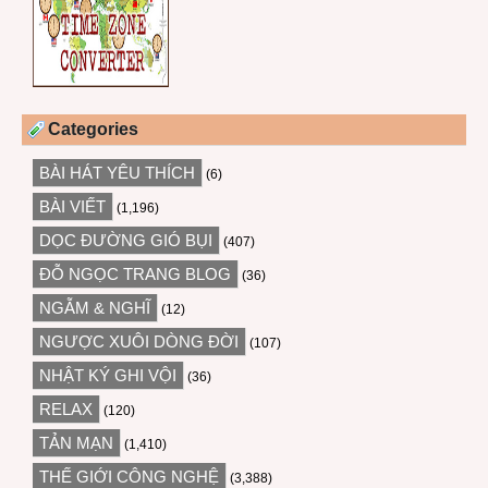
Categories
BÀI HÁT YÊU THÍCH
(6)
BÀI VIẾT
(1,196)
DỌC ĐƯỜNG GIÓ BỤI
(407)
ĐỖ NGỌC TRANG BLOG
(36)
NGẪM & NGHĨ
(12)
NGƯỢC XUÔI DÒNG ĐỜI
(107)
NHẬT KÝ GHI VỘI
(36)
RELAX
(120)
TẢN MẠN
(1,410)
THẾ GIỚI CÔNG NGHỆ
(3,388)