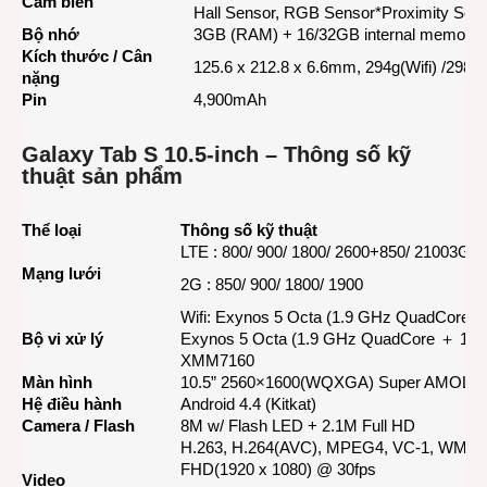
Cảm biến
Hall Sensor, RGB Sensor*Proximity Sens
Bộ nhớ
3GB (RAM) + 16/32GB internal memory
Kích thước / Cân
125.6 x 212.8 x 6.6mm, 294g(Wifi) /298g
nặng
Pin
4,900mAh
Galaxy Tab S 10.5-inch – Thông số kỹ
thuật sản phẩm
Thể loại
Thông số kỹ thuật
LTE : 800/ 900/ 1800/ 2600+850/ 21003G : 
Mạng lưới
2G : 850/ 900/ 1800/ 1900
Wifi: Exynos 5 Octa (1.9 GHz QuadCore 
Bộ vi xử lý
Exynos 5 Octa (1.9 GHz QuadCore ＋ 1.3 
XMM7160
Màn hình
10.5” 2560×1600(WQXGA) Super AMOLE
Hệ điều hành
Android 4.4 (Kitkat)
Camera / Flash
8M w/ Flash LED + 2.1M Full HD
H.263, H.264(AVC), MPEG4, VC-1, WMV7
FHD(1920 x 1080) @ 30fps
Video