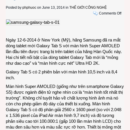
Posted by
phphuoc
on June 13, 2014 in
THẾ GIỚI CÔNG NGHỆ
on
Comments Off
Table
Sams
Gala
Tab
Ngày 12-6-2014 ở New York (Mỹ), hãng Samsung đã ra mắt
S
dòng tablet mới Galaxy Tab S với màn hình Super AMOLED
với
lần đầu tiên được trang bị trên tablet của hãng Hàn Quốc này.
màn
Hai chi tiết nổi bật của dòng tablet Galaxy Tab mới là “mỏng
hình
như dao cạo” và “màn hình cực nét” Ultra HD 2K.
cực
nét
Galaxy Tab S có 2 phiên bản với màn hình 10,5 inch và 8,4
và
inch.
mỏng
Màn hình Super AMOLED (giống như trên smartphone Galaxy
như
S5) được ngành điện tử nghe nhìn coi là “màn hình tốt nhất thị
dao
trường”. Không chỉ tuyệt hảo về chất lượng hình ảnh mà nó
cạo
còn cho phép giảm độ dày của thiết bị xuống. Màn hình
Galaxy Tab S có độ phân giải 2560 x 1600 pixel (so với 2.048
x 1.536 pixel của iPad Air màn hình 9,7 inch) và độ tương
phản siêu cao tới 100.000:1 (gấp 100 lần màn hình LCD) cho
màu đen sâu hơn và màu sắc rực rỡ hơn. Thiết bị mỏng một