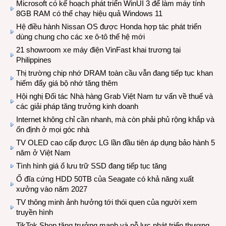
Microsoft có kế hoạch phát triển WinUI 3 để làm máy tính
8GB RAM có thể chạy hiệu quả Windows 11
Hệ điều hành Nissan OS được Honda hợp tác phát triển
dùng chung cho các xe ô-tô thế hệ mới
21 showroom xe máy điện VinFast khai trương tại
Philippines
Thị trường chip nhớ DRAM toàn cầu vẫn đang tiếp tục khan
hiếm đẩy giá bộ nhớ tăng thêm
Hội nghị Đối tác Nhà hàng Grab Việt Nam tư vấn về thuế và
các giải pháp tăng trưởng kinh doanh
Internet không chỉ cần nhanh, mà còn phải phủ rộng khắp và
ổn định ở mọi góc nhà
TV OLED cao cấp được LG lần đầu tiên áp dụng bảo hành 5
năm ở Việt Nam
Tình hình giá ổ lưu trữ SSD đang tiếp tục tăng
Ổ đĩa cứng HDD 50TB của Seagate có khả năng xuất
xưởng vào năm 2027
TV thông minh ảnh hưởng tới thói quen của người xem
truyền hình
TikTok Shop tăng trưởng mạnh và nỗ lực phát triển thương