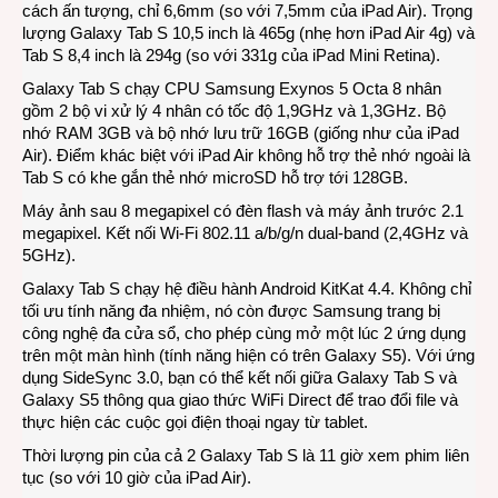
cách ấn tượng, chỉ 6,6mm (so với 7,5mm của iPad Air). Trọng
lượng Galaxy Tab S 10,5 inch là 465g (nhẹ hơn iPad Air 4g) và
Tab S 8,4 inch là 294g (so với 331g của iPad Mini Retina).
Galaxy Tab S chạy CPU Samsung Exynos 5 Octa 8 nhân
gồm 2 bộ vi xử lý 4 nhân có tốc độ 1,9GHz và 1,3GHz. Bộ
nhớ RAM 3GB và bộ nhớ lưu trữ 16GB (giống như của iPad
Air). Điểm khác biệt với iPad Air không hỗ trợ thẻ nhớ ngoài là
Tab S có khe gắn thẻ nhớ microSD hỗ trợ tới 128GB.
Máy ảnh sau 8 megapixel có đèn flash và máy ảnh trước 2.1
megapixel. Kết nối Wi-Fi 802.11 a/b/g/n dual-band (2,4GHz và
5GHz).
Galaxy Tab S chạy hệ điều hành Android KitKat 4.4. Không chỉ
tối ưu tính năng đa nhiệm, nó còn được Samsung trang bị
công nghệ đa cửa sổ, cho phép cùng mở một lúc 2 ứng dụng
trên một màn hình (tính năng hiện có trên Galaxy S5). Với ứng
dụng SideSync 3.0, bạn có thể kết nối giữa Galaxy Tab S và
Galaxy S5 thông qua giao thức WiFi Direct để trao đổi file và
thực hiện các cuộc gọi điện thoại ngay từ tablet.
Thời lượng pin của cả 2 Galaxy Tab S là 11 giờ xem phim liên
tục (so với 10 giờ của iPad Air).