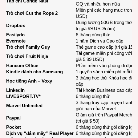
Tạp chí Conde Nast
GQ và nhiều hơn nữa
Miễn phí các hạng mục trong trò
Trò chơi Cut the Rope 2
USD)
Dung lượng 50GB trong thời g
Dropbox
trị giá 99 USD/năm)
Easilydo
6 tháng dùng thử
Evernote
1 năm Dịch vụ Cao cấp
Trò chơi Family Guy
Thẻ game cao cấp (trị giá 15 
Tải game miễn phí cộng với 10.0
Trò chơi Fruit Ninja
giá 5,99 USD)
Hancom Office
Phần mềm văn phòng di động 
Kindle dành cho Samsung
1 quyển sách miễn phí mỗi th
3 tháng học thử Khóa học đào 
Học tiếng Anh – Voxy
cấp
LinkedIn
Tài khoản Business cao cấp tr
LIVESPORT.TV
*
6 tháng dùng thử
3 tháng truy cập truyện tranh 
Marvel Unlimited
giới hạn của Marvel
Giảm giá trên Paypal Merchant 
Paypal
(trị giá $ 50)
Pocket
6 tháng dùng thử gói đăng ký 
Dịch vụ “đám mây” Real Player
6 tháng dùng thử gói đăng ký