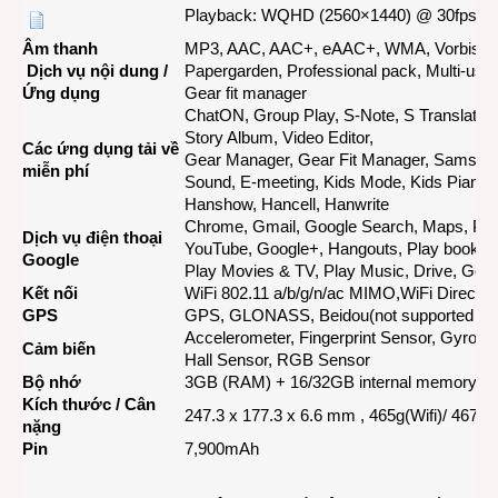
Playback: WQHD (2560×1440) @ 30fps
Âm thanh
MP3, AAC, AAC+, eAAC+, WMA, Vorbis, 
Dịch vụ nội dung /
Papergarden, Professional pack, Multi-use
Ứng dụng
Gear fit manager
ChatON, Group Play, S-Note, S Translator
Story Album, Video Editor,
Các ứng dụng tải về
Gear Manager, Gear Fit Manager, Samsun
miễn phí
Sound, E-meeting, Kids Mode, Kids Piano(
Hanshow, Hancell, Hanwrite
Chrome, Gmail, Google Search, Maps, Play
Dịch vụ điện thoại
YouTube, Google+, Hangouts, Play books,
Google
Play Movies & TV, Play Music, Drive, Goog
Kết nối
WiFi 802.11 a/b/g/n/ac MIMO,WiFi Direct,
B
GPS
GPS, GLONASS, Beidou(not supported in
Accelerometer, Fingerprint Sensor, Gyro 
Cảm biến
Hall Sensor, RGB Sensor
Bộ nhớ
3GB (RAM) + 16/32GB internal memorymi
Kích thước / Cân
247.3 x 177.3 x 6.6 mm , 465g(Wifi)/ 467g(
nặng
Pin
7,900mAh