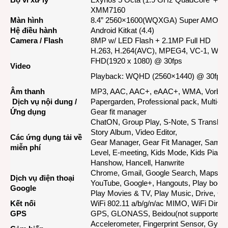
XMM7160
Màn hình
8.4” 2560×1600(WQXGA) Super AMOL
Hệ điều hành
Android Kitkat (4.4)
Camera / Flash
8MP w/ LED Flash + 2.1MP Full HD
H.263, H.264(AVC), MPEG4, VC-1, WMV
FHD(1920 x 1080) @ 30fps
Video
Playback: WQHD (2560×1440) @ 30fps
Âm thanh
MP3, AAC, AAC+, eAAC+, WMA, Vorbis
Dịch vụ nội dung /
Papergarden, Professional pack, Multi-u
Ứng dụng
Gear fit manager
ChatON, Group Play, S-Note, S Translat
Story Album, Video Editor,
Các ứng dụng tải về
Gear Manager, Gear Fit Manager, Sams
miễn phí
Level, E-meeting, Kids Mode, Kids Piano
Hanshow, Hancell, Hanwrite
Chrome, Gmail, Google Search, Maps, Pl
Dịch vụ điện thoại
YouTube, Google+, Hangouts, Play book
Google
Play Movies & TV, Play Music, Drive, Goo
Kết nối
WiFi 802.11 a/b/g/n/ac MIMO, WiFi Direc
GPS
GPS, GLONASS, Beidou(not supported i
Accelerometer, Fingerprint Sensor, Gyro