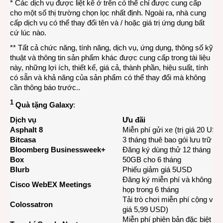
* Các dịch vụ được liệt kê ở trên có thể chỉ được cung cấp
cho một số thị trường chọn lọc nhất định. Ngoài ra, nhà cung
cấp dịch vụ có thể thay đổi tên và / hoặc giá trị ứng dụng bất
cứ lúc nào.
** Tất cả chức năng, tính năng, dịch vụ, ứng dụng, thông số kỹ
thuật và thông tin sản phẩm khác được cung cấp trong tài liệu
này, những lợi ích, thiết kế, giá cả, thành phần, hiệu suất, tính
có sẵn và khả năng của sản phẩm có thể thay đổi mà không
cần thông báo trước..
1
Quà tặng Galaxy
:
Dịch vụ
Ưu đãi
Asphalt 8
Miễn phí gửi xe (trị giá 20 USD
Bitcasa
3 tháng thuê bao gói lưu trữ v
Bloomberg Businessweek+
Đăng ký dùng thử 12 tháng
Box
50GB cho 6 tháng
Blurb
Phiếu giảm giá 5USD
Đăng ký miễn phí và không giớ
Cisco WebEX Meetings
họp trong 6 tháng
Tải trò chơi miễn phí cộng với 
Colossatron
giá 5,99 USD)
Miễn phí phiên bản đặc biệt củ