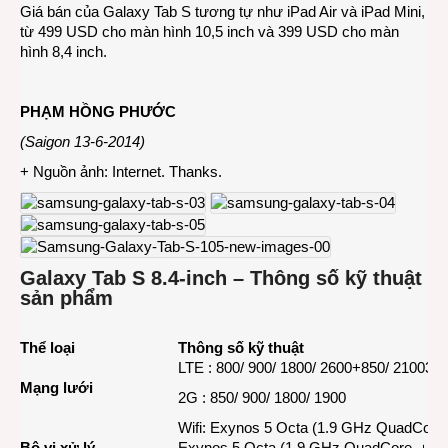
Giá bán của Galaxy Tab S tương tự như iPad Air và iPad Mini,
từ 499 USD cho màn hình 10,5 inch và 399 USD cho màn
hình 8,4 inch.
PHẠM HỒNG PHƯỚC
(Saigon 13-6-2014)
+ Nguồn ảnh: Internet. Thanks.
Galaxy Tab S 8.4-inch – Thông số kỹ thuật
sản phẩm
Thể loại
Thông số kỹ thuật
LTE : 800/ 900/ 1800/ 2600+850/ 21003G 
Mạng lưới
2G : 850/ 900/ 1800/ 1900
Wifi: Exynos 5 Octa (1.9 GHz QuadCor
Bộ vi xử lý
Exynos 5 Octa (1.9 GHz QuadCore ＋ 1.3