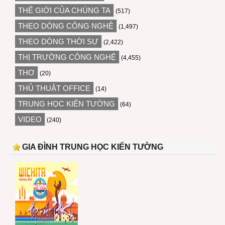
THẾ GIỚI CỦA CHÚNG TA
(517)
THEO DÒNG CÔNG NGHỆ
(1,497)
THEO DÒNG THỜI SỰ
(2,422)
THỊ TRƯỜNG CÔNG NGHỆ
(4,455)
THƠ
(20)
THỦ THUẬT OFFICE
(14)
TRUNG HỌC KIẾN TƯỜNG
(64)
VIDEO
(240)
GIA ĐÌNH TRUNG HỌC KIẾN TƯỜNG