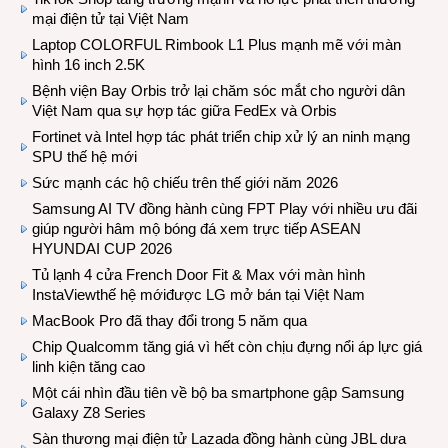
mại điện tử tại Việt Nam
Laptop COLORFUL Rimbook L1 Plus mạnh mẽ với màn
hình 16 inch 2.5K
Bệnh viện Bay Orbis trở lại chăm sóc mắt cho người dân
Việt Nam qua sự hợp tác giữa FedEx và Orbis
Fortinet và Intel hợp tác phát triển chip xử lý an ninh mạng
SPU thế hệ mới
Sức mạnh các hộ chiếu trên thế giới năm 2026
Samsung AI TV đồng hành cùng FPT Play với nhiều ưu đãi
giúp người hâm mộ bóng đá xem trực tiếp ASEAN
HYUNDAI CUP 2026
Tủ lạnh 4 cửa French Door Fit & Max với màn hình
InstaViewthế hệ mớiđược LG mở bán tại Việt Nam
MacBook Pro đã thay đổi trong 5 năm qua
Chip Qualcomm tăng giá vì hết còn chịu đựng nổi áp lực giá
linh kiện tăng cao
Một cái nhìn đầu tiên về bộ ba smartphone gập Samsung
Galaxy Z8 Series
Sàn thương mại điện tử Lazada đồng hành cùng JBL dưa