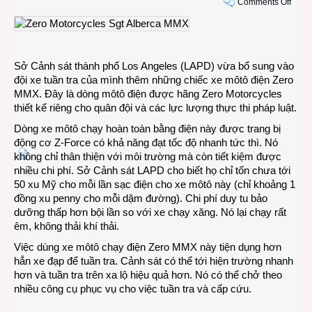
on
Comments Off
Cảnh
sát
Los
Ange
Sở Cảnh sát thành phố Los Angeles (LAPD) vừa bổ sung vào
tuần
đội xe tuần tra của mình thêm những chiếc xe môtô điện Zero
tra
MMX. Đây là dòng môtô điện được hãng Zero Motorcycles
bằng
thiết kế riêng cho quân đội và các lực lượng thực thi pháp luật.
môtô
điện
Dòng xe môtô chạy hoàn toàn bằng điện này được trang bị
động cơ Z-Force có khả năng đạt tốc độ nhanh tức thì. Nó
không chỉ thân thiện với môi trường mà còn tiết kiệm được
nhiều chi phí. Sở Cảnh sát LAPD cho biết họ chỉ tốn chưa tới
50 xu Mỹ cho mỗi lần sạc điện cho xe môtô này (chỉ khoảng 1
đồng xu penny cho mỗi dặm đường). Chi phí duy tu bảo
dưỡng thấp hơn bội lần so với xe chạy xăng. Nó lại chạy rất
êm, không thải khí thải.
Việc dùng xe môtô chạy điện Zero MMX này tiện dụng hơn
hẳn xe đạp để tuần tra. Cảnh sát có thể tới hiện trường nhanh
hơn và tuần tra trên xa lộ hiệu quả hơn. Nó có thể chở theo
nhiều công cụ phục vụ cho việc tuần tra và cấp cứu.