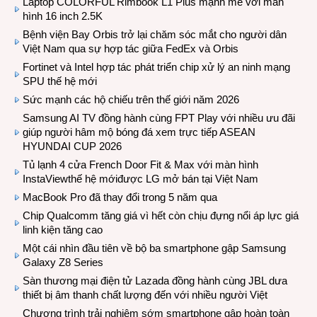
Laptop COLORFUL Rimbook L1 Plus mạnh mẽ với màn
hình 16 inch 2.5K
Bệnh viện Bay Orbis trở lại chăm sóc mắt cho người dân
Việt Nam qua sự hợp tác giữa FedEx và Orbis
Fortinet và Intel hợp tác phát triển chip xử lý an ninh mạng
SPU thế hệ mới
Sức mạnh các hộ chiếu trên thế giới năm 2026
Samsung AI TV đồng hành cùng FPT Play với nhiều ưu đãi
giúp người hâm mộ bóng đá xem trực tiếp ASEAN
HYUNDAI CUP 2026
Tủ lạnh 4 cửa French Door Fit & Max với màn hình
InstaViewthế hệ mớiđược LG mở bán tại Việt Nam
MacBook Pro đã thay đổi trong 5 năm qua
Chip Qualcomm tăng giá vì hết còn chịu đựng nổi áp lực giá
linh kiện tăng cao
Một cái nhìn đầu tiên về bộ ba smartphone gập Samsung
Galaxy Z8 Series
Sàn thương mại điện tử Lazada đồng hành cùng JBL dưa
thiết bị âm thanh chất lượng đến với nhiều người Việt
Chương trình trải nghiệm sớm smartphone gập hoàn toàn