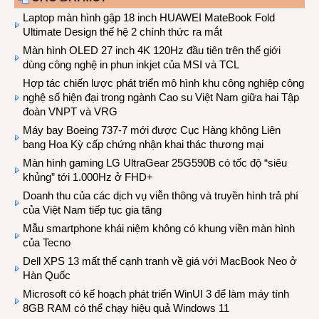
Laptop màn hình gập 18 inch HUAWEI MateBook Fold
Ultimate Design thế hệ 2 chính thức ra mắt
Màn hình OLED 27 inch 4K 120Hz đầu tiên trên thế giới
dùng công nghệ in phun inkjet của MSI và TCL
Hợp tác chiến lược phát triển mô hình khu công nghiệp công
nghệ số hiện đại trong ngành Cao su Việt Nam giữa hai Tập
đoàn VNPT và VRG
Máy bay Boeing 737-7 mới được Cục Hàng không Liên
bang Hoa Kỳ cấp chứng nhận khai thác thương mại
Màn hình gaming LG UltraGear 25G590B có tốc độ “siêu
khủng” tới 1.000Hz ở FHD+
Doanh thu của các dịch vụ viễn thông và truyền hình trả phí
của Việt Nam tiếp tục gia tăng
Mẫu smartphone khái niệm không có khung viền màn hình
của Tecno
Dell XPS 13 mất thế cạnh tranh về giá với MacBook Neo ở
Hàn Quốc
Microsoft có kế hoạch phát triển WinUI 3 để làm máy tính
8GB RAM có thể chạy hiệu quả Windows 11