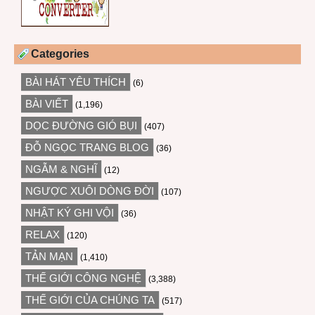
Categories
BÀI HÁT YÊU THÍCH
(6)
BÀI VIẾT
(1,196)
DỌC ĐƯỜNG GIÓ BỤI
(407)
ĐỖ NGỌC TRANG BLOG
(36)
NGẪM & NGHĨ
(12)
NGƯỢC XUÔI DÒNG ĐỜI
(107)
NHẬT KÝ GHI VỘI
(36)
RELAX
(120)
TẢN MẠN
(1,410)
THẾ GIỚI CÔNG NGHỆ
(3,388)
THẾ GIỚI CỦA CHÚNG TA
(517)