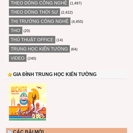
THEO DÒNG CÔNG NGHỆ
(1,497)
THEO DÒNG THỜI SỰ
(2,422)
THỊ TRƯỜNG CÔNG NGHỆ
(4,455)
THƠ
(20)
THỦ THUẬT OFFICE
(14)
TRUNG HỌC KIẾN TƯỜNG
(64)
VIDEO
(240)
GIA ĐÌNH TRUNG HỌC KIẾN TƯỜNG
CÁC BÀI MỚI