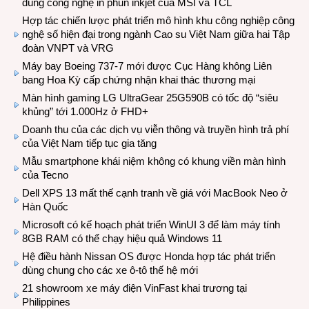
dùng công nghệ in phun inkjet của MSI và TCL
Hợp tác chiến lược phát triển mô hình khu công nghiệp công
nghệ số hiện đại trong ngành Cao su Việt Nam giữa hai Tập
đoàn VNPT và VRG
Máy bay Boeing 737-7 mới được Cục Hàng không Liên
bang Hoa Kỳ cấp chứng nhận khai thác thương mại
Màn hình gaming LG UltraGear 25G590B có tốc độ “siêu
khủng” tới 1.000Hz ở FHD+
Doanh thu của các dịch vụ viễn thông và truyền hình trả phí
của Việt Nam tiếp tục gia tăng
Mẫu smartphone khái niệm không có khung viền màn hình
của Tecno
Dell XPS 13 mất thế cạnh tranh về giá với MacBook Neo ở
Hàn Quốc
Microsoft có kế hoạch phát triển WinUI 3 để làm máy tính
8GB RAM có thể chạy hiệu quả Windows 11
Hệ điều hành Nissan OS được Honda hợp tác phát triển
dùng chung cho các xe ô-tô thế hệ mới
21 showroom xe máy điện VinFast khai trương tại
Philippines