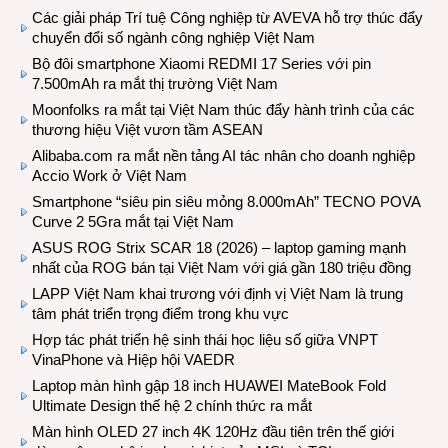
Các giải pháp Trí tuệ Công nghiệp từ AVEVA hỗ trợ thúc đẩy
chuyển đổi số ngành công nghiệp Việt Nam
Bộ đôi smartphone Xiaomi REDMI 17 Series với pin
7.500mAh ra mắt thị trường Việt Nam
Moonfolks ra mắt tại Việt Nam thúc đẩy hành trình của các
thương hiệu Việt vươn tầm ASEAN
Alibaba.com ra mắt nền tảng AI tác nhân cho doanh nghiệp
Accio Work ở Việt Nam
Smartphone “siêu pin siêu mỏng 8.000mAh” TECNO POVA
Curve 2 5Gra mắt tại Việt Nam
ASUS ROG Strix SCAR 18 (2026) – laptop gaming mạnh
nhất của ROG bán tại Việt Nam với giá gần 180 triệu đồng
LAPP Việt Nam khai trương với định vị Việt Nam là trung
tâm phát triển trọng điểm trong khu vực
Hợp tác phát triển hệ sinh thái học liệu số giữa VNPT
VinaPhone và Hiệp hội VAEDR
Laptop màn hình gập 18 inch HUAWEI MateBook Fold
Ultimate Design thế hệ 2 chính thức ra mắt
Màn hình OLED 27 inch 4K 120Hz đầu tiên trên thế giới