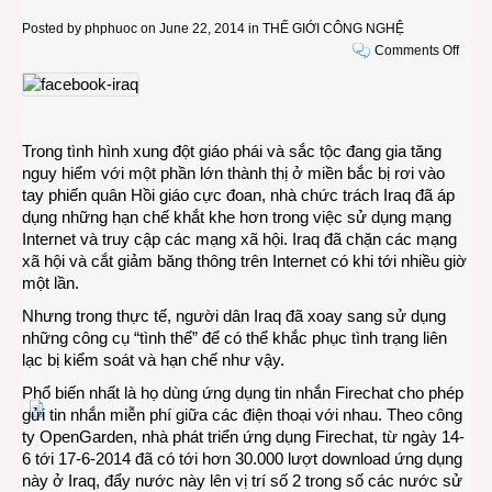
Posted by
phphuoc
on June 22, 2014 in
THẾ GIỚI CÔNG NGHỆ
on
Comments Off
Ngườ
dân
Iraq
tìm
Trong tình hình xung đột giáo phái và sắc tộc đang gia tăng
kiếm
nguy hiểm với một phần lớn thành thị ở miền bắc bị rơi vào
nhiều
tay phiến quân Hồi giáo cực đoan, nhà chức trách Iraq đã áp
công
dụng những hạn chế khắt khe hơn trong việc sử dụng mạng
cụ
Internet và truy cập các mạng xã hội. Iraq đã chặn các mạng
mới
xã hội và cắt giảm băng thông trên Internet có khi tới nhiều giờ
để
một lần.
vượt
thoát
Nhưng trong thực tế, người dân Iraq đã xoay sang sử dụng
hàng
những công cụ “tình thế” để có thể khắc phục tình trạng liên
rào
lạc bị kiểm soát và hạn chế như vậy.
Intern
Phổ biến nhất là họ dùng ứng dụng tin nhắn Firechat cho phép
gửi tin nhắn miễn phí giữa các điện thoại với nhau. Theo công
ty OpenGarden, nhà phát triển ứng dụng Firechat, từ ngày 14-
6 tới 17-6-2014 đã có tới hơn 30.000 lượt download ứng dụng
này ở Iraq, đẩy nước này lên vị trí số 2 trong số các nước sử