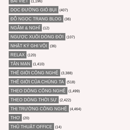
BÀI VIẾT
(1,196)
DỌC ĐƯỜNG GIÓ BỤI
(407)
ĐỖ NGỌC TRANG BLOG
(36)
NGẪM & NGHĨ
(12)
NGƯỢC XUÔI DÒNG ĐỜI
(107)
NHẬT KÝ GHI VỘI
(36)
RELAX
(120)
TẢN MẠN
(1,410)
THẾ GIỚI CÔNG NGHỆ
(3,388)
THẾ GIỚI CỦA CHÚNG TA
(518)
THEO DÒNG CÔNG NGHỆ
(1,499)
THEO DÒNG THỜI SỰ
(2,422)
THỊ TRƯỜNG CÔNG NGHỆ
(4,464)
THƠ
(20)
THỦ THUẬT OFFICE
(14)