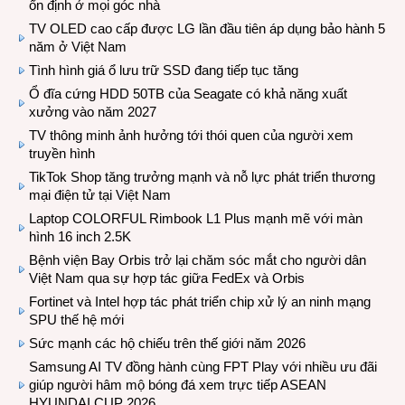
ổn định ở mọi góc nhà
TV OLED cao cấp được LG lần đầu tiên áp dụng bảo hành 5
năm ở Việt Nam
Tình hình giá ổ lưu trữ SSD đang tiếp tục tăng
Ổ đĩa cứng HDD 50TB của Seagate có khả năng xuất
xưởng vào năm 2027
TV thông minh ảnh hưởng tới thói quen của người xem
truyền hình
TikTok Shop tăng trưởng mạnh và nỗ lực phát triển thương
mại điện tử tại Việt Nam
Laptop COLORFUL Rimbook L1 Plus mạnh mẽ với màn
hình 16 inch 2.5K
Bệnh viện Bay Orbis trở lại chăm sóc mắt cho người dân
Việt Nam qua sự hợp tác giữa FedEx và Orbis
Fortinet và Intel hợp tác phát triển chip xử lý an ninh mạng
SPU thế hệ mới
Sức mạnh các hộ chiếu trên thế giới năm 2026
Samsung AI TV đồng hành cùng FPT Play với nhiều ưu đãi
giúp người hâm mộ bóng đá xem trực tiếp ASEAN
HYUNDAI CUP 2026