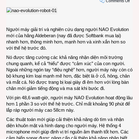
on
Comments Off
Ngườ
máy
NAO
Evolu
Người máy giải trí và nghiên cứu dạng người NAO Evolution
thông
mới của hãng Aldeberan (nay đã được Softbank mua lại)
minh
nhanh hơn, thông minh hơn, mạnh hơn và xinh xắn hơn so
hơn
với thế hệ trước đó.
và
xinh
Nó được tăng cường các khả năng nhận diện môi trường
xắn
chung quanh, kể cả “hiểu” được “cảm xúc” của con người.
hơn
Ngoài những ngón tay “điệu nghệ” hơn, người máy này còn có
bộ khung kim loại mạnh mẽ hơn, đặc biệt là ở cổ, hông, chân
và mắt cá. Nó được trang bị loại giày đi êm hơn với lòng bàn
chân mới giảm tiếng động và ma sát khi bưóc đi.
Với pin 48,6 watt-giờ, người máy NAO Evolution hoạt động lâu
hơn 1 phần 3 so với thế hệ trước. Chỉ mất khoảng 90 phút để
lắp ráp người máy cao 58cm này.
Các thuật toán mới giúp cải thiện khả năng dò tìm và nhận
diện khuôn mặt và hình dạng cho người máy. Hệ thống 4
microphone mới giúp định vị trí nguồn âm thanh tốt hơn. Các
cảm biến sonar được nâng cấp cải thiện khả năng nhận biết