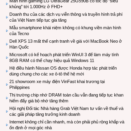
Màn hình gaming LG UltraGear 25G590B có tốc độ “siêu
khủng” tới 1.000Hz ở FHD+
Doanh thu của các dịch vụ viễn thông và truyền hình trả phí
của Việt Nam tiếp tục gia tăng
Mẫu smartphone khái niệm không có khung viền màn hình
của Tecno
Dell XPS 13 mất thế cạnh tranh về giá với MacBook Neo ở
Hàn Quốc
Microsoft có kế hoạch phát triển WinUI 3 để làm máy tính
8GB RAM có thể chạy hiệu quả Windows 11
Hệ điều hành Nissan OS được Honda hợp tác phát triển
dùng chung cho các xe ô-tô thế hệ mới
21 showroom xe máy điện VinFast khai trương tại
Philippines
Thị trường chip nhớ DRAM toàn cầu vẫn đang tiếp tục khan
hiếm đẩy giá bộ nhớ tăng thêm
Hội nghị Đối tác Nhà hàng Grab Việt Nam tư vấn về thuế và
các giải pháp tăng trưởng kinh doanh
Internet không chỉ cần nhanh, mà còn phải phủ rộng khắp và
ổn định ở mọi góc nhà