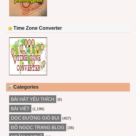
Time Zone Converter
Categories
BÀI HÁT YÊU THÍCH
(6)
BÀI VIẾT
(1,196)
DỌC ĐƯỜNG GIÓ BỤI
(407)
ĐỖ NGỌC TRANG BLOG
(36)