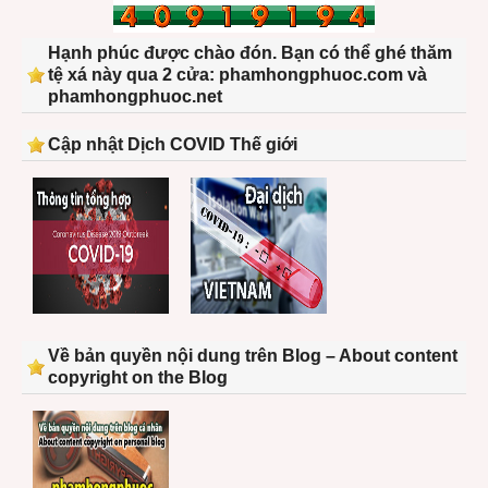
Hạnh phúc được chào đón. Bạn có thể ghé thăm
tệ xá này qua 2 cửa: phamhongphuoc.com và
phamhongphuoc.net
Cập nhật Dịch COVID Thế giới
Về bản quyền nội dung trên Blog – About content
copyright on the Blog