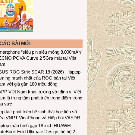
CÁC BÀI MỚI
martphone “siêu pin siêu mỏng 8.000mAh”
ECNO POVA Curve 2 5Gra mắt tại Việt
am
SUS ROG Strix SCAR 18 (2026) – laptop
aming mạnh nhất của ROG bán tại Việt
m với giá gần 180 triệu đồng
PP Việt Nam khai trương với định vị Việt
m là trung tâm phát triển trọng điểm trong
hu vực
p tác phát triển hệ sinh thái học liệu số
iữa VNPT VinaPhone và Hiệp hội VAEDR
aptop màn hình gập 18 inch HUAWEI
teBook Fold Ultimate Design thế hệ 2