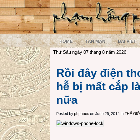
HOME
TẢN MẠN
BÀI VIẾT
Thứ Sáu ngày 07 tháng 8 năm 2026
Rồi đây điện t
hễ bị mất cắp l
nữa
Posted by
phphuoc
on June 25, 2014 in
THẾ GI