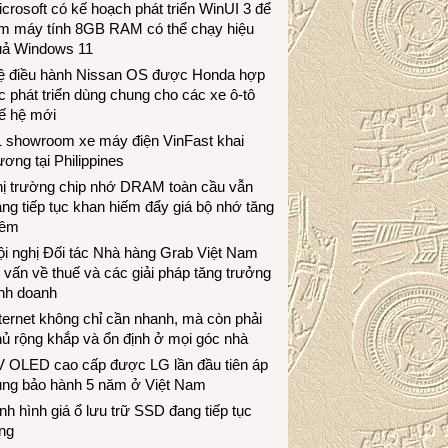
crosoft có kế hoạch phát triển WinUI 3 để
àm máy tính 8GB RAM có thể chạy hiệu
uả Windows 11
ệ điều hành Nissan OS được Honda hợp
c phát triển dùng chung cho các xe ô-tô
ế hệ mới
1 showroom xe máy điện VinFast khai
ương tại Philippines
hị trường chip nhớ DRAM toàn cầu vẫn
ng tiếp tục khan hiếm đẩy giá bộ nhớ tăng
hêm
i nghị Đối tác Nhà hàng Grab Việt Nam
 vấn về thuế và các giải pháp tăng trưởng
inh doanh
ternet không chỉ cần nhanh, mà còn phải
ủ rộng khắp và ổn định ở mọi góc nhà
V OLED cao cấp được LG lần đầu tiên áp
ụng bảo hành 5 năm ở Việt Nam
nh hình giá ổ lưu trữ SSD đang tiếp tục
ng