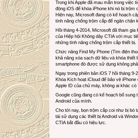
Trong khi Apple đã mau mắn trong việc tíc
động iOS để khóa iPhone khi nó bị trộm 
Hiện nay, Microsoft đang có kế hoạch c
tính năng chống trộm cắp để ngăn chặn k
Hồi tháng 4-2014, Microsoft đã tham gi
của Hiệp hội Không dây CTIA với mục tiê
những tính năng chống trộm cắp thiết bị.
Chức năng Find My Phone (Tìm điện thoạ
khả năng xóa sạch dữ liệu và khóa thiết bị
smartphone đó được sử dụng không phải 
Ngay trong phiên bản iOS 7 hồi tháng 9-2
Khóa Kích hoạt iCloud để bảo vệ iPhone
Apple ID của chủ máy, không ai khác có t
Google cũng đang có kế hoạch bổ sung th
Android của mình.
Cho tới nay, bọn trộm cắp coi như bị bó
tái sử dụng các thiết bị Android và Windo
CTIA bắt đầu có hiệu lực.