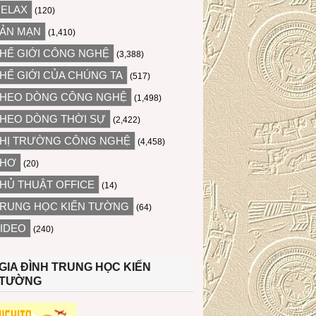
ELAX
(120)
ẢN MẠN
(1,410)
HẾ GIỚI CÔNG NGHỆ
(3,388)
HẾ GIỚI CỦA CHÚNG TA
(517)
HEO DÒNG CÔNG NGHỆ
(1,498)
HEO DÒNG THỜI SỰ
(2,422)
HỊ TRƯỜNG CÔNG NGHỆ
(4,458)
THƠ
(20)
HỦ THUẬT OFFICE
(14)
RUNG HỌC KIẾN TƯỜNG
(64)
IDEO
(240)
GIA ĐÌNH TRUNG HỌC KIẾN
TƯỜNG