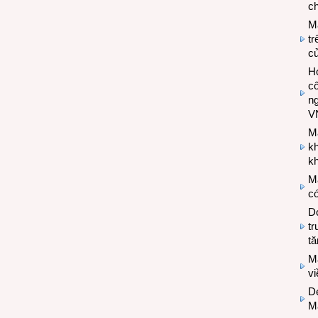
ch
M
tr
c
Hợ
cô
n
V
M
k
kh
M
có
Do
tr
tă
M
v
De
M