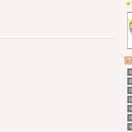
B
B
D
Đ
N
N
N