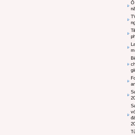
Ổ
n
TV
n
T
ph
L
mẽ
Bệ
c
g
Fo
a
Sứ
2
S
vớ
đ
2
Tủ