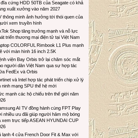
 đĩa cứng HDD 50TB của Seagate có khả
ăng xuất xưởng vào năm 2027
 thông minh ảnh hưởng tới thói quen của
gười xem truyền hình
ikTok Shop tăng trưởng mạnh và nỗ lực
át triển thương mại điện tử tại Việt Nam
aptop COLORFUL Rimbook L1 Plus mạnh
 với màn hình 16 inch 2.5K
nh viện Bay Orbis trở lại chăm sóc mắt
ho người dân Việt Nam qua sự hợp tác
iữa FedEx và Orbis
rtinet và Intel hợp tác phát triển chip xử lý
n ninh mạng SPU thế hệ mới
c mạnh các hộ chiếu trên thế giới năm
026
amsung AI TV đồng hành cùng FPT Play
i nhiều ưu đãi giúp người hâm mộ bóng
á xem trực tiếp ASEAN HYUNDAI CUP
026
 lạnh 4 cửa French Door Fit & Max với