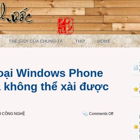
THẾ GIỚI CỦA CHÚNG TA
THƠ
HOME
hoại Windows Phone
à không thể xài được
on
ỚI CÔNG NGHỆ
Comments Off
Rồi
đây
điện
thoại