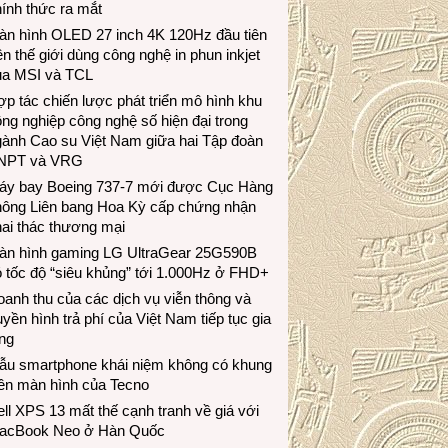
ính thức ra mắt
àn hình OLED 27 inch 4K 120Hz đầu tiên
ên thế giới dùng công nghệ in phun inkjet
ủa MSI và TCL
p tác chiến lược phát triển mô hình khu
ng nghiệp công nghệ số hiện đại trong
gành Cao su Việt Nam giữa hai Tập đoàn
NPT và VRG
áy bay Boeing 737-7 mới được Cục Hàng
hông Liên bang Hoa Kỳ cấp chứng nhận
ai thác thương mại
àn hình gaming LG UltraGear 25G590B
 tốc độ “siêu khủng” tới 1.000Hz ở FHD+
anh thu của các dịch vụ viễn thông và
uyền hình trả phí của Việt Nam tiếp tục gia
ng
ẫu smartphone khái niệm không có khung
iền màn hình của Tecno
ll XPS 13 mất thế cạnh tranh về giá với
acBook Neo ở Hàn Quốc