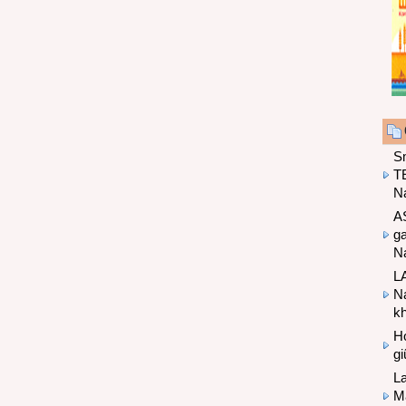
S
T
N
A
g
Na
LA
Na
k
Hợ
g
L
Ma