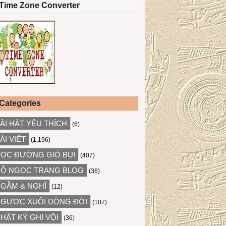
Time Zone Converter
Categories
ÀI HÁT YÊU THÍCH
(6)
ÀI VIẾT
(1,196)
ỌC ĐƯỜNG GIÓ BỤI
(407)
Ỗ NGỌC TRANG BLOG
(36)
GẪM & NGHĨ
(12)
GƯỢC XUÔI DÒNG ĐỜI
(107)
HẬT KÝ GHI VỘI
(36)