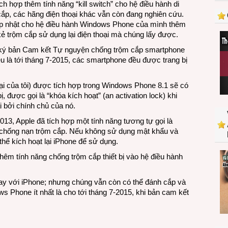
h hợp thêm tính năng “kill switch” cho hệ điều hành di
Windows
cắp, các hãng điện thoại khác vẫn còn đang nghiên cứu.
Phone
ập nhật cho hệ điều hành Windows Phone của mình thêm
hễ
ẻ trộm cắp sử dụng lại điện thoại mà chúng lấy được.
bị
mất
a ký bản Cam kết Tự nguyện chống trộm cắp smartphone
cắp
u là tới tháng 7-2015, các smartphone đều được trang bị
là
không
i của tôi) được tích hợp trong Windows Phone 8.1 sẽ có
thể
, được gọi là “khóa kích hoạt” (an activation lock) khi
xài
bởi chính chủ của nó.
được
nữa
013, Apple đã tích hợp một tính năng tương tự gọi là
 chống nạn trộm cắp. Nếu không sử dụng mật khẩu và
hể kích hoạt lại iPhone để sử dụng.
êm tính năng chống trộm cắp thiết bị vào hệ điều hành
 tay với iPhone; nhưng chúng vẫn còn có thể đánh cắp và
ws Phone ít nhất là cho tới tháng 7-2015, khi bản cam kết