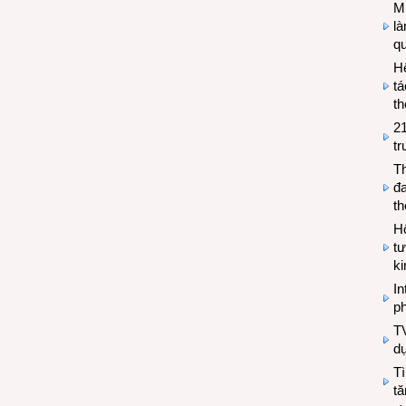
Mi
l
q
H
tá
th
2
tr
T
đa
t
Hộ
tư
k
In
ph
T
d
Tì
tă