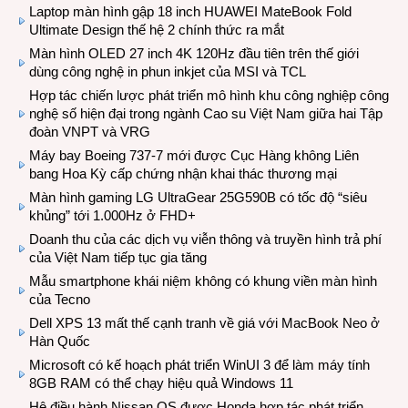
Laptop màn hình gập 18 inch HUAWEI MateBook Fold
Ultimate Design thế hệ 2 chính thức ra mắt
Màn hình OLED 27 inch 4K 120Hz đầu tiên trên thế giới
dùng công nghệ in phun inkjet của MSI và TCL
Hợp tác chiến lược phát triển mô hình khu công nghiệp công
nghệ số hiện đại trong ngành Cao su Việt Nam giữa hai Tập
đoàn VNPT và VRG
Máy bay Boeing 737-7 mới được Cục Hàng không Liên
bang Hoa Kỳ cấp chứng nhận khai thác thương mại
Màn hình gaming LG UltraGear 25G590B có tốc độ “siêu
khủng” tới 1.000Hz ở FHD+
Doanh thu của các dịch vụ viễn thông và truyền hình trả phí
của Việt Nam tiếp tục gia tăng
Mẫu smartphone khái niệm không có khung viền màn hình
của Tecno
Dell XPS 13 mất thế cạnh tranh về giá với MacBook Neo ở
Hàn Quốc
Microsoft có kế hoạch phát triển WinUI 3 để làm máy tính
8GB RAM có thể chạy hiệu quả Windows 11
Hệ điều hành Nissan OS được Honda hợp tác phát triển