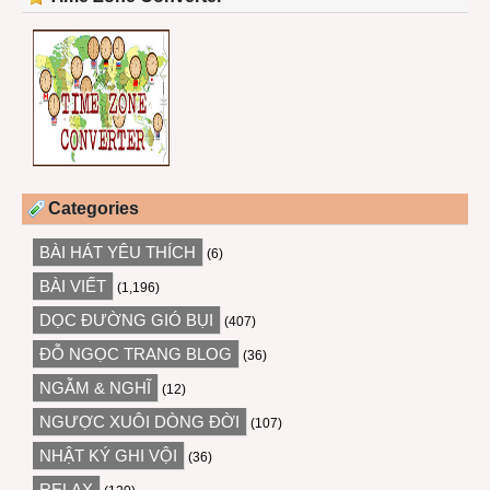
Categories
BÀI HÁT YÊU THÍCH
(6)
BÀI VIẾT
(1,196)
DỌC ĐƯỜNG GIÓ BỤI
(407)
ĐỖ NGỌC TRANG BLOG
(36)
NGẪM & NGHĨ
(12)
NGƯỢC XUÔI DÒNG ĐỜI
(107)
NHẬT KÝ GHI VỘI
(36)
RELAX