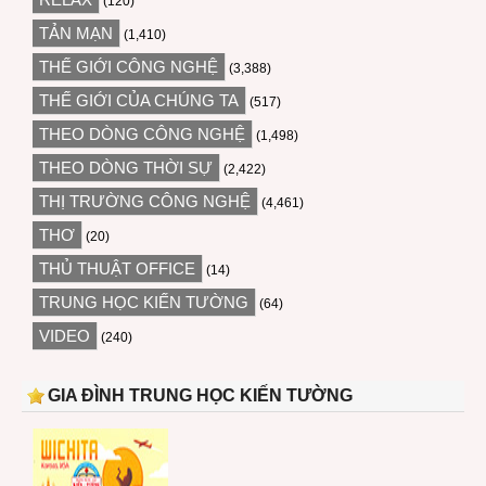
(120)
TẢN MẠN
(1,410)
THẾ GIỚI CÔNG NGHỆ
(3,388)
THẾ GIỚI CỦA CHÚNG TA
(517)
THEO DÒNG CÔNG NGHỆ
(1,498)
THEO DÒNG THỜI SỰ
(2,422)
THỊ TRƯỜNG CÔNG NGHỆ
(4,461)
THƠ
(20)
THỦ THUẬT OFFICE
(14)
TRUNG HỌC KIẾN TƯỜNG
(64)
VIDEO
(240)
GIA ĐÌNH TRUNG HỌC KIẾN TƯỜNG