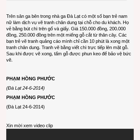
dung
tại
Trên sân ga bên trong nhà ga Đà Lạt có một số bạn trẻ nam
nhà
nữ làm dịch vụ vẽ tranh chân dung tại chỗ cho du khách. Họ
ga
vẻ bằng bút chì trên gổ và giấy. Giá 150.000 đồng, 200.000
Đà
đồng, 250.000 đồng trên một miếng gỗ cắt từ thân cây. Các
Lạt
bạn trẻ vẽ tranh quảng cáo mình chỉ cần 10 phút là xong một
tranh chân dung. Tranh vẽ bằng viết chì trực tiếp lên mặt gỗ.
Sau khi được vẽ xong, tấm gỗ được phun keo để bảo vệ bức
vẽ.
PHẠM HỒNG PHƯỚC
(Đà Lạt 24-6-2014)
PHẠM HỒNG PHƯỚC
(Đà Lạt 24-6-2014)
Xin mời xem video clip