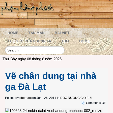
HOME
TẢN MẠN
BÀI VIẾT
THẾ GIỚI CỦA CHÚNG TA
THƠ
HOME
Thứ Bảy ngày 08 tháng 8 năm 2026
Vẽ chân dung tại nhà
ga Đà Lạt
Posted by
phphuoc
on June 26, 2014 in
DỌC ĐƯỜNG GIÓ BỤI
on
Comments Off
Vẽ
chân