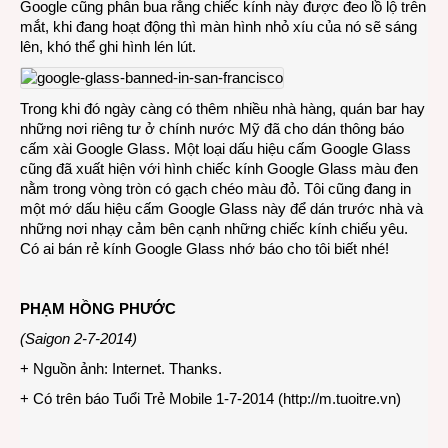
Google cũng phân bua rằng chiếc kính này được đeo lồ lộ trên
mắt, khi đang hoạt động thì màn hình nhỏ xíu của nó sẽ sáng
lên, khó thể ghi hình lén lút.
Trong khi đó ngày càng có thêm nhiều nhà hàng, quán bar hay
những nơi riêng tư ở chính nước Mỹ đã cho dán thông báo
cấm xài Google Glass. Một loại dấu hiệu cấm Google Glass
cũng đã xuất hiện với hình chiếc kính Google Glass màu đen
nằm trong vòng tròn có gạch chéo màu đỏ. Tôi cũng đang in
một mớ dấu hiệu cấm Google Glass này để dán trước nhà và
những nơi nhạy cảm bên cạnh những chiếc kính chiếu yêu.
Có ai bán rẻ kính Google Glass nhớ báo cho tôi biết nhé!
PHẠM HỒNG PHƯỚC
(Saigon 2-7-2014)
+ Nguồn ảnh: Internet. Thanks.
+ Có trên báo Tuổi Trẻ Mobile 1-7-2014 (
http://m.tuoitre.vn
)