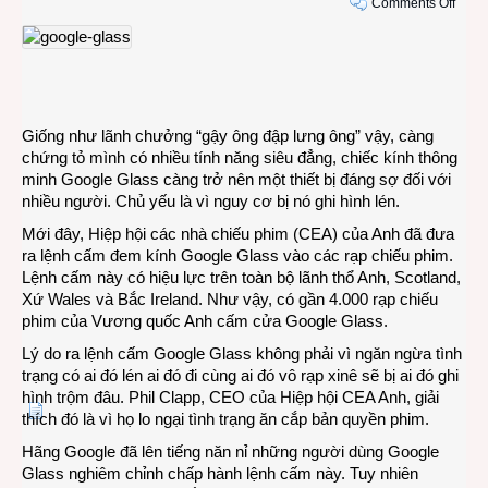
on
Comments Off
Đi
xem
phim,
nhớ
để
kính
Giống như lãnh chưởng “gậy ông đập lưng ông” vậy, càng
Goog
chứng tỏ mình có nhiều tính năng siêu đẳng, chiếc kính thông
Glass
minh Google Glass càng trở nên một thiết bị đáng sợ đối với
ở
nhiều người. Chủ yếu là vì nguy cơ bị nó ghi hình lén.
nhà
Mới đây, Hiệp hội các nhà chiếu phim (CEA) của Anh đã đưa
ra lệnh cấm đem kính Google Glass vào các rạp chiếu phim.
Lệnh cấm này có hiệu lực trên toàn bộ lãnh thổ Anh, Scotland,
Xứ Wales và Bắc Ireland. Như vậy, có gần 4.000 rạp chiếu
phim của Vương quốc Anh cấm cửa Google Glass.
Lý do ra lệnh cấm Google Glass không phải vì ngăn ngừa tình
trạng có ai đó lén ai đó đi cùng ai đó vô rạp xinê sẽ bị ai đó ghi
hình trộm đâu. Phil Clapp, CEO của Hiệp hội CEA Anh, giải
thích đó là vì họ lo ngại tình trạng ăn cắp bản quyền phim.
Hãng Google đã lên tiếng năn nỉ những người dùng Google
Glass nghiêm chỉnh chấp hành lệnh cấm này. Tuy nhiên