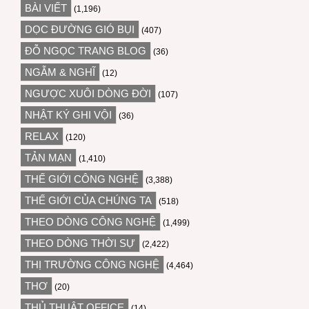
BÀI VIẾT
(1,196)
DỌC ĐƯỜNG GIÓ BỤI
(407)
ĐỖ NGỌC TRANG BLOG
(36)
NGẪM & NGHĨ
(12)
NGƯỢC XUÔI DÒNG ĐỜI
(107)
NHẬT KÝ GHI VỘI
(36)
RELAX
(120)
TẢN MẠN
(1,410)
THẾ GIỚI CÔNG NGHỆ
(3,388)
THẾ GIỚI CỦA CHÚNG TA
(518)
THEO DÒNG CÔNG NGHỆ
(1,499)
THEO DÒNG THỜI SỰ
(2,422)
THỊ TRƯỜNG CÔNG NGHỆ
(4,464)
THƠ
(20)
THỦ THUẬT OFFICE
(14)