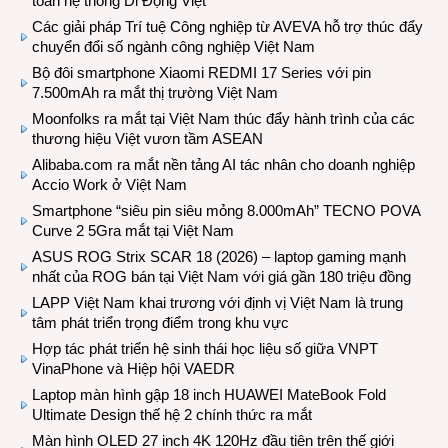
toàn hệ thống Di Động Việt
Các giải pháp Trí tuệ Công nghiệp từ AVEVA hỗ trợ thúc đẩy
chuyển đổi số ngành công nghiệp Việt Nam
Bộ đôi smartphone Xiaomi REDMI 17 Series với pin
7.500mAh ra mắt thị trường Việt Nam
Moonfolks ra mắt tại Việt Nam thúc đẩy hành trình của các
thương hiệu Việt vươn tầm ASEAN
Alibaba.com ra mắt nền tảng AI tác nhân cho doanh nghiệp
Accio Work ở Việt Nam
Smartphone “siêu pin siêu mỏng 8.000mAh” TECNO POVA
Curve 2 5Gra mắt tại Việt Nam
ASUS ROG Strix SCAR 18 (2026) – laptop gaming mạnh
nhất của ROG bán tại Việt Nam với giá gần 180 triệu đồng
LAPP Việt Nam khai trương với định vị Việt Nam là trung
tâm phát triển trọng điểm trong khu vực
Hợp tác phát triển hệ sinh thái học liệu số giữa VNPT
VinaPhone và Hiệp hội VAEDR
Laptop màn hình gập 18 inch HUAWEI MateBook Fold
Ultimate Design thế hệ 2 chính thức ra mắt
Màn hình OLED 27 inch 4K 120Hz đầu tiên trên thế giới