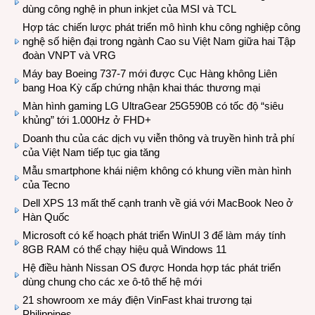
dùng công nghệ in phun inkjet của MSI và TCL
Hợp tác chiến lược phát triển mô hình khu công nghiệp công
nghệ số hiện đại trong ngành Cao su Việt Nam giữa hai Tập
đoàn VNPT và VRG
Máy bay Boeing 737-7 mới được Cục Hàng không Liên
bang Hoa Kỳ cấp chứng nhận khai thác thương mại
Màn hình gaming LG UltraGear 25G590B có tốc độ “siêu
khủng” tới 1.000Hz ở FHD+
Doanh thu của các dịch vụ viễn thông và truyền hình trả phí
của Việt Nam tiếp tục gia tăng
Mẫu smartphone khái niệm không có khung viền màn hình
của Tecno
Dell XPS 13 mất thế cạnh tranh về giá với MacBook Neo ở
Hàn Quốc
Microsoft có kế hoạch phát triển WinUI 3 để làm máy tính
8GB RAM có thể chạy hiệu quả Windows 11
Hệ điều hành Nissan OS được Honda hợp tác phát triển
dùng chung cho các xe ô-tô thế hệ mới
21 showroom xe máy điện VinFast khai trương tại
Philippines