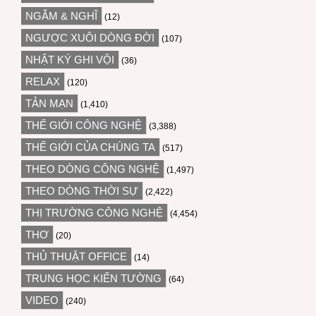
NGẪM & NGHĨ
(12)
NGƯỢC XUÔI DÒNG ĐỜI
(107)
NHẬT KÝ GHI VỘI
(36)
RELAX
(120)
TẢN MẠN
(1,410)
THẾ GIỚI CÔNG NGHỆ
(3,388)
THẾ GIỚI CỦA CHÚNG TA
(517)
THEO DÒNG CÔNG NGHỆ
(1,497)
THEO DÒNG THỜI SỰ
(2,422)
THỊ TRƯỜNG CÔNG NGHỆ
(4,454)
THƠ
(20)
THỦ THUẬT OFFICE
(14)
TRUNG HỌC KIẾN TƯỜNG
(64)
VIDEO
(240)