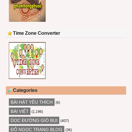
Time Zone Converter
Categories
BÀI HÁT YÊU THÍCH
(6)
BÀI VIẾT
(1,196)
DỌC ĐƯỜNG GIÓ BỤI
(407)
ĐỖ NGỌC TRANG BLOG
(36)