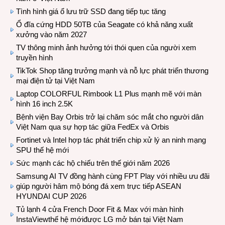
Tình hình giá ổ lưu trữ SSD đang tiếp tục tăng
Ổ đĩa cứng HDD 50TB của Seagate có khả năng xuất
xưởng vào năm 2027
TV thông minh ảnh hưởng tới thói quen của người xem
truyền hình
TikTok Shop tăng trưởng mạnh và nỗ lực phát triển thương
mại điện tử tại Việt Nam
Laptop COLORFUL Rimbook L1 Plus mạnh mẽ với màn
hình 16 inch 2.5K
Bệnh viện Bay Orbis trở lại chăm sóc mắt cho người dân
Việt Nam qua sự hợp tác giữa FedEx và Orbis
Fortinet và Intel hợp tác phát triển chip xử lý an ninh mạng
SPU thế hệ mới
Sức mạnh các hộ chiếu trên thế giới năm 2026
Samsung AI TV đồng hành cùng FPT Play với nhiều ưu đãi
giúp người hâm mộ bóng đá xem trực tiếp ASEAN
HYUNDAI CUP 2026
Tủ lạnh 4 cửa French Door Fit & Max với màn hình
InstaViewthế hệ mớiđược LG mở bán tại Việt Nam