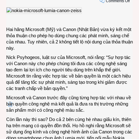
on
Comments Off
Micro
và
Cano
tay
Hai hãng Microsoft (Mỹ) và Canon (Nhật Bản) vừa ký kết một
trong
thỏa thuận cho phép họ dùng chung các phát minh, sáng chế
tay
của nhau. Tuy nhiên, cả 2 không tiết lộ nội dung của thỏa thuận
xài
này.
chun
công
Nick Psyhogeos, luật sư của Microsoft, nói rằng: “Sự hợp tác
nghệ
với Canon này cho phép chúng tôi đưa các công nghệ sáng
của
tạo đem lại lợi ích cho người tiêu dùng trên khắp thế giới.
nhau
Microsoft tin rằng việc hợp tác về bản quyền là một cách hiệu
quả để tăng tốc sự phát minh, sáng tạo trong khi giảm được
các tranh chấp về bản quyền.”
Microsoft và Canon trước đây cũng từng hợp tác với nhau về
bản quyền công nghệ mà kết quả là đưa ra thị trường những
sản phẩm mới có công nghệ màu sắc.
Còn lần này thì sao? Do cả 2 bên cùng hè nhau giấu kín, thiên
hạ trên mạng có quyền đồn thổi. Họ hồ nghi rằng Microsoft sẽ
sử dụng ống kính và công nghệ hình ảnh của Canon trong các
dòng smartphone chụp ảnh Lumia mới, tiếp nối mẫu Nokia