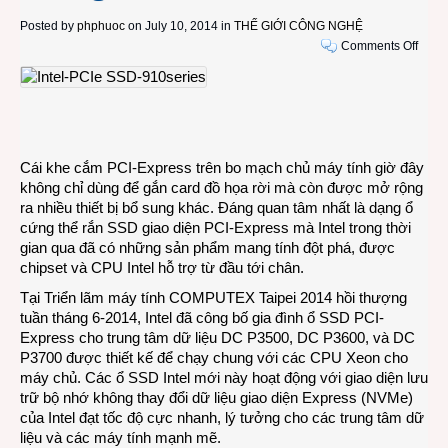
Posted by
phphuoc
on July 10, 2014 in
THẾ GIỚI CÔNG NGHỆ
on
Comments Off
Ổ
cứng
SSD
giao
diện
PCI-
Cái khe cắm PCI-Express trên bo mạch chủ máy tính giờ đây
Expr
không chỉ dùng để gắn card đồ họa rời mà còn được mở rộng
đe
ra nhiều thiết bị bổ sung khác. Đáng quan tâm nhất là dạng ổ
dọa
cứng thể rắn SSD giao diện PCI-Express mà Intel trong thời
các
gian qua đã có những sản phẩm mang tính đột phá, được
nhà
chipset và CPU Intel hỗ trợ từ đầu tới chân.
sản
Tại Triển lãm máy tính COMPUTEX Taipei 2014 hồi thượng
xuất
tuần tháng 6-2014, Intel đã công bố gia đình ổ SSD PCI-
ổ
Express cho trung tâm dữ liệu DC P3500, DC P3600, và DC
đĩa
P3700 được thiết kế để chạy chung với các CPU Xeon cho
cứng
máy chủ. Các ổ SSD Intel mới này hoạt động với giao diện lưu
HDD
trữ bộ nhớ không thay đổi dữ liệu giao diện Express (NVMe)
của Intel đạt tốc độ cực nhanh, lý tưởng cho các trung tâm dữ
liệu và các máy tính mạnh mẽ.