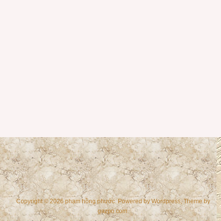
Copyright © 2026 phạm hồng phước. Powered by
Wordpress
, Theme by
gazpo.com
.