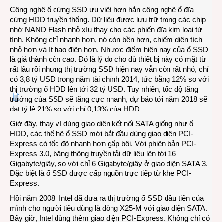
Công nghệ ổ cứng SSD ưu việt hơn hẳn công nghệ ổ đĩa
cứng HDD truyền thống. Dữ liệu được lưu trữ trong các chip
nhớ NAND Flash nhỏ xíu thay cho các phiến đĩa kim loại từ
tính. Không chỉ nhanh hơn, nó còn bền hơn, chiếm diện tích
nhỏ hơn và ít hao điện hơn. Nhược điểm hiện nay của ổ SSD
là giá thành còn cao. Đó là lý do cho dù thiết bị này có mặt từ
rất lâu rồi nhưng thị trường SSD hiện nay vẫn còn rất nhỏ, chỉ
có 3,8 tỷ USD trong năm tài chính 2014, tức bằng 12% so với
thị trường ổ HDD lên tới 32 tỷ USD. Tuy nhiên, tốc độ tăng
trưởng của SSD sẽ tăng cực nhanh, dự báo tới năm 2018 sẽ
đạt tỷ lệ 21% so với chỉ 0,13% của HDD.
Giờ đây, thay vì dùng giao diện kết nối SATA giống như ổ
HDD, các thế hệ ổ SSD mới bắt đầu dùng giao diện PCI-
Express có tốc độ nhanh hơn gấp bội. Với phiên bản PCI-
Express 3.0, băng thông truyền tải dữ liệu lên tới 16
Gigabyte/giây, so với chỉ 6 Gigabyte/giây ở giao diện SATA 3.
Đặc biệt là ổ SSD được cấp nguồn trực tiếp từ khe PCI-
Express.
Hồi năm 2008, Intel đã đưa ra thị trường ổ SSD đầu tiên của
mình cho người tiêu dùng là dòng X25-M với giao diện SATA.
Bây giờ, Intel dùng thêm giao diện PCI-Express. Không chỉ có