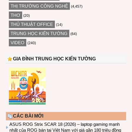
THỊ TRƯỜNG CÔNG NGHỆ
(4,457)
THƠ
(20)
THỦ THUẬT OFFICE
(14)
TRUNG HỌC KIẾN TƯỜNG
(64)
VIDEO
(240)
GIA ĐÌNH TRUNG HỌC KIẾN TƯỜNG
CÁC BÀI MỚI
ASUS ROG Strix SCAR 18 (2026) – laptop gaming mạnh
nhất của ROG bán tại Việt Nam với giá gần 180 triệu đồng