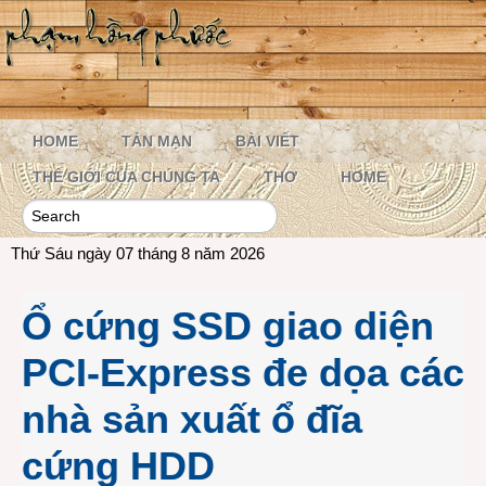
HOME
TẢN MẠN
BÀI VIẾT
THẾ GIỚI CỦA CHÚNG TA
THƠ
HOME
Thứ Sáu ngày 07 tháng 8 năm 2026
Ổ cứng SSD giao diện
PCI-Express đe dọa các
nhà sản xuất ổ đĩa
cứng HDD