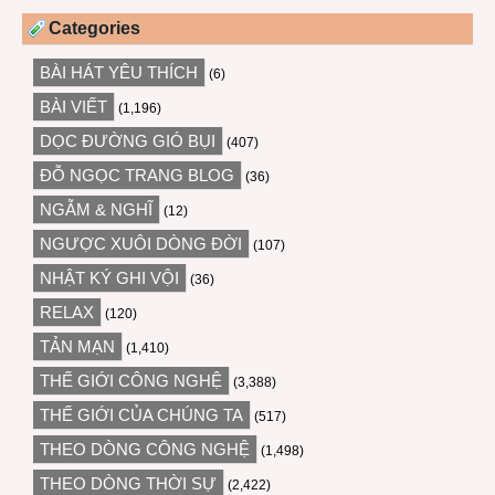
Categories
BÀI HÁT YÊU THÍCH
(6)
BÀI VIẾT
(1,196)
DỌC ĐƯỜNG GIÓ BỤI
(407)
ĐỖ NGỌC TRANG BLOG
(36)
NGẪM & NGHĨ
(12)
NGƯỢC XUÔI DÒNG ĐỜI
(107)
NHẬT KÝ GHI VỘI
(36)
RELAX
(120)
TẢN MẠN
(1,410)
THẾ GIỚI CÔNG NGHỆ
(3,388)
THẾ GIỚI CỦA CHÚNG TA
(517)
THEO DÒNG CÔNG NGHỆ
(1,498)
THEO DÒNG THỜI SỰ
(2,422)