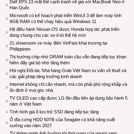
Dell XPS 13 mất thế cạnh tranh về giá với MacBook Neo ở
Hàn Quốc
Microsoft có kế hoạch phát triển WinUI 3 để làm máy tính
8GB RAM có thể chạy hiệu quả Windows 11
Hệ điều hành Nissan OS được Honda hợp tác phát triển
dùng chung cho các xe ô-tô thế hệ mới
21 showroom xe máy điện VinFast khai trương tại
Philippines
Thị trường chip nhớ DRAM toàn cầu vẫn đang tiếp tục khan
hiếm đẩy giá bộ nhớ tăng thêm
Hội nghị Đối tác Nhà hàng Grab Việt Nam tư vấn về thuế và
các giải pháp tăng trưởng kinh doanh
Internet không chỉ cần nhanh, mà còn phải phủ rộng khắp và
ổn định ở mọi góc nhà
TV OLED cao cấp được LG lần đầu tiên áp dụng bảo hành 5
năm ở Việt Nam
Tình hình giá ổ lưu trữ SSD đang tiếp tục tăng
Ổ đĩa cứng HDD 50TB của Seagate có khả năng xuất
xưởng vào năm 2027
TV thông minh ảnh hưởng tới thói quen của người xem