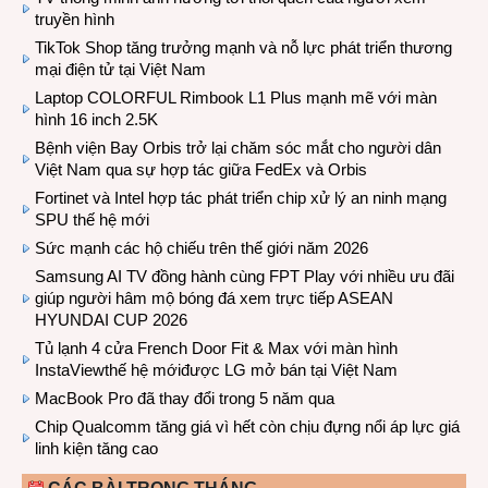
truyền hình
TikTok Shop tăng trưởng mạnh và nỗ lực phát triển thương
mại điện tử tại Việt Nam
Laptop COLORFUL Rimbook L1 Plus mạnh mẽ với màn
hình 16 inch 2.5K
Bệnh viện Bay Orbis trở lại chăm sóc mắt cho người dân
Việt Nam qua sự hợp tác giữa FedEx và Orbis
Fortinet và Intel hợp tác phát triển chip xử lý an ninh mạng
SPU thế hệ mới
Sức mạnh các hộ chiếu trên thế giới năm 2026
Samsung AI TV đồng hành cùng FPT Play với nhiều ưu đãi
giúp người hâm mộ bóng đá xem trực tiếp ASEAN
HYUNDAI CUP 2026
Tủ lạnh 4 cửa French Door Fit & Max với màn hình
InstaViewthế hệ mớiđược LG mở bán tại Việt Nam
MacBook Pro đã thay đổi trong 5 năm qua
Chip Qualcomm tăng giá vì hết còn chịu đựng nổi áp lực giá
linh kiện tăng cao