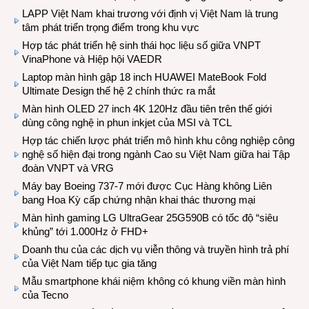
LAPP Việt Nam khai trương với định vị Việt Nam là trung
tâm phát triển trọng điểm trong khu vực
Hợp tác phát triển hệ sinh thái học liệu số giữa VNPT
VinaPhone và Hiệp hội VAEDR
Laptop màn hình gập 18 inch HUAWEI MateBook Fold
Ultimate Design thế hệ 2 chính thức ra mắt
Màn hình OLED 27 inch 4K 120Hz đầu tiên trên thế giới
dùng công nghệ in phun inkjet của MSI và TCL
Hợp tác chiến lược phát triển mô hình khu công nghiệp công
nghệ số hiện đại trong ngành Cao su Việt Nam giữa hai Tập
đoàn VNPT và VRG
Máy bay Boeing 737-7 mới được Cục Hàng không Liên
bang Hoa Kỳ cấp chứng nhận khai thác thương mại
Màn hình gaming LG UltraGear 25G590B có tốc độ “siêu
khủng” tới 1.000Hz ở FHD+
Doanh thu của các dịch vụ viễn thông và truyền hình trả phí
của Việt Nam tiếp tục gia tăng
Mẫu smartphone khái niệm không có khung viền màn hình
của Tecno