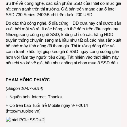
ưu thế về công nghệ, các sản phẩm SSD của Intel có mức giá
rất cạnh tranh trên thị trường. Giá bán trên mạng của ổ Intel
SSD 730 Series 240GB chỉ trên dưới 200 USD.
Do đặc thù công nghệ, ổ đĩa cứng HDD xưa nay chỉ được sản
xuất bởi một số rất ít các hãng, có thể đếm trên đầu ngón tay.
Nhưng sang công nghệ SSD, không chỉ có các hãng HDD
truyền thống chuyển sang mà hầu như tất cả các nhà sản xuất
bộ nhớ máy tính cũng đã tham gia. Thị trường đông đúc và
cạnh tranh khốc liệt giúp kéo giá ổ SSD ngày càng xuống gần
hơn với tầm tay người tiêu dùng. Tất nhiên vào thời điểm này,
nếu chỉ so kè về giá, hầu như chẳng ai chọn mua ổ SSD đâu.
PHẠM HỒNG PHƯỚC
(Saigon 10-07-2014)
+ Nguồn ảnh: Internet. Thanks.
+ Có trên báo Tuổi Trẻ Mobile ngày 9-7-2014
(
http://m.tuoitre.vn
)