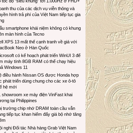
 tốc độ “siêu khủng” tới 1.000Hz ở FHD+
anh thu của các dịch vụ viễn thông và
uyền hình trả phí của Việt Nam tiếp tục gia
ng
ẫu smartphone khái niệm không có khung
iền màn hình của Tecno
ll XPS 13 mất thế cạnh tranh về giá với
acBook Neo ở Hàn Quốc
crosoft có kế hoạch phát triển WinUI 3 để
àm máy tính 8GB RAM có thể chạy hiệu
uả Windows 11
ệ điều hành Nissan OS được Honda hợp
c phát triển dùng chung cho các xe ô-tô
ế hệ mới
1 showroom xe máy điện VinFast khai
ương tại Philippines
hị trường chip nhớ DRAM toàn cầu vẫn
ng tiếp tục khan hiếm đẩy giá bộ nhớ tăng
hêm
i nghị Đối tác Nhà hàng Grab Việt Nam