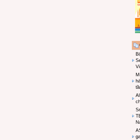
B
Se
V
Mo
hà
t
Al
c
S
T
N
A
g