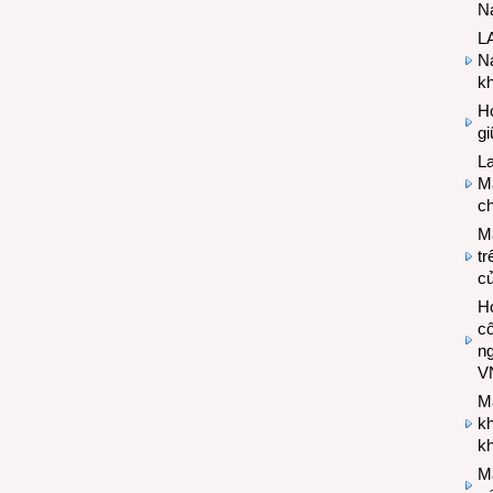
Na
LA
Na
k
Hợ
g
L
Ma
ch
M
tr
c
Hợ
cô
n
V
M
k
kh
M