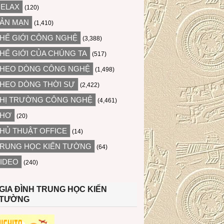
ELAX
(120)
ẢN MẠN
(1,410)
HẾ GIỚI CÔNG NGHỆ
(3,388)
HẾ GIỚI CỦA CHÚNG TA
(517)
HEO DÒNG CÔNG NGHỆ
(1,498)
HEO DÒNG THỜI SỰ
(2,422)
HỊ TRƯỜNG CÔNG NGHỆ
(4,461)
THƠ
(20)
HỦ THUẬT OFFICE
(14)
RUNG HỌC KIẾN TƯỜNG
(64)
IDEO
(240)
GIA ĐÌNH TRUNG HỌC KIẾN
TƯỜNG