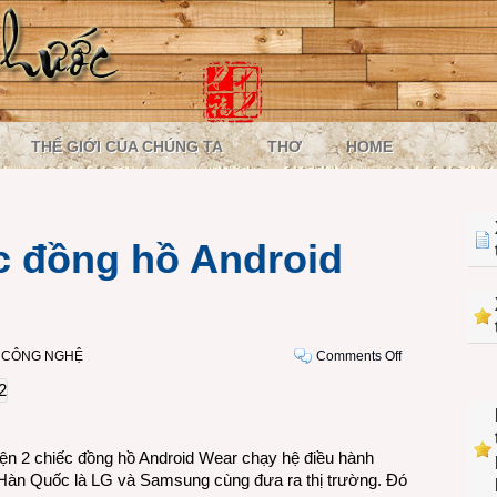
THẾ GIỚI CỦA CHÚNG TA
THƠ
HOME
ếc đồng hồ Android
on
I CÔNG NGHỆ
Comments Off
2.
Có
tới
2
hiện 2 chiếc đồng hồ Android Wear chạy hệ điều hành
chiếc
 Hàn Quốc là LG và Samsung cùng đưa ra thị trường. Đó
đồng