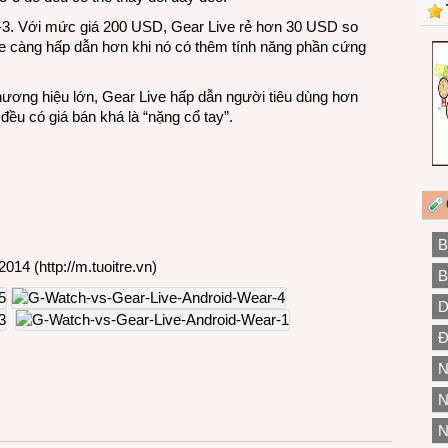
 4-3. Với mức giá 200 USD, Gear Live rẻ hơn 30 USD so
ve càng hấp dẫn hơn khi nó có thêm tính năng phần cứng
thương hiệu lớn, Gear Live hấp dẫn người tiêu dùng hơn
đều có giá bán khá là “nặng cổ tay”.
B
2014 (
http://m.tuoitre.vn
)
B
D
Đ
N
N
N