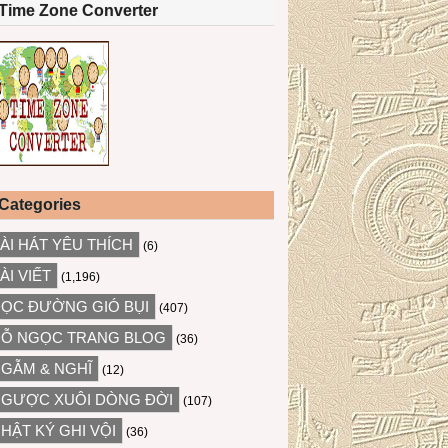
Time Zone Converter
Categories
ÀI HÁT YÊU THÍCH
(6)
ÀI VIẾT
(1,196)
ỌC ĐƯỜNG GIÓ BỤI
(407)
Ỗ NGỌC TRANG BLOG
(36)
GẪM & NGHĨ
(12)
GƯỢC XUÔI DÒNG ĐỜI
(107)
HẬT KÝ GHI VỘI
(36)