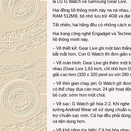
là LG G Watch và Samsung Gear Live.
Hai đồng hồ thông minh này na ná nhau
RAM 512MB, bộ nhớ lưu trữ 4GB và đạt
Tất nhiên, hai hãng đều có những cách 
Hai trang công nghệ Engadget và TechnoB
hồ thông minh này.
– Về thiết kế: Gear Live ghi một bàn thắ
bắt mắt hơn. Con G Watch thì đơn giản và
– Về màn hình: Gear Live ghi thêm một 
nhau (Gear Live 1.63 inch, chỉ nhỏ hơn 
giải cao hơn (320 x 320 pixel so với 280 x
– Về thời gian chạy pin: G Watch gỡ đư
có thể chạy đua cán mức 24 giờ hoạt độn
bỏ cuộc sớm hơn một chút.
– Về sạc: G Watch gỡ hòa 2-2. Khi ngh
tưởng Android Wear sẽ sử dụng chuẩn sạ
trợ chuẩn sạc mới. Cả hai đều phải dùn
và tiện dụng hơn.
– Về khả năng tùy biến: Cả hai hòa nhau 