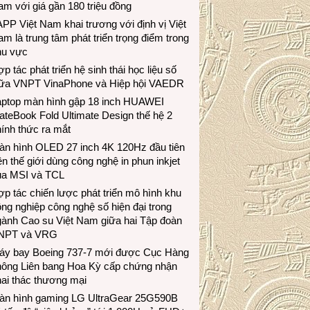
m với giá gần 180 triệu đồng
PP Việt Nam khai trương với định vị Việt
m là trung tâm phát triển trọng điểm trong
hu vực
p tác phát triển hệ sinh thái học liệu số
iữa VNPT VinaPhone và Hiệp hội VAEDR
aptop màn hình gập 18 inch HUAWEI
teBook Fold Ultimate Design thế hệ 2
ính thức ra mắt
àn hình OLED 27 inch 4K 120Hz đầu tiên
ên thế giới dùng công nghệ in phun inkjet
ủa MSI và TCL
p tác chiến lược phát triển mô hình khu
ng nghiệp công nghệ số hiện đại trong
gành Cao su Việt Nam giữa hai Tập đoàn
NPT và VRG
áy bay Boeing 737-7 mới được Cục Hàng
hông Liên bang Hoa Kỳ cấp chứng nhận
ai thác thương mại
àn hình gaming LG UltraGear 25G590B