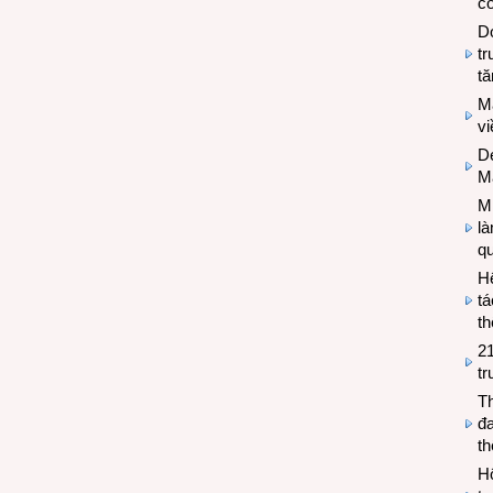
có
Do
tr
tă
M
v
De
M
Mi
l
q
H
tá
th
2
tr
T
đa
t
Hộ