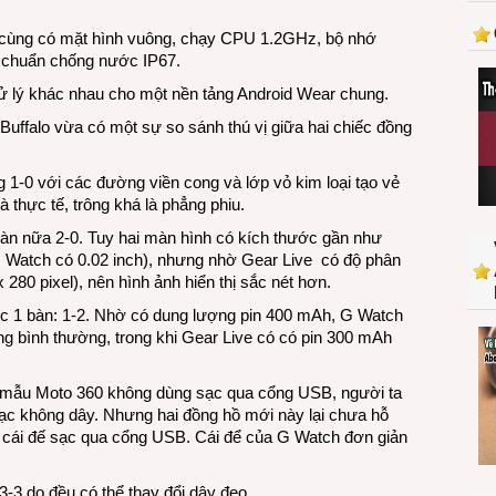
hồ
Android
, cùng có mặt hình vuông, chạy CPU 1.2GHz, bộ nhớ
Wear
 chuẩn chống nước IP67.
xử lý khác nhau cho một nền tảng Android Wear chung.
uffalo vừa có một sự so sánh thú vị giữa hai chiếc đồng
ng 1-0 với các đường viền cong và lớp vỏ kim loại tạo vẻ
 thực tế, trông khá là phẳng phiu.
bàn nữa 2-0. Tuy hai màn hình có kích thước gần như
G Watch có 0.02 inch), nhưng nhờ Gear Live có độ phân
 280 pixel), nên hình ảnh hiển thị sắc nét hơn.
ợc 1 bàn: 1-2. Nhờ có dung lượng pin 400 mAh, G Watch
g bình thường, trong khi Gear Live có có pin 300 mAh
e mẫu Moto 360 không dùng sạc qua cổng USB, người ta
c không dây. Nhưng hai đồng hồ mới này lại chưa hỗ
g cái đế sạc qua cổng USB. Cái để của G Watch đơn giản
3-3 do đều có thể thay đổi dây đeo.