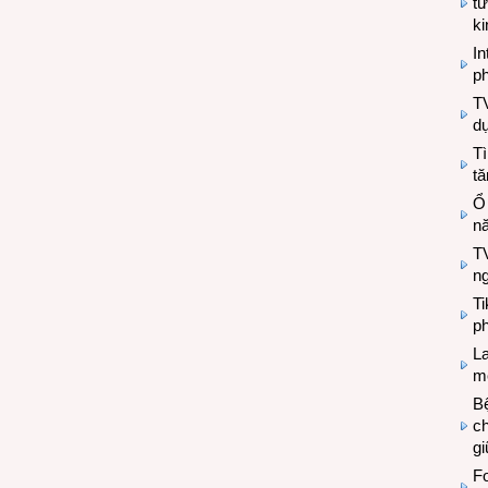
tư
k
In
ph
T
d
Tì
tă
Ổ
n
TV
n
T
ph
L
mẽ
Bệ
c
g
Fo