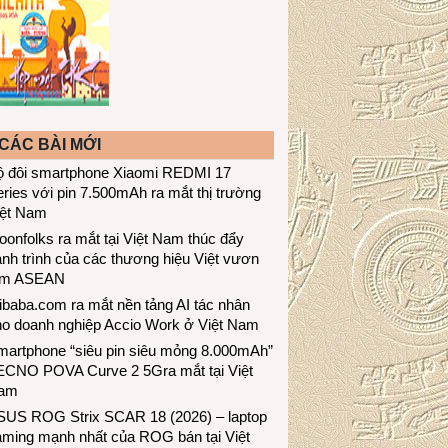
CÁC BÀI MỚI
ộ đôi smartphone Xiaomi REDMI 17
ries với pin 7.500mAh ra mắt thị trường
iệt Nam
onfolks ra mắt tại Việt Nam thúc đẩy
nh trình của các thương hiệu Việt vươn
ầm ASEAN
ibaba.com ra mắt nền tảng AI tác nhân
ho doanh nghiệp Accio Work ở Việt Nam
martphone “siêu pin siêu mỏng 8.000mAh”
ECNO POVA Curve 2 5Gra mắt tại Việt
am
SUS ROG Strix SCAR 18 (2026) – laptop
aming mạnh nhất của ROG bán tại Việt