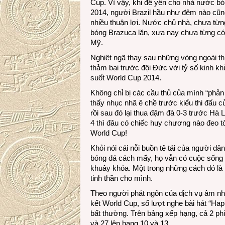
Cup. Vì vậy, khi để yên cho nhà nước bỏ
2014, người Brazil hầu như đêm nào cũn
nhiều thuận lợi. Nước chủ nhà, chưa từn
bóng Brazuca lăn, xưa nay chưa từng c
Mỹ.
Nghiệt ngã thay sau những vòng ngoài thi
thảm bại trước đội Đức với tỷ số kinh kh
suốt World Cup 2014.
Không chỉ bị các cầu thủ của mình “phản 
thấy nhục nhã ê chề trước kiểu thi đấu củ
rồi sau đó lại thua đậm đà 0-3 trước Hà
4 thì đâu có chiếc huy chương nào đeo t
World Cup!
Khỏi nói cái nỗi buồn tê tái của người d
bóng đá cách mấy, họ vẫn có cuộc sống đ
khuây khỏa. Một trong những cách đó là l
tinh thần cho mình.
Theo người phát ngôn của dịch vụ âm nhạ
kết World Cup, số lượt nghe bài hát “Hap
bất thường. Trên bảng xếp hạng, cả 2 p
và 27 lên hạng 10 và 13.