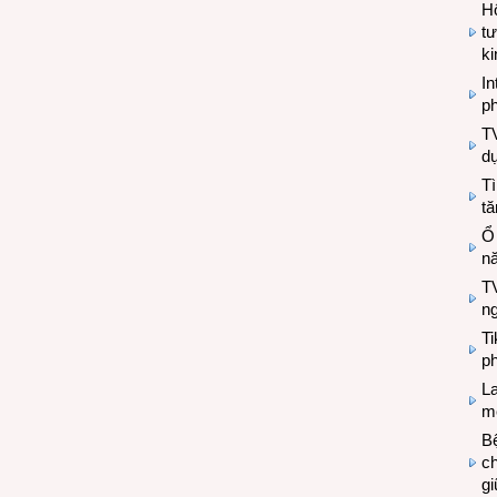
Hộ
tư
k
In
ph
T
d
Tì
tă
Ổ
n
TV
n
T
ph
L
mẽ
Bệ
c
g