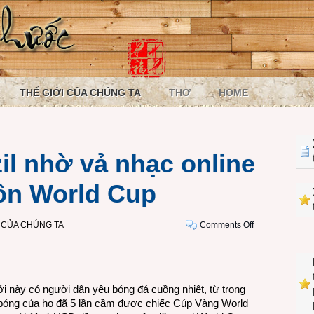
THẾ GIỚI CỦA CHÚNG TA
THƠ
HOME
il nhờ vả nhạc online
ồn World Cup
on
I CỦA CHÚNG TA
Comments Off
Người
dân
Brazil
nhờ
ới này có người dân yêu bóng đá cuồng nhiệt, từ trong
vả
ội bóng của họ đã 5 lần cầm được chiếc Cúp Vàng World
nhạc