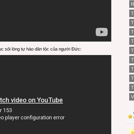
R
T
T
T
T
ục sôi lòng tự hào dân tộc của người Đức:
T
T
T
T
V