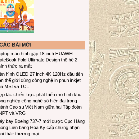
CÁC BÀI MỚI
aptop màn hình gập 18 inch HUAWEI
teBook Fold Ultimate Design thế hệ 2
ính thức ra mắt
àn hình OLED 27 inch 4K 120Hz đầu tiên
ên thế giới dùng công nghệ in phun inkjet
ủa MSI và TCL
p tác chiến lược phát triển mô hình khu
ng nghiệp công nghệ số hiện đại trong
gành Cao su Việt Nam giữa hai Tập đoàn
NPT và VRG
áy bay Boeing 737-7 mới được Cục Hàng
hông Liên bang Hoa Kỳ cấp chứng nhận
ai thác thương mại