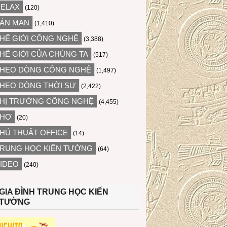
ELAX
(120)
ẢN MẠN
(1,410)
HẾ GIỚI CÔNG NGHỆ
(3,388)
HẾ GIỚI CỦA CHÚNG TA
(517)
HEO DÒNG CÔNG NGHỆ
(1,497)
HEO DÒNG THỜI SỰ
(2,422)
HỊ TRƯỜNG CÔNG NGHỆ
(4,455)
THƠ
(20)
HỦ THUẬT OFFICE
(14)
RUNG HỌC KIẾN TƯỜNG
(64)
IDEO
(240)
GIA ĐÌNH TRUNG HỌC KIẾN
TƯỜNG