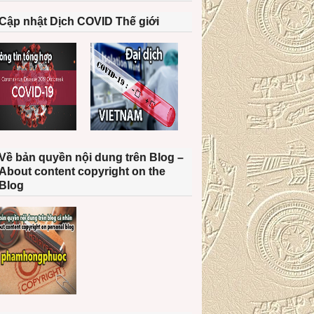
Cập nhật Dịch COVID Thế giới
Về bản quyền nội dung trên Blog –
About content copyright on the
Blog