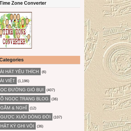
Time Zone Converter
Categories
ÀI HÁT YÊU THÍCH
(6)
ÀI VIẾT
(1,196)
ỌC ĐƯỜNG GIÓ BỤI
(407)
Ỗ NGỌC TRANG BLOG
(36)
GẪM & NGHĨ
(12)
GƯỢC XUÔI DÒNG ĐỜI
(107)
HẬT KÝ GHI VỘI
(36)