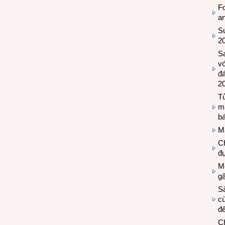
Fo
a
Sứ
2
S
vớ
đ
2
Tủ
m
bá
M
Ch
đự
Mộ
g
S
cù
đế
C