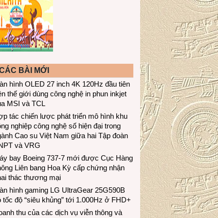
CÁC BÀI MỚI
àn hình OLED 27 inch 4K 120Hz đầu tiên
ên thế giới dùng công nghệ in phun inkjet
ủa MSI và TCL
p tác chiến lược phát triển mô hình khu
ng nghiệp công nghệ số hiện đại trong
gành Cao su Việt Nam giữa hai Tập đoàn
NPT và VRG
áy bay Boeing 737-7 mới được Cục Hàng
hông Liên bang Hoa Kỳ cấp chứng nhận
ai thác thương mại
àn hình gaming LG UltraGear 25G590B
 tốc độ “siêu khủng” tới 1.000Hz ở FHD+
anh thu của các dịch vụ viễn thông và