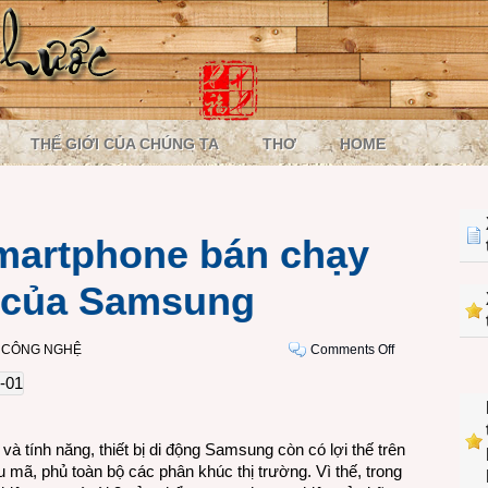
THẾ GIỚI CỦA CHÚNG TA
THƠ
HOME
smartphone bán chạy
là của Samsung
on
I CÔNG NGHỆ
Comments Off
3
trong
Top
5
 tính năng, thiết bị di động Samsung còn có lợi thế trên
smartphone
u mã, phủ toàn bộ các phân khúc thị trường. Vì thế, trong
bán