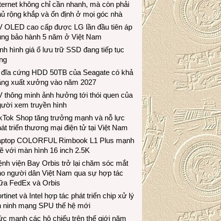
ternet không chỉ cần nhanh, mà còn phải
ủ rộng khắp và ổn định ở mọi góc nhà
V OLED cao cấp được LG lần đầu tiên áp
ụng bảo hành 5 năm ở Việt Nam
nh hình giá ổ lưu trữ SSD đang tiếp tục
ng
 đĩa cứng HDD 50TB của Seagate có khả
ăng xuất xưởng vào năm 2027
 thông minh ảnh hưởng tới thói quen của
gười xem truyền hình
ikTok Shop tăng trưởng mạnh và nỗ lực
át triển thương mại điện tử tại Việt Nam
aptop COLORFUL Rimbook L1 Plus mạnh
 với màn hình 16 inch 2.5K
nh viện Bay Orbis trở lại chăm sóc mắt
ho người dân Việt Nam qua sự hợp tác
iữa FedEx và Orbis
rtinet và Intel hợp tác phát triển chip xử lý
n ninh mạng SPU thế hệ mới
c mạnh các hộ chiếu trên thế giới năm