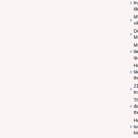
tr
tă
M
v
De
M
Mi
l
q
H
tá
th
2
tr
T
đa
t
Hộ
tư
k