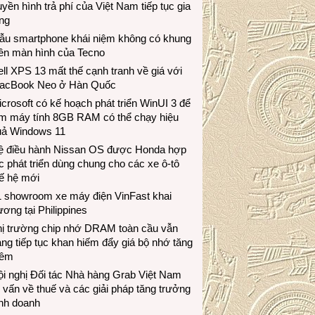
uyền hình trả phí của Việt Nam tiếp tục gia
ng
ẫu smartphone khái niệm không có khung
iền màn hình của Tecno
ll XPS 13 mất thế cạnh tranh về giá với
acBook Neo ở Hàn Quốc
crosoft có kế hoạch phát triển WinUI 3 để
àm máy tính 8GB RAM có thể chạy hiệu
uả Windows 11
ệ điều hành Nissan OS được Honda hợp
c phát triển dùng chung cho các xe ô-tô
ế hệ mới
1 showroom xe máy điện VinFast khai
ương tại Philippines
hị trường chip nhớ DRAM toàn cầu vẫn
ng tiếp tục khan hiếm đẩy giá bộ nhớ tăng
hêm
i nghị Đối tác Nhà hàng Grab Việt Nam
 vấn về thuế và các giải pháp tăng trưởng
inh doanh