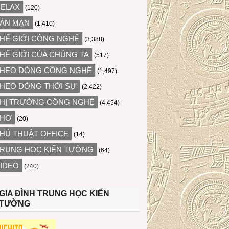
ELAX
(120)
ẢN MẠN
(1,410)
HẾ GIỚI CÔNG NGHỆ
(3,388)
HẾ GIỚI CỦA CHÚNG TA
(517)
HEO DÒNG CÔNG NGHỆ
(1,497)
HEO DÒNG THỜI SỰ
(2,422)
HỊ TRƯỜNG CÔNG NGHỆ
(4,454)
THƠ
(20)
HỦ THUẬT OFFICE
(14)
RUNG HỌC KIẾN TƯỜNG
(64)
IDEO
(240)
GIA ĐÌNH TRUNG HỌC KIẾN
TƯỜNG