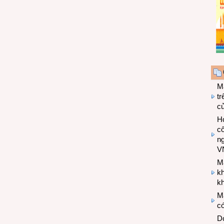
M
tr
c
Hợ
cô
n
V
M
k
kh
M
có
Do