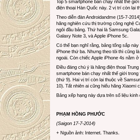
Top 5 smartphone bán chạy nhất thế giới
điện thoại Hàn Quốc này. 2 vị trí còn lạ
Theo diễn đàn Androidandme (15-7-2014)
hãng nghiên cứu thị trường công nghệ Co
ngôi đầu bảng. Thứ hai là Samsung Gal
Galaxy Note 3, và Apple iPhone 5c.
Có thể bạn nghĩ rằng, bảng tổng sắp nà
iPhone thứ ba. Nhưng theo tôi thì cũng là 
ngoái. Còn chiếc Apple iPhone 4s nằm ở vị
Điều đáng chú ý là hãng điện thoại Trung
smartphone bán chạy nhất thế giới trong
(thứ 9). Hai vị trí còn lại thuộc về Sam
10). Tất nhiên ai cũng hiểu hãng Xiaomi có
Bảng xếp hạng này dựa trên số liệu kinh 
PHẠM HỒNG PHƯỚC
(Saigon 17-7-2014)
+ Nguồn ảnh: Internet. Thanks.