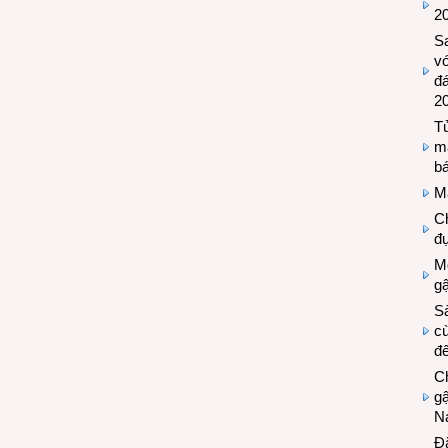
2
S
vớ
đ
2
Tủ
m
bá
M
Ch
đự
Mộ
g
S
cù
đế
C
gậ
N
Đ