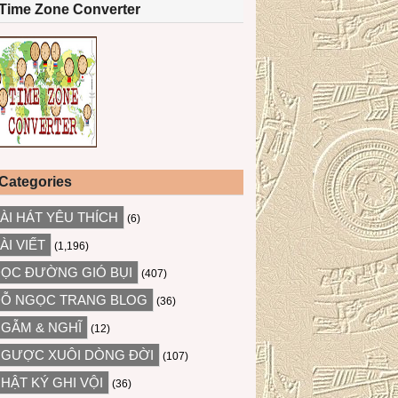
Time Zone Converter
Categories
ÀI HÁT YÊU THÍCH
(6)
ÀI VIẾT
(1,196)
ỌC ĐƯỜNG GIÓ BỤI
(407)
Ỗ NGỌC TRANG BLOG
(36)
GẪM & NGHĨ
(12)
GƯỢC XUÔI DÒNG ĐỜI
(107)
HẬT KÝ GHI VỘI
(36)