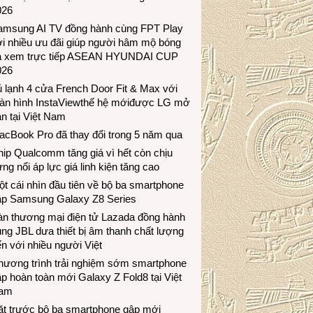
026
amsung AI TV đồng hành cùng FPT Play
i nhiều ưu đãi giúp người hâm mộ bóng
á xem trực tiếp ASEAN HYUNDAI CUP
026
 lạnh 4 cửa French Door Fit & Max với
àn hình InstaViewthế hệ mớiđược LG mở
n tại Việt Nam
acBook Pro đã thay đổi trong 5 năm qua
ip Qualcomm tăng giá vì hết còn chịu
ng nổi áp lực giá linh kiện tăng cao
t cái nhìn đầu tiên về bộ ba smartphone
ập Samsung Galaxy Z8 Series
àn thương mại điện tử Lazada đồng hành
ng JBL dưa thiết bị âm thanh chất lượng
n với nhiều người Việt
hương trình trải nghiệm sớm smartphone
p hoàn toàn mới Galaxy Z Fold8 tại Việt
am
ặt trước bộ ba smartphone gập mới