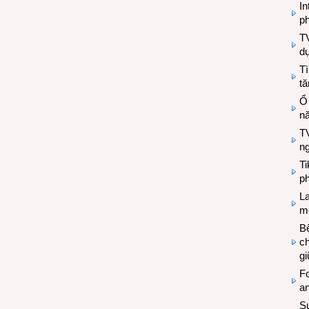
In
ph
T
d
Tì
tă
Ổ
n
TV
n
T
ph
L
mẽ
Bệ
c
g
Fo
a
Sứ