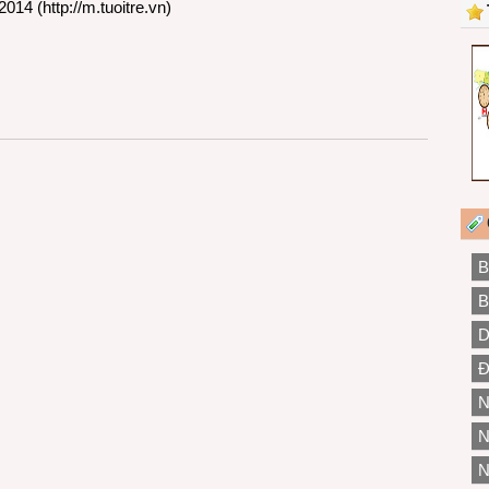
2014 (
http://m.tuoitre.vn
)
B
B
D
Đ
N
N
N