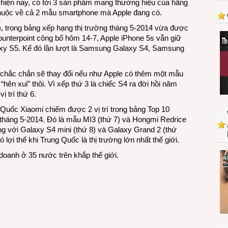
 hiện nay, có tới 3 sản phẩm mang thương hiệu của hãng
chạy
i thuộc về cả 2 mẫu smartphone mà Apple đang có.
nhất
thế
, trong bảng xếp hạng thị trường tháng 5-2014 vừa được
giới
unterpoint công bố hôm 14-7, Apple iPhone 5s vẫn giữ
là
axy S5. Kế đó lần lượt là Samsung Galaxy S4, Samsung
của
Samsung
y chắc chắn sẽ thay đổi nếu như Apple có thêm một mẫu
“hên xui” thôi. Vì xếp thứ 3 là chiếc S4 ra đời hồi năm
 trí thứ 6.
 Quốc Xiaomi chiếm được 2 vị trí trong bảng Top 10
 tháng 5-2014. Đó là mẫu MI3 (thứ 7) và Hongmi Redrice
sung với Galaxy S4 mini (thứ 8) và Galaxy Grand 2 (thứ
 lợi thế khi Trung Quốc là thị trường lớn nhất thế giới.
doanh ở 35 nước trên khắp thế giới.