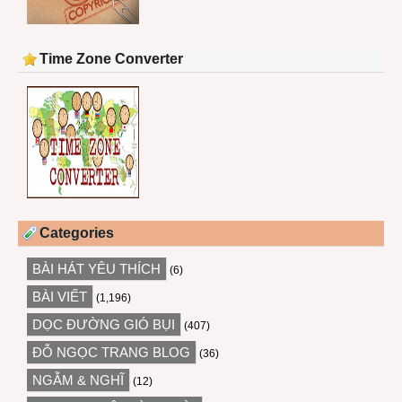
Time Zone Converter
Categories
BÀI HÁT YÊU THÍCH
(6)
BÀI VIẾT
(1,196)
DỌC ĐƯỜNG GIÓ BỤI
(407)
ĐỖ NGỌC TRANG BLOG
(36)
NGẪM & NGHĨ
(12)