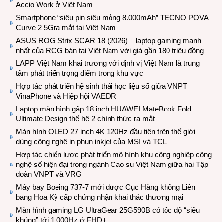
Accio Work ở Việt Nam
Smartphone “siêu pin siêu mỏng 8.000mAh” TECNO POVA
Curve 2 5Gra mắt tại Việt Nam
ASUS ROG Strix SCAR 18 (2026) – laptop gaming mạnh
nhất của ROG bán tại Việt Nam với giá gần 180 triệu đồng
LAPP Việt Nam khai trương với định vị Việt Nam là trung
tâm phát triển trọng điểm trong khu vực
Hợp tác phát triển hệ sinh thái học liệu số giữa VNPT
VinaPhone và Hiệp hội VAEDR
Laptop màn hình gập 18 inch HUAWEI MateBook Fold
Ultimate Design thế hệ 2 chính thức ra mắt
Màn hình OLED 27 inch 4K 120Hz đầu tiên trên thế giới
dùng công nghệ in phun inkjet của MSI và TCL
Hợp tác chiến lược phát triển mô hình khu công nghiệp công
nghệ số hiện đại trong ngành Cao su Việt Nam giữa hai Tập
đoàn VNPT và VRG
Máy bay Boeing 737-7 mới được Cục Hàng không Liên
bang Hoa Kỳ cấp chứng nhận khai thác thương mại
Màn hình gaming LG UltraGear 25G590B có tốc độ “siêu
khủng” tới 1.000Hz ở FHD+