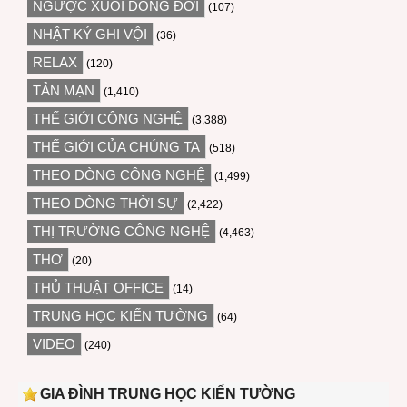
NGƯỢC XUÔI DÒNG ĐỜI
(107)
NHẬT KÝ GHI VỘI
(36)
RELAX
(120)
TẢN MẠN
(1,410)
THẾ GIỚI CÔNG NGHỆ
(3,388)
THẾ GIỚI CỦA CHÚNG TA
(518)
THEO DÒNG CÔNG NGHỆ
(1,499)
THEO DÒNG THỜI SỰ
(2,422)
THỊ TRƯỜNG CÔNG NGHỆ
(4,463)
THƠ
(20)
THỦ THUẬT OFFICE
(14)
TRUNG HỌC KIẾN TƯỜNG
(64)
VIDEO
(240)
GIA ĐÌNH TRUNG HỌC KIẾN TƯỜNG