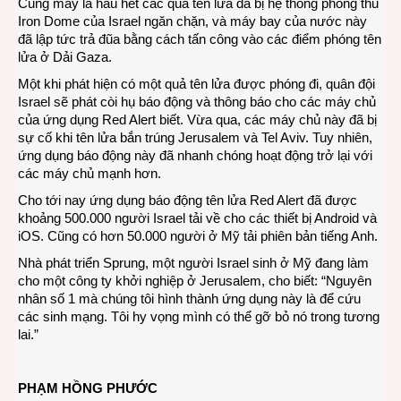
Cũng may là hầu hết các quả tên lửa đã bị hệ thống phòng thủ
Iron Dome của Israel ngăn chặn, và máy bay của nước này
đã lập tức trả đũa bằng cách tấn công vào các điểm phóng tên
lửa ở Dải Gaza.
Một khi phát hiện có một quả tên lửa được phóng đi, quân đội
Israel sẽ phát còi hụ báo động và thông báo cho các máy chủ
của ứng dụng Red Alert biết. Vừa qua, các máy chủ này đã bị
sự cố khi tên lửa bắn trúng Jerusalem và Tel Aviv. Tuy nhiên,
ứng dụng báo động này đã nhanh chóng hoạt động trở lại với
các máy chủ mạnh hơn.
Cho tới nay ứng dụng báo động tên lửa Red Alert đã được
khoảng 500.000 người Israel tải về cho các thiết bị Android và
iOS. Cũng có hơn 50.000 người ở Mỹ tải phiên bản tiếng Anh.
Nhà phát triển Sprung, một người Israel sinh ở Mỹ đang làm
cho một công ty khởi nghiệp ở Jerusalem, cho biết: “Nguyên
nhân số 1 mà chúng tôi hình thành ứng dụng này là để cứu
các sinh mạng. Tôi hy vọng mình có thể gỡ bỏ nó trong tương
lai.”
PHẠM HỒNG PHƯỚC