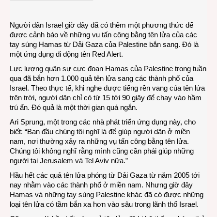
di
động
Người dân Israel giờ đây đã có thêm một phương thức để
báo
được cảnh báo về những vụ tấn công bằng tên lửa của các
tin
tay súng Hamas từ Dải Gaza của Palestine bắn sang. Đó là
có
một ứng dụng di động tên Red Alert.
tên
lửa
Lực lượng quân sự cực đoan Hamas của Palestine trong tuần
tấn
qua đã bắn hơn 1.000 quả tên lửa sang các thành phố của
công
Israel. Theo thực tế, khi nghe được tiếng rền vang của tên lửa
trên trời, người dân chỉ có từ 15 tới 90 giây để chạy vào hầm
trú ẩn. Đó quả là một thời gian quá ngắn.
Ari Sprung, một trong các nhà phát triển ứng dụng này, cho
biết: “Ban đầu chúng tôi nghĩ là để giúp người dân ở miền
nam, nơi thường xảy ra những vụ tấn công bằng tên lửa.
Chúng tôi không nghĩ rằng mình cũng cần phải giúp những
người tại Jerusalem và Tel Aviv nữa.”
Hầu hết các quả tên lửa phóng từ Dải Gaza từ năm 2005 tới
nay nhằm vào các thành phố ở miền nam. Nhưng giờ đây
Hamas và những tay súng Palestine khác đã có được những
loại tên lửa có tầm bắn xa hơn vào sâu trong lãnh thổ Israel.