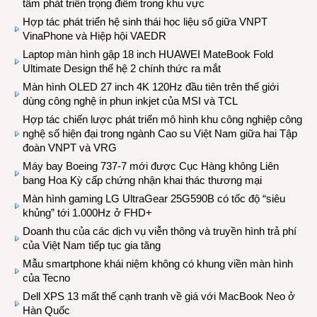
tâm phát triển trọng điểm trong khu vực
Hợp tác phát triển hệ sinh thái học liệu số giữa VNPT
VinaPhone và Hiệp hội VAEDR
Laptop màn hình gập 18 inch HUAWEI MateBook Fold
Ultimate Design thế hệ 2 chính thức ra mắt
Màn hình OLED 27 inch 4K 120Hz đầu tiên trên thế giới
dùng công nghệ in phun inkjet của MSI và TCL
Hợp tác chiến lược phát triển mô hình khu công nghiệp công
nghệ số hiện đại trong ngành Cao su Việt Nam giữa hai Tập
đoàn VNPT và VRG
Máy bay Boeing 737-7 mới được Cục Hàng không Liên
bang Hoa Kỳ cấp chứng nhận khai thác thương mại
Màn hình gaming LG UltraGear 25G590B có tốc độ “siêu
khủng” tới 1.000Hz ở FHD+
Doanh thu của các dịch vụ viễn thông và truyền hình trả phí
của Việt Nam tiếp tục gia tăng
Mẫu smartphone khái niệm không có khung viền màn hình
của Tecno
Dell XPS 13 mất thế cạnh tranh về giá với MacBook Neo ở
Hàn Quốc