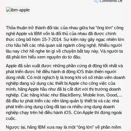
on
Comments Off
Hai
“ông
lớn”
công
Thỏa thuận trở thành đối tác của nhau giữa hai “ông lớn” công
nghệ
nghệ Apple và IBM vốn là đối thủ của nhau đã được chính
Appl
thức công bố hôm 15-7-2014. Sự kiện này gây ngạc nhiên lớn
và
cho hầu hết các nhà quan sát ngành công nghệ. Nhiều người
IBM
lâu nay chớ hề nghe tin gì về chuyện bắt tay này. Và người ta
tay
đã phải tìm hiểu xem nguyên do từ đâu.
trong
tay
Apple đã sản xuất được những phần cứng di động tốt nhất và
phát triển được hệ điều hành di động iOS thân thiện người
dùng nhất. Có một nghịch lý là trong khi vô số nhân viên doanh
nghiệp đang sử dụng các thiết bị Apple cho công việc của
mình, hãng Apple hầu như đã bị cắt đứt với thị trường doanh
nghiệp. Các hãng khác như BlackBerry, Mobile Iron, Good,…
đã đầu tư phát triển các nền tảng quản lý thiết bị và các nhà
phát triển ứng dụng cũng đã tạo ra nhiều ứng dụng doanh
nghiệp chạy trên hệ điều hành iOS. Còn Apple thì đứng ngoài
cuộc.
Ngược lại, hãng IBM xưa nay là một “ông lớn” về phần mềm