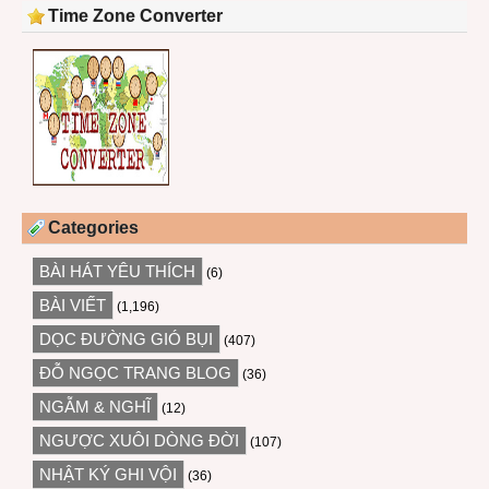
Time Zone Converter
Categories
BÀI HÁT YÊU THÍCH
(6)
BÀI VIẾT
(1,196)
DỌC ĐƯỜNG GIÓ BỤI
(407)
ĐỖ NGỌC TRANG BLOG
(36)
NGẪM & NGHĨ
(12)
NGƯỢC XUÔI DÒNG ĐỜI
(107)
NHẬT KÝ GHI VỘI
(36)