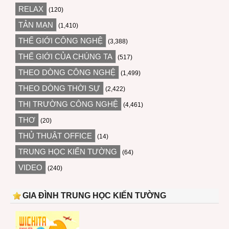
RELAX
(120)
TẢN MẠN
(1,410)
THẾ GIỚI CÔNG NGHỆ
(3,388)
THẾ GIỚI CỦA CHÚNG TA
(517)
THEO DÒNG CÔNG NGHỆ
(1,499)
THEO DÒNG THỜI SỰ
(2,422)
THỊ TRƯỜNG CÔNG NGHỆ
(4,461)
THƠ
(20)
THỦ THUẬT OFFICE
(14)
TRUNG HỌC KIẾN TƯỜNG
(64)
VIDEO
(240)
GIA ĐÌNH TRUNG HỌC KIẾN TƯỜNG