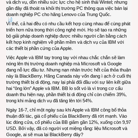
và dịch vụ, dồn nhiều sức lực cho hệ sinh thái Wintel; nhưng
gần đây đã thoát ra khỏi thị trường PC thông qua việc bán lại
doanh nghiệp PC cho hãng Lenovo của Trung Quốc.
Vì thế, cả hai đều có nhu cầu kết hợp cùng nhau để cùng phát
triển hơn nữa trong thời công nghệ mới. Họ sẽ tạo ra những
bộ giải pháp doanh nghiệp được nhiều người cần bằng cách
kết hợp kinh nghiệm về phần mềm và dịch vụ của IBM với
các thiết bị phần cứng của Apple.
Việc Apple và IBM tay trong tay với nhau chắc chắn sẽ làm
nóng lên thị trường doanh nghiệp mà Microsoft và Google
đang nỗ lực đầu tư. Nhưng nạn nhân trước hết của thỏa thuận
này là BlackBerry. Hãng Canada này vốn đang ì ạch ở cuối thị
trường thiết bị di động, nay lại phải đối đầu với sự liên kết giữa
hai “ông lớn” Apple và IBM. BB lo sốt vó là vì trong cơ cấu
doanh thu hiện nay, phần thiết bị di động chỉ còn chiếm 39%,
trong khi mảng dịch vụ đã tăng lên tới 54%.
Ngày 16-7, chỉ một ngày sau khi Apple và IBM công bố thỏa
thuận đối tác, giá cổ phiếu của BlackBerry đã rớt mạnh. Vào
lúc đóng cửa, cổ phiếu của BB giảm gần 12%, xuống còn 9,97
USD. Bởi vậy, đã có người vọt miệng rằng: liệu Microsoft và
Google, ai sẽ mua lại BlackBerry đây?