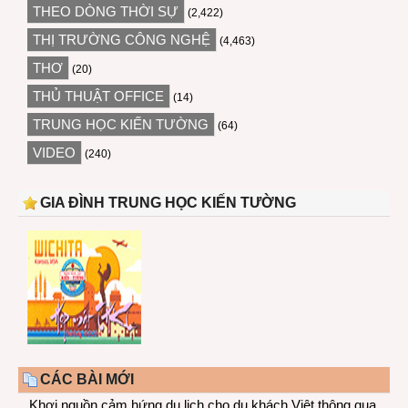
THEO DÒNG THỜI SỰ
(2,422)
THỊ TRƯỜNG CÔNG NGHỆ
(4,463)
THƠ
(20)
THỦ THUẬT OFFICE
(14)
TRUNG HỌC KIẾN TƯỜNG
(64)
VIDEO
(240)
GIA ĐÌNH TRUNG HỌC KIẾN TƯỜNG
CÁC BÀI MỚI
Khơi nguồn cảm hứng du lịch cho du khách Việt thông qua