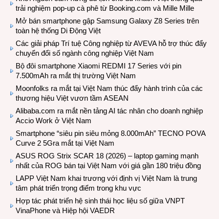
trải nghiệm pop-up cà phê từ Booking.com và Mille Mille
Mở bán smartphone gập Samsung Galaxy Z8 Series trên
toàn hệ thống Di Động Việt
Các giải pháp Trí tuệ Công nghiệp từ AVEVA hỗ trợ thúc đẩy
chuyển đổi số ngành công nghiệp Việt Nam
Bộ đôi smartphone Xiaomi REDMI 17 Series với pin
7.500mAh ra mắt thị trường Việt Nam
Moonfolks ra mắt tại Việt Nam thúc đẩy hành trình của các
thương hiệu Việt vươn tầm ASEAN
Alibaba.com ra mắt nền tảng AI tác nhân cho doanh nghiệp
Accio Work ở Việt Nam
Smartphone “siêu pin siêu mỏng 8.000mAh” TECNO POVA
Curve 2 5Gra mắt tại Việt Nam
ASUS ROG Strix SCAR 18 (2026) – laptop gaming mạnh
nhất của ROG bán tại Việt Nam với giá gần 180 triệu đồng
LAPP Việt Nam khai trương với định vị Việt Nam là trung
tâm phát triển trọng điểm trong khu vực
Hợp tác phát triển hệ sinh thái học liệu số giữa VNPT
VinaPhone và Hiệp hội VAEDR