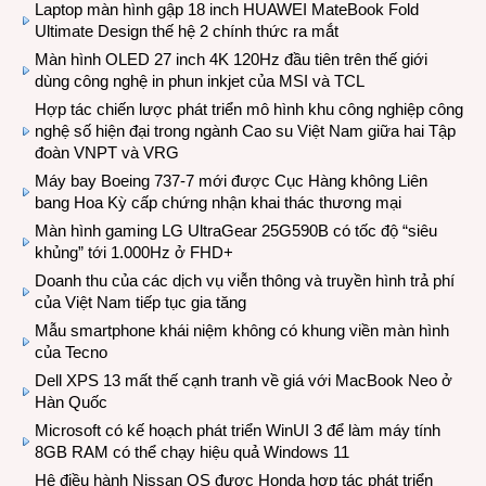
Laptop màn hình gập 18 inch HUAWEI MateBook Fold
Ultimate Design thế hệ 2 chính thức ra mắt
Màn hình OLED 27 inch 4K 120Hz đầu tiên trên thế giới
dùng công nghệ in phun inkjet của MSI và TCL
Hợp tác chiến lược phát triển mô hình khu công nghiệp công
nghệ số hiện đại trong ngành Cao su Việt Nam giữa hai Tập
đoàn VNPT và VRG
Máy bay Boeing 737-7 mới được Cục Hàng không Liên
bang Hoa Kỳ cấp chứng nhận khai thác thương mại
Màn hình gaming LG UltraGear 25G590B có tốc độ “siêu
khủng” tới 1.000Hz ở FHD+
Doanh thu của các dịch vụ viễn thông và truyền hình trả phí
của Việt Nam tiếp tục gia tăng
Mẫu smartphone khái niệm không có khung viền màn hình
của Tecno
Dell XPS 13 mất thế cạnh tranh về giá với MacBook Neo ở
Hàn Quốc
Microsoft có kế hoạch phát triển WinUI 3 để làm máy tính
8GB RAM có thể chạy hiệu quả Windows 11
Hệ điều hành Nissan OS được Honda hợp tác phát triển