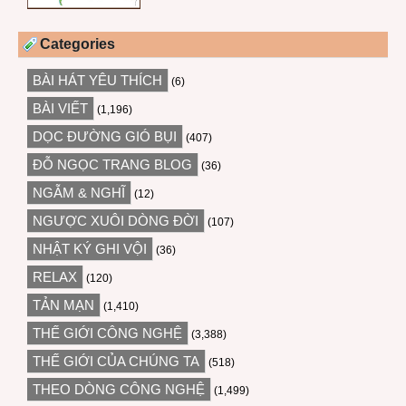
Categories
BÀI HÁT YÊU THÍCH
(6)
BÀI VIẾT
(1,196)
DỌC ĐƯỜNG GIÓ BỤI
(407)
ĐỖ NGỌC TRANG BLOG
(36)
NGẪM & NGHĨ
(12)
NGƯỢC XUÔI DÒNG ĐỜI
(107)
NHẬT KÝ GHI VỘI
(36)
RELAX
(120)
TẢN MẠN
(1,410)
THẾ GIỚI CÔNG NGHỆ
(3,388)
THẾ GIỚI CỦA CHÚNG TA
(518)
THEO DÒNG CÔNG NGHỆ
(1,499)