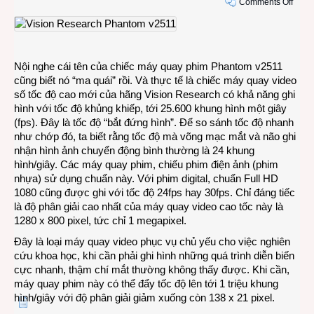
on
Comments Off
Came
ghi
hình
với
Nội nghe cái tên của chiếc máy quay phim Phantom v2511
tốc
cũng biết nó “ma quái” rồi. Và thực tế là chiếc máy quay video
độ
số tốc độ cao mới của hãng Vision Research có khả năng ghi
như
hình với tốc độ khủng khiếp, tới 25.600 khung hình một giây
chớp:
(fps). Đây là tốc độ “bắt đứng hình”. Để so sánh tốc độ nhanh
hơn
như chớp đó, ta biết rằng tốc độ mà võng mạc mắt và não ghi
25.0
nhận hình ảnh chuyển động bình thường là 24 khung
khun
hình/giây. Các máy quay phim, chiếu phim điện ảnh (phim
hình
nhựa) sử dụng chuẩn này. Với phim digital, chuẩn Full HD
giây
1080 cũng được ghi với tốc độ 24fps hay 30fps. Chỉ đáng tiếc
là độ phân giải cao nhất của máy quay video cao tốc này là
1280 x 800 pixel, tức chỉ 1 megapixel.
Đây là loại máy quay video phục vụ chủ yếu cho việc nghiên
cứu khoa học, khi cần phải ghi hình những quá trình diễn biến
cực nhanh, thậm chí mắt thường không thấy được. Khi cần,
máy quay phim này có thể đẩy tốc độ lên tới 1 triệu khung
hình/giây với độ phân giải giảm xuống còn 138 x 21 pixel.