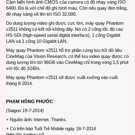
Cảm biến hình ảnh CMOS của camera có độ nhạy sáng ISO
6400. Đó là với chế độ ghi hình màu. Còn nếu quay đen trắng,
độ nhạy sáng sẽ lên tới ISO 32.000.
Do dung lượng video ghi được cực lớn, máy quay Phantom
v2511 không có kết nối không dây. Nó có 2 cổng tốc độ cao
HS-SDI (high-speed serial digital interface), 1 cổng Gigabit
LAN và 1 cổng 10 Gigabit LAN.
Máy quay Phantom v2511 hỗ trợ phần cứng lưu trữ dữ liệu
CineMag của Vision Research, có thể lưu video quay được có
dung lượng lớn tới 96GB vào CineMag chỉ trong vòng 1,5 phút
với tốc độ 1GB/s.
Máy quay Phantom v2511 sẽ được xuất xưởng vào cuối
tháng 8-2014.
PHẠM HỒNG PHƯỚC
(Saigon 19-7-2014)
+ Nguồn ảnh: Internet. Thanks.
+ Có trên báo Tuổi Trẻ Mobile ngày 18-7-2014
(
http://m.tuoitre.vn/
)