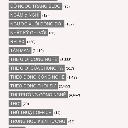
ĐỖ NGỌC TRANG BLOG
(36)
NGẪM & NGHĨ
(12)
NGƯỢC XUÔI DÒNG ĐỜI
(107)
NHẬT KÝ GHI VỘI
(36)
RELAX
(120)
TẢN MẠN
(1,410)
THẾ GIỚI CÔNG NGHỆ
(3,388)
THẾ GIỚI CỦA CHÚNG TA
(517)
THEO DÒNG CÔNG NGHỆ
(1,499)
THEO DÒNG THỜI SỰ
(2,422)
THỊ TRƯỜNG CÔNG NGHỆ
(4,462)
THƠ
(20)
THỦ THUẬT OFFICE
(14)
TRUNG HỌC KIẾN TƯỜNG
(64)