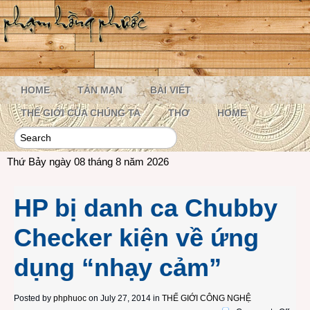
HOME
TẢN MẠN
BÀI VIẾT
THẾ GIỚI CỦA CHÚNG TA
THƠ
HOME
Thứ Bảy ngày 08 tháng 8 năm 2026
HP bị danh ca Chubby
Checker kiện về ứng
dụng “nhạy cảm”
Posted by
phphuoc
on July 27, 2014 in
THẾ GIỚI CÔNG NGHỆ