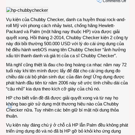
on
Comments Off
HP
bị
danh
Vụ kiện của Chubby Checker, danh ca huyền thoại rock-and-
ca
roll Mỹ với phong cách nhảy twist, chống hãng Hewlett-
Chub
Packard và Palm (một hãng nay thuộc HP) vừa được giải
Chec
quyết xong. Hồi tháng 2-2014, Chubby Checker kiện 2 công ty
kiện
này đòi bồi thường 500.000 USD với lý do cái ứng dụng của
về
hệ điều hành webOS mang tên Chubby Checker “ảnh hưởng
ứng
xấu tới thanh danh và giá trị của ca sĩ Chubby Checker”.
dụng
Mà nghĩ cũng thiệt là đau cho ông hoàng ca nhạc năm nay 72
“nhạy
tuổi này khi tên mình được lấy để đặt cho cái ứng dụng đo
cảm”
chiều dài cái bộ phận sinh dục của đàn ông! Ứng dụng được
phát hành đầu tiên từ năm 2006 này sẽ ước tính chiều dài của
“cậu nhỏ” kia dựa theo kích cỡ giày của chủ nó.
HP cho biết vấn đề đã được giải quyết xong và từ nay họ
không bao giờ sử dụng một thương hiệu nào của Chubby
Checker nữa. Tuy nhiên các bên giữ bí mật nội dung thỏa
thuận.
Vụ kiện này đáng chú ý ở chỗ cả HP lẫn Palm đều không phát
triển ứng dụng đó và nó đã bị HP gỡ bỏ khỏi kho ứng dụng