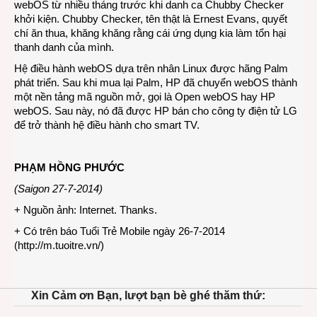
webOS từ nhiều tháng trước khi danh ca Chubby Checker
khởi kiện. Chubby Checker, tên thật là Ernest Evans, quyết
chí ăn thua, khăng khăng rằng cái ứng dụng kia làm tổn hại
thanh danh của mình.
Hệ điều hành webOS dựa trên nhân Linux được hãng Palm
phát triển. Sau khi mua lại Palm, HP đã chuyển webOS thành
một nền tảng mã nguồn mở, gọi là Open webOS hay HP
webOS. Sau này, nó đã được HP bán cho công ty điện tử LG
để trở thành hệ điều hành cho smart TV.
PHẠM HỒNG PHƯỚC
(Saigon 27-7-2014)
+ Nguồn ảnh: Internet. Thanks.
+ Có trên báo Tuổi Trẻ Mobile ngày 26-7-2014
(
http://m.tuoitre.vn/
)
Xin Cảm ơn Bạn, lượt bạn bè ghé thăm thứ: