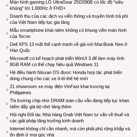
Màn hình gaming LG UltraGear 25G590B có tốc độ “siêu
khủng” tới 1.000Hz ở FHD+
Doanh thu của các dịch vụ viễn thông và truyền hình trả phí
của Việt Nam tiếp tục gia tăng
Mẫu smartphone khái niệm không có khung viền màn hình
của Tecno
Dell XPS 13 mất thế cạnh tranh về giá với MacBook Neo ở
Hàn Quốc
Microsoft có kế hoạch phát triển WinUI 3 để làm máy tính
8GB RAM có thể chạy hiệu quả Windows 11
Hệ điều hành Nissan OS được Honda hợp tác phát triển
dùng chung cho các xe ô-tô thế hệ mới
21 showroom xe máy điện VinFast khai trương tại
Philippines
Thị trường chip nhớ DRAM toàn cầu vẫn đang tiếp tục khan
hiếm đẩy giá bộ nhớ tăng thêm
Hội nghị Đối tác Nhà hàng Grab Việt Nam tư vấn về thuế và
các giải pháp tăng trưởng kinh doanh
Internet không chỉ cần nhanh, mà còn phải phủ rộng khắp và
ổn định ở mọi góc nhà