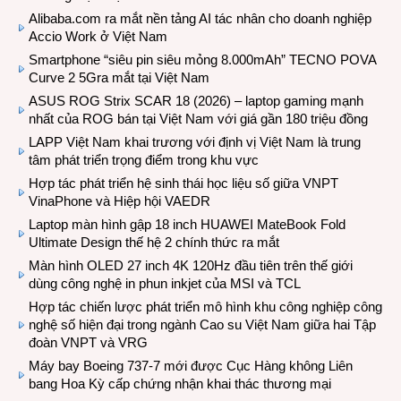
Alibaba.com ra mắt nền tảng AI tác nhân cho doanh nghiệp
Accio Work ở Việt Nam
Smartphone “siêu pin siêu mỏng 8.000mAh” TECNO POVA
Curve 2 5Gra mắt tại Việt Nam
ASUS ROG Strix SCAR 18 (2026) – laptop gaming mạnh
nhất của ROG bán tại Việt Nam với giá gần 180 triệu đồng
LAPP Việt Nam khai trương với định vị Việt Nam là trung
tâm phát triển trọng điểm trong khu vực
Hợp tác phát triển hệ sinh thái học liệu số giữa VNPT
VinaPhone và Hiệp hội VAEDR
Laptop màn hình gập 18 inch HUAWEI MateBook Fold
Ultimate Design thế hệ 2 chính thức ra mắt
Màn hình OLED 27 inch 4K 120Hz đầu tiên trên thế giới
dùng công nghệ in phun inkjet của MSI và TCL
Hợp tác chiến lược phát triển mô hình khu công nghiệp công
nghệ số hiện đại trong ngành Cao su Việt Nam giữa hai Tập
đoàn VNPT và VRG
Máy bay Boeing 737-7 mới được Cục Hàng không Liên
bang Hoa Kỳ cấp chứng nhận khai thác thương mại