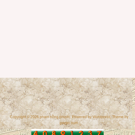
Copyright © 2026 phạm hồng phước. Powered by
Wordpress
, Theme by
gazpo.com
.