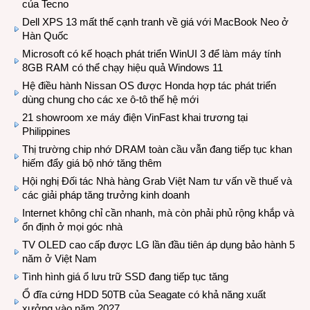
của Tecno
Dell XPS 13 mất thế cạnh tranh về giá với MacBook Neo ở
Hàn Quốc
Microsoft có kế hoạch phát triển WinUI 3 để làm máy tính
8GB RAM có thể chạy hiệu quả Windows 11
Hệ điều hành Nissan OS được Honda hợp tác phát triển
dùng chung cho các xe ô-tô thế hệ mới
21 showroom xe máy điện VinFast khai trương tại
Philippines
Thị trường chip nhớ DRAM toàn cầu vẫn đang tiếp tục khan
hiếm đẩy giá bộ nhớ tăng thêm
Hội nghị Đối tác Nhà hàng Grab Việt Nam tư vấn về thuế và
các giải pháp tăng trưởng kinh doanh
Internet không chỉ cần nhanh, mà còn phải phủ rộng khắp và
ổn định ở mọi góc nhà
TV OLED cao cấp được LG lần đầu tiên áp dụng bảo hành 5
năm ở Việt Nam
Tình hình giá ổ lưu trữ SSD đang tiếp tục tăng
Ổ đĩa cứng HDD 50TB của Seagate có khả năng xuất
xưởng vào năm 2027