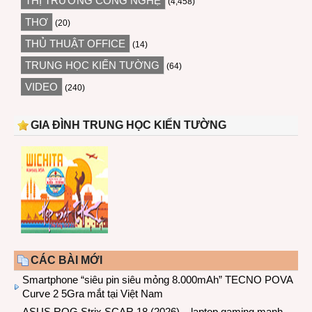
THỊ TRƯỜNG CÔNG NGHỆ
(4,458)
THƠ
(20)
THỦ THUẬT OFFICE
(14)
TRUNG HỌC KIẾN TƯỜNG
(64)
VIDEO
(240)
GIA ĐÌNH TRUNG HỌC KIẾN TƯỜNG
CÁC BÀI MỚI
Smartphone “siêu pin siêu mỏng 8.000mAh” TECNO POVA
Curve 2 5Gra mắt tại Việt Nam
ASUS ROG Strix SCAR 18 (2026) – laptop gaming mạnh