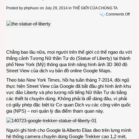
Posted by
phphuoc
on July 29, 2014 in
THẾ GIỚI CỦA CHÚNG TA
on
Comments Off
Goog
chuẩ
bị
cho
mọi
ngườ
Chẳng bao lâu nữa, mọi người trên thế giới có thể ngao du với
ngao
thắng cảnh Tượng Nữ thần Tự do (Statue of Liberty) tại thành
du
phố New York (Mỹ) thông qua tính năng hình ảnh 3D 360 độ
với
Street View của dịch vụ bản đồ online Google Maps.
thắng
Theo báo New York Times, hồi hạ tuần tháng 7-2014, đội ngũ
cảnh
thực hiện Street View của Google đã bắt đầu ghi hình ảnh khu
Tượn
vực đảo Liberty và pho tượng nổi tiếng Nữ thần Tự do bằng
Nữ
các thiết bị chuyên dùng. Không phải là dễ dàng đâu, vì phải
thần
có giấy phép đặc biệt từ Cơ quan Dịch vụ các công viên quốc
Tự
gia (NPS) – nơi quản lý địa điểm tham quan này.
do
Người ghi hình cho Google là Alberto Elias đeo trên lưng mình
hệ thống camera chuyên dùng Google Trekker cao 1,2 mét,