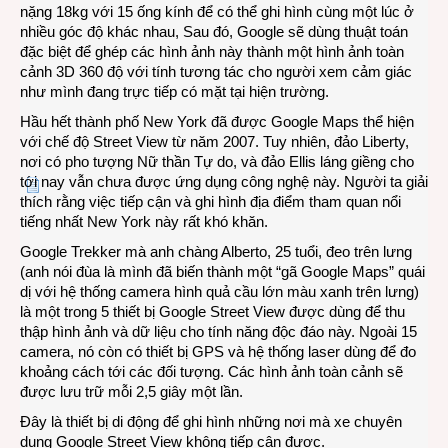
nặng 18kg với 15 ống kính để có thể ghi hình cùng một lúc ở
nhiều góc độ khác nhau, Sau đó, Google sẽ dùng thuật toán
đặc biệt để ghép các hình ảnh này thành một hình ảnh toàn
cảnh 3D 360 độ với tính tương tác cho người xem cảm giác
như mình đang trực tiếp có mặt tại hiện trường.
Hầu hết thành phố New York đã được Google Maps thể hiện
với chế độ Street View từ năm 2007. Tuy nhiên, đảo Liberty,
nơi có pho tượng Nữ thần Tự do, và đảo Ellis láng giềng cho
tới nay vẫn chưa được ứng dụng công nghệ này. Người ta giải
thích rằng việc tiếp cận và ghi hình địa điểm tham quan nổi
tiếng nhất New York này rất khó khăn.
Google Trekker mà anh chàng Alberto, 25 tuổi, đeo trên lưng
(anh nói đùa là mình đã biến thành một “gã Google Maps” quái
dị với hệ thống camera hình quả cầu lớn màu xanh trên lưng)
là một trong 5 thiết bị Google Street View được dùng để thu
thập hình ảnh và dữ liệu cho tính năng độc đáo này. Ngoài 15
camera, nó còn có thiết bị GPS và hệ thống laser dùng để đo
khoảng cách tới các đối tượng. Các hình ảnh toàn cảnh sẽ
được lưu trữ mỗi 2,5 giây một lần.
Đây là thiết bị di động để ghi hình những nơi mà xe chuyên
dụng Google Street View không tiếp cận được.