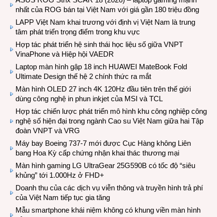
nhất của ROG bán tại Việt Nam với giá gần 180 triệu đồng
LAPP Việt Nam khai trương với định vị Việt Nam là trung
tâm phát triển trọng điểm trong khu vực
Hợp tác phát triển hệ sinh thái học liệu số giữa VNPT
VinaPhone và Hiệp hội VAEDR
Laptop màn hình gập 18 inch HUAWEI MateBook Fold
Ultimate Design thế hệ 2 chính thức ra mắt
Màn hình OLED 27 inch 4K 120Hz đầu tiên trên thế giới
dùng công nghệ in phun inkjet của MSI và TCL
Hợp tác chiến lược phát triển mô hình khu công nghiệp công
nghệ số hiện đại trong ngành Cao su Việt Nam giữa hai Tập
đoàn VNPT và VRG
Máy bay Boeing 737-7 mới được Cục Hàng không Liên
bang Hoa Kỳ cấp chứng nhận khai thác thương mại
Màn hình gaming LG UltraGear 25G590B có tốc độ “siêu
khủng” tới 1.000Hz ở FHD+
Doanh thu của các dịch vụ viễn thông và truyền hình trả phí
của Việt Nam tiếp tục gia tăng
Mẫu smartphone khái niệm không có khung viền màn hình