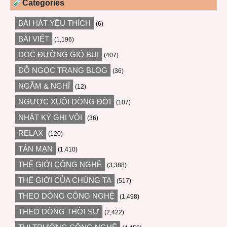
Categories
BÀI HÁT YÊU THÍCH
(6)
BÀI VIẾT
(1,196)
DỌC ĐƯỜNG GIÓ BỤI
(407)
ĐỖ NGỌC TRANG BLOG
(36)
NGẪM & NGHĨ
(12)
NGƯỢC XUÔI DÒNG ĐỜI
(107)
NHẬT KÝ GHI VỘI
(36)
RELAX
(120)
TẢN MẠN
(1,410)
THẾ GIỚI CÔNG NGHỆ
(3,388)
THẾ GIỚI CỦA CHÚNG TA
(517)
THEO DÒNG CÔNG NGHỆ
(1,498)
THEO DÒNG THỜI SỰ
(2,422)