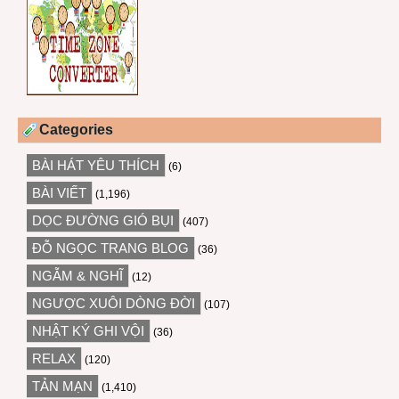
Categories
BÀI HÁT YÊU THÍCH
(6)
BÀI VIẾT
(1,196)
DỌC ĐƯỜNG GIÓ BỤI
(407)
ĐỖ NGỌC TRANG BLOG
(36)
NGẪM & NGHĨ
(12)
NGƯỢC XUÔI DÒNG ĐỜI
(107)
NHẬT KÝ GHI VỘI
(36)
RELAX
(120)
TẢN MẠN
(1,410)