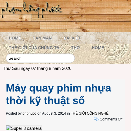
HOME
TẢN MẠN
BÀI VIẾT
THẾ GIỚI CỦA CHÚNG TA
THƠ
HOME
Thứ Sáu ngày 07 tháng 8 năm 2026
Máy quay phim nhựa
thời kỹ thuật số
Posted by
phphuoc
on August 3, 2014 in
THẾ GIỚI CÔNG NGHỆ
on
Comments Off
Máy
quay