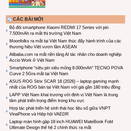
CÁC BÀI MỚI
Bộ đôi smartphone Xiaomi REDMI 17 Series với pin
7.500mAh ra mắt thị trường Việt Nam
Moonfolks ra mắt tại Việt Nam thúc đẩy hành trình của các
thương hiệu Việt vươn tầm ASEAN
Alibaba.com ra mắt nền tảng AI tác nhân cho doanh nghiệp
Accio Work ở Việt Nam
Smartphone “siêu pin siêu mỏng 8.000mAh” TECNO POVA
Curve 2 5Gra mắt tại Việt Nam
ASUS ROG Strix SCAR 18 (2026) – laptop gaming mạnh
nhất của ROG bán tại Việt Nam với giá gần 180 triệu đồng
LAPP Việt Nam khai trương với định vị Việt Nam là trung
tâm phát triển trọng điểm trong khu vực
Hợp tác phát triển hệ sinh thái học liệu số giữa VNPT
VinaPhone và Hiệp hội VAEDR
Laptop màn hình gập 18 inch HUAWEI MateBook Fold
Ultimate Design thế hệ 2 chính thức ra mắt