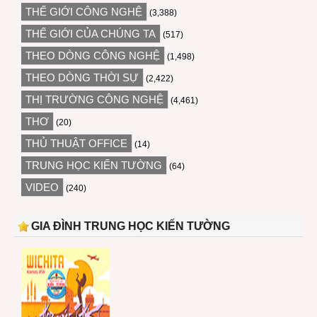
THẾ GIỚI CÔNG NGHỆ
(3,388)
THẾ GIỚI CỦA CHÚNG TA
(517)
THEO DÒNG CÔNG NGHỆ
(1,498)
THEO DÒNG THỜI SỰ
(2,422)
THỊ TRƯỜNG CÔNG NGHỆ
(4,461)
THƠ
(20)
THỦ THUẬT OFFICE
(14)
TRUNG HỌC KIẾN TƯỜNG
(64)
VIDEO
(240)
GIA ĐÌNH TRUNG HỌC KIẾN TƯỜNG