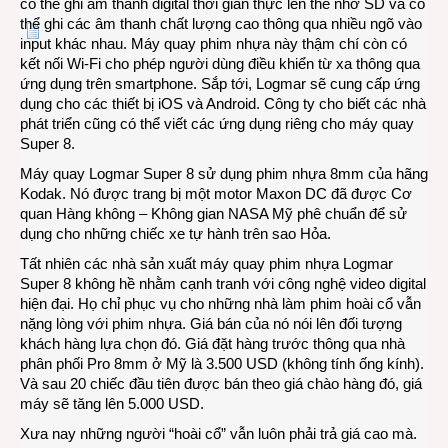
có thể ghi âm thanh digital thời gian thực lên thẻ nhớ SD và có
thể ghi các âm thanh chất lượng cao thông qua nhiều ngõ vào
input khác nhau. Máy quay phim nhựa này thậm chí còn có
kết nối Wi-Fi cho phép người dùng điều khiển từ xa thông qua
ứng dụng trên smartphone. Sắp tới, Logmar sẽ cung cấp ứng
dụng cho các thiết bị iOS và Android. Công ty cho biết các nhà
phát triển cũng có thể viết các ứng dụng riêng cho máy quay
Super 8.
Máy quay Logmar Super 8 sử dụng phim nhựa 8mm của hãng
Kodak. Nó được trang bị một motor Maxon DC đã được Cơ
quan Hàng không – Không gian NASA Mỹ phê chuẩn để sử
dụng cho những chiếc xe tự hành trên sao Hỏa.
Tất nhiên các nhà sản xuất máy quay phim nhựa Logmar
Super 8 không hề nhằm cạnh tranh với công nghệ video digital
hiện đại. Họ chỉ phục vụ cho những nhà làm phim hoài cổ vẫn
nặng lòng với phim nhựa. Giá bán của nó nói lên đối tượng
khách hàng lựa chọn đó. Giá đặt hàng trước thông qua nhà
phân phối Pro 8mm ở Mỹ là 3.500 USD (không tính ống kính).
Và sau 20 chiếc đầu tiên được bán theo giá chào hàng đó, giá
máy sẽ tăng lên 5.000 USD.
Xưa nay những người “hoài cổ” vẫn luôn phải trả giá cao mà.