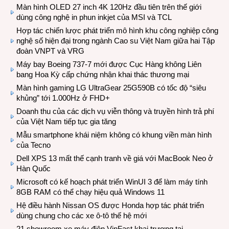
Màn hình OLED 27 inch 4K 120Hz đầu tiên trên thế giới
dùng công nghệ in phun inkjet của MSI và TCL
Hợp tác chiến lược phát triển mô hình khu công nghiệp công
nghệ số hiện đại trong ngành Cao su Việt Nam giữa hai Tập
đoàn VNPT và VRG
Máy bay Boeing 737-7 mới được Cục Hàng không Liên
bang Hoa Kỳ cấp chứng nhận khai thác thương mại
Màn hình gaming LG UltraGear 25G590B có tốc độ “siêu
khủng” tới 1.000Hz ở FHD+
Doanh thu của các dịch vụ viễn thông và truyền hình trả phí
của Việt Nam tiếp tục gia tăng
Mẫu smartphone khái niệm không có khung viền màn hình
của Tecno
Dell XPS 13 mất thế cạnh tranh về giá với MacBook Neo ở
Hàn Quốc
Microsoft có kế hoạch phát triển WinUI 3 để làm máy tính
8GB RAM có thể chạy hiệu quả Windows 11
Hệ điều hành Nissan OS được Honda hợp tác phát triển
dùng chung cho các xe ô-tô thế hệ mới
21 showroom xe máy điện VinFast khai trương tại