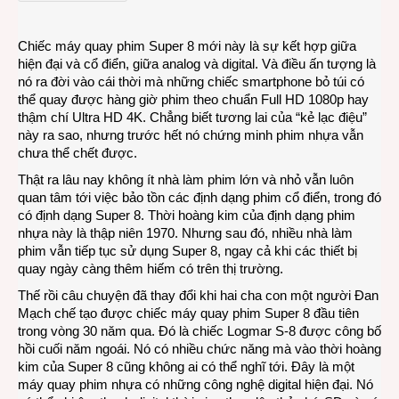
phim
nhựa
Chiếc máy quay phim Super 8 mới này là sự kết hợp giữa
thời
hiện đại và cổ điển, giữa analog và digital. Và điều ấn tượng là
kỹ
nó ra đời vào cái thời mà những chiếc smartphone bỏ túi có
thuật
thể quay được hàng giờ phim theo chuẩn Full HD 1080p hay
số
thậm chí Ultra HD 4K. Chẳng biết tương lai của “kẻ lạc điệu”
này ra sao, nhưng trước hết nó chứng minh phim nhựa vẫn
chưa thể chết được.
Thật ra lâu nay không ít nhà làm phim lớn và nhỏ vẫn luôn
quan tâm tới việc bảo tồn các định dạng phim cổ điển, trong đó
có định dạng Super 8. Thời hoàng kim của định dạng phim
nhựa này là thập niên 1970. Nhưng sau đó, nhiều nhà làm
phim vẫn tiếp tục sử dụng Super 8, ngay cả khi các thiết bị
quay ngày càng thêm hiếm có trên thị trường.
Thế rồi câu chuyện đã thay đổi khi hai cha con một người Đan
Mạch chế tạo được chiếc máy quay phim Super 8 đầu tiên
trong vòng 30 năm qua. Đó là chiếc Logmar S-8 được công bố
hồi cuối năm ngoái. Nó có nhiều chức năng mà vào thời hoàng
kim của Super 8 cũng không ai có thể nghĩ tới. Đây là một
máy quay phim nhựa có những công nghệ digital hiện đại. Nó